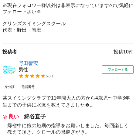
※現在フォロワー様以外は非表示になっていますので気軽に
フォロー下さい☺️

グリンズスイミングスクール

代表・野田　智宏
投稿者
投稿
10
件
野田智宏
男性
フォローする
5.0
(
1
)
身分証
電話番号
某スイミングクラブで11年間大人の方から4歳児〜中学3年
生までの子供に水泳を教えてきました...
良い
綿谷直子
帰省中に娘の短期の指導をお願いしました。毎回楽しく
教えて頂き、クロールの息継ぎがき...