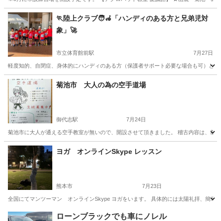
熊本
山鹿市
木葉駅
体操
アクロバット
🏃陸上クラブ🧑‍🦽「ハンディのある方と兄弟児対
象」🚀
市立体育館前駅
7月27日
軽度知的、自閉症、身体的にハンディのある方（保護者サポート必要な場合も可）と兄弟児
熊本
熊本市
市立体育館前駅
かけっこ
兄弟
菊池市 大人の為の空手道場
御代志駅
7月24日
菊池市に大人が通える空手教室が無いので、開設させて頂きました。 稽古内容は、基本的な稽古を
熊本
菊池市
御代志駅
空手/他格闘技
西岡
ヨガ オンラインSkype レッスン
熊本市
7月23日
全国にてマンツーマン オンラインSkype ヨガをいます。 具体的には太陽礼拝、簡
熊本
熊本市
ヨガ
オンライン
ローンブラックでも車にノレル