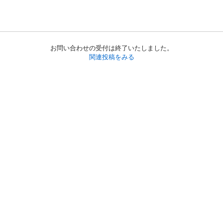
お問い合わせの受付は終了いたしました。
関連投稿をみる
初めての方へ
利用規約
プライバシーポリシー
プライバシー・ステートメント
健全化に資する運用方針
お問い合わせ
運営会社
サイトマップ
ご利用ガイド
フリーワードで探す
PC版で表示
都道府県選択
特定商取引法の表示
利用者情報の外部送信について