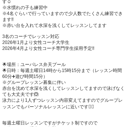
す☺️

※水慣れの子も練習中

※4名ぐらいで行っていますので少人数でたくさん練習でき
ます‼️

※赤い台を入れて水深を浅くしてレッスンしてます

3名のコーチでレッスン対応

2026年1月より女性コーチ大学生

2026年4月より女性コーチ専門学生採用予定‼️

🌟場所：ユーパレス弁天プール

🌟日時：毎週土曜日14時から15時15分まで（レッスン時間
60分➕遊び時間15分）

※グループレッスン募集に伴い

赤台を沈めて水深を浅くしてレッスンしてますので泳げなく
ても大丈夫です🙆

泳力により1人ずつレッスン内容変えてますのでグループレ
ッスンでもパーソナルレッスンに近いです🙇‍♂️

毎週土曜日レッスンですがチケット制ですので
