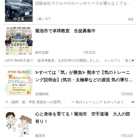
信販会社でクルマのローンやリースが通らなくてもク
ルマをご利用いただけるサービスがあります！
（株）ICT
Ad
菊池市で卓球教室 生徒募集中
御代志駅
7月22日
LATO BASE主催で 「超卓球教室」を2022年11月開講しました。 コンセプト 
熊本
菊池市
御代志駅
卓球
BASE
✨すべては「気」が勝負✨ 熊本で【気のトレーニ
ング説明会】(気功・太極拳などの源流 気の導引術
/ 護身術 / 呼吸法 / TAO)
花畑町駅
7月20日
💠（福岡〈道〉学院 受講生への質問） ー 気のトレーニング をやってみて、 どん
熊本
熊本市
花畑町駅
気功
導引術
心と身体を育てる！菊池市 空手道場 大人の部
有り！
菊池市
7月11日