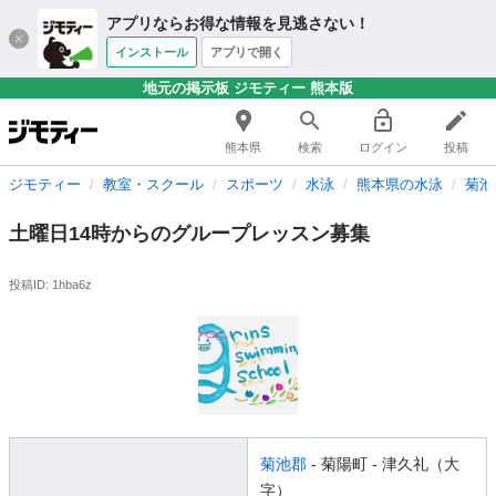
アプリならお得な情報を見逃さない！
インストール
アプリで開く
地元の掲示板 ジモティー 熊本版
熊本県
検索
ログイン
投稿
ジモティー
教室・スクール
スポーツ
水泳
熊本県の水泳
菊池
土曜日14時からのグループレッスン募集
投稿ID: 1hba6z
菊池郡
- 菊陽町
- 津久礼（大
字）