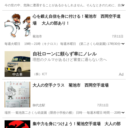
今の世の中、危険に遭遇することがあるかもしれません。そんなときのために、自分の身や大切
熊本
菊池市
空手/他格闘技
西岡
心を鍛え自信を身に付ける！菊池市 西岡空手道
場 大人の部あり！
菊池市
7月11日
毎週火曜日 19時～21時（キクロス） 毎週木曜日 (第二さくら幼楽園) 17時30分〜18時
熊本
菊池市
スポーツ
西岡
自社ローンに頼らず車にノレル
理想のクルマがあるけど審査に通らない方へ
（株）ICT
Ad
大人の空手クラス 菊池市 西岡空手道場
御代志駅
7月11日
場所····菊池第二さくら幼楽園（隈府小学校の横） 日時····毎週木曜日 時間····20時
熊本
菊池市
御代志駅
空手/他格闘技
西岡
集中力を身につけよう！菊池空手道場 大人の部