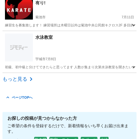
有り!
菊池市
7月11日
練習生を募集致します！ 練習場所は木曜日以外は菊池中央公民館キクロス2F 多目的ホールでお
熊本
菊池市
空手/他格闘技
西岡
水泳教室
宇城市
7月8日
初級、初中級と分けてできたらと思ってます 人数が集まり次第水泳教室を開きたいと考
熊本
宇城市
水泳
泳ぎ
もっと見る
ページTOPへ
お探しの投稿が見つからなかった方
ご希望の条件を登録するだけで、新着情報をいち早くお届け出来ま
す。