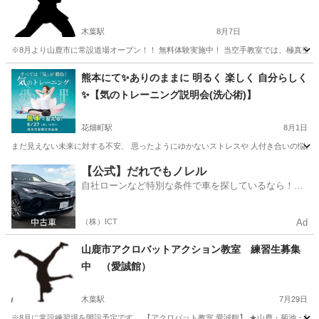
木葉駅
8月7日
※8月より山鹿市に常設道場オープン！！ 無料体験実施中！ 当空手教室では、極真空手
熊本
山鹿市
木葉駅
空手/他格闘技
キックボクシング
熊本にて✨️ありのままに 明るく 楽しく 自分らしく
✨️【気のトレーニング説明会(洗心術)】
花畑町駅
8月1日
まだ見えない未来に対する不安、 思ったようにゆかないストレスや 人付き合いの悩みなど 
熊本
熊本市
花畑町駅
気功
場所
【公式】だれでもノレル
自社ローンなど特別な条件で車を探しているなら！金
利0%で車をご提供、ノレル独自与信システム。
（株）ICT
Ad
山鹿市アクロバットアクション教室 練習生募集
中 （愛誠館）
木葉駅
7月29日
※8月に常設練習場を開設予定です。 【アクロバット教室 愛誠館】 ★山鹿・菊池・植