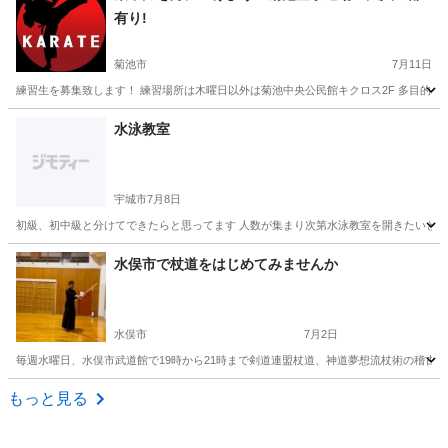
有り!
菊池市
7月11日
練習生を募集致します！ 練習場所は木曜日以外は菊池中央公民館キクロス2F 多目的ホールでお
熊本
菊池市
空手/他格闘技
西岡
水泳教室
宇城市
7月8日
初級、初中級と分けてできたらと思ってます 人数が集まり次第水泳教室を開きたいと考
熊本
宇城市
水泳
泳ぎ
水俣市で杖道をはじめてみませんか
水俣市
7月2日
毎週水曜日、水俣市武道館で19時から21時まで剣道連盟杖道、神道夢想流杖術の稽古
熊本
水俣市
その他
杖道
もっと見る