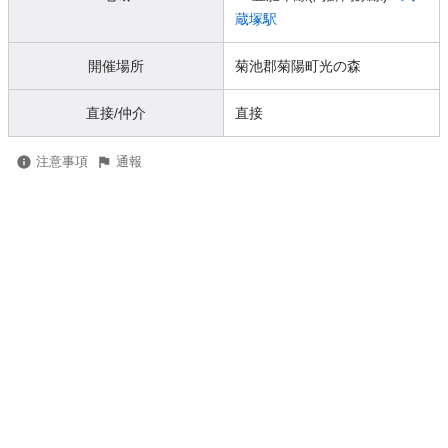
蔵塚駅
開催場所
菊池郡菊陽町光の森
直接/仲介
直接
注意事項
通報