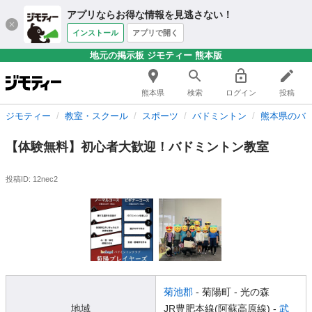
アプリならお得な情報を見逃さない！
インストール
アプリで開く
地元の掲示板 ジモティー 熊本版
熊本県
検索
ログイン
投稿
ジモティー
教室・スクール
スポーツ
バドミントン
熊本県のバ
【体験無料】初心者大歓迎！バドミントン教室
投稿ID: 12nec2
菊池郡
- 菊陽町
- 光の森
地域
JR豊肥本線(阿蘇高原線) -
武