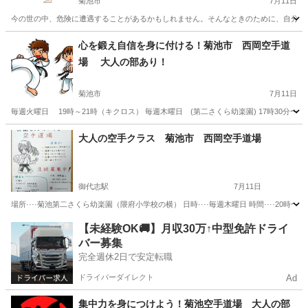
菊池市
7月11日
今の世の中、危険に遭遇することがあるかもしれません。そんなときのために、自分の身や大切
熊本
菊池市
空手/他格闘技
西岡
心を鍛え自信を身に付ける！菊池市 西岡空手道
場 大人の部あり！
菊池市
7月11日
毎週火曜日 19時～21時（キクロス） 毎週木曜日 (第二さくら幼楽園) 17時30分〜18時
熊本
菊池市
スポーツ
西岡
大人の空手クラス 菊池市 西岡空手道場
御代志駅
7月11日
場所····菊池第二さくら幼楽園（隈府小学校の横） 日時····毎週木曜日 時間····20時
熊本
菊池市
御代志駅
空手/他格闘技
西岡
【未経験OK🚚】月収30万↑中型免許ドライ
バー募集
完全週休2日で安定転職
ドライバーダイレクト
Ad
集中力を身につけよう！菊池空手道場 大人の部