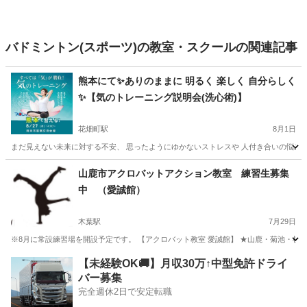
バドミントン(スポーツ)の教室・スクールの関連記事
熊本にて✨️ありのままに 明るく 楽しく 自分らしく
✨️【気のトレーニング説明会(洗心術)】
花畑町駅
8月1日
まだ見えない未来に対する不安、 思ったようにゆかないストレスや 人付き合いの悩みなど 
熊本
熊本市
花畑町駅
気功
場所
山鹿市アクロバットアクション教室 練習生募集
中 （愛誠館）
木葉駅
7月29日
※8月に常設練習場を開設予定です。 【アクロバット教室 愛誠館】 ★山鹿・菊池・植
熊本
山鹿市
木葉駅
体操
アクロバット
【未経験OK🚚】月収30万↑中型免許ドライ
バー募集
完全週休2日で安定転職