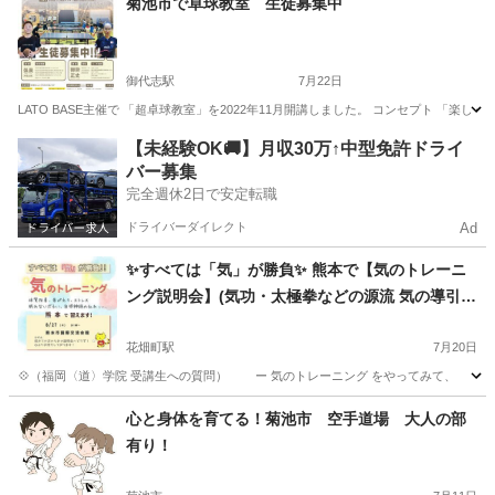
菊池市で卓球教室 生徒募集中
御代志駅
7月22日
LATO BASE主催で 「超卓球教室」を2022年11月開講しました。 コンセプト 
熊本
菊池市
御代志駅
卓球
BASE
【未経験OK🚚】月収30万↑中型免許ドライ
バー募集
完全週休2日で安定転職
ドライバーダイレクト
Ad
✨すべては「気」が勝負✨ 熊本で【気のトレーニ
ング説明会】(気功・太極拳などの源流 気の導引術
/ 護身術 / 呼吸法 / TAO)
花畑町駅
7月20日
💠（福岡〈道〉学院 受講生への質問） ー 気のトレーニング をやってみて、 どん
熊本
熊本市
花畑町駅
気功
導引術
心と身体を育てる！菊池市 空手道場 大人の部
有り！