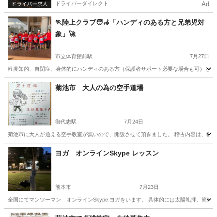
ドライバーダイレクト
Ad
🏃陸上クラブ🧑‍🦽「ハンディのある方と兄弟児対
象」🚀
市立体育館前駅
7月27日
軽度知的、自閉症、身体的にハンディのある方（保護者サポート必要な場合も可）と兄弟児
熊本
熊本市
市立体育館前駅
かけっこ
兄弟
菊池市 大人の為の空手道場
御代志駅
7月24日
菊池市に大人が通える空手教室が無いので、開設させて頂きました。 稽古内容は、基本的な稽古を
熊本
菊池市
御代志駅
空手/他格闘技
西岡
ヨガ オンラインSkype レッスン
熊本市
7月23日
全国にてマンツーマン オンラインSkype ヨガをいます。 具体的には太陽礼拝、簡
熊本
熊本市
ヨガ
オンライン