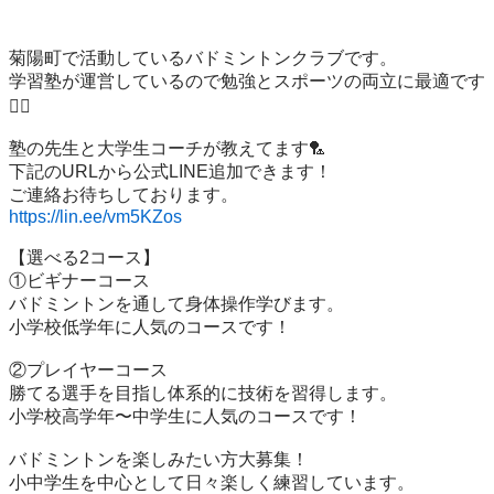
菊陽町で活動しているバドミントンクラブです。

学習塾が運営しているので勉強とスポーツの両立に最適です
🙆‍♂️

塾の先生と大学生コーチが教えてます🏸

下記のURLから公式LINE追加できます！

https://lin.ee/vm5KZos
【選べる2コース】

①ビギナーコース

バドミントンを通して身体操作学びます。

小学校低学年に人気のコースです！

②プレイヤーコース

勝てる選手を目指し体系的に技術を習得します。

小学校高学年〜中学生に人気のコースです！

バドミントンを楽しみたい方大募集！

小中学生を中心として日々楽しく練習しています。
