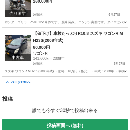
260,000円
売ります
波野駅
6月27日
ホンダ ゴリラ Z50J 12V 車体です。 廃車済み。 エンジン実働です。タイヤは
熊本
阿蘇郡
波野駅
ホンダ
【値下げ】車検たっぷりR10.8 スズキ ワゴンR M
H23S(2008年式)
80,000円
ワゴンＲ
中古車
141,600km 2008年
波野駅
5月27日
スズキ ワゴンR MH23S(2008年式) ・価格：10万円（格安） ・年式：2008年 ・車検
熊本
阿蘇郡
波野駅
ワゴンＲ
ワゴンR
ページTOPへ
投稿
誰でも今すぐ30秒で投稿出来る
投稿画面へ (無料)