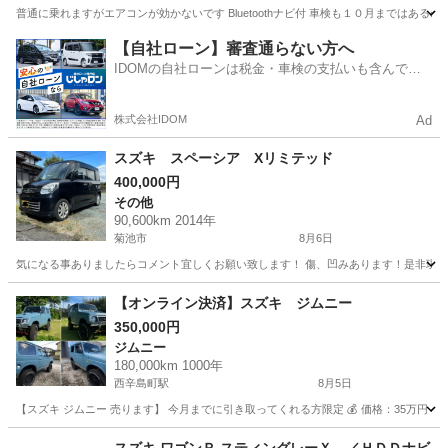
普通に乗れますがエアコンが効かないです Bluetoothナビ付 車検も１０月まではあ
熊本
天草市
海浦駅
ワゴンＲ
【自社ローン】審査通らない方へ
IDOMの自社ローンは税金・車検の支払いも含んでい
るので毎月の支払額は一定
株式会社IDOM
Ad
スズキ スペーシア Xリミテッド
400,000円
その他
90,600km 2014年
菊池市
8月6日
気になる事ありましたらコメント宜しくお願い致します！ 傷、凹みあります！是非現車確認して下
熊本
菊池市
その他
スペーシア
【オンライン決済】スズキ ジムニー
350,000円
ジムニー
180,000km 1000年
西辛島町駅
8月5日
【スズキ ジムニー 売ります】 今月までに引き取ってくれる方限定 💰 価格：35万円 
熊本
熊本市
西辛島町駅
ジムニー
走行距離