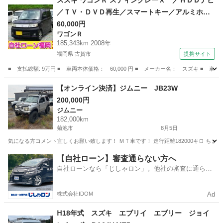
スズキ ワゴンＲ スティングレーＸ ／ＨＤＤナビ
／ＴＶ・ＤＶＤ再生／スマートキー／アルミホイ
ール／ＨＩＤライト／盗難防止／電格ミラー／タ
60,000円
ワゴンＲ
イミングチェーン （検9.6）
185,343km 2008年
福岡県 古賀市
提携サイト
■ 支払総額: 9万円 ■ 車両本体価格： 60,000 円 ■ メーカー名： スズキ 
福岡
古賀市
ワゴンＲ
【オンライン決済】ジムニー JB23W
200,000円
ジムニー
182,000km
菊池市
8月5日
気になる方コメント宜しくお願い致します！ ＭＴ車です！ 走行距離182000キロ ち
熊本
菊池市
ジムニー
走行距離
【自社ローン】審査通らない方へ
自社ローンなら「じしゃロン」。他社の審査に通らな
かった方も
株式会社IDOM
Ad
ᕼ18年式 スズキ エブリイ エブリー ジョイ