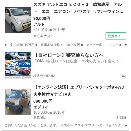
熊本
葦北郡
佐敷駅
ワゴンＲ
ワゴンR
スズキ アルトエコ ＥＣＯ－Ｓ 総額表示 アル
ト エコ エアコン パワステ パワーウィン
ド キーレスキー タイミングチェーン Ｉ－Ｓ
90,000円
アルト
ＴＯＰ （検9.2）
243,013km 2012年
大分県 大分市
提携サイト
■ 支払総額: 10万円 ■ 車両本体価格： 90,000 円 ■ メーカー名： スズキ
大分
大分市
アルト
【自社ローン】審査通らない方へ
IDOMの自社ローンは税金・車検の支払いも含んでい
るので毎月の支払額は一定
株式会社IDOM
Ad
【オンライン決済】エブリーバン★ターボ★4WD
★車検付★ナビTV★
860,000円
エブリイ
109,000km 2016年
武蔵塚駅
8月2日
ご覧いただきありがとうございます。 平成28年 スズキ エブリーバン ジョインターボ 4WD