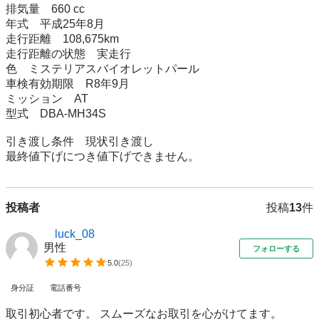
排気量　660 cc

年式　平成25年8月

走行距離　108,675km

走行距離の状態　実走行

色　ミステリアスバイオレットパール

車検有効期限　R8年9月

ミッション　AT

型式　DBA-MH34S

引き渡し条件　現状引き渡し

最終値下げにつき値下げできません。
投稿者
投稿
13
件
luck_08
男性
フォローする
5.0
(
25
)
身分証
電話番号
取引初心者です。 スムーズなお取引を心がけてます。