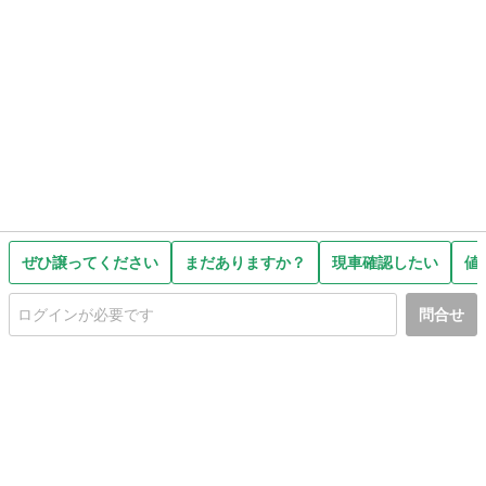
ぜひ譲ってください
まだありますか？
現車確認したい
値
問合せ
初めての方へ
利用規約
プライバシーポリシー
プライバシー・ステートメント
健全化に資する運用方針
お問い合わせ