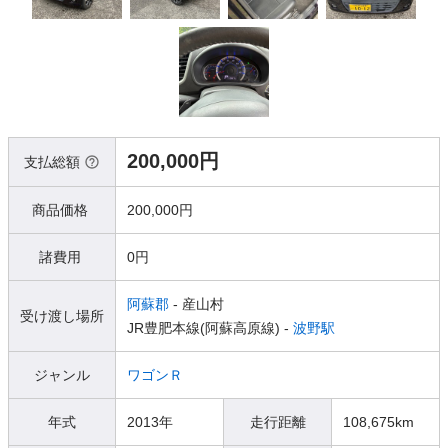
200,000円
支払総額
商品価格
200,000円
諸費用
0円
阿蘇郡
- 産山村
受け渡し場所
JR豊肥本線(阿蘇高原線) -
波野駅
ジャンル
ワゴンＲ
年式
2013年
走行距離
108,675km