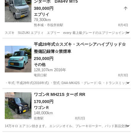
ンターボ DA64V MT5
380,000円
エブリイ
79,300km
熊本城・市役所前駅
8月4日
スズキ SUZUKI エブリィ エブリー every 最上級グレードのエブリージョインター
熊本
熊本市
熊本城・市役所前駅
エブリイ
平成28年式☆スズキ・スペーシアハイブリッド☆
整備記録簿☆禁煙車
250,000円
その他
128,107km 2016年
竜田口駅
8月3日
・年式: 平成28年式(2016年式) ・型式: DAA-MK42S ・グレード: G ・トランスミッ
熊本
熊本市
竜田口駅
その他
ワゴンR MH21S ターボ RR
170,000円
ワゴンＲ
148,000km
佐敷駅
8月2日
14万キロ エアコン効きます。 エンジンオイル、ブレーキローター、パッド新品交換し