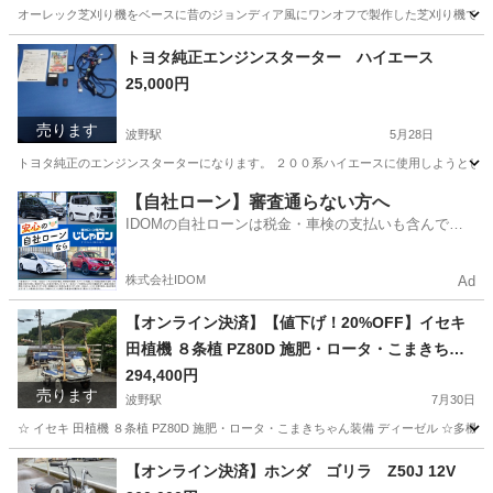
オーレック芝刈り機をベースに昔のジョンディア風にワンオフで製作した芝刈り機です！ 
熊本
阿蘇郡
波野駅
その他
芝刈り機
トヨタ純正エンジンスターター ハイエース
25,000円
売ります
波野駅
5月28日
トヨタ純正のエンジンスターターになります。 ２００系ハイエースに使用しようとして
熊本
阿蘇郡
波野駅
アクセサリー
【自社ローン】審査通らない方へ
IDOMの自社ローンは税金・車検の支払いも含んでい
るので毎月の支払額は一定
株式会社IDOM
Ad
【オンライン決済】【値下げ！20%OFF】イセキ
田植機 ８条植 PZ80D 施肥・ロータ・こまきちゃ
ん装備 ディーゼル
294,400円
売ります
波野駅
7月30日
☆ イセキ 田植機 ８条植 PZ80D 施肥・ロータ・こまきちゃん装備 ディーゼル ☆多機能
熊本
阿蘇郡
波野駅
その他
まきちゃん
【オンライン決済】ホンダ ゴリラ Z50J 12V