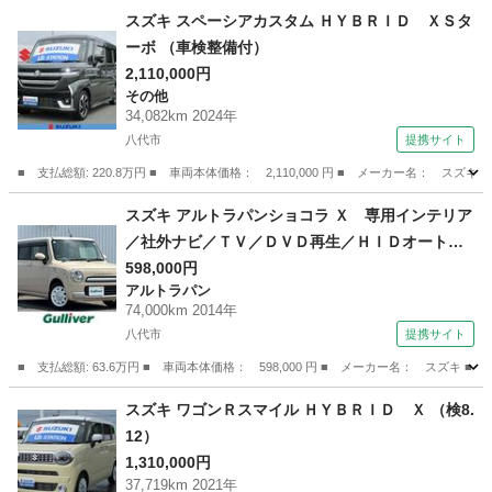
熊本
熊本市
武蔵塚駅
エブリイ
スズキ スペーシアカスタム ＨＹＢＲＩＤ ＸＳタ
ーボ （車検整備付）
2,110,000円
その他
34,082km 2024年
八代市
提携サイト
■ 支払総額: 220.8万円 ■ 車両本体価格： 2,110,000 円 ■ メーカー名： ス
熊本
八代市
その他
スズキ アルトラパンショコラ Ｘ 専用インテリア
／社外ナビ／ＴＶ／ＤＶＤ再生／ＨＩＤオートラ
イト／ＥＴＣ／プッシュスタート／スマートキー
598,000円
アルトラパン
／アイドリングストップ／純正１４ＡＷ／禁煙車
74,000km 2014年
（検9.8）
八代市
提携サイト
■ 支払総額: 63.6万円 ■ 車両本体価格： 598,000 円 ■ メーカー名： ス
熊本
八代市
アルトラパン
スズキ ワゴンＲスマイル ＨＹＢＲＩＤ Ｘ （検8.
12）
1,310,000円
37,719km 2021年