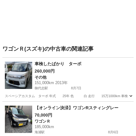
ワゴンＲ(スズキ)の中古車の関連記事
車検したばかり ターボ
260,000円
その他
151,000km 2013年
御代志駅
8月7日
スペーシアカスタム ターボ 年式 25年 色 白 走行 15万1000km 車検 10年
熊本
菊池市
御代志駅
その他
【オンライン決済】ワゴンRスティングレー
70,000円
ワゴンＲ
185,000km
海浦駅
8月6日