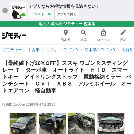
アプリならお得な情報を見逃さない！
インストール
アプリで開く
地元の掲示板 ジモティー 熊本版
熊本県
検索
ログイン
投稿
ジモティー
中古車
スズキ
ワゴンＲ
熊本県のワゴンＲ
阿蘇郡
【最終値下げ20%OFF】スズキ ワゴンＲスティング
レー Ｔ ターボ車 オートライト ＨＩＤ スマー
トキー アイドリングストップ 電動格納ミラー ベ
ンチシート ＣＶＴ ＡＢＳ アルミホイール オー
トエアコン 軽自動車
投稿ID: 1pp0yu
2026年6月7日 23:33