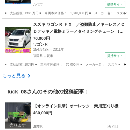
八代市
提携サイト
■ 支払総額: 138.5万円 ■ 車両本体価格： 1,310,000 円 ■ メーカー名： ス
熊本
八代市
スズキ
スズキ ワゴンＲ ＦＸ ／盗難防止／キーレス／Ｃ
Ｄデッキ／電格ミラー／タイミングチェーン （検
10.6）
70,000円
ワゴンＲ
154,942km 2011年
福岡県 古賀市
提携サイト
■ 支払総額: 10万円 ■ 車両本体価格： 70,000 円 ■ メーカー名： スズキ 
福岡
古賀市
ワゴンＲ
もっと見る
luck_08
さんのその他の投稿記事：
【オンライン決済】オーレック 乗用芝刈り機
460,000円
売ります
波野駅
5月23日