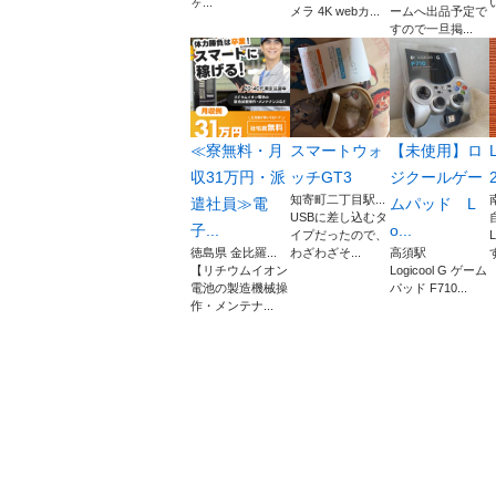
ヶ...
メラ 4K webカ...
ームへ出品予定で
すので一旦掲...
≪寮無料・月
スマートウォ
【未使用】ロ
収31万円・派
ッチGT3
ジクールゲー
知寄町二丁目駅...
遣社員≫電
ムパッド L
USBに差し込むタ
子...
o...
イプだったので、
徳島県 金比羅...
わざわざそ...
高須駅
【リチウムイオン
Logicool G ゲーム
電池の製造機械操
パッド F710...
作・メンテナ...