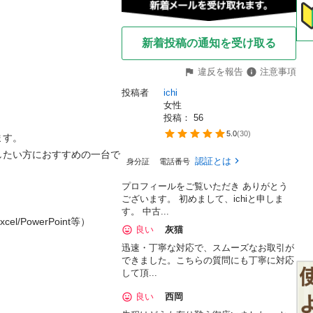
新着投稿の通知を受け取る
違反を報告
注意事項
投稿者
ichi
女性
投稿： 
56
5.0
(
30
)
す。

したい方におすすめの一台で
認証とは
身分証
電話番号
プロフィールをご覧いただき ありがとう
ございます。 初めまして、ichiと申しま
す。 中古...
el/PowerPoint等）

良い
灰猫
迅速・丁寧な対応で、スムーズなお取引が
できました。こちらの質問にも丁寧に対応
して頂...
良い
西岡