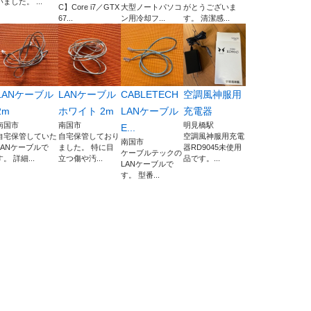
いました。 ...
C】Core i7／GTX
大型ノートパソコ
がとうございま
67...
ン用冷却フ...
す。 清潔感...
LANケーブル
LANケーブル
CABLETECH
空調風神服用
2m
ホワイト 2m
LANケーブル
充電器
南国市
南国市
明見橋駅
E...
自宅保管していた
自宅保管しており
空調風神服用充電
南国市
LANケーブルで
ました。 特に目
器RD9045未使用
ケーブルテックの
す。 詳細...
立つ傷や汚...
品です。...
LANケーブルで
す。 型番...