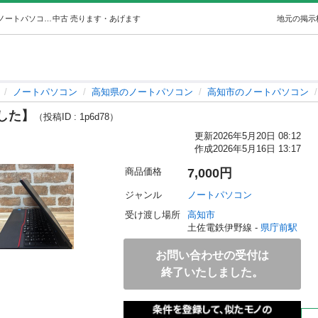
【お買い上げありがとうございました】 (ichi) 県庁前のノートパソコンの中古あげます・譲ります｜ジモティーで不用品の処分
中古
売ります・あげます
地元の掲示
ノートパソコン
高知県のノートパソコン
高知市のノートパソコン
した】
（投稿ID : 1p6d78）
更新
2026年5月20日 08:12
作成
2026年5月16日 13:17
商品価格
7,000円
ジャンル
ノートパソコン
受け渡し場所
高知市
土佐電鉄伊野線 - 
県庁前駅
お問い合わせの受付は
終了いたしました。