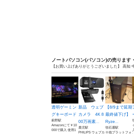
ノートパソコン(パソコン)の売ります
【お買い上げありがとうございました】 高知
透明ゲーミン
新品 ウェブ
【8/9まで延期
グキーボード
カメラ 4K 8
最終値下げ】
薊野駅
00万画素...
Ryze...
Amazonにて￥10
鹿児駅
領石通駅
000で購入 使用1
PHILIPS ウェブカ
※他プラットフォ