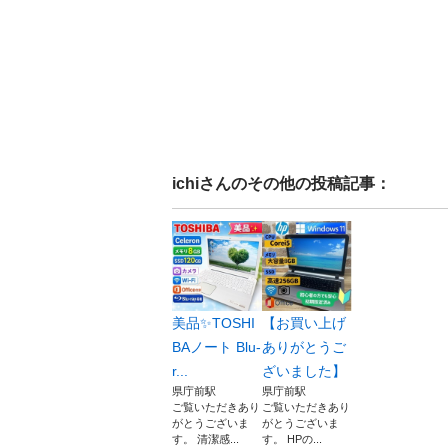
ichi
さんのその他の投稿記事：
美品✨TOSHI
【お買い上げ
BAノート Blu-
ありがとうご
r...
ざいました】
県庁前駅
県庁前駅
ご覧いただきあり
ご覧いただきあり
がとうございま
がとうございま
す。 清潔感...
す。 HPの...