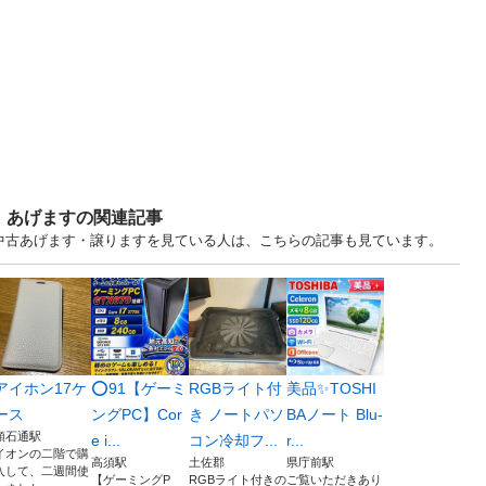
・あげますの関連記事
 中古あげます・譲りますを見ている人は、こちらの記事も見ています。
アイホン17ケ
⭕️91【ゲーミ
RGBライト付
美品✨TOSHI
ース
ングPC】Cor
き ノートパソ
BAノート Blu-
領石通駅
e i...
コン冷却フ...
r...
イオンの二階で購
高須駅
土佐郡
県庁前駅
入して、二週間使
【ゲーミングP
RGBライト付きの
ご覧いただきあり