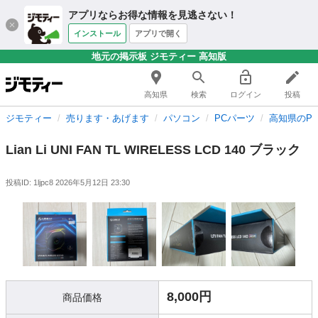
アプリならお得な情報を見逃さない！
インストール
アプリで開く
地元の掲示板 ジモティー 高知版
高知県
検索
ログイン
投稿
ジモティー
売ります・あげます
パソコン
PCパーツ
高知県のP
Lian Li UNI FAN TL WIRELESS LCD 140 ブラック
投稿ID: 1ljpc8
2026年5月12日 23:30
8,000円
商品価格