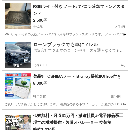
高知
高知市
高須駅
デスクトップパソコン
RGBライト付き ノートパソコン冷却ファン／スタ
ンド
2,500円
土佐郡
8月4日
RGBライト付きの大型ノートパソコン用冷却ファン・スタンドです。 ノートパソコンの
高知
土佐郡
その他
スタンド
ローンブラックでも車にノレル
信販会社でクルマのローンやリースが通らなくてもク
ルマをご利用いただけるサービスがあります！
（株）ICT
Ad
美品✨TOSHIBAノート Blu-ray搭載‼︎Office付き
8,000円
県庁前駅
8月4日
ご覧いただきありがとうございます。 清潔感のあるホワイトカラーが魅力の TOSHIBA dy
高知
高知市
県庁前駅
ノートパソコン
≪寮無料・月収31万円・派遣社員≫電子部品系工
場での機械操作・製造オペレーター 交替制
時給1,330円