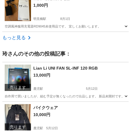
1,000円
明見橋駅
8月1日
空調風神服用充電器RD9045未使用品です。 宜しくお願いします。
高知
高知市
明見橋駅
周辺機器
空調
もっと見る
玲
さんのその他の投稿記事：
Lian Li UNI FAN SL-INF 120 RGB
13,000円
売ります
鹿児駅
5月12日
自作用で買いましたが、組む予定が無くなったので出品します。 新品未開封です。
高知
高知市
鹿児駅
PCパーツ
FAN
バイクウェア
10,000円
売ります
鹿児駅
5月12日