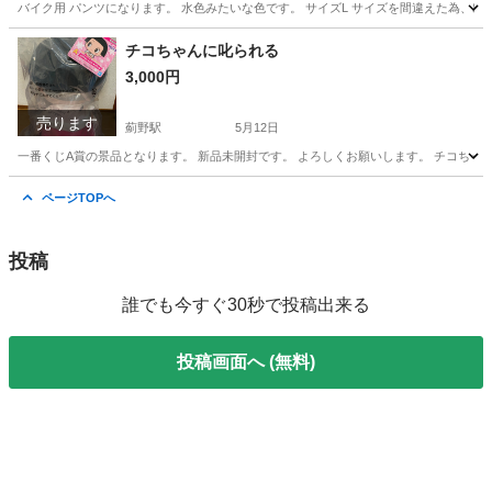
バイク用 パンツになります。 水色みたいな色です。 サイズL サイズを間違えた為、出
高知
高知市
鹿児駅
パンツ
水色
チコちゃんに叱られる
3,000円
売ります
薊野駅
5月12日
一番くじA賞の景品となります。 新品未開封です。 よろしくお願いします。 チコちゃん
高知
高知市
薊野駅
フィギュア
チコちゃんに叱られる
ページTOPへ
投稿
誰でも今すぐ30秒で投稿出来る
投稿画面へ (無料)