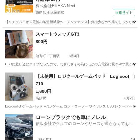
株式会社BREXA Next
徳島県 金比羅前駅
提携サイト
【リチウムイオン電池の製造機械操作・メンテナンス】負担少なめ作業でしっかり稼げる
徳島
金比羅前駅
その他
スマートウォッチGT3
800円
知寄町二丁目駅
8月4日
USBに差し込むタイプだったので、わざわざその為にほかの充電器に繋ぐやつ買うのめ
高知
高知市
知寄町二丁目駅
パソコン
【未使用】ロジクールゲームパッド Logicool f
710
1,600円
高須駅
8月2日
Logicool G ゲームパッド F710 ゲーム コントローラー ワイヤレス USB レシーバー 滑らかな
高知
高知市
高須駅
周辺機器
ローンブラックでも車にノレル
信販会社でクルマのローンやリースが通らなくてもク
ルマをご利用いただけるサービスがあります！
（株）ICT
Ad