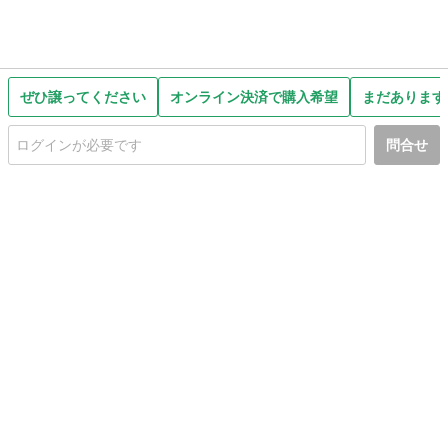
ぜひ譲ってください
オンライン決済で購入希望
まだあります
問合せ
初めての方へ
利用規約
プライバシーポリシー
プライバシー・ステートメント
健全化に資する運用方針
お問い合わせ
運営会社
サイトマップ
ご利用ガイド
フリーワードで探す
PC版で表示
都道府県選択