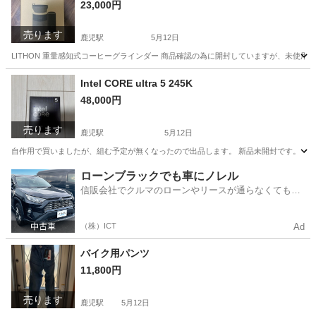
23,000円
売ります
鹿児駅
5月12日
LITHON 重量感知式コーヒーグラインダー 商品確認の為に開封していますが、未使用
高知
高知市
鹿児駅
キッチン家電
グラインダー
Intel CORE ultra 5 245K
48,000円
売ります
鹿児駅
5月12日
自作用で買いましたが、組む予定が無くなったので出品します。 新品未開封です。
高知
高知市
鹿児駅
PCパーツ
新品
ローンブラックでも車にノレル
信販会社でクルマのローンやリースが通らなくてもク
ルマをご利用いただけるサービスがあります！
（株）ICT
Ad
バイク用パンツ
11,800円
売ります
鹿児駅
5月12日