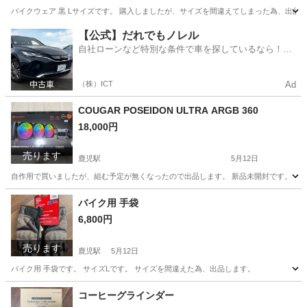
バイクウェア 黒 Lサイズです。 購入しましたが、サイズを間違えてしまった為、出品
高知
高知市
鹿児駅
ジャケット
【公式】だれでもノレル
自社ローンなど特別な条件で車を探しているなら！金
利0%で車をご提供、ノレル独自与信システム。
（株）ICT
Ad
COUGAR POSEIDON ULTRA ARGB 360
18,000円
売ります
鹿児駅
5月12日
自作用で買いましたが、組む予定が無くなったので出品します。 新品未開封です。
高知
高知市
鹿児駅
PCパーツ
新品
バイク用 手袋
6,800円
売ります
鹿児駅
5月12日
バイク用 手袋です。 サイズLです。 サイズを間違えた為、出品します。
高知
高知市
鹿児駅
小物
コーヒーグラインダー