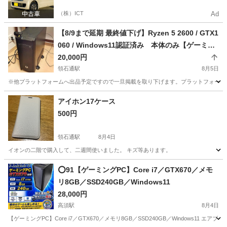
（株）ICT
Ad
【8/9まで延期 最終値下げ】Ryzen 5 2600 / GTX1
060 / Windows11認証済み 本体のみ【ゲーミン
グPC】
20,000円
領石通駅
8月5日
※他プラットフォームへ出品予定ですので一旦掲載を取り下げます。プラットフォーム移行
高知
高知市
領石通駅
デスクトップパソコン
Ryzen
アイホン17ケース
500円
領石通駅
8月4日
イオンの二階で購入して、二週間使いました。 キズ等あります。
高知
高知市
領石通駅
その他
⭕️91【ゲーミングPC】Core i7／GTX670／メモ
リ8GB／SSD240GB／Windows11
28,000円
高須駅
8月4日
【ゲーミングPC】Core i7／GTX670／メモリ8GB／SSD240GB／Windows11 エ