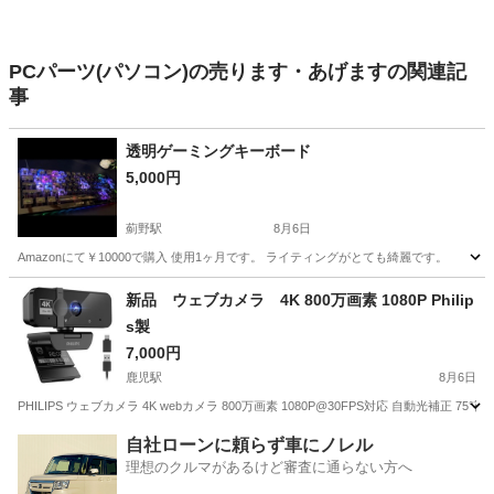
PCパーツ(パソコン)の売ります・あげますの関連記
事
透明ゲーミングキーボード
5,000円
薊野駅
8月6日
Amazonにて￥10000で購入 使用1ヶ月です。 ライティングがとても綺麗です。
高知
高知市
薊野駅
周辺機器
新品 ウェブカメラ 4K 800万画素 1080P Philip
s製
7,000円
鹿児駅
8月6日
PHILIPS ウェブカメラ 4K webカメラ 800万画素 1080P@30FPS対応 自動光補正 75
高知
高知市
鹿児駅
周辺機器
ウェブカメラ
自社ローンに頼らず車にノレル
理想のクルマがあるけど審査に通らない方へ