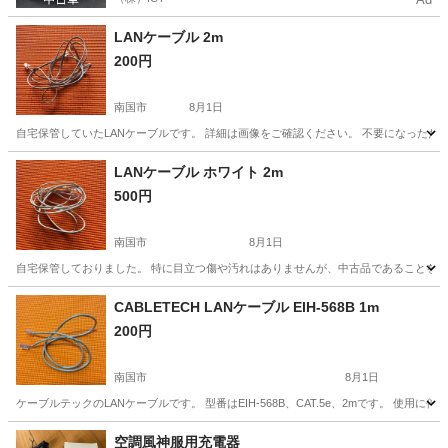
LANケーブル 2m
200円
南国市
8月1日
自宅保管していたLANケーブルです。 詳細は画像をご確認ください。 不要になったた
高知
南国市
周辺機器
LANケーブル
LANケーブル ホワイト 2m
500円
南国市
8月1日
自宅保管しておりました。 特に目立つ傷や汚れはありませんが、中古品であることをご理
高知
南国市
周辺機器
LANケーブル
CABLETECH LANケーブル EIH-568B 1m
200円
南国市
8月1日
ケーブルテックのLANケーブルです。 型番はEIH-568B、CAT.5e、2mです。 使用
高知
南国市
周辺機器
LANケーブル
空調風神服用充電器