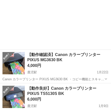
【動作確認済】Canon カラープリンター
PIXUS MG3630 BK
4,000円
鹿児駅
1月22日
Canon カラープリンター PIXUS MG3630 BK ・コピー機能とスキャナ
機能を備えたインクジェットプリンター ・インクの粒を極小化して吐
高知
南国市
鹿児駅
プリンター
Canon
【動作良好】Canon カラープリンター
出する高密度プリントヘッド技術「FINE」と「4色ハイブリッド」イ
PIXUS TS5130S BK
ンクカ...
6,000円
鹿児駅
1月9日