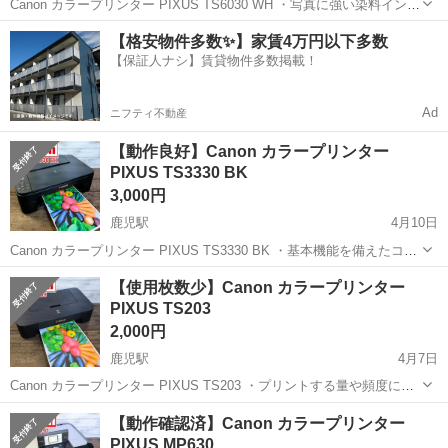
Canon カラープリンター PIXUS TS6030 WH ・写真に強い染料インク
4色と文字に強い顔料インクによる「5色ハイブリッド」を採用した、
高知
南国市
鹿児駅
プリンター
Canon
【格安物件多数✨】家賃4万円以下多数
A4インクジェットプリンターのスタンダードモデル。 ・フロント部を
【保証人ナシ】賃貸物件多数掲載！
自由に...
Ad
ニフティ不動産
【動作良好】Canon カラープリンター
PIXUS TS3330 BK
3,000円
鹿児駅
4月10日
Canon カラープリンター PIXUS TS3330 BK ・基本機能を備えたコン
パクトなインクジェットプリンター。スマホから多彩なプリントを楽
高知
南国市
鹿児駅
プリンター
Canon
【使用枚数少】Canon カラープリンター
しめる「おうちでスマホプリ」を搭載している。 ・細かな文字もくっ
PIXUS TS203
きりとにじ...
2,000円
鹿児駅
4月7日
Canon カラープリンター PIXUS TS203 ・プリントする量や頻度に合
わせてインクタンクの容量を選べる、シンプルモデルのインクジェッ
高知
南国市
鹿児駅
プリンター
インク
【動作確認済】Canon カラープリンター
トプリンター ・濃度の濃い黒でコントラストが高く、細かな文字や罫
PIXUS MP630
線までシャープ...