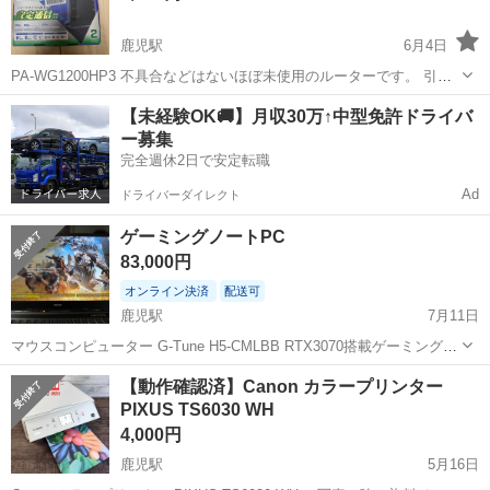
鹿児駅
6月4日
PA-WG1200HP3 不具合などはないほぼ未使用のルーターです。 引っ
越し先で、使用する予定でしたがWifiがついており ルーターもありま
高知
高知市
鹿児駅
周辺機器
ルーター
【未経験OK🚚】月収30万↑中型免許ドライバ
したので不要になりました。
ー募集
完全週休2日で安定転職
Ad
ドライバーダイレクト
ゲーミングノートPC
83,000円
オンライン決済
配送可
鹿児駅
7月11日
マウスコンピューター G-Tune H5-CMLBB RTX3070搭載ゲーミングノ
ートPCの出品です。 出品物:PC本体・充電器 保証切れてます。 出張
高知
高知市
鹿児駅
ノートパソコン
ゲーミングノート
【動作確認済】Canon カラープリンター
用で使用しておりましたので、年数の割には綺麗な方だと思います。
PIXUS TS6030 WH
...
4,000円
鹿児駅
5月16日