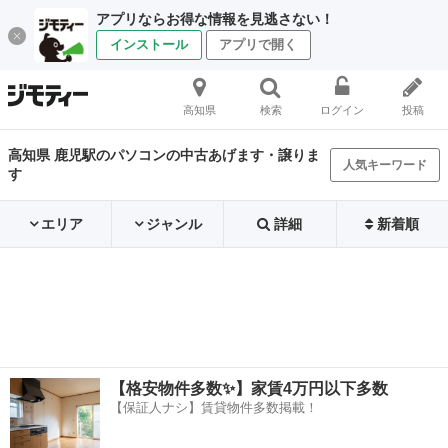
アプリならお得な情報を見逃さない！
インストール
アプリで開く
高知県
検索
ログイン
投稿
高知県 鹿児駅のパソコンの中古あげます・譲りま
人気キーワード
す
エリア
ジャンル
詳細
新着順
【格安物件多数✨】家賃4万円以下多数
【保証人ナシ】賃貸物件多数掲載！