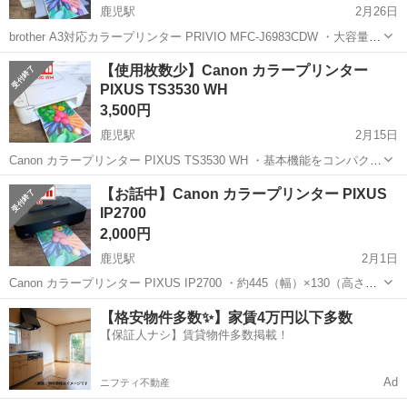
鹿児駅
2月26日
brother A3対応カラープリンター PRIVIO MFC-J6983CDW ・大容量2
段トレイ・多目的トレイを搭載したA3フル対応のハイスペック複合
高知
南国市
鹿児駅
プリンター
brother
【使用枚数少】Canon カラープリンター
機。インクジェットで約15万ページの高耐久を実現し、大量印刷ニー
PIXUS TS3530 WH
ズに...
3,500円
鹿児駅
2月15日
Canon カラープリンター PIXUS TS3530 WH ・基本機能をコンパクト
にまとめ、Wi-Fiも手軽に使えるシンプルモデルのA4インクジェットプ
高知
南国市
鹿児駅
プリンター
インク
【お話中】Canon カラープリンター PIXUS
リンター。スマホの写真や文書を直接プリントできる。 ・文字に強い
IP2700
顔...
2,000円
鹿児駅
2月1日
Canon カラープリンター PIXUS IP2700 ・約445（幅）×130（高さ）
×250（奥行）mmで重量約3.4kgの小型ボディを採用したA4インクジェ
高知
南国市
鹿児駅
プリンター
インク
【格安物件多数✨】家賃4万円以下多数
ットプリンターのエントリーモデル ・写真に強い染料インクと...
【保証人ナシ】賃貸物件多数掲載！
Ad
ニフティ不動産