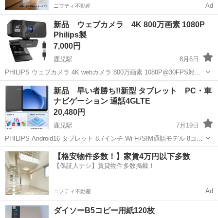
Ad
ニフティ不動産
新品 ウェブカメラ 4K 800万画素 1080P
Philips製
7,000円
鹿児駅
8月6日
PHILIPS ウェブカメラ 4K webカメラ 800万画素 1080P@30FPS対応
自動光補正 75°視野角 内蔵マイク
高知
高知市
鹿児駅
周辺機器
ウェブカメラ
新品 早い者勝ち‼️新型 タブレット PC・車
ナビゲーション 通話4GLTE
20,480円
鹿児駅
7月19日
PHILIPS Android16 タブレット 8.7インチ Wi-Fi/SIM通話モデル 8コア
CPU 20GB RAM+128GB ROM+1TB拡張 4G LTE
高知
高知市
鹿児駅
タブレットPC
タブレット
【格安物件多数！】家賃4万円以下多数
【保証人ナシ】賃貸物件多数掲載！
Ad
ニフティ不動産
ダイソーB5コピー用紙120枚