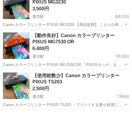
PIXUS MG3230
載...
3,500円
鹿児駅
8月17日
Canon カラープリンター PIXUS MG3230 【商品状態】 こちらの商品
は中古品です ✅ 使用に伴う細かいキズは御座いますが概ねキレイな状
高知
南国市
鹿児駅
プリンター
Canon
【動作良好】Canon カラープリンター
態かと思います ✅ 印刷結果に関しましては、画像5枚目をご参照下さ
PIXUS MG7530 OR
い ...
6,400円
鹿児駅
7月15日
Canon カラープリンター PIXUS MG7530 OR 「PIXUSタッチ」を搭
載したA4インクジェット複合機 【商品状態】 こちらの商品は中古品
高知
南国市
鹿児駅
プリンター
PIXUS
【使用枚数少】Canon カラープリンター
です ✅ 使用に伴う細かいキズは御座いますが概ねキレイな状態です ...
PIXUS TS203
2,500円
鹿児駅
7月6日
Canon カラープリンター PIXUS TS203 ・プリントする量や頻度に合
わせてインクタンクの容量を選べる、シンプルモデルのインクジェッ
高知
南国市
鹿児駅
プリンター
インク
トプリンター ・濃度の濃い黒でコントラストが高く、細かな文字や罫
線までシャープ...