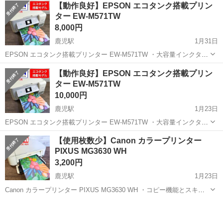
【動作良好】EPSON エコタンク搭載プリン
ター EW-M571TW
8,000円
鹿児駅
1月31日
EPSON エコタンク搭載プリンター EW-M571TW ・大容量インクタン
ク（エコタンク）を搭載した、コンパクトサイズのA4対応インクジェ
高知
南国市
鹿児駅
プリンター
インク
【動作良好】EPSON エコタンク搭載プリン
ット複合機。インク交換の手間を軽減し、低印刷コストを実現 ・「挿
ター EW-M571TW
すだけ満タン」イ...
10,000円
鹿児駅
1月23日
EPSON エコタンク搭載プリンター EW-M571TW ・大容量インクタン
ク（エコタンク）を搭載した、コンパクトサイズのA4対応インクジェ
高知
南国市
鹿児駅
プリンター
インク
【使用枚数少】Canon カラープリンター
ット複合機。インク交換の手間を軽減し、低印刷コストを実現 ・「挿
PIXUS MG3630 WH
すだけ満タン」イ...
3,200円
鹿児駅
1月23日
Canon カラープリンター PIXUS MG3630 WH ・コピー機能とスキャ
ナ機能を備えたインクジェットプリンター ・インクの粒を極小化して
高知
南国市
鹿児駅
プリンター
Canon
吐出する高密度プリントヘッド技術「FINE」と「4色ハイブリッド」
インクカ...