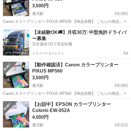
3,500円
鹿児駅
3月19日
Canon カラープリンター PIXUS MP630 【商品状態】 こちらの商品は
中古品です ✅ 使用に伴う細かいキズ等がございます ✅ 液晶はキレイ
高知
南国市
鹿児駅
プリンター
Canon
【未経験OK🚚】月収30万↑中型免許ドライバ
に表示されています ✅ 印刷結果に関しましては画像4.5枚目をご参...
ー募集
完全週休2日で安定転職
Ad
ドライバーダイレクト
【動作確認済】Canon カラープリンター
PIXUS MP560
3,500円
鹿児駅
3月19日
Canon カラープリンター PIXUS MP560 【商品状態】 こちらの商品は
中古品です ✅ 使用に伴う細かいキズ等がございます ✅ 液晶はキレイ
高知
南国市
鹿児駅
プリンター
Canon
【お話中】EPSON カラープリンター
に表示されています ✅ 印刷結果に関しましては画像5枚目をご参照
Colorio EW-052A
下...
4,000円
鹿児駅
3月15日