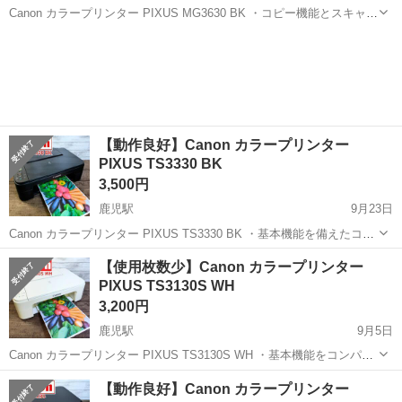
Canon カラープリンター PIXUS MG3630 BK ・コピー機能とスキャナ
機能を備えたインクジェットプリンター ・インクの粒を極小化して吐
高知
南国市
鹿児駅
プリンター
インク
出する高密度プリントヘッド技術「FINE」と「4色ハイブリッド」イ
ンクカ...
【動作良好】Canon カラープリンター
PIXUS TS3330 BK
3,500円
鹿児駅
9月23日
Canon カラープリンター PIXUS TS3330 BK ・基本機能を備えたコン
パクトなインクジェットプリンター。スマホから多彩なプリントを楽
高知
南国市
鹿児駅
プリンター
Canon
【使用枚数少】Canon カラープリンター
しめる「おうちでスマホプリ」を搭載している。 ・細かな文字もくっ
PIXUS TS3130S WH
きりとに...
3,200円
鹿児駅
9月5日
Canon カラープリンター PIXUS TS3130S WH ・基本機能をコンパク
トにまとめたシンプルなインクジェットプリンター。本体に触れなく
高知
南国市
鹿児駅
プリンター
Canon
【動作良好】Canon カラープリンター
ても自動で電源ON、プリントまでできる「Wi-Fi & 自動電源ON」を搭