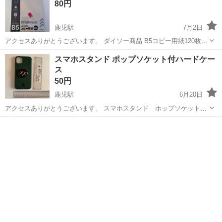
80円
鹿児駅
7月2日
アクセスありがとうございます。 ダイソー商品 B5コピー用紙120枚
未開封 個人宅机引出し保管です。 コピー機がないのに何故か用紙があ
高知
高知市
鹿児駅
その他
コピー用紙
スマホスタンド ポップソケット付ハードケー
りました。 使って頂けたらと思い投稿しました。 細かい事が気になる
ス
方は御遠慮下さい...
50円
鹿児駅
6月20日
アクセスありがとうございます。 スマホスタンド ホップソケット付
きハードケース iPhone11 持っていないケースが引出しから出て来まし
高知
高知市
鹿児駅
その他
ケース
た。 右下一部欠損があります。 基本お取引希望場所はJA高知市介良
支所駐車場 日時...