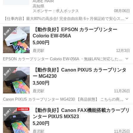
AUBE HAIR
高知県
スポンサー：求人ボックス
08月06日
【仕事内容】最大80%の高歩合! 完全自由出勤 6ヶ月保証給で安心スタ
ート <募集職種> 美容師 <仕事内容> サロン内業務全般 希望や適性に
アルバイト・パート
【動作良好】EPSON カラープリンター
応じて、 店舗運営・スタッフ管理などの マネジメント業務にも携われ
Colorio EW-056A
ます <必要経験> ス...
5,000円
鹿児駅
12月3日
EPSON カラープリンター Colorio EW-056A ・無線LANに対応したシ
ンプルモデルのA4インクジェットプリンタ。スマホにある写真やPDF
高知
南国市
鹿児駅
プリンター
EPSON
【動作良好】Canon PIXUS カラープリンタ
などの文書をすぐプリントでき、接続も簡単 ・文字に強い顔料ブラッ
ー MG4230
クイ...
3,500円
鹿児駅
11月26日
Canon PIXUS カラープリンター MG4230 【商品状態】 こちらの商品
は中古品です ✅ 使用に伴う細かいキズは御座いますが全体的に概ねキ
高知
南国市
鹿児駅
プリンター
Canon
【動作良好】Canon FAX機能搭載カラープリ
レイな状態かと思います ✅ 印刷結果に関しましては、画像5枚目をご
ンター PIXUS MX523
参照...
5,200円
鹿児駅
11月25日