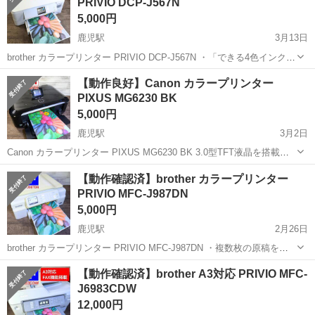
PRIVIO DCP-J567N
染...
5,000円
鹿児駅
3月13日
brother カラープリンター PRIVIO DCP-J567N ・「できる4色インク」
を採用し、1回のインク交換でA4カラー印刷が約499枚印刷可能なイン
高知
南国市
鹿児駅
プリンター
brother
【動作良好】Canon カラープリンター
クジェット複合機。 ・2段構造の前面用紙トレイを搭載し、A4と...
PIXUS MG6230 BK
5,000円
鹿児駅
3月2日
Canon カラープリンター PIXUS MG6230 BK 3.0型TFT液晶を搭載し
た無線LAN対応インクジェット複合機（6色/ブラック） 【商品状態】
高知
南国市
鹿児駅
プリンター
Canon
【動作確認済】brother カラープリンター
こちらの商品は中古品です ✅ 使用に伴う細かいキズは御座いま...
PRIVIO MFC-J987DN
5,000円
鹿児駅
2月26日
brother カラープリンター PRIVIO MFC-J987DN ・複数枚の原稿をス
ピーディーに読み取るADF（自動原稿送り装置） 原稿を最大20枚まで
高知
南国市
鹿児駅
プリンター
brother
【動作確認済】brother A3対応 PRIVIO MFC-
連続読み取り可能 ・スマートフォン・タブレットや各種クラウドに
J6983CDW
対...
12,000円