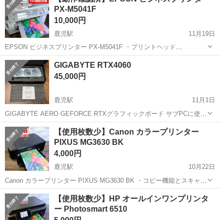
PX-M5041F
所を選...
10,000円
鹿児駅
11月19日
EPSON ビジネスプリンター PX-M5041F ・プリントヘッド
「PrecisionCore」搭載で高速・高画質を実現した、A3ノビ対応ビジネ
高知
南国市
鹿児駅
プリンター
M50
GIGABYTE RTX4060
スインクジェットプリンター ・同一回線でFAXと電話の自動切り替え
45,000円
が可能...
鹿児駅
11月1日
GIGABYTE AERO GEFORCE RTXグラフィックボード サブPCに使用
していました。 繋ぎで使用してましたので、使用期間1ヶ月未満で
高知
高知市
鹿児駅
PCパーツ
RTX
【使用枚数少】Canon カラープリンター
す。 週に約2回、約2時間程度の稼働で動画閲覧、APEX、DBD起動し
PIXUS MG3630 BK
てまし...
4,000円
鹿児駅
10月22日
Canon カラープリンター PIXUS MG3630 BK ・コピー機能とスキャナ
機能を備えたインクジェットプリンター ・インクの粒を極小化して吐
高知
南国市
鹿児駅
プリンター
Canon
【使用枚数少】HP オールインワンプリンタ
出する高密度プリントヘッド技術「FINE」と「4色ハイブリッド」イ
ー Photosmart 6510
ンクカ...