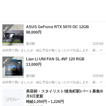
クジェット複合機。 ・2段構造の前面用紙トレイを搭載し、A4と...
ASUS GeForce RTX 5070 OC 12GB
98,000円
鹿児駅
12月4日
自作用で買いましたが、組む予定が無くなったので出品します。 新品
未開封です。
高知
高知市
鹿児駅
PCパーツ
GeForce RTX
Lian Li UNI FAN SL-INF 120 RGB
13,000円
鹿児駅
12月4日
自作用で買いましたが、組む予定が無くなったので出品します。 新品
未開封です。
高知
高知市
鹿児駅
PCパーツ
FAN
美容師・スタイリスト/後免町駅/パート募集/8
月6日更新
時給1,050円～1,226円