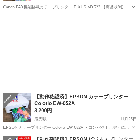
Canon FAX機能搭載カラープリンター PIXUS MX523 【商品状態】 こ
ちらの商品は中古品です ✅ 使用に伴う細かいキズ等は御座いますが概
高知
南国市
鹿児駅
プリンター
FAX
ねキレイな状態です ✅ 印刷結果に関しましては、画像5枚目をご参照
下...
【動作確認済】EPSON カラープリンター
Colorio EW-052A
3,200円
鹿児駅
11月25日
EPSON カラープリンター Colorio EW-052A ・コンパクトボディに必
要な基本機能を搭載した、A4・コピー・スキャン対応プリンター。直
高知
南国市
鹿児駅
プリンター
EPSON
【動作確認済】EPSON ビジネスプリンター
感的な操作で使いこなせるシンプルモデル ・無線LANに対応し置き場