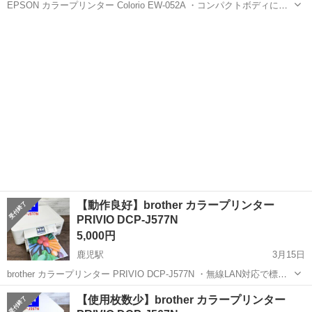
EPSON カラープリンター Colorio EW-052A ・コンパクトボディに必
要な基本機能を搭載した、A4・コピー・スキャン対応プリンター。直
高知
南国市
鹿児駅
プリンター
EPSON
感的な操作で使いこなせるシンプルモデル ・無線LANに対応し置き場
所を選...
【動作良好】brother カラープリンター
PRIVIO DCP-J577N
5,000円
鹿児駅
3月15日
brother カラープリンター PRIVIO DCP-J577N ・無線LAN対応で標準
機能を備えたシンプルなインクジェットプリンター。富士フイルムの
高知
南国市
鹿児駅
プリンター
brother
【使用枚数少】brother カラープリンター
インクジェットペーパー「画彩写真仕上げPro」専用モードを搭載 ・