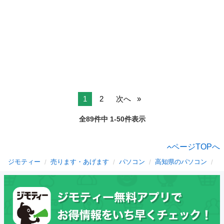
1
2
次へ
全89件中 1-50件表示
ページTOPへ
ジモティー
売ります・あげます
パソコン
高知県のパソコン
鹿