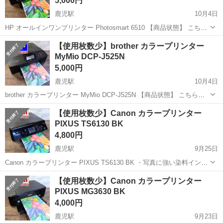
5,000円
鹿児駅
10月4日
HP オールインワンプリンター Photosmart 6510 【商品状態】 こちら
の商品は中古品です ✅ 使用に伴う細かいキズは御座いますが概ねキレ
高知
南国市
鹿児駅
プリンター
複合機
【使用枚数少】brother カラープリンター
イな状態かと思います ✅ 印刷結果に関しましては、画像5枚目をご参
MyMio DCP-J525N
照...
5,000円
鹿児駅
10月4日
brother カラープリンター MyMio DCP-J525N 【商品状態】 こちらの
商品は中古品です ✅ 使用に伴う細かいキズは御座いますが全体的に概
高知
南国市
鹿児駅
プリンター
brother
【使用枚数少】Canon カラープリンター
ねキレイな状態かと思います ✅ 印刷結果に関しましては、画像5枚...
PIXUS TS6130 BK
4,800円
鹿児駅
9月25日
Canon カラープリンター PIXUS TS6130 BK ・写真に強い染料インク
と文字に強い顔料インクの5色インクタンクを搭載した、コピー機能付
高知
南国市
鹿児駅
プリンター
インク
【使用枚数少】Canon カラープリンター
きインクジェットカラープリンター。 ・「背面給紙トレイ」と「前面
PIXUS MG3630 BK
給紙カセ...
4,000円
鹿児駅
9月23日