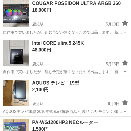
COUGAR POSEIDON ULTRA ARGB 360
18,000円
鹿児駅
5月13日
自作用で買いましたが、組む予定が無くなったので出品します。 新品
未開封です。
高知
高知市
鹿児駅
PCパーツ
新品
Intel CORE ultra 5 245K
48,000円
鹿児駅
5月13日
自作用で買いましたが、組む予定が無くなったので出品します。 新品
未開封です。
高知
高知市
鹿児駅
PCパーツ
新品
AQUOS テレビ 19型
2,100円
鹿児駅
6月9日
AQUOSテレビ19型 2010年式 動作確認済み 付属品 ◯リモコン ◯電源
コード あくまで素人保管ですので、理解下さる方のみご取引お願いい
高知
高知市
鹿児駅
パソコン
コード
PA-WG1200HP3 NECルーター
たします。
1,500円