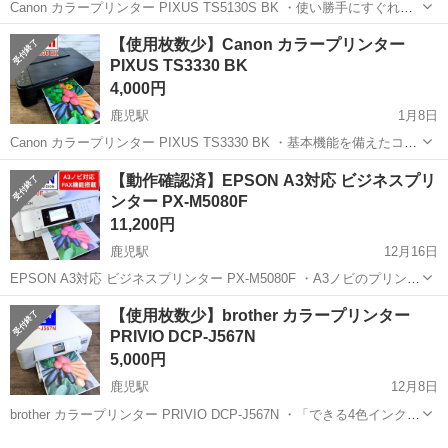
Canon カラープリンター PIXUS TS5130S BK ・使い勝手にすぐれた
インクジェットカラープリンターのエントリーモデル。前面と背面の
高知
南国市
鹿児駅
プリンター
Canon
【使用枚数少】Canon カラープリンター
両方から給紙できる「2WAY給紙」や「自動両面プリント」に対応 ・
PIXUS TS3330 BK
無料アプ...
4,000円
鹿児駅
1月8日
Canon カラープリンター PIXUS TS3330 BK ・基本機能を備えたコン
パクトなインクジェットプリンター。スマホから多彩なプリントを楽
高知
南国市
鹿児駅
プリンター
インク
【動作確認済】EPSON A3対応 ビジネスプリ
しめる「おうちでスマホプリ」を搭載している。 ・細かな文字もくっ
ンター PX-M5080F
きりとにじ...
11,200円
鹿児駅
12月16日
EPSON A3対応 ビジネスプリンター PX-M5080F ・A3ノビのプリント
にも対応した、インクジェット複合機。 ・A3自動両面印刷やA3自動
高知
南国市
鹿児駅
プリンター
EPSON
【使用枚数少】brother カラープリンター
両面コピー/スキャンも可能。 ・スマホのような操作性の「4.3型大
PRIVIO DCP-J567N
型...
5,000円
鹿児駅
12月8日
brother カラープリンター PRIVIO DCP-J567N ・「できる4色インク」
を採用し、1回のインク交換でA4カラー印刷が約499枚印刷可能なイン
高知
南国市
鹿児駅
プリンター
brother