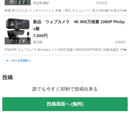
売ります
田辺島通駅
7月31日
軽量 折りたたみ マッサージベッド 木製・有孔 チョコレート 長さ185×幅70×高さ51
高知
高知市
田辺島通駅
フィットネス、トレーニング
新品 ウェブカメラ 4K 800万画素 1080P Philip
s製
折りたたみ
7,000円
売ります
鹿児駅
8月6日
PHILIPS ウェブカメラ 4K webカメラ 800万画素 1080P@30FPS対応 自動光補正 75
高知
高知市
鹿児駅
周辺機器
ウェブカメラ
ページTOPへ
投稿
誰でも今すぐ30秒で投稿出来る
投稿画面へ (無料)