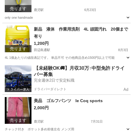
売ります
鹿児駅
6月23日
only one handmade
高知
高知市
鹿児駅
携帯アクセサリー
ストラップ
新品 液体 作業用洗剤 4L 頑固汚れ 20個まで
有り
1,200円
売ります
田辺島通駅
8月3日
4L 1個あたりの値段表記です。 単品不可 その他商品含め1500円以上で可能
高知
高知市
田辺島通駅
洗濯用品
新品
【未経験OK🚚】月収30万↑中型免許ドライ
バー募集
完全週休2日で安定転職
ドライバーダイレクト
Ad
美品 ゴルフパンツ le Coq sports
2,000円
売ります
鹿児駅
7月31日
チャック付き ポケット多め前後左右 メンズ用