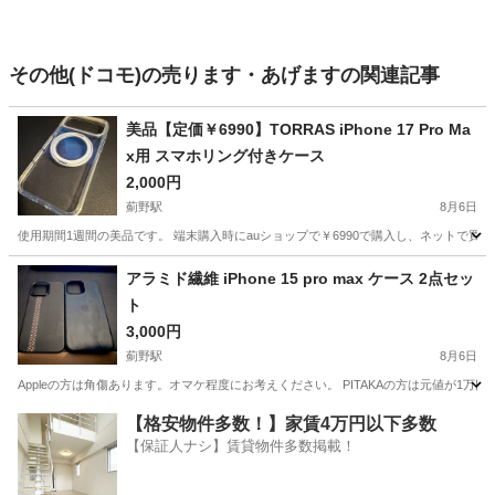
その他(ドコモ)の売ります・あげますの関連記事
美品【定価￥6990】TORRAS iPhone 17 Pro Ma
x用 スマホリング付きケース
2,000円
薊野駅
8月6日
使用期間1週間の美品です。 端末購入時にauショップで￥6990で購入し、ネットで
高知
高知市
薊野駅
携帯アクセサリー
Pro
アラミド繊維 iPhone 15 pro max ケース 2点セッ
ト
3,000円
薊野駅
8月6日
Appleの方は角傷あります。オマケ程度にお考えください。 PITAKAの方は元値が1
高知
高知市
薊野駅
携帯アクセサリー
【格安物件多数！】家賃4万円以下多数
【保証人ナシ】賃貸物件多数掲載！