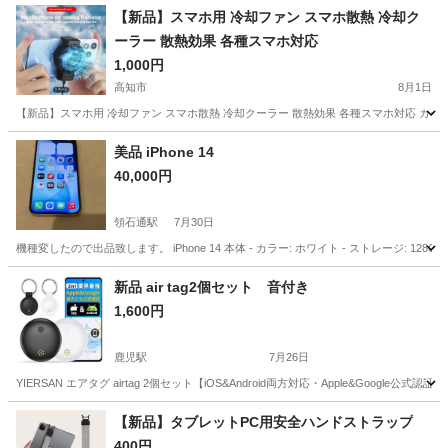
【新品】スマホ用 冷却ファン スマホ散熱 冷却ク
ーラー 散熱効果 各種スマホ対応
1,000円
高知市
8月1日
【新品】スマホ用 冷却ファン スマホ散熱 冷却クーラー 散熱効果 各種スマホ対応 カラ
高知
高知市
その他
クーラー
美品 iPhone 14
40,000円
領石通駅
7月30日
機種変したので出品致します。 iPhone 14 本体 - カラー: ホワイト - ストレージ: 128GB
高知
高知市
領石通駅
au
新品 air tag2個セット 音付き
1,600円
鹿児駅
7月26日
YIERSAN エアタグ airtag 2個セット【iOS&Android両方対応・Apple&Google公
高知
高知市
鹿児駅
携帯アクセサリー
【新品】タブレットPC用安全ハンドストラップ
400円