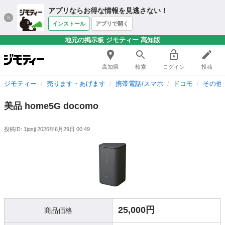
アプリならお得な情報を見逃さない！
インストール
アプリで開く
地元の掲示板 ジモティー 高知版
高知県
検索
ログイン
投稿
ジモティー
売ります・あげます
携帯電話/スマホ
ドコモ
その他
美品 home5G docomo
投稿ID: 1jqsjj
2026年6月29日 00:49
25,000円
商品価格