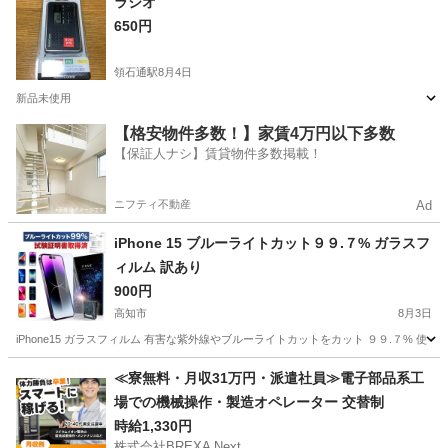
ラジオ
650円
領石通駅
8月4日
新品未使用
高知
高知市
領石通駅
携帯アクセサリー
【格安物件多数！】家賃4万円以下多数
【保証人ナシ】賃貸物件多数掲載！
ニフティ不動産
Ad
iPhone 15 ブルーライトカット９９.７% ガラスフ
ィルム 訳あり
900円
高知市
8月3日
iPhone15 ガラスフィルム 有害な紫外線やブルーライトカットをカット ９９.７% 
高知
高知市
携帯アクセサリー
ガラス
≪寮無料・月収31万円・派遣社員≫電子部品系工
場での機械操作・製造オペレーター 交替制
時給1,330円
株式会社BREXA Next