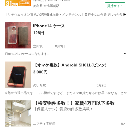
徳島県 金比羅前駅
提携サイト
【リチウムイオン電池の製造機械操作・メンテナンス】負担少なめ作業でしっかり稼げる
徳島
金比羅前駅
その他
iPhone14 ケース
128円
立田駅
8月3日
iPhone14 のケースになります。
高知
南国市
立田駅
携帯アクセサリー
【オマケ複数】Android SH01L(ピンク)
3,000円
のいち駅
8月2日
家族の代理出品です。 古い機種ですけど、まだスマホ持たせるには早いかなぁ、どうしよ
高知
香南市
のいち駅
ドコモ
Android
【格安物件多数！】家賃4万円以下多数
【保証人ナシ】賃貸物件多数掲載！
ニフティ不動産
Ad