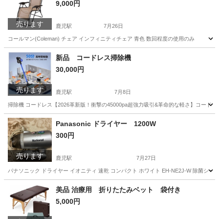
9,000円
売ります
鹿児駅
7月26日
コールマン(Coleman) チェア インフィニティチェア 青色 数回程度の使用のみ
高知
高知市
鹿児駅
椅子
Coleman
新品 コードレス掃除機
30,000円
売ります
鹿児駅
7月8日
掃除機 コードレス【2026革新版！衝撃の45000pa超強力吸引&革命的な軽さ】コードレス
高知
高知市
鹿児駅
生活家電
クリーナー
Panasonic ドライヤー 1200W
300円
売ります
鹿児駅
7月27日
パナソニック ドライヤー イオニティ 速乾 コンパクト ホワイト EH-NE2J-W 除菌
高知
高知市
鹿児駅
美容家電
ドライヤー
美品 治療用 折りたたみベット 袋付き
5,000円