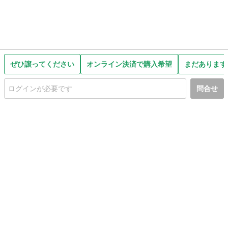
ぜひ譲ってください
オンライン決済で購入希望
まだあります
問合せ
初めての方へ
利用規約
プライバシーポリシー
プライバシー・ステートメント
健全化に資する運用方針
お問い合わせ
運営会社
サイトマップ
ご利用ガイド
フリーワードで探す
PC版で表示
都道府県選択