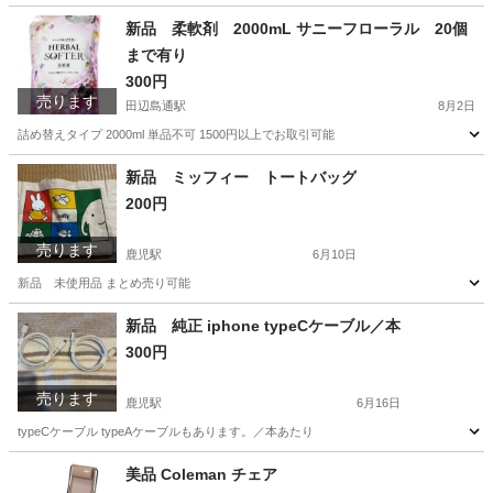
高知
高知市
鹿児駅
ゴルフ
新品 柔軟剤 2000mL サニーフローラル 20個
まで有り
300円
売ります
田辺島通駅
8月2日
詰め替えタイプ 2000ml 単品不可 1500円以上でお取引可能
高知
高知市
田辺島通駅
洗濯用品
新品 ミッフィー トートバッグ
200円
売ります
鹿児駅
6月10日
新品 未使用品 まとめ売り可能
高知
高知市
鹿児駅
バッグ
ミッフィー
新品 純正 iphone typeCケーブル／本
300円
売ります
鹿児駅
6月16日
typeCケーブル typeAケーブルもあります。／本あたり
高知
高知市
鹿児駅
携帯アクセサリー
ケーブル
美品 Coleman チェア