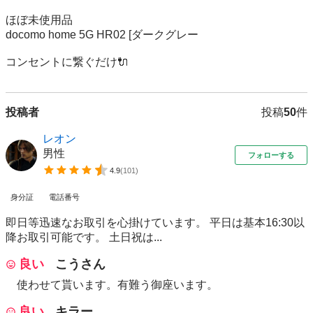
ほぼ未使用品

docomo home 5G HR02 [ダークグレー

コンセントに繋ぐだけ🔌
投稿者
投稿
50
件
レオン
男性
フォローする
4.9
(
101
)
身分証
電話番号
即日等迅速なお取引を心掛けています。 平日は基本16:30以
降お取引可能です。 土日祝は...
良い
こうさん
使わせて貰います。有難う御座います。
良い
キラー