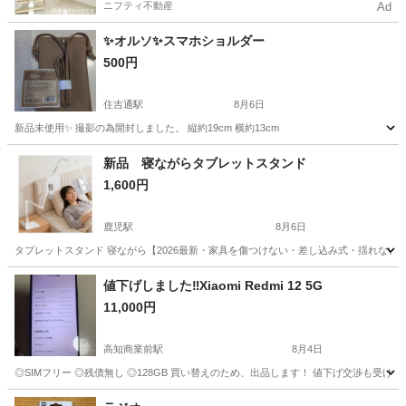
ニフティ不動産
Ad
✨オルソ✨スマホショルダー
500円
住吉通駅
8月6日
新品未使用✨ 撮影の為開封しました。 縦約19cm 横約13cm
高知
南国市
住吉通駅
携帯アクセサリー
新品 寝ながらタブレットスタンド
1,600円
鹿児駅
8月6日
タブレットスタンド 寝ながら【2026最新・家具を傷つけない・差し込み式・揺れない
高知
高知市
鹿児駅
携帯電話/スマホ
値下げしました‼︎Xiaomi Redmi 12 5G
11,000円
高知商業前駅
8月4日
◎SIMフリー ◎残債無し ◎128GB 買い替えのため、出品します！ 値下げ交渉も受け
高知
高知市
高知商業前駅
その他