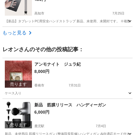
高知市
7月25日
【新品】タブレットPC用安全ハンドストラップ 新品、未使用、未開封です。 ※複数在庫ござ
高知
高知市
その他
Mini
もっと見る
レオン
さんのその他の投稿記事：
アンモナイト ジュラ紀
8,000円
売ります
香南市
7月31日
ケース入り
高知
香南市
その他
アンモナイト
新品 筋膜リリース ハンディーガン
6,000円
売ります
鹿児駅
7月4日
新品 未使用品 筋膜リリースガン (整体院長監修) ハンディガン AI自適応モード付き LIHIL