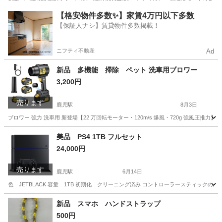
高知
高知市
鹿児駅
マッサージ器
筋膜
【格安物件多数✨】家賃4万円以下多数
【保証人ナシ】賃貸物件多数掲載！
ニフティ不動産
Ad
新品 多機能 掃除 ペット 洗車用ブロワー
3,200円
売ります
鹿児駅
8月3日
ブロワー 強力 洗車用 新登場【22 万回転モーター・120m/s 爆風・720g 強風圧推力】第四
高知
高知市
鹿児駅
メンテナンス用品
美品 PS4 1TB フルセット
24,000円
売ります
鹿児駅
6月14日
色 JETBLACK 容量 1TB 初期化 クリーニング済み コントローラースティックの
高知
高知市
鹿児駅
テレビゲーム
PS4
新品 スマホ ハンドストラップ
500円