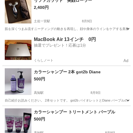
リファカラット 美顔ローラー
2,400円
土佐一宮駅
8月9日
肌を深くつまみ流すニーディングの動きを再現し、顔や身体のラインをケアする美容ローラーです。
高知
高知市
土佐一宮駅
フェイスケア
MacBook Air 13インチ 0円
抽選でプレゼント！応募は1分
くらしノート
Ad
カラーシャンプー 2本 got2b Diane
500円
高知駅
8月9日
自己紹介お読みください。 2本セットです。 got2b バイオレットとDiane パープ
高知
高知市
高知駅
ヘアケア
バイオレット
カラーシャンプー トリートメント パープル
500円
高知駅
8月9日