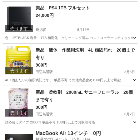
高知
高知市
鹿児駅
携帯アクセサリー
ストラップ
美品 PS4 1TB フルセット
24,000円
売ります
鹿児駅
6月14日
色 JETBLACK 容量 1TB 初期化 クリーニング済み コントローラースティックの
高知
高知市
鹿児駅
テレビゲーム
PS4
新品 液体 作業用洗剤 4L 頑固汚れ 20個まで
有り
960円
売ります
田辺島通駅
8月8日
4L 1個あたりの値段表記です。 単品不可 その他商品含め1500円以上で可能
高知
高知市
田辺島通駅
洗濯用品
新品
新品 柔軟剤 2000mL サニーフローラル 20個
まで有り
300円
売ります
田辺島通駅
8月2日
詰め替えタイプ 2000ml 単品不可 1500円以上でお取引可能
高知
高知市
田辺島通駅
洗濯用品
MacBook Air 13インチ 0円
抽選でプレゼント！応募は1分