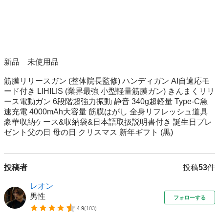
新品　未使用品

筋膜リリースガン (整体院長監修) ハンディガン AI自適応モ
ード付き LIHILIS (業界最強 小型軽量筋膜ガン) きんまくリリ
ース電動ガン 6段階超強力振動 静音 340g超軽量 Type-C急
速充電 4000mAh大容量 筋膜はがし 全身リフレッシュ道具 
豪華収納ケース&収納袋&日本語取扱説明書付き 誕生日プレ
ゼント父の日 母の日 クリスマス 新年ギフト (黒)
投稿者
投稿
53
件
レオン
男性
フォローする
4.9
(
103
)