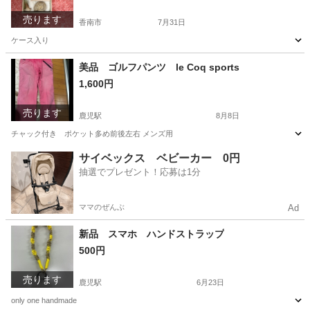
売ります
香南市
7月31日
ケース入り
高知
香南市
その他
アンモナイト
美品 ゴルフパンツ le Coq sports
1,600円
売ります
鹿児駅
8月8日
チャック付き ポケット多め前後左右 メンズ用
高知
高知市
鹿児駅
ゴルフ
サイベックス ベビーカー 0円
抽選でプレゼント！応募は1分
ママのぜんぶ
Ad
新品 スマホ ハンドストラップ
500円
売ります
鹿児駅
6月23日
only one handmade