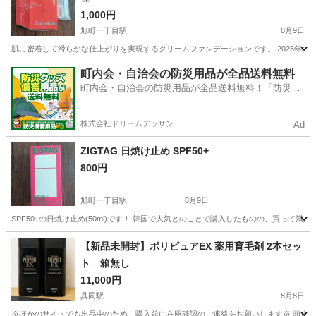
1,000円
旭町一丁目駅
8月9日
肌に密着して滑らかな仕上がりを実現するクリームファンデーションです。 2025年の
高知
高知市
旭町一丁目駅
化粧品
町内会・自治会の防災用品が全品送料無料
町内会・自治会の防災用品が全品送料無料！「防災備
蓄用品ドットコム」
株式会社ドリームデッサン
Ad
ZIGTAG 日焼け止め SPF50+
800円
旭町一丁目駅
8月9日
SPF50+の日焼け止め(50ml)です！ 韓国で人気とのことで購入したものの、買って
高知
高知市
旭町一丁目駅
その他
【新品未開封】ポリピュアEX 薬用育毛剤 2本セッ
ト 箱無し
11,000円
具同駅
8月8日
※ほかのサイトでも出品中のため、購入前に在庫確認のご連絡をお願いします※ 頭皮環境を整え、薄