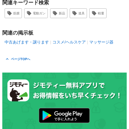
関連キーワード検索
筋膜
電動ガン
新品
道具
軽量
関連の掲示板
中古あげます・譲ります
コスメ/ヘルスケア
マッサージ器
ページTOPへ