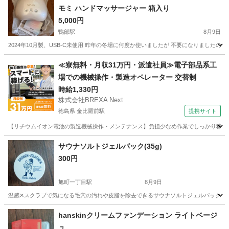
モミ ハンドマッサージャー 箱入り
5,000円
鴨部駅
8月9日
2024年10月製、USB-C未使用 昨年の冬場に何度か使いましたが 不要になりました
高知
高知市
鴨部駅
マッサージ器
≪寮無料・月収31万円・派遣社員≫電子部品系工
場での機械操作・製造オペレーター 交替制
時給1,330円
株式会社BREXA Next
徳島県 金比羅前駅
提携サイト
【リチウムイオン電池の製造機械操作・メンテナンス】負担少なめ作業でしっかり稼げる
徳島
金比羅前駅
その他
サウナソルトジェルパック(35g)
300円
旭町一丁目駅
8月9日
温感✕スクラブで気になる毛穴の汚れや皮脂を除去できるサウナソルトジェルパックのお
高知
高知市
旭町一丁目駅
その他
hanskinクリームファンデーション ライトベージ
ュ