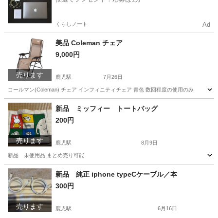
くらしノート
Ad
美品 Coleman チェア
9,000円
売ります
鹿児駅
7月26日
コールマン(Coleman) チェア インフィニティチェア 青色 数回程度の使用のみ
高知
高知市
鹿児駅
椅子
Coleman
新品 ミッフィー トートバッグ
200円
売ります
鹿児駅
8月9日
新品 未使用品 まとめ売り可能
高知
高知市
鹿児駅
バッグ
ミッフィー
新品 純正 iphone typeCケーブル／本
300円
売ります
鹿児駅
6月16日