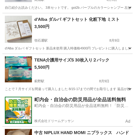
自己紹介お読みください。 3本セットです。 got2b パープルのカラーシャンプー 左
高知
高知市
高知駅
ヘアケア
d'Alba ダルバ ギフトセット 化粧下地 ミスト
3,500円
領石通駅
8月9日
d'Alba ダルバ ギフトセット 新品未使用 購入時価格4900円 プレゼントに購入し
高知
高知市
領石通駅
コスメ/ヘルスケア
TENA介護用サイズS 30枚入り２パック
5,500円
薊野駅
8月9日
ことで７月サイズを間違って購入しました 8/15-17までの間でお取引します 返品が
高知
高知市
薊野駅
その他
インター
町内会・自治会の防災用品が全品送料無料
町内会・自治会の防災用品が全品送料無料！「防災備
蓄用品ドットコム」
株式会社ドリームデッサン
Ad
中古 NIPLUX HAND MOMI ニプラックス ハンド