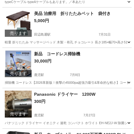
typeCケーブル typeAケーブルもあります。／本あたり
高知
高知市
鹿児駅
携帯アクセサリー
ケーブル
美品 治療用 折りたたみベット 袋付き
5,000円
売ります
田辺島通駅
7月31日
軽量 折りたたみ マッサージベッド 木製・有孔 チョコレート 長さ185×幅70×高さ51
高知
高知市
田辺島通駅
フィットネス、トレーニング
新品 コードレス掃除機
30,000円
折りたたみ
売ります
鹿児駅
7月8日
掃除機 コードレス【2026革新版！衝撃の45000pa超強力吸引&革命的な軽さ】コードレス
高知
高知市
鹿児駅
生活家電
クリーナー
Panasonic ドライヤー 1200W
300円
売ります
鹿児駅
7月27日
パナソニック ドライヤー イオニティ 速乾 コンパクト ホワイト EH-NE2J-W 除菌
高知
高知市
鹿児駅
美容家電
ドライヤー