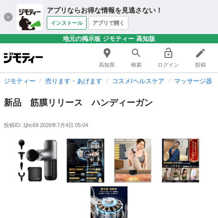
アプリならお得な情報を見逃さない！
インストール
アプリで開く
地元の掲示板 ジモティー 高知版
高知県
検索
ログイン
投稿
ジモティー
売ります・あげます
コスメ/ヘルスケア
マッサージ器
新品 筋膜リリース ハンディーガン
投稿ID: 1jhc69
2026年7月4日 05:04