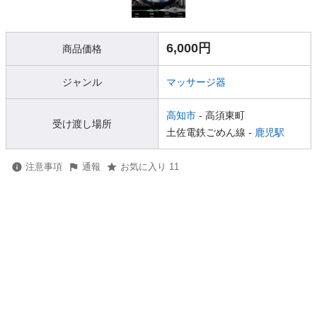
6,000円
商品価格
ジャンル
マッサージ器
高知市
- 高須東町
受け渡し場所
土佐電鉄ごめん線 -
鹿児駅
注意事項
通報
お気に入り 11