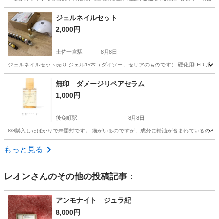
高知
四万十市
具同駅
ヘアケア
育毛剤
ジェルネイルセット
2,000円
土佐一宮駅
8月8日
ジェルネイルセット売り ジェル15本（ダイソー、セリアのものです） 硬化用LED 爪
高知
高知市
土佐一宮駅
ネイル
無印 ダメージリペアセラム
1,000円
後免町駅
8月8日
8/8購入したばかりで未開封です。 猫がいるのですが、成分に精油が含まれているの
高知
南国市
後免町駅
ヘアケア
もっと見る
レオン
さんのその他の投稿記事：
アンモナイト ジュラ紀
8,000円