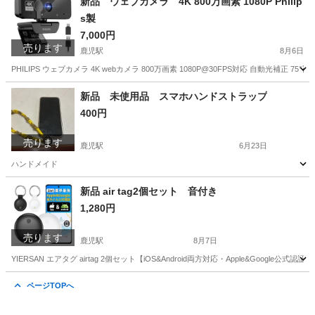
新品 ウェブカメラ 4K 800万画素 1080P Philip
s製
7,000円
売ります
鹿児駅
8月6日
PHILIPS ウェブカメラ 4K webカメラ 800万画素 1080P@30FPS対応 自動光補正 75
高知
高知市
鹿児駅
周辺機器
ウェブカメラ
新品 未使用品 スマホハンドストラップ
400円
売ります
鹿児駅
6月23日
ハンドメイド
高知
高知市
鹿児駅
携帯アクセサリー
ストラップ
新品 air tag2個セット 音付き
1,280円
売ります
鹿児駅
8月7日
YIERSAN エアタグ airtag 2個セット【iOS&Android両方対応・Apple&Google公
高知
高知市
鹿児駅
携帯アクセサリー
ページTOPへ