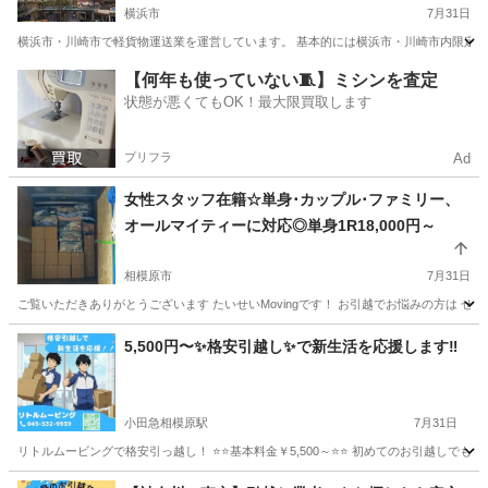
横浜市
7月31日
横浜市・川崎市で軽貨物運送業を運営しています。 基本的には横浜市・川崎市内限定で
神奈川
横浜市
引っ越し
神奈川
川崎市
引っ越し
【何年も使っていない🧵】ミシンを査定
状態が悪くてもOK！最大限買取します
格安
プリフラ
Ad
女性スタッフ在籍☆単身･カップル･ファミリー、
オールマイティーに対応◎単身1R18,000円～
相模原市
7月31日
ご覧いただきありがとうございます たいせいMovingです！ お引越でお悩みの方は ぜ
神奈川
相模原市
引っ越し
東京
町田市
引っ越し
5,500円〜✨格安引越し✨で新生活を応援します‼️
無料
小田急相模原駅
7月31日
リトルムービングで格安引っ越し！ ⭐️⭐️基本料金￥5,500～⭐️⭐️ 初めてのお引越
神奈川
相模原市
小田急相模原駅
引っ越し
無料