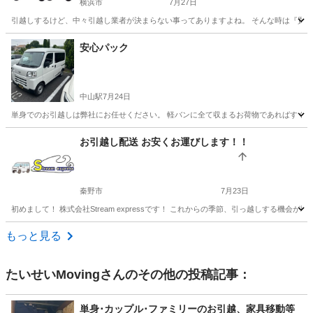
横浜市
7月27日
引越しするけど、中々引越し業者が決まらない事ってありますよね。 そんな時は『買取
神奈川
横浜市
引っ越し
見積
安心パック
中山駅
7月24日
単身でのお引越しは弊社にお任せください。 軽バンに全て収まるお荷物であればすぐにお伺いできます
神奈川
横浜市
中山駅
引っ越し
無料
お引越し配送 お安くお運びします！！
秦野市
7月23日
初めまして！ 株式会社Stream expressです！ これからの季節、引っ越しする機
神奈川
秦野市
引っ越し
手伝い
もっと見る
たいせいMoving
さんのその他の投稿記事：
単身･カップル･ファミリーのお引越、家具移動等