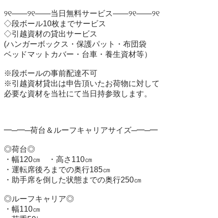
୨୧――୨୧――当日無料サービス――୨୧――୨୧

◇段ボール10枚までサービス

◇引越資材の貸出サービス

(ハンガーボックス・保護パット・布団袋

ベッドマットカバー・台車・養生資材等）

※段ボールの事前配達不可

※引越資材貸出は申告頂いたお荷物に対して

必要な資材を当社にて当日持参致します。

━─━─荷台＆ルーフキャリアサイズ─━─━

◎荷台◎

・幅120㎝　・高さ110㎝

・運転席後ろまでの奥行185㎝

・助手席を倒した状態までの奥行250㎝

◎ルーフキャリア◎

・幅110㎝
