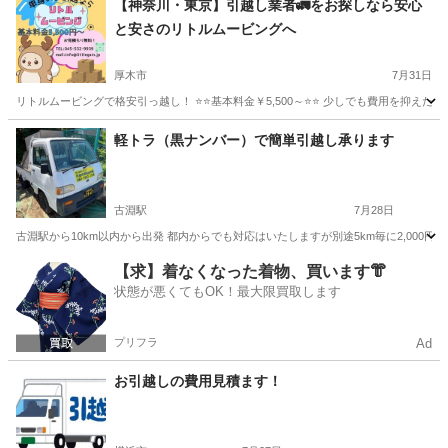
【神奈川・東京】引越し業者🚛をお探しなら安心
と安さのリトルムービングへ
厚木市
7月31日
リトルムービングで格安引っ越し！ ⭐️⭐️基本料金￥5,500～⭐️⭐️ 少しでも費用を
神奈川
厚木市
引っ越し
無料
軽トラ（黒ナンバー）で簡単引越し承ります
古淵駅
7月28日
古淵駅から10km以内から出発 都内からでも対応はいたしますが別途5km毎に2,000円の
神奈川
相模原市
古淵駅
引っ越し
軽トラ
【求】着なくなった着物、買います👘
状態が悪くてもOK！最大限買取します
プリフラ
Ad
お引越しの費用見積ます！