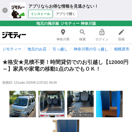
アプリならお得な情報を見逃さない！
インストール
アプリで開く
地元の掲示板 ジモティー 神奈川版
神奈川県
検索
ログイン
投稿
ジモティー
地元のお店
引っ越し
神奈川県の引っ越し
相模原市
★格安★見積不要！時間貸切でのお引越し【12000円
～】家具や家電の移動1点のみでもＯＫ！
投稿ID: 121udw
2025年12月3日 09:00