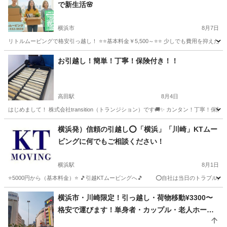
で新生活🌸
横浜市
8月7日
リトルムービングで格安引っ越し！ ⭐️⭐️基本料金￥5,500～⭐️⭐️ 少しでも費用を
神奈川
横浜市
引っ越し
無料
お引越し！簡単！丁寧！保険付き！！
高田駅
8月4日
はじめまして！ 株式会社transition（トランジション）です🚚✨ カンタン！丁寧！保険付
神奈川
横浜市
高田駅
引っ越し
料金
横浜発）信頼の引越し⭕️「横浜」「川崎」KTムー
ビングに何でもご相談ください！
横浜駅
8月1日
⭐️5000円から（基本料金）⭐️ 🎵引越KTムービングへ🎵 ⭕️自社は当日のトラブ
神奈川
横浜市
横浜駅
引っ越し
お客様
横浜市・川崎限定！引っ越し・荷物移動¥3300〜
格安で運びます！単身者・カップル・老人ホーム
移動の実績あり！