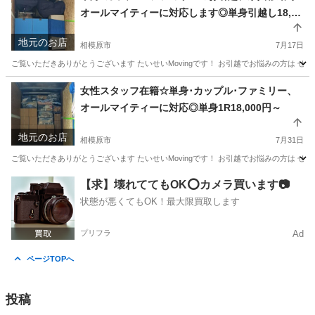
オールマイティーに対応します◎単身引越し18,00
0円～
地元のお店
相模原市
7月17日
ご覧いただきありがとうございます たいせいMovingです！ お引越でお悩みの方は ぜ
神奈川
相模原市
引っ越し
東京
町田市
引っ越し
女性スタッフ在籍☆単身･カップル･ファミリー、
オールマイティーに対応◎単身1R18,000円～
無料
地元のお店
相模原市
7月31日
ご覧いただきありがとうございます たいせいMovingです！ お引越でお悩みの方は ぜ
神奈川
相模原市
引っ越し
東京
町田市
引っ越し
【求】壊れててもOK⭕️カメラ買います📷
状態が悪くてもOK！最大限買取します
無料
プリフラ
Ad
ページTOPへ
投稿