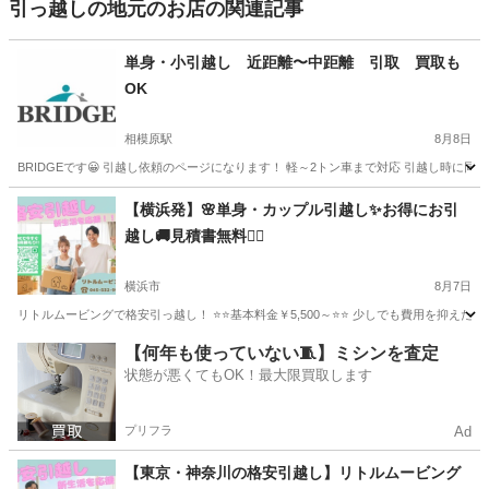
引っ越しの地元のお店の関連記事
単身・小引越し 近距離〜中距離 引取 買取も
OK
相模原駅
8月8日
BRIDGEです😀 引越し依頼のページになります！ 軽～2トン車まで対応 引越し時に同
神奈川
相模原市
相模原駅
引っ越し
建物
【横浜発】🌸単身・カップル引越し✨お得にお引
越し🚚見積書無料🙆‍♀️
横浜市
8月7日
リトルムービングで格安引っ越し！ ⭐️⭐️基本料金￥5,500～⭐️⭐️ 少しでも費用を
神奈川
横浜市
引っ越し
無料
【何年も使っていない🧵】ミシンを査定
状態が悪くてもOK！最大限買取します
プリフラ
Ad
【東京・神奈川の格安引越し】リトルムービング