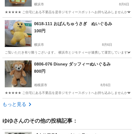
横浜市
8月6日
★★★★★ ご自宅にある不要品を是非ジモティースポットへお持ち込みしませんか？ 家
神奈川
横浜市
おもちゃ
BABY
0618-111 おぱんちゅうさぎ ぬいぐるみ
100円
横浜市
8月6日
ご覧いただき有り難うございます。 横浜市とジモティーが連携して運営しています。 粗
神奈川
横浜市
おもちゃ
リユース
0806-076 Disney ダッフィーぬいぐるみ
800円
相模原市
8月6日
★★★★★ ご自宅にある不要品を是非ジモティースポットへお持ち込みしませんか？ 家
神奈川
相模原市
おもちゃ
ダッフィー
もっと見る
ゆゆ
さんのその他の投稿記事：