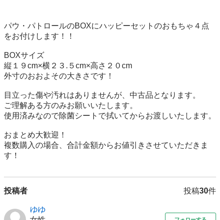
パウ・パトロールのBOXにハッピーセットのおもちゃ４点
をお付けします！！

BOXサイズ

縦１９cm×横２３.５cm×高さ２０cm

外寸のおおよその大きさです！

目立った傷や汚れはありませんが、中古品となります。

ご理解ある方のみお願いいたします。

使用済みなので除菌シートで拭いてからお渡しいたします。

おまとめ大歓迎！

複数購入の場合、合計金額からお値引きさせていただきま
す！
投稿者
投稿
30
件
ゆゆ
女性
フォローする