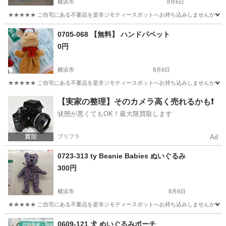
横浜市
8月6日
★★★★★ ご自宅にある不要品を是非ジモティースポットへお持ち込みしませんか？ 家
神奈川
横浜市
おもちゃ
現地
0705-068 【無料】 ハンドパペット
0円
横浜市
8月6日
★★★★★ ご自宅にある不要品を是非ジモティースポットへお持ち込みしませんか？ 家
神奈川
横浜市
おもちゃ
現地
【実家の整理】そのカメラ高く売れるかも❗️
状態が悪くてもOK！最大限買取します
プリフラ
Ad
0723-313 ty Beanie Babies ぬいぐるみ
300円
横浜市
8月6日
★★★★★ ご自宅にある不要品を是非ジモティースポットへお持ち込みしませんか？ 家
神奈川
横浜市
おもちゃ
現地
0609-121 犬 ぬいぐるみポーチ