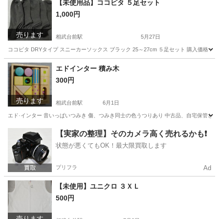
【未使用品】ココピタ ５足セット
1,000円
売ります
相武台前駅
5月27日
ココピタ DRYタイプ スニーカーソックス ブラック 25～27cm ５足セット 購入価
神奈川
座間市
相武台前駅
小物
エドインター 積み木
300円
売ります
相武台前駅
6月1日
エド·インター 音いっぱいつみき 傷、つみき同士の色うつりあり 中古品、自宅保管と
神奈川
座間市
相武台前駅
パズル
インター
【実家の整理】そのカメラ高く売れるかも❗️
状態が悪くてもOK！最大限買取します
プリフラ
Ad
【未使用】ユニクロ ３ＸＬ
500円
売ります