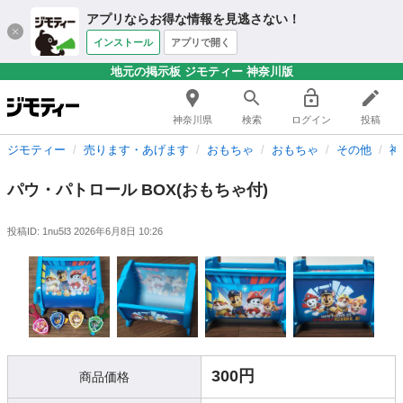
アプリならお得な情報を見逃さない！
インストール
アプリで開く
地元の掲示板 ジモティー 神奈川版
神奈川県
検索
ログイン
投稿
ジモティー
売ります・あげます
おもちゃ
おもちゃ
その他
神
パウ・パトロール BOX(おもちゃ付)
投稿ID: 1nu5l3
2026年6月8日 10:26
300円
商品価格