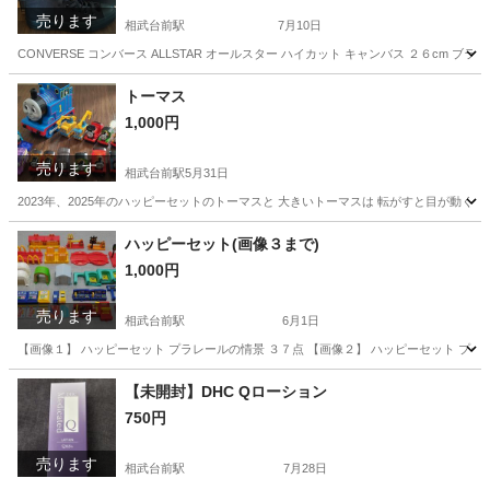
売ります
相武台前駅
7月10日
CONVERSE コンバース ALLSTAR オールスター ハイカット キャンバス ２６cm
神奈川
座間市
相武台前駅
靴
コンバース
トーマス
1,000円
売ります
相武台前駅
5月31日
2023年、2025年のハッピーセットのトーマスと 大きいトーマスは 転がすと目が動く
神奈川
座間市
相武台前駅
おもちゃ
ハッピーセット(画像３まで)
1,000円
売ります
相武台前駅
6月1日
【画像１】 ハッピーセット プラレールの情景 ３７点 【画像２】 ハッピーセット プラレ
神奈川
座間市
相武台前駅
おもちゃ
【未開封】DHC Qローション
750円
売ります
相武台前駅
7月28日