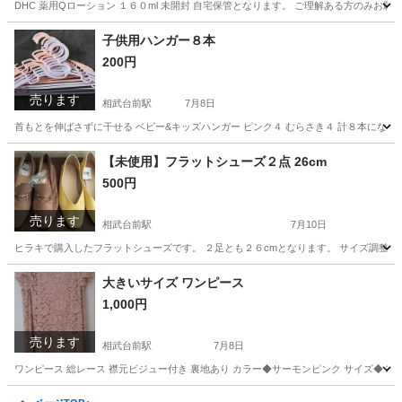
DHC 薬用Qローション １６０ml 未開封 自宅保管となります。 ご理解ある方のみお願
神奈川
座間市
相武台前駅
フェイスケア
DHC
子供用ハンガー８本
200円
売ります
相武台前駅
7月8日
首もとを伸ばさずに干せる ベビー&キッズハンガー ピンク４ むらさき４ 計８本になり
神奈川
座間市
相武台前駅
洗濯用品
キッズハンガー
【未使用】フラットシューズ２点 26cm
500円
売ります
相武台前駅
7月10日
ヒラキで購入したフラットシューズです。 ２足とも２６cmとなります。 サイズ調整用
神奈川
座間市
相武台前駅
靴
ヒラキ
大きいサイズ ワンピース
1,000円
売ります
相武台前駅
7月8日
ワンピース 総レース 襟元ビジュー付き 裏地あり カラー◆サーモンピンク サイズ◆３Ｌ
神奈川
座間市
相武台前駅
ワンピース
サーモンピンク