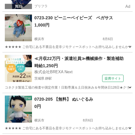
プリフラ
Ad
0723-230 ビーニーベイビーズ ペガサス
1,000円
横浜市
8月6日
★★★★★ ご自宅にある不要品を是非ジモティースポットへお持ち込みしませんか？ 家
神奈川
横浜市
おもちゃ
ビーニーベイビーズ
≪月収22万円・派遣社員≫機械操作・製造補助
時給1,250円
株式会社BREXA Next
茨城県 静駅
提携サイト
コネクタ製造工場の検査や測定作業！日勤専属＆土日祝休み＆年間休日128日★クリーン
茨城
常陸大宮市
静駅
その他
0720-205 【無料】 ぬいぐるみ
0円
横浜市
8月6日
★★★★★ ご自宅にある不要品を是非ジモティースポットへお持ち込みしませんか？ 家