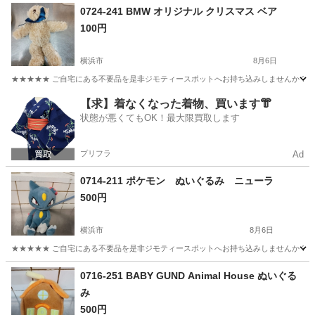
神奈川
横浜市
おもちゃ
現地
0724-241 BMW オリジナル クリスマス ベア
100円
横浜市
8月6日
★★★★★ ご自宅にある不要品を是非ジモティースポットへお持ち込みしませんか？ 家
神奈川
横浜市
おもちゃ
現地
【求】着なくなった着物、買います👘
状態が悪くてもOK！最大限買取します
プリフラ
Ad
0714-211 ポケモン ぬいぐるみ ニューラ
500円
横浜市
8月6日
★★★★★ ご自宅にある不要品を是非ジモティースポットへお持ち込みしませんか？ 家
神奈川
横浜市
おもちゃ
ポケモン
0716-251 BABY GUND Animal House ぬいぐる
み
500円