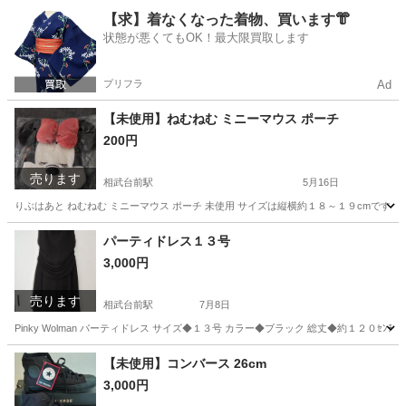
神奈川
座間市
相武台前駅
ブラウス
セレモニー
【求】着なくなった着物、買います👘
状態が悪くてもOK！最大限買取します
プリフラ
Ad
【未使用】ねむねむ ミニーマウス ポーチ
200円
売ります
相武台前駅
5月16日
りぶはあと ねむねむ ミニーマウス ポーチ 未使用 サイズは縦横約１８～１９cmです 
神奈川
座間市
相武台前駅
バッグ
ありません
パーティドレス１３号
3,000円
売ります
相武台前駅
7月8日
Pinky Wolman パーティドレス サイズ◆１３号 カラー◆ブラック 総丈◆約１２０
神奈川
座間市
相武台前駅
ドレス
出して
【未使用】コンバース 26cm
3,000円