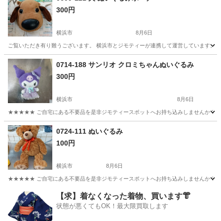
300円
横浜市
8月6日
ご覧いただき有り難うございます。 横浜市とジモティーが連携して運営しています。 粗
神奈川
横浜市
おもちゃ
リユース
0714-188 サンリオ クロミちゃんぬいぐるみ
300円
横浜市
8月6日
★★★★★ ご自宅にある不要品を是非ジモティースポットへお持ち込みしませんか？ 家
神奈川
横浜市
おもちゃ
クロミ
0724-111 ぬいぐるみ
100円
横浜市
8月6日
★★★★★ ご自宅にある不要品を是非ジモティースポットへお持ち込みしませんか？ 家
神奈川
横浜市
おもちゃ
現地
【求】着なくなった着物、買います👘
状態が悪くてもOK！最大限買取します