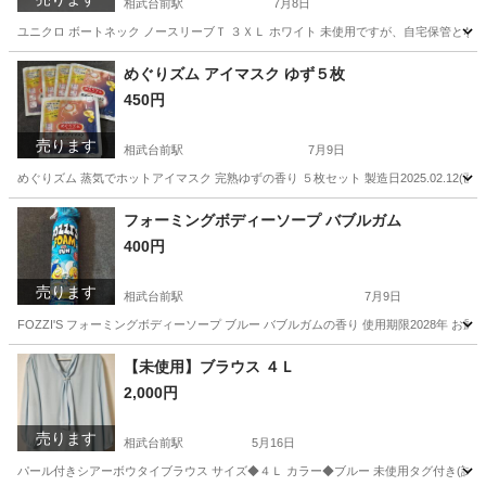
相武台前駅
7月8日
ユニクロ ボートネック ノースリーブＴ ３ＸＬ ホワイト 未使用ですが、自宅保管とな
神奈川
座間市
相武台前駅
Tシャツ
ユニクロ
めぐりズム アイマスク ゆず５枚
450円
売ります
相武台前駅
7月9日
めぐりズム 蒸気でホットアイマスク 完熟ゆずの香り ５枚セット 製造日2025.02.1
神奈川
座間市
相武台前駅
その他
ゆず
フォーミングボディーソープ バブルガム
400円
売ります
相武台前駅
7月9日
FOZZI'S フォーミングボディーソープ ブルー バブルガムの香り 使用期限2028年 
神奈川
座間市
相武台前駅
その他
スプレー
【未使用】ブラウス ４Ｌ
2,000円
売ります
相武台前駅
5月16日
パール付きシアーボウタイブラウス サイズ◆４Ｌ カラー◆ブルー 未使用タグ付き(試着のみ