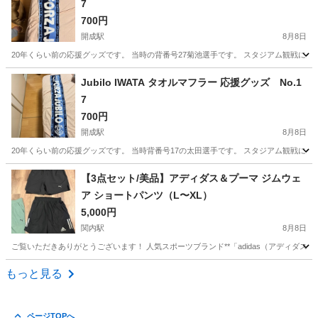
7
700円
開成駅
8月8日
20年くらい前の応援グッズです。 当時の背番号27菊池選手です。 スタジアム観戦に欠かせない、Ju
神奈川
足柄上郡
開成駅
サッカー
タオル
Jubilo IWATA タオルマフラー 応援グッズ No.1
7
700円
開成駅
8月8日
20年くらい前の応援グッズです。 当時背番号17の太田選手です。 スタジアム観戦に欠かせない、Ju
神奈川
足柄上郡
開成駅
サッカー
【3点セット/美品】アディダス＆プーマ ジムウェ
ア ショートパンツ（L〜XL）
5,000円
関内駅
8月8日
ご覧いただきありがとうございます！ 人気スポーツブランド**「adidas（アディダス
神奈川
横浜市
関内駅
野球
もっと見る
ページTOPへ