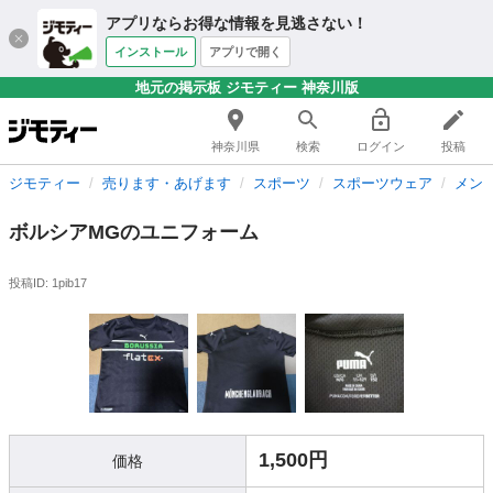
アプリならお得な情報を見逃さない！
インストール
アプリで開く
地元の掲示板 ジモティー 神奈川版
神奈川県
検索
ログイン
投稿
ジモティー
売ります・あげます
スポーツ
スポーツウェア
メン
ボルシアMGのユニフォーム
投稿ID: 1pib17
1,500円
価格