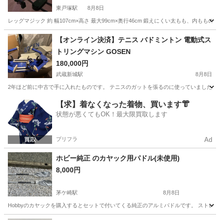
東戸塚駅
8月8日
レッグマジック 約 幅107cm×高さ 最大99cm×奥行46cm 鍛えにくい太もも、内
神奈川
横浜市
東戸塚駅
フィットネス、トレーニング
【オンライン決済】テニス バドミントン 電動式ス
トリングマシン GOSEN
レッグマジック
180,000円
武蔵新城駅
8月8日
2年ほど前に中古で手に入れたものです。 テニスのガットを張るのに使っていました。 
神奈川
川崎市
武蔵新城駅
テニス
【求】着なくなった着物、買います👘
状態が悪くてもOK！最大限買取します
プリフラ
Ad
ホビー純正 のカヤック用パドル(未使用)
8,000円
茅ケ崎駅
8月8日
Hobbyのカヤックを購入するとセットで付いてくる純正のアルミパドルです。 ストレート2