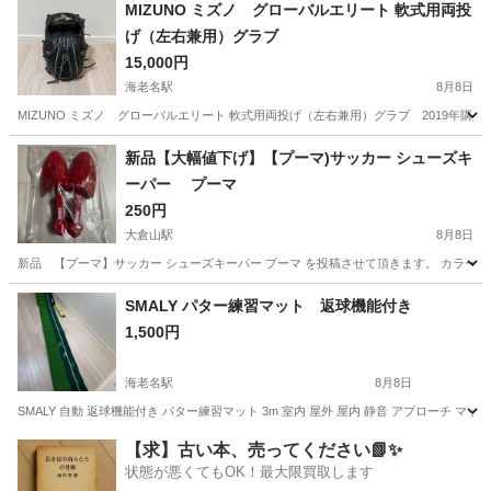
神奈川
茅ヶ崎市
茅ケ崎駅
マリンスポーツ
MIZUNO ミズノ グローバルエリート 軟式用両投
げ（左右兼用）グラブ
15,000円
海老名駅
8月8日
MIZUNO ミズノ グローバルエリート 軟式用両投げ（左右兼用）グラブ 2019年
神奈川
海老名市
海老名駅
野球
新品【大幅値下げ】【プーマ)サッカー シューズキ
ーパー プーマ
250円
大倉山駅
8月8日
新品 【プーマ】サッカー シューズキーパー プーマ を投稿させて頂きます。 カラー
神奈川
横浜市
大倉山駅
サッカー
プーマ
SMALY パター練習マット 返球機能付き
1,500円
海老名駅
8月8日
SMALY 自動 返球機能付き パター練習マット 3m 室内 屋外 屋内 静音 アプローチ 
神奈川
海老名市
海老名駅
ゴルフ
マット
【求】古い本、売ってください📗✨
状態が悪くてもOK！最大限買取します