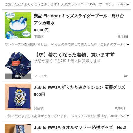
ご覧いただきありがとうございます！ 人気ブランド**「PUMA（プーマ）」「adidas（
神奈川
横浜市
関内駅
スポーツウェア
トレーニングウェア
美品 Fieldoor キッズスライダープール 滑り台
アシカ噴水
4,000円
下溝駅
8月8日
ワンシーズン数回使いました。 やっとの事で探して購入した滑り台付きのプール！ とて
神奈川
愛甲郡
下溝駅
マリンスポーツ
【求】着なくなった着物、買います👘
状態が悪くてもOK！最大限買取します
プリフラ
Ad
Jubilo IWATA 折りたたみクッション 応援グッズ
800円
開成駅
8月8日
ご覧いただきましてありがとうございます。 スタジアム観戦に最適な、Jubilo IWATAの
神奈川
足柄上郡
開成駅
サッカー
グッズ
Jubilo IWATA タオルマフラー 応援グッズ No.2