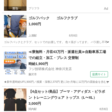
プリフラ
Ad
ゴルフバック ゴルフクラブ
1,000円
上溝駅
8月8日
ゴルフバックとクラブ、セットでのお渡しです。 色々混ざってます。 バラ渡し不可
神奈川
相模原市
上溝駅
ゴルフ
≪寮無料・月収43万円・派遣社員≫自動車系工場
での組立・加工・プレス 交替制
時給1,900円
フジ技研株式会社 神奈川支店
藤沢市
提携サイト
★新年度時給UP1,900円／残業・深夜2,375円 更に3か月毎に12万円の奨励金を含む
神奈川
藤沢市
その他
【4点セット/美品】プーマ・アディダス・ビラボ
ン トレーニングウェア トップス（L〜XL）
3,000円
関内駅
8月8日