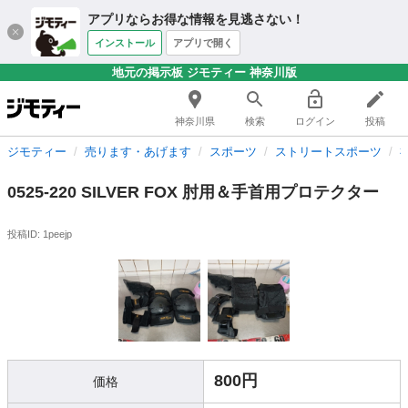
アプリならお得な情報を見逃さない！
インストール
アプリで開く
地元の掲示板 ジモティー 神奈川版
神奈川県
検索
ログイン
投稿
ジモティー
売ります・あげます
スポーツ
ストリートスポーツ
0525-220 SILVER FOX 肘用＆手首用プロテクター
投稿ID: 1peejp
800円
価格