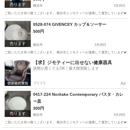
売ります
横浜市
5月25日
ご覧いただき有り難うございます。 横浜市とジモティーが連携して運営しています。 粗
神奈川
横浜市
生活雑貨
リユース
0528-074 GIVENCEY カップ＆ソーサー
500円
売ります
横浜市
5月28日
ご覧いただき有り難うございます。 横浜市とジモティーが連携して運営しています。 粗
神奈川
横浜市
食器
リユース
【求】ジモティーに出せない健康器具
状態が悪くてもOK！最大限買取します
プリフラ
Ad
0417-224 Noritake Contemporary パスタ・カレ
ー皿
300円
売ります
横浜市
5月29日
ご覧いただき有り難うございます。 横浜市とジモティーが連携して運営しています。 粗