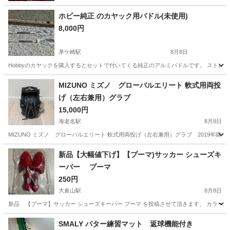
ホビー純正 のカヤック用パドル(未使用)
8,000円
茅ケ崎駅
8月8日
Hobbyのカヤックを購入するとセットで付いてくる純正のアルミパドルです。 ストレート2
神奈川
茅ヶ崎市
茅ケ崎駅
マリンスポーツ
MIZUNO ミズノ グローバルエリート 軟式用両投
げ（左右兼用）グラブ
15,000円
海老名駅
8月8日
MIZUNO ミズノ グローバルエリート 軟式用両投げ（左右兼用）グラブ 2019年
神奈川
海老名市
海老名駅
野球
新品【大幅値下げ】【プーマ)サッカー シューズキ
ーパー プーマ
250円
大倉山駅
8月8日
新品 【プーマ】サッカー シューズキーパー プーマ を投稿させて頂きます。 カラー
神奈川
横浜市
大倉山駅
サッカー
プーマ
SMALY パター練習マット 返球機能付き