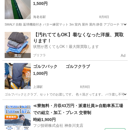
1,500円
海老名駅
8月8日
SMALY 自動 返球機能付き パター練習マット 3m 室内 屋外 屋内 静音 アプローチ 
神奈川
海老名市
海老名駅
ゴルフ
マット
【汚れててもOK】着なくなった洋服、買取
ります！
状態が悪くてもOK！最大限買取します
プリフラ
Ad
ゴルフバック ゴルフクラブ
1,000円
上溝駅
8月8日
ゴルフバックとクラブ、セットでのお渡しです。 色々混ざってます。 バラ渡し不可
神奈川
相模原市
上溝駅
ゴルフ
≪寮無料・月収43万円・派遣社員≫自動車系工場
での組立・加工・プレス 交替制
時給1,900円
フジ技研株式会社 神奈川支店