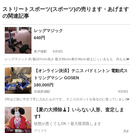
ストリートスポーツ(スポーツ)の売ります・あげます
の関連記事
レッグマジック
640円
東戸塚駅
8月8日
レッグマジック 約 幅107cm×高さ 最大99cm×奥行46cm 鍛えにくい太もも、内
神奈川
横浜市
東戸塚駅
フィットネス、トレーニング
【オンライン決済】テニス バドミントン 電動式ス
トリングマシン GOSEN
レッグマジック
180,000円
武蔵新城駅
8月8日
2年ほど前に中古で手に入れたものです。 テニスのガットを張るのに使っていました。 
神奈川
川崎市
武蔵新城駅
テニス
【夏の大掃除🧹】いらない人形、査定しま
す❗️
状態が悪くてもOK！最大限買取します
プリフラ
Ad