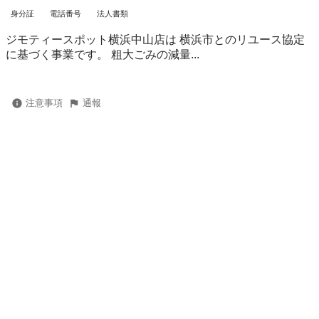
身分証
電話番号
法人書類
ジモティースポット横浜中山店は 横浜市とのリユース協定
に基づく事業です。 粗⼤ごみの減量...
注意事項
通報