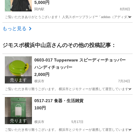
5,000円
関内駅
8月8日
ご覧いただきありがとうございます！ 人気スポーツブランド**「adidas（アディダス
神奈川
横浜市
関内駅
野球
もっと見る
ジモスポ横浜中山店
さんのその他の投稿記事：
0603-017 Tupperware スピーディーチョッパー
ハンディチョッパー
2,000円
売ります
横浜市
7月24日
ご覧いただき有り難うございます。 横浜市とジモティーが連携して運営しています。 粗
神奈川
横浜市
調理器具
リユース
0517-217 食器・生活雑貨
100円
売ります
横浜市
5月17日
ご覧いただき有り難うございます。 横浜市とジモティーが連携して運営しています。 粗