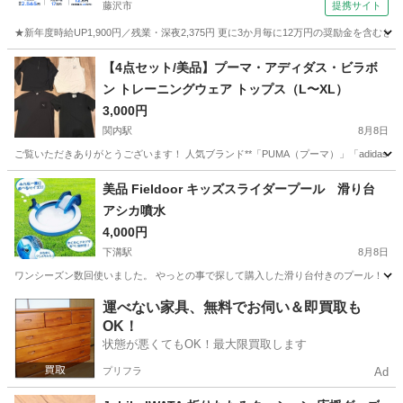
藤沢市
提携サイト
★新年度時給UP1,900円／残業・深夜2,375円 更に3か月毎に12万円の奨励金を含む
神奈川
藤沢市
その他
【4点セット/美品】プーマ・アディダス・ビラボ
ン トレーニングウェア トップス（L〜XL）
3,000円
関内駅
8月8日
ご覧いただきありがとうございます！ 人気ブランド**「PUMA（プーマ）」「adidas（
神奈川
横浜市
関内駅
スポーツウェア
トレーニングウェア
美品 Fieldoor キッズスライダープール 滑り台
アシカ噴水
4,000円
下溝駅
8月8日
ワンシーズン数回使いました。 やっとの事で探して購入した滑り台付きのプール！ とて
神奈川
愛甲郡
下溝駅
マリンスポーツ
運べない家具、無料でお伺い＆即買取も
OK！
状態が悪くてもOK！最大限買取します
プリフラ
Ad