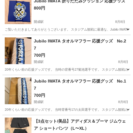
Jubilo IWATA 折りたたみクッション 応援グッズ
800円
開成駅
8月8日
ご覧いただきましてありがとうございます。 スタジアム観戦に最適な、Jubilo IWATAの
神奈川
足柄上郡
開成駅
サッカー
グッズ
Jubilo IWATA タオルマフラー 応援グッズ No.2
7
700円
開成駅
8月8日
20年くらい前の応援グッズです。 当時の背番号27菊池選手です。 スタジアム観戦に欠かせない、Ju
神奈川
足柄上郡
開成駅
サッカー
タオル
Jubilo IWATA タオルマフラー 応援グッズ No.1
7
700円
開成駅
8月8日
20年くらい前の応援グッズです。 当時背番号17の太田選手です。 スタジアム観戦に欠かせない、Ju
神奈川
足柄上郡
開成駅
サッカー
【3点セット/美品】アディダス＆プーマ ジムウェ
ア ショートパンツ（L〜XL）