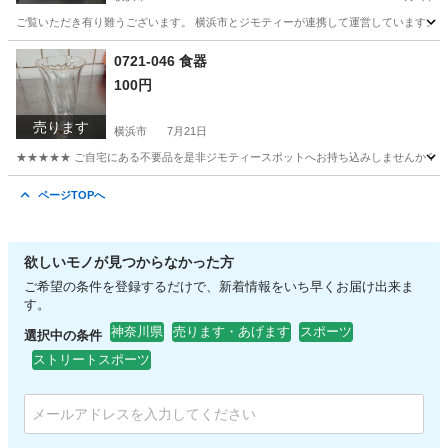
ご覧いただき有り難うございます。 横浜市とジモティーが連携して運営しています。 粗
神奈川
横浜市
子供用品
ラフアンドロード
0721-046 食器
100円
売ります
横浜市
7月21日
★★★★★ ご自宅にある不要品を是非ジモティースポットへお持ち込みしませんか？ 家
神奈川
横浜市
食器
現地
ページTOPへ
欲しいモノが見つからなかった方
ご希望の条件を登録するだけで、新着情報をいち早くお届け出来ま
す。
神奈川県
売ります・あげます
スポーツ
選択中の条件
ストリートスポーツ