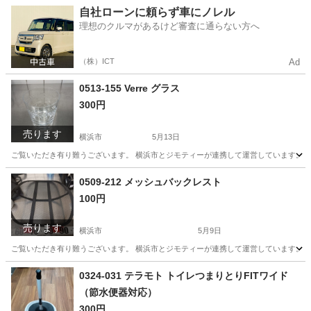
神奈川
横浜市
生活雑貨
リユース
自社ローンに頼らず車にノレル
理想のクルマがあるけど審査に通らない方へ
（株）ICT
Ad
0513-155 Verre グラス
300円
売ります
横浜市
5月13日
ご覧いただき有り難うございます。 横浜市とジモティーが連携して運営しています。 粗
神奈川
横浜市
生活雑貨
リユース
0509-212 メッシュバックレスト
100円
売ります
横浜市
5月9日
ご覧いただき有り難うございます。 横浜市とジモティーが連携して運営しています。 粗
神奈川
横浜市
生活雑貨
リユース
0324-031 テラモト トイレつまりとりFITワイド
（節水便器対応）
300円