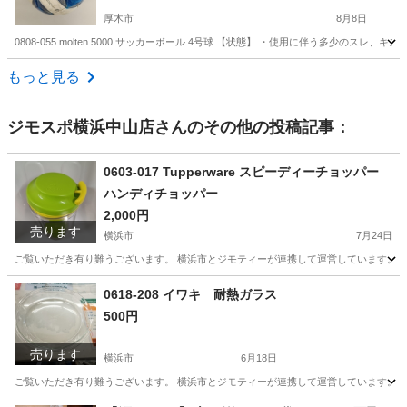
厚木市
8月8日
0808-055 molten 5000 サッカーボール 4号球 【状態】 ・使用に伴う多少
神奈川
厚木市
サッカー
サッカーボール
もっと見る
ジモスポ横浜中山店
さんのその他の投稿記事：
0603-017 Tupperware スピーディーチョッパー
ハンディチョッパー
2,000円
売ります
横浜市
7月24日
ご覧いただき有り難うございます。 横浜市とジモティーが連携して運営しています。 粗
神奈川
横浜市
調理器具
リユース
0618-208 イワキ 耐熱ガラス
500円
売ります
横浜市
6月18日
ご覧いただき有り難うございます。 横浜市とジモティーが連携して運営しています。 粗