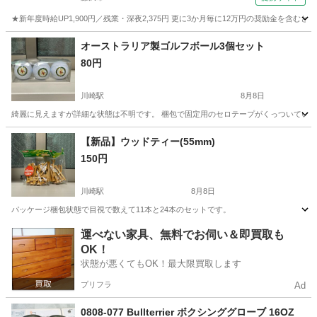
★新年度時給UP1,900円／残業・深夜2,375円 更に3か月毎に12万円の奨励金を含む
神奈川
藤沢市
その他
オーストラリア製ゴルフボール3個セット
80円
川崎駅
8月8日
綺麗に見えますが詳細な状態は不明です。 梱包で固定用のセロテープがくっついてい
神奈川
川崎市
川崎駅
ゴルフ
ボール
【新品】ウッドティー(55mm)
150円
川崎駅
8月8日
パッケージ梱包状態で目視で数えて11本と24本のセットです。
神奈川
川崎市
川崎駅
ゴルフ
ティー
運べない家具、無料でお伺い＆即買取も
OK！
状態が悪くてもOK！最大限買取します
プリフラ
Ad
0808-077 Bullterrier ボクシンググローブ 16OZ