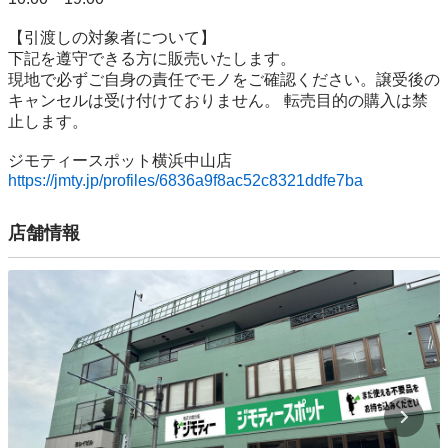
【引渡しの対象者について】

下記を遵守できる⽅に販売いたします。

現地で必ずご⾃⾝の責任でモノをご確認ください。譲受後の
キャンセルは受け付けておりません。 転売⽬的の購⼊は禁
⽌します。

https://jmty.jp/profiles/6836a9f8ac52c8321ddfe7ba
店舗情報