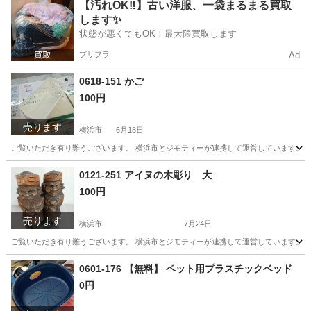
神奈川
横浜市
食器
リユース
【汚れOK‼️】古い洋服、一袋まるまる買取
します✨
状態が悪くてもOK！最大限買取します
プリフラ
Ad
0618-151 かご
100円
売ります
横浜市
6月18日
ご覧いただき有り難うございます。 横浜市とジモティーが連携して運営しています。 粗
神奈川
横浜市
収納家具
リユース
0121-251 アイヌの木彫り 大
100円
売ります
横浜市
7月24日
ご覧いただき有り難うございます。 横浜市とジモティーが連携して運営しています。 粗
神奈川
横浜市
スポーツ
リユース
0601-176 【無料】 ペット用プラスチックベッド
0円