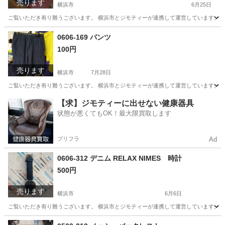
売ります
横浜市
6月25日
ご覧いただき有り難うございます。 横浜市とジモティーが連携して運営しています。 粗
神奈川
横浜市
その他
リユース
0606-169 パンツ
100円
売ります
横浜市
7月28日
ご覧いただき有り難うございます。 横浜市とジモティーが連携して運営しています。 粗
神奈川
横浜市
パンツ
リユース
【求】ジモティーに出せない健康器具
状態が悪くてもOK！最大限買取します
プリフラ
Ad
0606-312 デニム RELAX NIMES 時計
500円
売ります
横浜市
6月6日
ご覧いただき有り難うございます。 横浜市とジモティーが連携して運営しています。 粗
神奈川
横浜市
アクセサリー
リユース