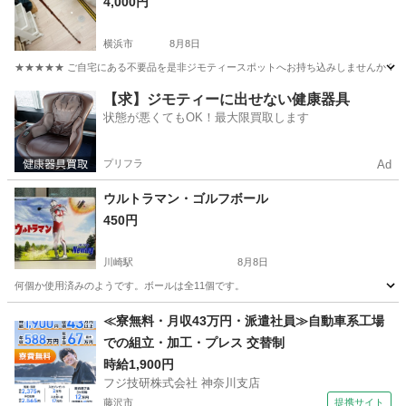
4,000円
横浜市
8月8日
★★★★★ ご自宅にある不要品を是非ジモティースポットへお持ち込みしませんか？ 家
神奈川
横浜市
その他
釣り竿
【求】ジモティーに出せない健康器具
状態が悪くてもOK！最大限買取します
プリフラ
Ad
ウルトラマン・ゴルフボール
450円
川崎駅
8月8日
何個か使用済みのようです。ボールは全11個です。
神奈川
川崎市
川崎駅
ゴルフ
ボール
≪寮無料・月収43万円・派遣社員≫自動車系工場
での組立・加工・プレス 交替制
時給1,900円
フジ技研株式会社 神奈川支店
藤沢市
提携サイト