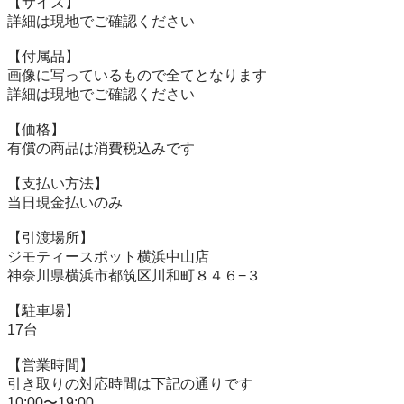
【サイズ】

詳細は現地でご確認ください

【付属品】

画像に写っているもので全てとなります

詳細は現地でご確認ください

【価格】

有償の商品は消費税込みです

【⽀払い⽅法】

当⽇現⾦払いのみ

【引渡場所】

ジモティースポット横浜中山店

神奈川県横浜市都筑区川和町８４６−３

【駐⾞場】

17台

【営業時間】

引き取りの対応時間は下記の通りです

10:00〜19:00
