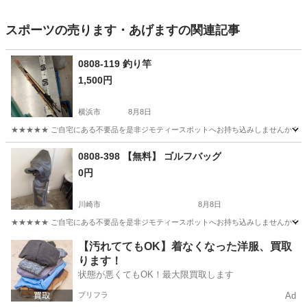
スポーツの売ります・あげますの関連記事
0808-119 釣り竿
1,500円
横浜市
8月8日
★★★★★ ご自宅にある不要品を是非ジモティースポットへお持ち込みしませんか？ 家
神奈川
横浜市
その他
釣り竿
0808-398 【無料】 ゴルフバッグ
0円
川崎市
8月8日
★★★★★ ご自宅にある不要品を是非ジモティースポットへお持ち込みしませんか？ 家
神奈川
川崎市
ゴルフ
現地
【汚れててもOK】着なくなった洋服、買取
ります！
状態が悪くてもOK！最大限買取します
プリフラ
Ad