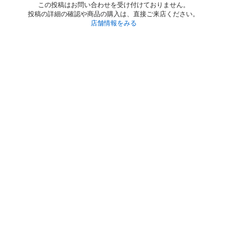
この投稿はお問い合わせを受け付けておりません。
投稿の詳細の確認や商品の購入は、直接ご来店ください。
店舗情報をみる
初めての方へ
利用規約
プライバシーポリシー
プライバシー・ステートメント
健全化に資する運用方針
お問い合わせ
運営会社
サイトマップ
ご利用ガイド
フリーワードで探す
PC版で表示
都道府県選択
特定商取引法の表示
利用者情報の外部送信について
© 2011-
2026
Jmty, Inc.