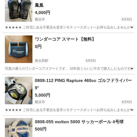
鳳凰
4,000円
横浜市
8月8日
★★★★★ ご自宅にある不要品を是非ジモティースポットへお持ち込みしませんか？ 家
神奈川
横浜市
武道、格闘技
ワンダーコア スマート【無料】
0円
南太田駅
8月8日
写真の通りのワンダーコアスマートです。 10年前くらいに中古で購入したものですが
神奈川
横浜市
南太田駅
フィットネス、トレーニング
0808-112 PING Rapture 460cc ゴルフドライバー
9°
5,000円
横浜市
8月8日
★★★★★ ご自宅にある不要品を是非ジモティースポットへお持ち込みしませんか？ 家
神奈川
横浜市
ゴルフ
現地
0808-055 molten 5000 サッカーボール 4号球
500円