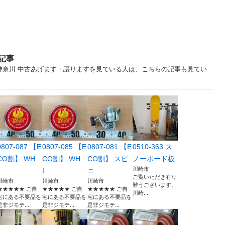
記事
... 神奈川 中古あげます・譲りますを見ている人は、こちらの記事も見てい
0807-087 【E
0807-085 【E
0807-081 【E
0510-363 ス
CO割】 WH
CO割】 WH
CO割】 スピ
ノーボード板
川崎市
...
I...
ニ...
ご覧いただき有り
川崎市
川崎市
川崎市
難うございます。
★★★★★ ご自
★★★★★ ご自
★★★★★ ご自
川崎...
宅にある不要品を
宅にある不要品を
宅にある不要品を
是非ジモテ...
是非ジモテ...
是非ジモテ...