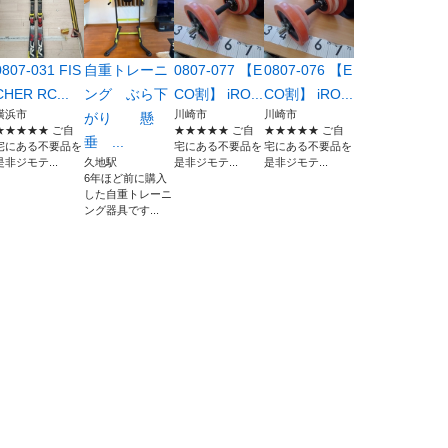
0807-031 FIS
自重トレーニ
0807-077 【E
0807-076 【E
CHER RC...
ング ぶら下
CO割】 iRO...
CO割】 iRO...
横浜市
川崎市
川崎市
がり 懸
★★★★★ ご自
★★★★★ ご自
★★★★★ ご自
垂 ...
宅にある不要品を
宅にある不要品を
宅にある不要品を
是非ジモテ...
久地駅
是非ジモテ...
是非ジモテ...
6年ほど前に購入
した自重トレーニ
ング器具です...