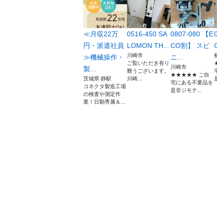
≪月収22万
0516-450 SA
0807-080 【E
円・派遣社員
LOMON TH...
CO割】 スピ
川崎市
≫機械操作・
ニ...
ご覧いただき有り
川崎市
製...
難うございます。
★★★★★ ご自
茨城県 静駅
川崎...
宅にある不要品を
コネクタ製造工場
是非ジモテ...
の検査や測定作
業！日勤専属＆...