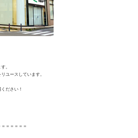
。

ユースしています。

ださい！



＝＝＝＝＝
