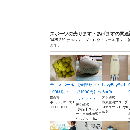
スポーツの売ります・あげますの関連
0425-229 テルツォ ダイレクトレール用フ
ます。
テニスボール
【全部セット
LazyBoySkill
100球以上
で1000円】ヘ
Surfb...
鎌倉市
茅ケ崎駅
ルメット・...
I
ボールはすべて B
市東重明プロ プ
茅ケ崎駅
abolat Team ...
ロデュース LazyB
【格安】スケボ
oyS...
ー・自転車練習用
ヘルメット＆...