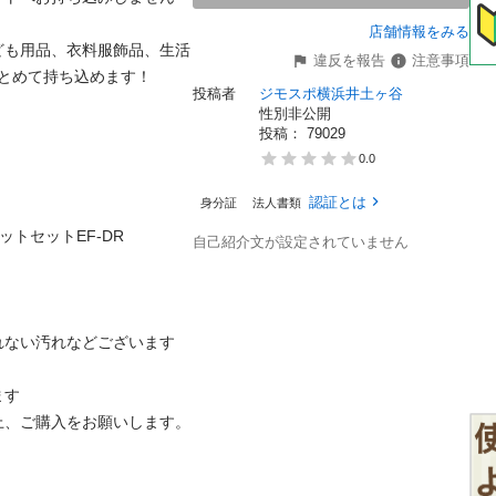
店舗情報をみる
ども用品、衣料服飾品、生活
違反を報告
注意事項
とめて持ち込めます！

投稿者
ジモスポ横浜井土ヶ谷
性別非公開
投稿： 
79029
0.0
認証とは
身分証
法人書類
ットセットEF-DR

自己紹介文が設定されていません
ない汚れなどございます

す

、ご購入をお願いします。
