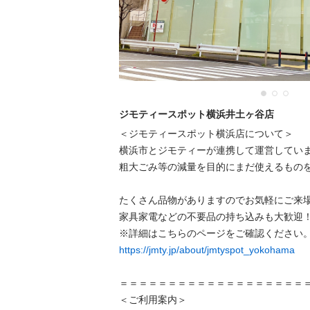
ジモティースポット横浜井土ヶ谷店
＜ジモティースポット横浜店について＞

横浜市とジモティーが連携して運営しています
粗⼤ごみ等の減量を⽬的にまだ使えるものをリ
たくさん品物がありますのでお気軽にご来場く
家具家電などの不要品の持ち込みも大歓迎！
https://jmty.jp/about/jmtyspot_yokohama
＝＝＝＝＝＝＝＝＝＝＝＝＝＝＝＝＝＝＝＝＝
＜ご利用案内＞
