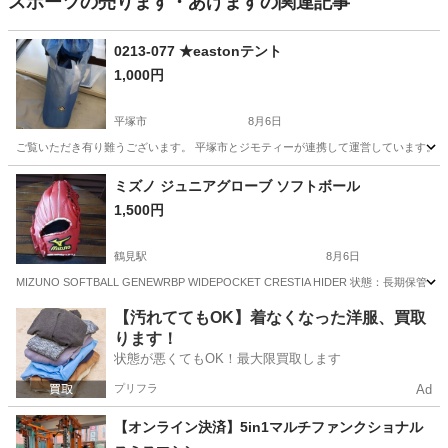
スポーツの売ります・あげますの関連記事
0213-077 ★eastonテント
1,000円
平塚市
8月6日
ご覧いただき有り難うございます。 平塚市とジモティーが連携して運営しています。 粗
神奈川
平塚市
スポーツ
リユース
ミズノ ジュニアグローブ ソフトボール
1,500円
鶴見駅
8月6日
MIZUNO SOFTBALL GENEWRBP WIDEPOCKET CRESTIA HIDER 状態
神奈川
横浜市
鶴見駅
ソフトボール
【汚れててもOK】着なくなった洋服、買取
ります！
状態が悪くてもOK！最大限買取します
プリフラ
Ad
【オンライン決済】5in1マルチファンクショナル