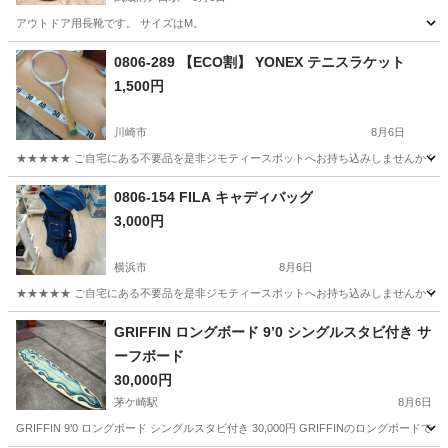
アウトドア用長靴です。 サイズはM。
神奈川
川崎市
武蔵溝ノ口駅
マリンスポーツ
アウトドア
0806-289 【ECO割】 YONEX テニスラケット
1,500円
川崎市
8月6日
★★★★★ ご自宅にある不要品を是非ジモティースポットへお持ち込みしませんか？ 家
神奈川
川崎市
テニス
YONEX
0806-154 FILA キャディバッグ
3,000円
横浜市
8月6日
★★★★★ ご自宅にある不要品を是非ジモティースポットへお持ち込みしませんか？ 家
神奈川
横浜市
ゴルフ
キャディバッグ
GRIFFIN ロングボード 9’0 シングルスタビ付き サ
ーフボード
30,000円
茅ケ崎駅
8月6日
GRIFFIN 9’0 ロングボード シングルスタビ付き 30,000円 GRIFFINのロングボ