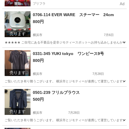
プリフラ
Ad
0706-114 EVER WARE スチーマー 24cm
800円
売ります
横浜市
7月6日
★★★★★ ご自宅にある不要品を是非ジモティースポットへお持ち込みしませんか？ 家
神奈川
横浜市
調理器具
スチーマー
0331-345 YUKI tokyo ワンピース9号
800円
売ります
横浜市
7月28日
ご覧いただき有り難うございます。 横浜市とジモティーが連携して運営しています。 粗
神奈川
横浜市
服/ファッション
0501-239 フリルブラウス
500円
売ります
横浜市
7月28日
ご覧いただき有り難うございます。 横浜市とジモティーが連携して運営しています。 粗