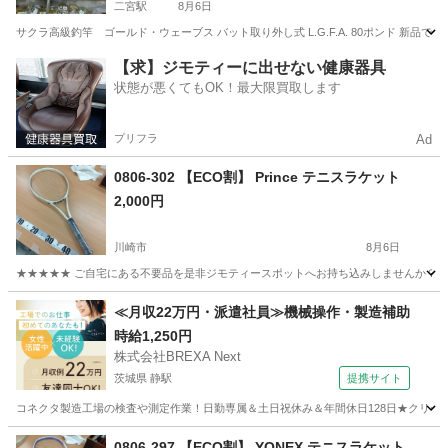
二宮駅
8月6日
サクラ高級釣竿 ゴールド・ウェーブス バット取り外し式 L.G.F.A. 80ポンド 新
神奈川
中郡
二宮駅
マリンスポーツ
【求】ジモティーに出せない健康器具
状態が悪くてもOK！最大限買取します
プリフラ
Ad
0806-302 【ECO割】 Prince テニスラケット
2,000円
川崎市
8月6日
★★★★★ ご自宅にある不要品を是非ジモティースポットへお持ち込みしませんか？ 家
神奈川
川崎市
テニス
テニスラケット
≪月収22万円・派遣社員≫機械操作・製造補助
時給1,250円
株式会社BREXA Next
茨城県 静駅
提携サイト
コネクタ製造工場の検査や測定作業！日勤専属＆土日祝休み＆年間休日128日★クリーン
茨城
常陸大宮市
静駅
その他
0806-297 【ECO割】 YONEX テニスラケット