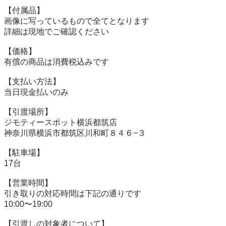
【付属品】

画像に写っているもので全てとなります

詳細は現地でご確認ください

【価格】

有償の商品は消費税込みです

【⽀払い⽅法】

当⽇現⾦払いのみ

【引渡場所】

ジモティースポット横浜都筑店

神奈川県横浜市都筑区川和町８４６−３

【駐⾞場】

17台

【営業時間】

引き取りの対応時間は下記の通りです

10:00〜19:00

【引渡しの対象者について】
