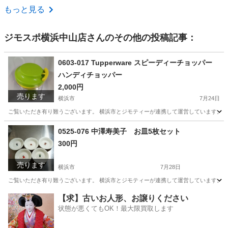
神奈川
茅ヶ崎市
茅ケ崎駅
マリンスポーツ
ロングボード
もっと見る
ジモスポ横浜中山店
さんのその他の投稿記事：
0603-017 Tupperware スピーディーチョッパー
ハンディチョッパー
2,000円
売ります
横浜市
7月24日
ご覧いただき有り難うございます。 横浜市とジモティーが連携して運営しています。 粗
神奈川
横浜市
調理器具
リユース
0525-076 中澤寿美子 お皿5枚セット
300円
売ります
横浜市
7月28日
ご覧いただき有り難うございます。 横浜市とジモティーが連携して運営しています。 粗
神奈川
横浜市
食器
リユース
【求】古いお人形、お譲りください
状態が悪くてもOK！最大限買取します