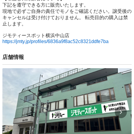
下記を遵守できる⽅に販売いたします。

現地で必ずご⾃⾝の責任でモノをご確認ください。譲受後の
キャンセルは受け付けておりません。 転売⽬的の購⼊は禁
⽌します。

https://jmty.jp/profiles/6836a9f8ac52c8321ddfe7ba
店舗情報