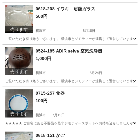
神奈川
横浜市
食器
リユース
0618-208 イワキ 耐熱ガラス
500円
売ります
横浜市
6月18日
ご覧いただき有り難うございます。 横浜市とジモティーが連携して運営しています。 粗
神奈川
横浜市
食器
リユース
0524-185 ADIR selva 空気洗浄機
1,000円
売ります
横浜市
6月24日
ご覧いただき有り難うございます。 横浜市とジモティーが連携して運営しています。 粗
神奈川
横浜市
季節、空調家電
リユース
0715-257 食器
100円
売ります
横浜市
7月15日
★★★★★ ご自宅にある不要品を是非ジモティースポットへお持ち込みしませんか？ 家
神奈川
横浜市
食器
現地
0618-151 かご