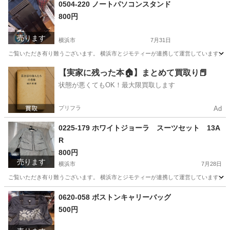
神奈川
横浜市
服/ファッション
リユース
0504-220 ノートパソコンスタンド
800円
売ります
横浜市
7月31日
ご覧いただき有り難うございます。 横浜市とジモティーが連携して運営しています。 粗
神奈川
横浜市
家具
【実家に残った本🏠】まとめて買取り📕
状態が悪くてもOK！最大限買取します
プリフラ
Ad
0225-179 ホワイトジョーラ スーツセット 13A
R
800円
売ります
横浜市
7月28日
ご覧いただき有り難うございます。 横浜市とジモティーが連携して運営しています。 粗
神奈川
横浜市
服/ファッション
ホワイトジョーラ
0620-058 ボストンキャリーバッグ
500円