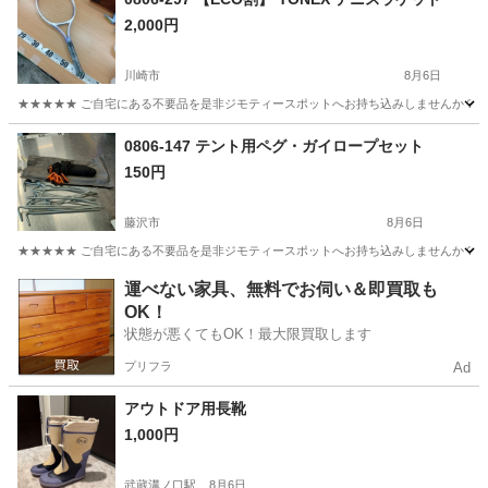
2,000円
川崎市
8月6日
★★★★★ ご自宅にある不要品を是非ジモティースポットへお持ち込みしませんか？ 家
神奈川
川崎市
テニス
YONEX
0806-147 テント用ペグ・ガイロープセット
150円
藤沢市
8月6日
★★★★★ ご自宅にある不要品を是非ジモティースポットへお持ち込みしませんか？ 家
神奈川
藤沢市
その他
ペグ
運べない家具、無料でお伺い＆即買取も
OK！
状態が悪くてもOK！最大限買取します
プリフラ
Ad
アウトドア用長靴
1,000円
武蔵溝ノ口駅
8月6日