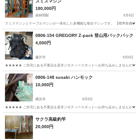
スミスマシン
180,000円
南林間駅
8月6日
スミスマシンとケーブルマシンが一体化した多機能な複合マシンです。 【標準装備セット内容】 ・
神奈川
大和市
南林間駅
フィットネス、トレーニング
0806-154 GREGORY Z-pack 登山用バックパック
4,000円
藤沢市
8月6日
★★★★★ ご自宅にある不要品を是非ジモティースポットへお持ち込みしませんか？ 家
神奈川
藤沢市
その他
pack
0806-148 susabi ハンモック
10,000円
横浜市
8月6日
★★★★★ ご自宅にある不要品を是非ジモティースポットへお持ち込みしませんか？ 家
神奈川
横浜市
その他
ハンモック
サクラ高級釣竿
20,000円