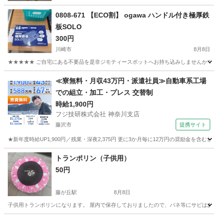
0808-671 【ECO割】 ogawa ハンドル付き極厚鉄
板SOLO
300円
川崎市
8月8日
★★★★★ ご自宅にある不要品を是非ジモティースポットへお持ち込みしませんか？ 家
神奈川
川崎市
その他
ogawa
≪寮無料・月収43万円・派遣社員≫自動車系工場
での組立・加工・プレス 交替制
時給1,900円
フジ技研株式会社 神奈川支店
藤沢市
提携サイト
★新年度時給UP1,900円／残業・深夜2,375円 更に3か月毎に12万円の奨励金を含む
神奈川
藤沢市
その他
トランポリン（子供用）
50円
藤が丘駅
8月8日
子供用トランポリンになります。 屋内で保存しておりましたので、バネ等にサビはあ