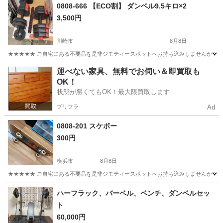
神奈川
横浜市
藤が丘駅
その他
トランポリン
0808-666 【ECO割】 ダンベル9.5キロ×2
3,500円
川崎市
8月8日
★★★★★ ご自宅にある不要品を是非ジモティースポットへお持ち込みしませんか？ 家
神奈川
川崎市
フィットネス、トレーニング
ダンベル
運べない家具、無料でお伺い＆即買取も
OK！
状態が悪くてもOK！最大限買取します
プリフラ
Ad
0808-201 スケボー
300円
横浜市
8月8日
★★★★★ ご自宅にある不要品を是非ジモティースポットへお持ち込みしませんか？ 家
神奈川
横浜市
ストリートスポーツ
スケボー
ハーフラック、バーベル、ベンチ、ダンベルセッ
ト
60,000円