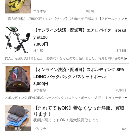
本厚木駅
8月8日
【購入時価格】1万5000円ぐらい 【サイズ】 25.5cm 使用感あり 【アピールポイ
神奈川
厚木市
本厚木駅
サッカー
ナイキ
【オンライン決済・配送可】エアロバイク stead
y st120
7,000円
柿生駅
8月8日
友人から譲り受けましたが、必要なくなったので出品しました。写真と同じ色の商品です
神奈川
川崎市
柿生駅
フィットネス、トレーニング
steady
【オンライン決済・配送可】スポルディング SPA
LDING バックパック バスケットボール
3,000円
伊勢原駅
8月8日
スポルディング SPALDING バックパック バスケットボール 中古品！ トゥイーティ
神奈川
伊勢原市
伊勢原駅
バスケットボール
【汚れててもOK】着なくなった洋服、買取
ります！
状態が悪くてもOK！最大限買取します
プリフラ
Ad