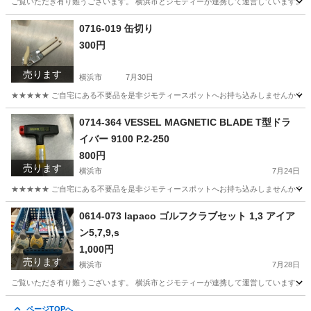
ご覧いただき有り難うございます。 横浜市とジモティーが連携して運営しています。 粗
神奈川
横浜市
調理器具
リユース
0716-019 缶切り
300円
売ります
横浜市
7月30日
★★★★★ ご自宅にある不要品を是非ジモティースポットへお持ち込みしませんか？ 家
神奈川
横浜市
調理器具
缶切り
0714-364 VESSEL MAGNETIC BLADE T型ドラ
イバー 9100 P.2-250
800円
売ります
横浜市
7月24日
★★★★★ ご自宅にある不要品を是非ジモティースポットへお持ち込みしませんか？ 家
神奈川
横浜市
その他
現地
0614-073 lapaco ゴルフクラブセット 1,3 アイア
ン5,7,9,s
1,000円
売ります
横浜市
7月28日
ご覧いただき有り難うございます。 横浜市とジモティーが連携して運営しています。 粗
神奈川
横浜市
ゴルフ
リユース
ページTOPへ