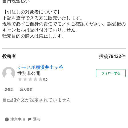
当日現金払い

【引渡しの対象者について】

下記を遵守できる⽅に販売いたします。

現地で必ずご⾃⾝の責任でモノをご確認ください。譲受後の
キャンセルは受け付けておりません。

転売⽬的の購⼊は禁⽌します。
投稿者
投稿
79432
件
ジモスポ横浜井土ヶ谷
性別非公開
フォローする
0.0
身分証
法人書類
自己紹介文が設定されていません
注意事項
通報