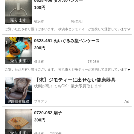
0628-406 タオルハンガー
100円
売ります
横浜市
6月28日
ご覧いただき有り難うございます。 横浜市とジモティーが連携して運営しています。 粗
神奈川
横浜市
家庭用品
リユース
0628-451 ぬいぐるみ型ペンケース
300円
売ります
横浜市
7月26日
ご覧いただき有り難うございます。 横浜市とジモティーが連携して運営しています。 粗
神奈川
横浜市
おもちゃ
リユース
【求】ジモティーに出せない健康器具
状態が悪くてもOK！最大限買取します
プリフラ
Ad
0720-052 扇子
300円
売ります
横浜市
7月20日