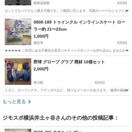
鶴巻温泉駅
8月8日
セットでもバラでもご購入可能です。ご相談に応じます。写真のバーベルシャフトは180センチ、プレート
神奈川
伊勢原市
鶴巻温泉駅
フィットネス、トレーニング
0808-189 トゥインクル インラインスケート ロー
ラー約 21〜23cm
1,000円
横浜市
8月8日
★★★★★ ご自宅にある不要品を是非ジモティースポットへお持ち込みしませんか？ 家
神奈川
横浜市
ストリートスポーツ
スケート
野球 グローブ グラブ 廃材 10個セット
2,000円
寒川駅
8月8日
ミズノ、ローリングス、アディダスなど、 様々なメーカーがあります。 修理や補修の際
神奈川
高座郡
寒川駅
野球
廃材
もっと見る
ジモスポ横浜井土ヶ谷
さんのその他の投稿記事：