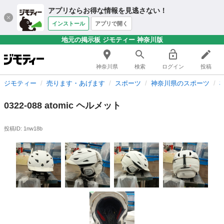
アプリならお得な情報を見逃さない！
インストール
アプリで開く
地元の掲示板 ジモティー 神奈川版
神奈川県
検索
ログイン
投稿
ジモティー
売ります・あげます
スポーツ
神奈川県のスポーツ
0322-088 atomic ヘルメット
投稿ID: 1nw18b