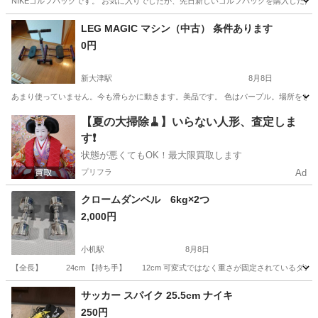
NIKEゴルフバッグです。 お気に入りでしたが、先日新しいゴルフバックを購入した
神奈川
横浜市
鶴見市場駅
ゴルフ
NIKE
LEG MAGIC マシン（中古） 条件あります
0円
新大津駅
8月8日
あまり使っていません。今も滑らかに動きます。美品です。 色はパープル。場所をとら
神奈川
横須賀市
新大津駅
フィットネス、トレーニング
【夏の大掃除🧹】いらない人形、査定しま
す❗️
状態が悪くてもOK！最大限買取します
プリフラ
Ad
クロームダンベル 6kg×2つ
2,000円
小机駅
8月8日
【全長】 24cm 【持ち手】 12cm 可変式ではなく重さが固定されているダンベ
神奈川
横浜市
小机駅
フィットネス、トレーニング
サッカー スパイク 25.5cm ナイキ
250円