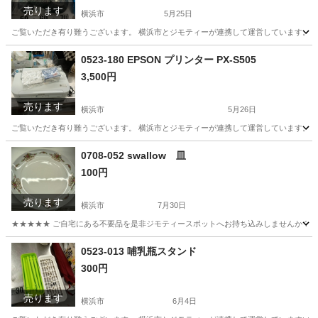
売ります
横浜市
5月25日
ご覧いただき有り難うございます。 横浜市とジモティーが連携して運営しています。 粗
神奈川
横浜市
その他
リユース
0523-180 EPSON プリンター PX-S505
3,500円
売ります
横浜市
5月26日
ご覧いただき有り難うございます。 横浜市とジモティーが連携して運営しています。 粗
神奈川
横浜市
周辺機器
リユース
0708-052 swallow 皿
100円
売ります
横浜市
7月30日
★★★★★ ご自宅にある不要品を是非ジモティースポットへお持ち込みしませんか？ 家
神奈川
横浜市
食器
0523-013 哺乳瓶スタンド
300円
売ります
横浜市
6月4日