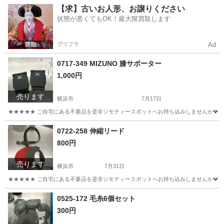
神奈川
横浜市
調理器具
リユース
【求】古いお人形、お譲りください
状態が悪くてもOK！最大限買取します
プリフラ
Ad
0717-349 MIZUNO 膝サポーター
1,000円
売ります
横浜市
7月17日
★★★★★ ご自宅にある不要品を是非ジモティースポットへお持ち込みしませんか？ 家
神奈川
横浜市
その他
MIZUNO
0722-258 伸縮リード
800円
売ります
横浜市
7月31日
★★★★★ ご自宅にある不要品を是非ジモティースポットへお持ち込みしませんか？ 家
神奈川
横浜市
その他
現地
0525-172 毛糸6個セット
300円