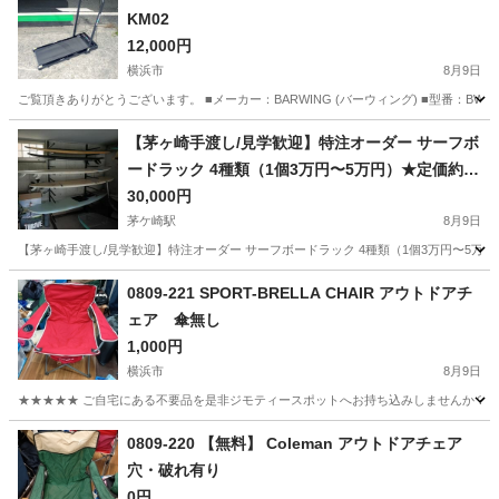
KM02
12,000円
横浜市
8月9日
ご覧頂きありがとうございます。 ■メーカー：BARWING (バーウィング) ■型番：BW-WKM02
神奈川
横浜市
ランニング、ジョギング
バーウィング
【茅ヶ崎手渡し/見学歓迎】特注オーダー サーフボ
ードラック 4種類（1個3万円〜5万円）★定価約15
万円/個★縦掛けバー付
30,000円
茅ケ崎駅
8月9日
​【茅ヶ崎手渡し/見学歓迎】特注オーダー サーフボードラック 4種類（1個3万円〜5万円）
神奈川
茅ヶ崎市
茅ケ崎駅
マリンスポーツ
0809-221 SPORT-BRELLA CHAIR アウトドアチ
ェア 傘無し
1,000円
横浜市
8月9日
★★★★★ ご自宅にある不要品を是非ジモティースポットへお持ち込みしませんか？ 家
神奈川
横浜市
その他
アウトドア
0809-220 【無料】 Coleman アウトドアチェア
穴・破れ有り
0円