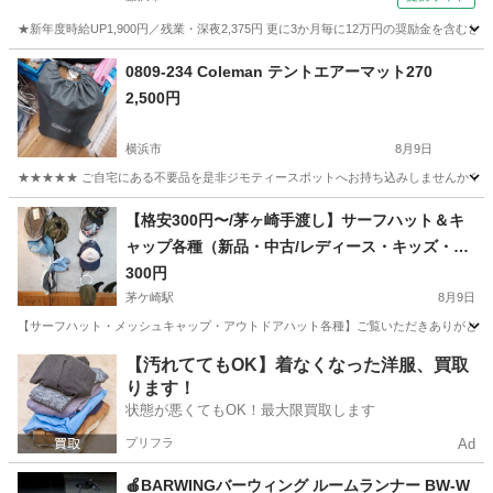
★新年度時給UP1,900円／残業・深夜2,375円 更に3か月毎に12万円の奨励金を含む
神奈川
藤沢市
その他
0809-234 Coleman テントエアーマット270
2,500円
横浜市
8月9日
★★★★★ ご自宅にある不要品を是非ジモティースポットへお持ち込みしませんか？ 家
神奈川
横浜市
その他
Coleman
【格安300円〜/茅ヶ崎手渡し】サーフハット＆キ
ャップ各種（新品・中古/レディース・キッズ・メ
ンズ）日焼け防止・マリンスポーツに！
300円
茅ケ崎駅
8月9日
​【サーフハット・メッシュキャップ・アウトドアハット各種】 ​ご覧いただきありがとう
神奈川
茅ヶ崎市
茅ケ崎駅
マリンスポーツ
サーフハット
【汚れててもOK】着なくなった洋服、買取
ります！
状態が悪くてもOK！最大限買取します
プリフラ
Ad
🍎BARWINGバーウィング ルームランナー BW-W