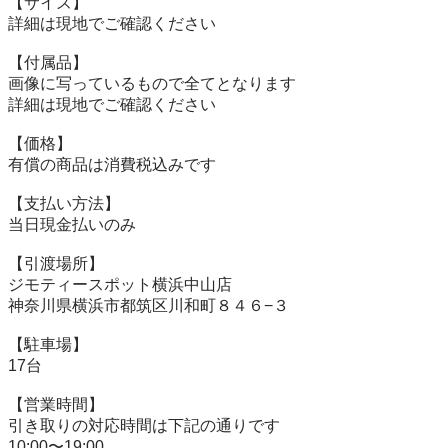
【サイズ】

詳細は現地でご確認ください

【付属品】

画像に写っているもので全てとなります

詳細は現地でご確認ください

【価格】

有償の商品は消費税込みです

【⽀払い⽅法】

当⽇現⾦払いのみ

【引渡場所】

ジモティースポット横浜中山店

神奈川県横浜市都筑区川和町８４６−３

【駐⾞場】

17台

【営業時間】

引き取りの対応時間は下記の通りです

10:00〜19:00
