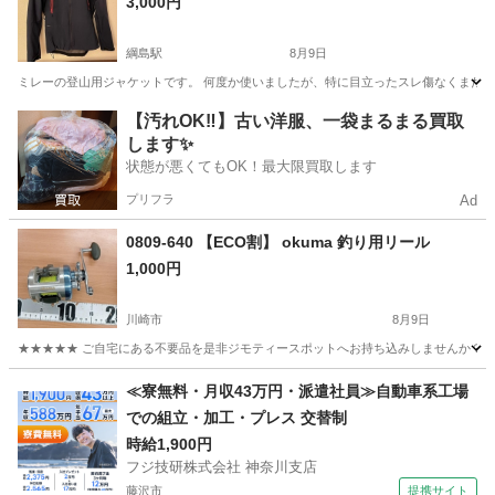
3,000円
綱島駅
8月9日
ミレーの登山用ジャケットです。 何度か使いましたが、特に目立ったスレ傷なくまだ
神奈川
横浜市
綱島駅
スポーツウェア
【汚れOK‼️】古い洋服、一袋まるまる買取
します✨
状態が悪くてもOK！最大限買取します
プリフラ
Ad
0809-640 【ECO割】 okuma 釣り用リール
1,000円
川崎市
8月9日
★★★★★ ご自宅にある不要品を是非ジモティースポットへお持ち込みしませんか？ 家
神奈川
川崎市
その他
okuma
≪寮無料・月収43万円・派遣社員≫自動車系工場
での組立・加工・プレス 交替制
時給1,900円
フジ技研株式会社 神奈川支店
藤沢市
提携サイト