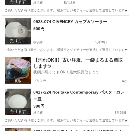
売ります
横浜市
5月13日
ご覧いただき有り難うございます。 横浜市とジモティーが連携して運営しています。 粗
神奈川
横浜市
生活雑貨
リユース
0528-074 GIVENCEY カップ＆ソーサー
500円
売ります
横浜市
5月28日
ご覧いただき有り難うございます。 横浜市とジモティーが連携して運営しています。 粗
神奈川
横浜市
食器
リユース
【汚れOK‼️】古い洋服、一袋まるまる買取
します✨
状態が悪くてもOK！最大限買取します
プリフラ
Ad
0417-224 Noritake Contemporary パスタ・カレ
ー皿
300円
売ります
横浜市
5月29日
ご覧いただき有り難うございます。 横浜市とジモティーが連携して運営しています。 粗
神奈川
横浜市
生活雑貨
リユース