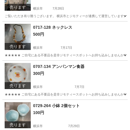
売ります
横浜市
7月28日
ご覧いただき有り難うございます。 横浜市とジモティーが連携して運営しています。 粗
神奈川
横浜市
コート
リユース
0717-128 ネックレス
500円
売ります
横浜市
7月17日
★★★★★ ご自宅にある不要品を是非ジモティースポットへお持ち込みしませんか？ 家
神奈川
横浜市
アクセサリー
現地
0707-134 アンパンマン食器
300円
売ります
横浜市
7月7日
★★★★★ ご自宅にある不要品を是非ジモティースポットへお持ち込みしませんか？ 家
神奈川
横浜市
食器
現地
0729-264 小鉢 2個セット
100円
売ります
横浜市
7月29日