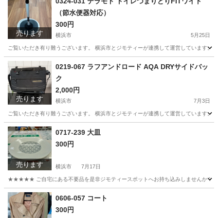
0324-031 テラモト トイレつまりとりFITワイド
（節水便器対応）
300円
売ります
横浜市
5月25日
ご覧いただき有り難うございます。 横浜市とジモティーが連携して運営しています。 粗
神奈川
横浜市
生活雑貨
リユース
0219-067 ラフアンドロード AQA DRYサイドバッ
ク
2,000円
売ります
横浜市
7月3日
ご覧いただき有り難うございます。 横浜市とジモティーが連携して運営しています。 粗
神奈川
横浜市
子供用品
ラフアンドロード
0717-239 大皿
300円
売ります
横浜市
7月17日
★★★★★ ご自宅にある不要品を是非ジモティースポットへお持ち込みしませんか？ 家
神奈川
横浜市
食器
大皿
0606-057 コート
300円