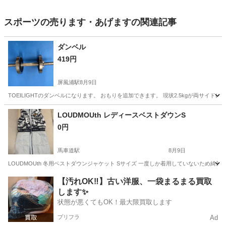
スポーツの売ります・あげますの関連記事
ダンベル
419円
屏風浦駅
8月9日
TOEILIGHTのダンベルになります。 おもりを追加できます。 現状2.5kgが両サイド
神奈川
横浜市
屏風浦駅
その他
ダンベル
LOUDMOUth レディースベストダウンS
0円
馬車道駅
8月9日
LOUDMOUth 冬用ベストダウンジャケット Sサイズ 一度しか着用していないため綺麗
神奈川
横浜市
馬車道駅
ゴルフ
【汚れOK‼️】古い洋服、一袋まるまる買取
します✨
状態が悪くてもOK！最大限買取します
プリフラ
Ad