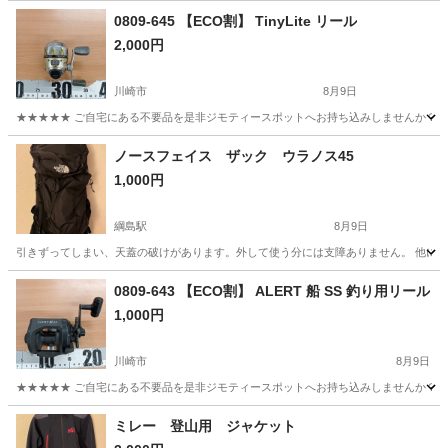
0809-645 【ECO割】 TinyLite リール
2,000円
川崎市
8月9日
★★★★★ ご自宅にある不要品を是非ジモティースポットへお持ち込みしませんか？ 家
神奈川
川崎市
その他
リール
ノースフェイス ザック ウラノス45
1,000円
綱島駅
8月9日
引きずってしまい、天蓋の破けがあります。外して使う分には支障ありません。 他にも
神奈川
横浜市
綱島駅
その他
0809-643 【ECO割】 ALERT 船 SS 釣り用リール
1,000円
川崎市
8月9日
★★★★★ ご自宅にある不要品を是非ジモティースポットへお持ち込みしませんか？ 家
神奈川
川崎市
その他
リール
ミレー 登山用 ジャケット