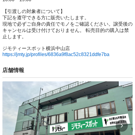
【引渡しの対象者について】

下記を遵守できる⽅に販売いたします。

現地で必ずご⾃⾝の責任でモノをご確認ください。譲受後の
キャンセルは受け付けておりません。 転売⽬的の購⼊は禁
⽌します。

https://jmty.jp/profiles/6836a9f8ac52c8321ddfe7ba
店舗情報