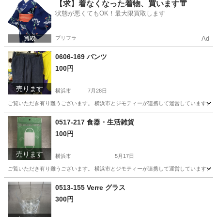
神奈川
横浜市
収納家具
リユース
【求】着なくなった着物、買います👘
状態が悪くてもOK！最大限買取します
プリフラ
Ad
0606-169 パンツ
100円
売ります
横浜市
7月28日
ご覧いただき有り難うございます。 横浜市とジモティーが連携して運営しています。 粗
神奈川
横浜市
パンツ
リユース
0517-217 食器・生活雑貨
100円
売ります
横浜市
5月17日
ご覧いただき有り難うございます。 横浜市とジモティーが連携して運営しています。 粗
神奈川
横浜市
生活雑貨
リユース
0513-155 Verre グラス
300円