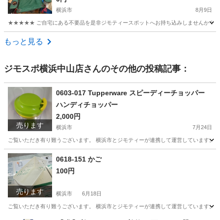
横浜市
8月9日
★★★★★ ご自宅にある不要品を是非ジモティースポットへお持ち込みしませんか？ 家
神奈川
横浜市
その他
Coleman
もっと見る
ジモスポ横浜中山店
さんのその他の投稿記事：
0603-017 Tupperware スピーディーチョッパー
ハンディチョッパー
2,000円
売ります
横浜市
7月24日
ご覧いただき有り難うございます。 横浜市とジモティーが連携して運営しています。 粗
神奈川
横浜市
調理器具
リユース
0618-151 かご
100円
売ります
横浜市
6月18日
ご覧いただき有り難うございます。 横浜市とジモティーが連携して運営しています。 粗