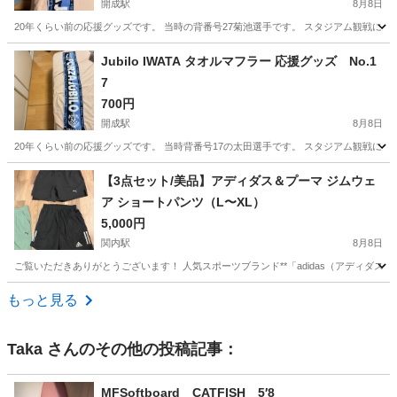
開成駅
8月8日
20年くらい前の応援グッズです。 当時の背番号27菊池選手です。 スタジアム観戦に欠かせない、Ju
神奈川
足柄上郡
開成駅
サッカー
タオル
Jubilo IWATA タオルマフラー 応援グッズ No.1
7
700円
開成駅
8月8日
20年くらい前の応援グッズです。 当時背番号17の太田選手です。 スタジアム観戦に欠かせない、Ju
神奈川
足柄上郡
開成駅
サッカー
【3点セット/美品】アディダス＆プーマ ジムウェ
ア ショートパンツ（L〜XL）
5,000円
関内駅
8月8日
ご覧いただきありがとうございます！ 人気スポーツブランド**「adidas（アディダス
神奈川
横浜市
関内駅
野球
もっと見る
Taka
さんのその他の投稿記事：
MFSoftboard CATFISH 5′8