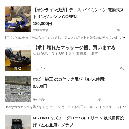
神奈川
横浜市
東戸塚駅
フィットネス、トレーニング
【オンライン決済】テニス バドミントン 電動式ス
トリングマシン GOSEN
レッグマジック
180,000円
武蔵新城駅
8月8日
2年ほど前に中古で手に入れたものです。 テニスのガットを張るのに使っていました。 
神奈川
川崎市
武蔵新城駅
テニス
【求】壊れたマッサージ機、買います💪
状態が悪くてもOK！最大限買取します
プリフラ
Ad
ホビー純正 のカヤック用パドル(未使用)
8,000円
茅ケ崎駅
8月8日
Hobbyのカヤックを購入するとセットで付いてくる純正のアルミパドルです。 ストレート2
神奈川
茅ヶ崎市
茅ケ崎駅
マリンスポーツ
MIZUNO ミズノ グローバルエリート 軟式用両投
げ（左右兼用）グラブ