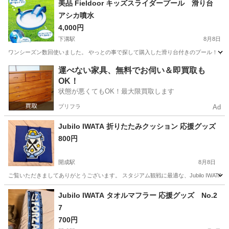
美品 Fieldoor キッズスライダープール 滑り台
アシカ噴水
4,000円
下溝駅
8月8日
ワンシーズン数回使いました。 やっとの事で探して購入した滑り台付きのプール！ とて
神奈川
愛甲郡
下溝駅
マリンスポーツ
運べない家具、無料でお伺い＆即買取も
OK！
状態が悪くてもOK！最大限買取します
プリフラ
Ad
Jubilo IWATA 折りたたみクッション 応援グッズ
800円
開成駅
8月8日
ご覧いただきましてありがとうございます。 スタジアム観戦に最適な、Jubilo IWATAの
神奈川
足柄上郡
開成駅
サッカー
グッズ
Jubilo IWATA タオルマフラー 応援グッズ No.2
7
700円