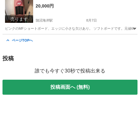
20,000円
売ります
鵠沼海岸駅
8月7日
ピンクのMFショートボード、エッジに小さな欠けあり。 ソフトボードです。元値66000円 MFSoftboard C
神奈川
藤沢市
鵠沼海岸駅
マリンスポーツ
フィン
ページTOPへ
投稿
誰でも今すぐ30秒で投稿出来る
投稿画面へ (無料)