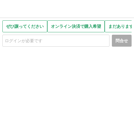
ぜひ譲ってください
オンライン決済で購入希望
まだあります
問合せ
初めての方へ
利用規約
プライバシーポリシー
プライバシー・ステートメント
健全化に資する運用方針
お問い合わせ
運営会社
サイトマップ
ご利用ガイド
フリーワードで探す
PC版で表示
都道府県選択