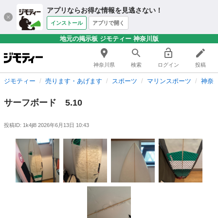
アプリならお得な情報を見逃さない！
インストール
アプリで開く
地元の掲示板 ジモティー 神奈川版
神奈川県
検索
ログイン
投稿
ジモティー
売ります・あげます
スポーツ
マリンスポーツ
神奈
サーフボード 5.10
投稿ID: 1k4jl8
2026年6月13日 10:43