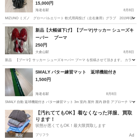
15,000円
海老名駅
8月8日
MIZUNO ミズノ グローバルエリート 軟式用両投げ（左右兼用）グラブ 2019年
神奈川
海老名市
海老名駅
野球
新品【大幅値下げ】【プーマ)サッカー シューズキ
ーパー プーマ
250円
大倉山駅
8月8日
新品 【プーマ】サッカー シューズキーパー プーマ を投稿させて頂きます。 カラー
神奈川
横浜市
大倉山駅
サッカー
プーマ
SMALY パター練習マット 返球機能付き
1,500円
海老名駅
8月8日
SMALY 自動 返球機能付き パター練習マット 3m 室内 屋外 屋内 静音 アプローチ 
神奈川
海老名市
海老名駅
ゴルフ
マット
【汚れててもOK】着なくなった洋服、買取
ります！
状態が悪くてもOK！最大限買取します
プリフラ
Ad