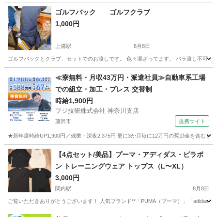
ゴルフバック ゴルフクラブ
1,000円
上溝駅
8月8日
ゴルフバックとクラブ、セットでのお渡しです。 色々混ざってます。 バラ渡し不可
神奈川
相模原市
上溝駅
ゴルフ
≪寮無料・月収43万円・派遣社員≫自動車系工場
での組立・加工・プレス 交替制
時給1,900円
フジ技研株式会社 神奈川支店
藤沢市
提携サイト
★新年度時給UP1,900円／残業・深夜2,375円 更に3か月毎に12万円の奨励金を含む
神奈川
藤沢市
その他
【4点セット/美品】プーマ・アディダス・ビラボ
ン トレーニングウェア トップス（L〜XL）
3,000円
関内駅
8月8日
ご覧いただきありがとうございます！ 人気ブランド**「PUMA（プーマ）」「adidas（
神奈川
横浜市
関内駅
スポーツウェア
トレーニングウェア