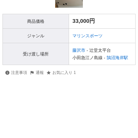
33,000円
商品価格
ジャンル
マリンスポーツ
藤沢市
- 辻堂太平台
受け渡し場所
小田急江ノ島線 -
鵠沼海岸駅
注意事項
通報
お気に入り 1