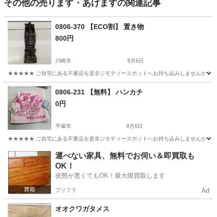
その他の売ります・あげますの関連記事
0806-370 【ECO割】 置き物
800円
川崎市
8月6日
★★★★★ ご自宅にある不要品を是非ジモティースポットへお持ち込みしませんか？ 家
神奈川
川崎市
その他
現地
0806-231 【無料】 ハンカチ
0円
平塚市
8月6日
★★★★★ ご自宅にある不要品を是非ジモティースポットへお持ち込みしませんか？ 家
神奈川
平塚市
その他
現地
運べない家具、無料でお伺い＆即買取も
OK！
状態が悪くてもOK！最大限買取します
プリフラ
Ad
オオクワガタメス