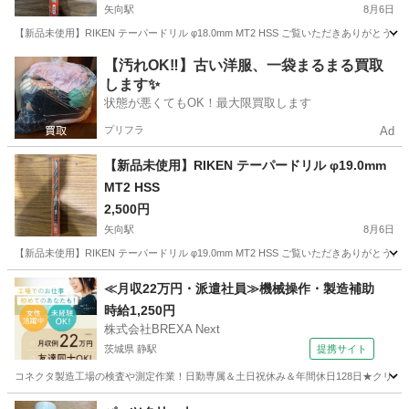
矢向駅
8月6日
【新品未使用】RIKEN テーパードリル φ18.0mm MT2 HSS ご覧いただきありが
神奈川
横浜市
矢向駅
その他
RIKEN
【汚れOK‼️】古い洋服、一袋まるまる買取
します✨
状態が悪くてもOK！最大限買取します
プリフラ
Ad
【新品未使用】RIKEN テーパードリル φ19.0mm
MT2 HSS
2,500円
矢向駅
8月6日
【新品未使用】RIKEN テーパードリル φ19.0mm MT2 HSS ご覧いただきありが
神奈川
横浜市
矢向駅
その他
≪月収22万円・派遣社員≫機械操作・製造補助
時給1,250円
株式会社BREXA Next
茨城県 静駅
提携サイト
コネクタ製造工場の検査や測定作業！日勤専属＆土日祝休み＆年間休日128日★クリーン
茨城
常陸大宮市
静駅
その他