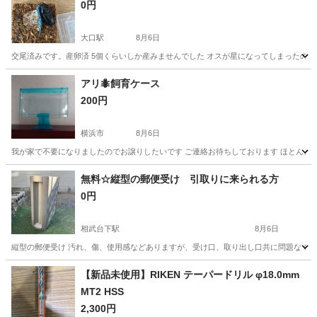
0円
大口駅
8月6日
交尾済みです。産卵済 5個くらいしか産みませんでした オスが星になってしまったのでメス
神奈川
横浜市
大口駅
その他
能勢町
アリ🐜飼育ケース
200円
横浜市
8月6日
我が家で不要になりましたのでお譲りしたいです ご連絡お待ちしております ほとんど
神奈川
横浜市
その他
ケース
無料☆縦型の郵便受け 引取りに来られる方
0円
相武台下駅
8月6日
縦型の郵便受け 汚れ、傷、使用感などありますが、受け口、取り出し口共に問題なく使用
神奈川
相模原市
相武台下駅
その他
【新品未使用】RIKEN テーパードリル φ18.0mm
MT2 HSS
2,300円