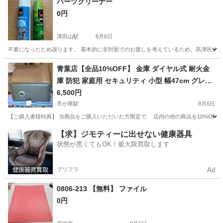
パーツクリーナー
0円
津田山駅
8月6日
不要になったため譲ります。 基本的に非対面でのお渡しを考えているため、高津区上
神奈川
川崎市
津田山駅
その他
クリーナー
青葉店【全品10%OFF】 金庫 ダイヤル式 耐火金
庫 防犯 家庭用 セキュリティ 小型 幅47cm グレー
鍵1本付き シリンダー 二重ロック
6,500円
市が尾駅
8月6日
【ご購入者様特典】 当商品をご購入いただいた方限定で、 店内の他の商品を10%OFF
神奈川
横浜市
市が尾駅
その他
【求】ジモティーに出せない健康器具
状態が悪くてもOK！最大限買取します
プリフラ
Ad
0806-213 【無料】 ファイル
0円