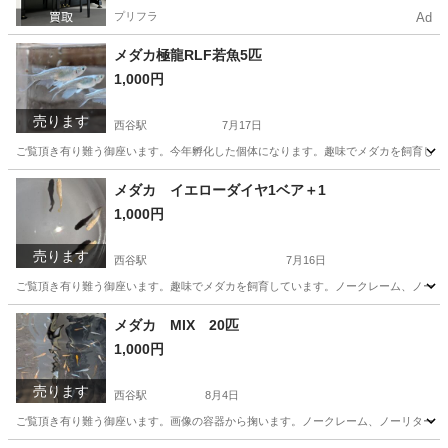
プリフラ
Ad
メダカ極龍RLF若魚5匹
1,000円
売ります
西谷駅
7月17日
ご覧頂き有り難う御座います。今年孵化した個体になります。趣味でメダカを飼育して
神奈川
横浜市
西谷駅
その他
メダカ
メダカ イエローダイヤ1ベア＋1
1,000円
売ります
西谷駅
7月16日
ご覧頂き有り難う御座います。趣味でメダカを飼育しています。ノークレーム、ノーリ
神奈川
横浜市
西谷駅
その他
メダカ
メダカ MIX 20匹
1,000円
売ります
西谷駅
8月4日
ご覧頂き有り難う御座います。画像の容器から掬います。ノークレーム、ノーリターン