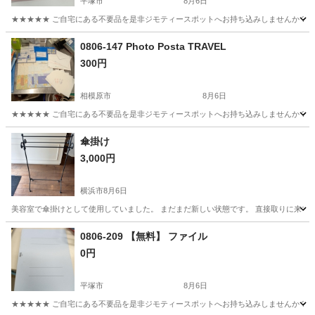
平塚市
8月6日
★★★★★ ご自宅にある不要品を是非ジモティースポットへお持ち込みしませんか？ 家
神奈川
平塚市
その他
現地
0806-147 Photo Posta TRAVEL
300円
相模原市
8月6日
★★★★★ ご自宅にある不要品を是非ジモティースポットへお持ち込みしませんか？ 家
神奈川
相模原市
その他
現地
傘掛け
3,000円
横浜市
8月6日
美容室で傘掛けとして使用していました。 まだまだ新しい状態です。 直接取りに来て
神奈川
横浜市
その他
0806-209 【無料】 ファイル
0円
平塚市
8月6日
★★★★★ ご自宅にある不要品を是非ジモティースポットへお持ち込みしませんか？ 家