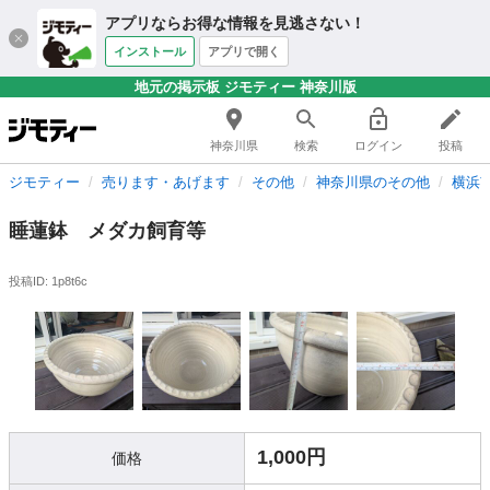
アプリならお得な情報を見逃さない！
インストール
アプリで開く
地元の掲示板 ジモティー 神奈川版
神奈川県
検索
ログイン
投稿
ジモティー
売ります・あげます
その他
神奈川県のその他
横浜
睡蓮鉢 メダカ飼育等
投稿ID: 1p8t6c
1,000円
価格