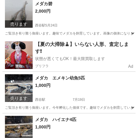
神奈川
横浜市
西谷駅
その他
メダカ
メダカ碧
2,000円
売ります
西谷駅
5月24日
ご覧頂き有り難う御座います。趣味でメダカを飼育しています。画像の個体になります
神奈川
横浜市
西谷駅
その他
メダカ
【夏の大掃除🧹】いらない人形、査定しま
す❗️
状態が悪くてもOK！最大限買取します
プリフラ
Ad
メダカ エメキン幼魚5匹
1,000円
売ります
西谷駅
7月19日
ご覧頂き有り難う御座います。今年孵化した個体です。趣味でメダカを飼育しています
神奈川
横浜市
西谷駅
その他
メダカ
メダカ ハイエナ4匹
1,000円