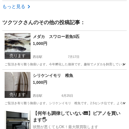
神奈川
平塚市
その他
現地
もっと見る
ツクツク
さんのその他の投稿記事：
メダカ スワロー若魚5匹
1,000円
売ります
西谷駅
7月17日
ご覧頂き有り難う御座います。今年孵化した個体です。趣味でメダカを飼育しています
神奈川
横浜市
西谷駅
その他
メダカ
シリケンイモリ 稚魚
1,000円
売ります
西谷駅
6月25日
ご覧頂き有り難う御座います。シリケンイモリ 稚魚です。2.5センチ位です。よろし
神奈川
横浜市
西谷駅
その他
【何年も調律していない🎹】ピアノを買い
ます🖐️
状態が悪くてもOK！最大限買取します