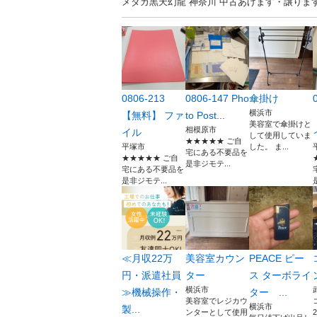
メダカ黒天幻龍 神奈川 中古あげます・譲り
0806-213
0806-147 Pho
傘掛け
横浜市
【無料】 ファ
to Post...
美容室で傘掛けと
相模原市
イル
して使用していま
★★★★★ ご自
平塚市
した。 ま...
宅にある不要品を
★★★★★ ご自
是非ジモテ...
宅にある不要品を
是非ジモテ...
≪月収22万
美容室カウン
PEACE ピー
円・派遣社員
ター
ス ターボライ
横浜市
≫機械操作・
ター ...
美容室でレジカウ
横浜市
製...
ンターとして使用