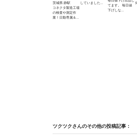
毎日値下げ出品し
茨城県 静駅
していました...
てます。 毎日値
コネクタ製造工場
下げしな...
の検査や測定作
業！日勤専属＆...
ツクツク
さんのその他の投稿記事：