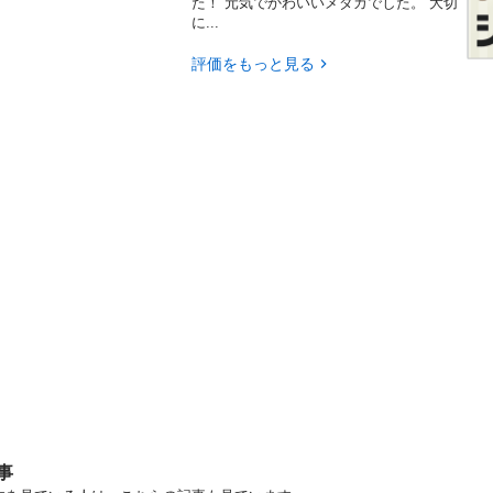
た！ 元気でかわいいメダカでした。 大切
に...
評価をもっと見る
事