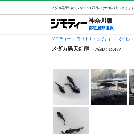
神奈川
版
都道府県選択
ジモティー
売ります・あげます
その他
メダカ黒天幻龍
（投稿ID : 1p8svv）