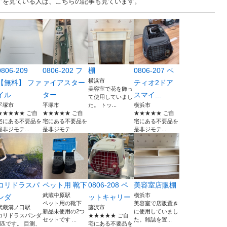
ますを見ている人は、こちらの記事も見ています。
0806-209
0806-202 フ
棚
0806-207 ペ
横浜市
【無料】 ファ
ァイアスター
ティオ2ドア
美容室で花を飾っ
イル
ター
スマイ...
て使用していまし
平塚市
平塚市
た。 トッ...
横浜市
★★★★★ ご自
★★★★★ ご自
★★★★★ ご自
宅にある不要品を
宅にある不要品を
宅にある不要品を
是非ジモテ...
是非ジモテ...
是非ジモテ...
コリドラスパ
ペット用 靴下
0806-208 ペ
美容室店販棚
武蔵中原駅
横浜市
ンダ
ットキャリー
ペット用の靴下
美容室で店販置き
武蔵溝ノ口駅
藤沢市
新品未使用の2つ
に使用していまし
コリドラスパンダ
★★★★★ ご自
セットです ...
た。雑誌を置...
2匹です。 目測、
宅にある不要品を