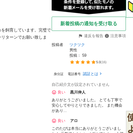
新着投稿の通知を受け取る
カを飼育しています。完璧で
違反を報告
注意事項
ーリターンでお願い致しま
投稿者
ツクツク
男性
投稿： 
59
5.0
(
16
)
認証とは
身分証
電話番号
自己紹介文が設定されていません
良い
黒川伸人
ありがとうございました。 とても丁寧で
安心してやりとりできました。 また機会
があり...
良い
アロ
このたびは本当にありがとうございまし