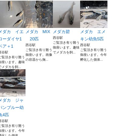
メダカ イエ
メダカ MIX
メダカ碧
メダカ エメ
西谷駅
ローダイヤ1
20匹
キン幼魚5匹
ご覧頂き有り難う
西谷駅
西谷駅
ベア＋1
御座います。趣味
ご覧頂き有り難う
ご覧頂き有り難う
西谷駅
でメダカを飼...
御座います。画像
御座います。今年
ご覧頂き有り難う
の容器から掬...
孵化した個体...
御座います。趣味
でメダカを飼...
メダカ ジャ
パンブルー幼
魚4匹
西谷駅
ご覧頂き有り難う
御座います。今年
孵化した個体...