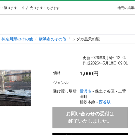
メダカ黒天幻龍 (ツクツク) 西谷のその他の中古あげます・譲ります｜ジモティーで不用品の処分
中古
売ります・あげます
地元の掲示
神奈川県のその他
横浜市のその他
メダカ黒天幻龍
更新
2026年6月5日 12:24
作成
2026年5月18日 09:01
価格
1,000円
ジャンル
-
受け渡し場所
横浜市
 - 保土ケ谷区
 - 上菅
田町
相鉄本線 - 
西谷駅
お問い合わせの受付は
終了いたしました。