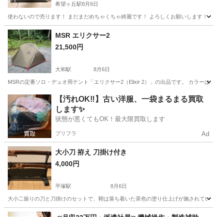
希望ヶ丘駅
8月6日
使わないので売ります！ まだまだめちゃくちゃ綺麗です！ よろしくお願いします！
神奈川
横浜市
希望ヶ丘駅
その他
水槽
MSR エリクサー2
21,500円
大和駅
8月6日
MSRの定番ソロ・デュオ用テント「エリクサー2（Elixir 2）」の出品です。 カラー
神奈川
大和市
大和駅
その他
【汚れOK‼️】古い洋服、一袋まるまる買取
します✨
状態が悪くてもOK！最大限買取します
プリフラ
Ad
大小刀 拵え 刀掛け付き
4,000円
平塚駅
8月6日
大小二振りの刀と刀掛けのセットで、鞘は落ち着いた茶色の塗り仕上げが施されています。 - 
神奈川
平塚市
平塚駅
その他