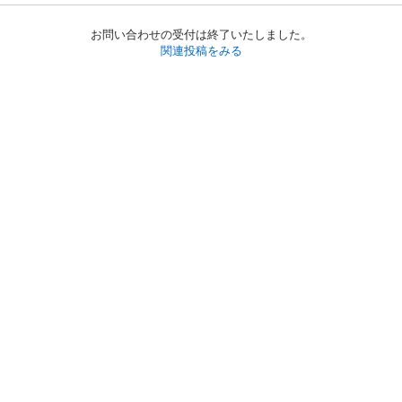
お問い合わせの受付は終了いたしました。
関連投稿をみる
初めての方へ
利用規約
プライバシーポリシー
プライバシー・ステートメント
健全化に資する運用方針
お問い合わせ
運営会社
サイトマップ
ご利用ガイド
フリーワードで探す
PC版で表示
都道府県選択
特定商取引法の表示
利用者情報の外部送信について
© 2011-
2026
Jmty, Inc.