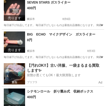
神奈川
横浜市
その他
ティッシュ
SEVEN STARS ガスライター
400円
売ります
横浜市
8月6日
毎日値下げ出品してます。 毎日値下げしないものは最低出品価格になります。 簡易検
神奈川
横浜市
その他
ガス
BIG ECHO マイクデザイン ガスライター
0円
売ります
横浜市
8月3日
毎日値下げ出品してます。 毎日値下げしないものは最低出品価格になります。 簡易検
神奈川
横浜市
その他
ガス
【汚れOK‼️】古い洋服、一袋まるまる買取
します✨
状態が悪くてもOK！最大限買取します
プリフラ
Ad
シナモンロール 折り畳み式 収納ボックス
400円