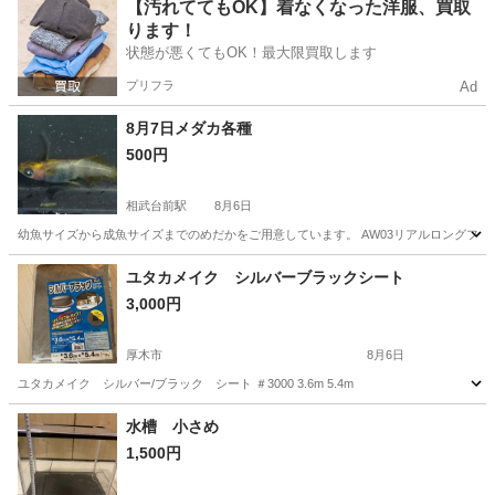
神奈川
秦野市
鶴巻温泉駅
その他
【汚れててもOK】着なくなった洋服、買取
ります！
状態が悪くてもOK！最大限買取します
プリフラ
Ad
8月7日メダカ各種
500円
相武台前駅
8月6日
幼魚サイズから成魚サイズまでのめだかをご用意しています。 AW03リアルロングフィン 
神奈川
座間市
相武台前駅
その他
ユタカメイク シルバーブラックシート
3,000円
厚木市
8月6日
ユタカメイク シルバー/ブラック シート ＃3000 3.6m 5.4m
神奈川
厚木市
その他
シート
水槽 小さめ
1,500円