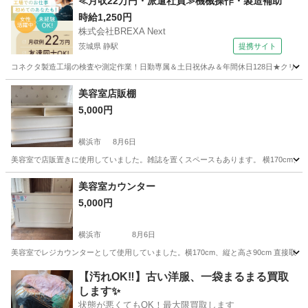
≪月収22万円・派遣社員≫機械操作・製造補助
時給1,250円
株式会社BREXA Next
茨城県 静駅
提携サイト
コネクタ製造工場の検査や測定作業！日勤専属＆土日祝休み＆年間休日128日★クリーン
茨城
常陸大宮市
静駅
その他
美容室店販棚
5,000円
横浜市
8月6日
美容室で店販置きに使用していました。雑誌を置くスペースもあります。 横170cm、
神奈川
横浜市
その他
美容室カウンター
5,000円
横浜市
8月6日
美容室でレジカウンターとして使用していました。横170cm、縦と高さ90cm 直接取
神奈川
横浜市
その他
【汚れOK‼️】古い洋服、一袋まるまる買取
します✨
状態が悪くてもOK！最大限買取します