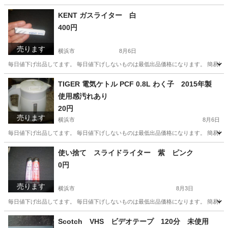
神奈川
横浜市
食器
KENT ガスライター 白
400円
売ります
横浜市
8月6日
毎日値下げ出品してます。 毎日値下げしないものは最低出品価格になります。 簡易検
神奈川
横浜市
その他
ガス
TIGER 電気ケトル PCF 0.8L わく子 2015年製
使用感汚れあり
20円
売ります
横浜市
8月6日
毎日値下げ出品してます。 毎日値下げしないものは最低出品価格になります。 簡易検
神奈川
横浜市
キッチン家電
使い捨て スライドライター 紫 ピンク
0円
売ります
横浜市
8月3日
毎日値下げ出品してます。 毎日値下げしないものは最低出品価格になります。 簡易検
神奈川
横浜市
その他
Scotch VHS ビデオテープ 120分 未使用