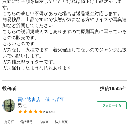
質問にて金額を提示していただければ値下げ出品対応しま
す。

こちらの著しい不備があった場合は返品返金対応します。

簡易検品、出品ですので状態が気になる方やサイズや写真追
加など質問してください

こちらの説明掲載ミスもありますので原則写真に写っている
ものの販売です。

もらいものです

ガスなし　火種でます。着火確認してないのでジャンク品扱
いでお願いします。

ガス補充型ライターです。

ガス漏れしたような汚れあります。
投稿者
投稿
16505
件
買い適書店 値下げ可
男性
フォローする
5.0
(
569
)
身分証
電話番号
古物商
法人書類