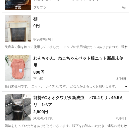
プリフラ
Ad
棚
0円
横浜市
8月6日
美容室で花を飾って使用していました。 トップの使用感はだいぶありますのでご理解
神奈川
横浜市
その他
わんちゃん、ねこちゃんペット服ニット新品未使
用
800円
宮山駅
8月6日
新品未使用です。 ニット。 サイズ XLです。 どなたかよろしくお願いします。
神奈川
平塚市
宮山駅
その他
わんちゃん
能勢YGオオクワガタ新成虫 ♂76.4ミリ♀49.5ミ
リ 1ペア
2,900円
武蔵溝ノ口駅
8月6日
興味をもっていただきありがとうございます。以下をお読みいただきご連絡お待ちしています。 