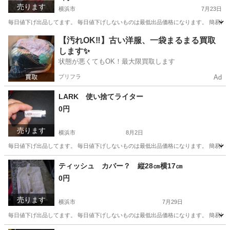
売ります
横浜市
7月23日
毎日値下げ出品してます。 毎日値下げしないものは最低出品価格になります。 簡易検
神奈川
横浜市
その他
アクアラング
【汚れOK‼️】古い洋服、一袋まるまる買取
します✨
状態が悪くてもOK！最大限買取します
プリフラ
Ad
LARK 使い捨てライター
0円
売ります
横浜市
8月2日
毎日値下げ出品してます。 毎日値下げしないものは最低出品価格になります。 簡易検
神奈川
横浜市
その他
使い捨てライター
ティッシュ カバー？ 縦28㎝横17㎝
0円
売ります
横浜市
7月29日
毎日値下げ出品してます。 毎日値下げしないものは最低出品価格になります。 簡易検