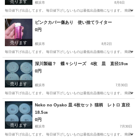
売ります
横浜市
8月6日
毎日値下げ出品してます。 毎日値下げしないものは最低出品価格になります。 簡易検
神奈川
横浜市
収納家具
ピンクカバー傷あり 使い捨てライター
0円
売ります
横浜市
8月2日
毎日値下げ出品してます。 毎日値下げしないものは最低出品価格になります。 簡易検
神奈川
横浜市
その他
深川製磁？ 蝶々シリーズ 4枚 皿 直径19㎝
0円
売ります
横浜市
7月30日
毎日値下げ出品してます。 毎日値下げしないものは最低出品価格になります。 簡易検
神奈川
横浜市
食器
Neko no Oyako 皿 4枚セット 猫柄 レトロ 直径
18.5㎝
0円
売ります
横浜市
7月30日
毎日値下げ出品してます。 毎日値下げしないものは最低出品価格になります。 簡易検