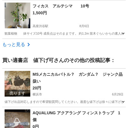
神奈川
川崎市
武蔵溝ノ口駅
その他
能勢
フィカス アルテシマ 10号
1,500円
高座渋谷駅
8月6日
観葉植物 鉢サイズ10号 成長点はそのままです。 約1.2m 苗木ぐらいからの素人に
神奈川
綾瀬市
高座渋谷駅
その他
10号
もっと見る
買い適書店 値下げ可
さんのその他の投稿記事：
MSメカニカルバトル？ ガンダム？ ジャンク品
扱い
20円
売ります
横浜市
6月29日
値下げ出品対応しますので希望額質問してください。過度な値下げは徐々に値下げしてそ
神奈川
横浜市
その他
AQUALUNG アクアラング フィンストラップ 1
個
0円