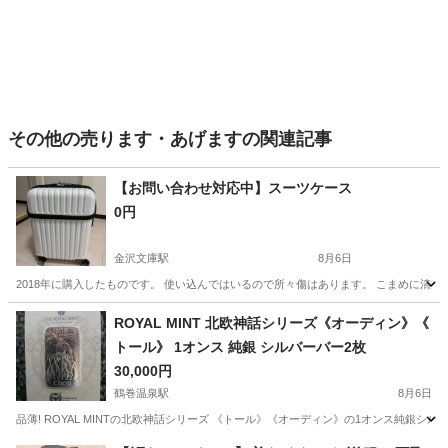
その他の売ります・あげますの関連記事
【お問い合わせ対応中】スーツケース
0円
金沢文庫駅
8月6日
2018年に購入したものです。 使い込んではいるので所々傷はあります。 こまめに清掃、
神奈川
横浜市
金沢文庫駅
その他
ROYAL MINT 北欧神話シリーズ《オーディン》《
トール》 1オンス 純銀 シルバーバー2枚
30,000円
鶴巻温泉駅
8月6日
品薄! ROYAL MINTの北欧神話シリーズ 《トール》《オーディン》の1オンス純銀