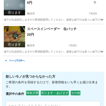
0円
売ります
横浜市
7月4日
値下げ出品対応しますので希望額質問してください。過度な値下げは徐々に値下げしてそ
神奈川
横浜市
その他
スペースインベーダー 缶バッチ
20円
売ります
横浜市
7月8日
値下げ出品対応しますので希望額質問してください。過度な値下げは徐々に値下げしてそ
神奈川
横浜市
その他
ページTOPへ
欲しいモノが見つからなかった方
ご希望の条件を登録するだけで、新着情報をいち早くお届け出来ま
す。
神奈川県
売ります・あげます
その他
選択中の条件