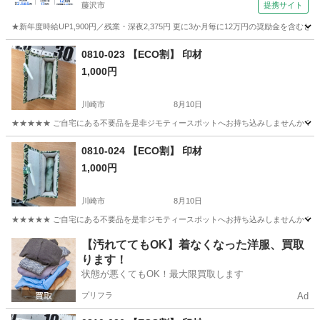
藤沢市
提携サイト
★新年度時給UP1,900円／残業・深夜2,375円 更に3か月毎に12万円の奨励金を含む
神奈川
藤沢市
その他
0810-023 【ECO割】 印材
1,000円
川崎市
8月10日
★★★★★ ご自宅にある不要品を是非ジモティースポットへお持ち込みしませんか？ 家
神奈川
川崎市
個人用印鑑
現地
0810-024 【ECO割】 印材
1,000円
川崎市
8月10日
★★★★★ ご自宅にある不要品を是非ジモティースポットへお持ち込みしませんか？ 家
神奈川
川崎市
個人用印鑑
現地
【汚れててもOK】着なくなった洋服、買取
ります！
状態が悪くてもOK！最大限買取します
プリフラ
Ad