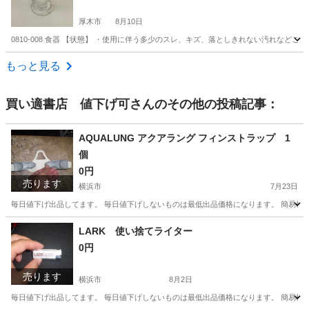
厚木市
8月10日
0810-008 食器 【状態】 ・使用に伴う多少のスレ、キズ、落としきれない汚れなど
神奈川
厚木市
食器
現地
もっと見る
買い適書店 値下げ可
さんのその他の投稿記事：
AQUALUNG アクアラング フィンストラップ 1
個
0円
売ります
横浜市
7月23日
毎日値下げ出品してます。 毎日値下げしないものは最低出品価格になります。 簡易検
神奈川
横浜市
その他
アクアラング
LARK 使い捨てライター
0円
売ります
横浜市
8月2日
毎日値下げ出品してます。 毎日値下げしないものは最低出品価格になります。 簡易検