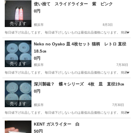
神奈川
横浜市
その他
使い捨て スライドライター 紫 ピンク
0円
売ります
横浜市
8月3日
毎日値下げ出品してます。 毎日値下げしないものは最低出品価格になります。 簡易検
神奈川
横浜市
その他
Neko no Oyako 皿 4枚セット 猫柄 レトロ 直径
18.5㎝
0円
売ります
横浜市
7月30日
毎日値下げ出品してます。 毎日値下げしないものは最低出品価格になります。 簡易検
神奈川
横浜市
食器
深川製磁？ 蝶々シリーズ 4枚 皿 直径19㎝
0円
売ります
横浜市
7月30日
毎日値下げ出品してます。 毎日値下げしないものは最低出品価格になります。 簡易検
神奈川
横浜市
食器
KENT ガスライター 白
50円