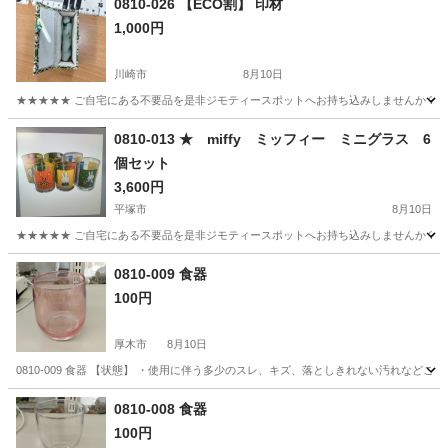
0810-026 【ECO割】 印材
1,000円
川崎市
8月10日
★★★★★ ご自宅にある不要品を是非ジモティースポットへお持ち込みしませんか？ 家
神奈川
川崎市
個人用印鑑
現地
0810-013 ★ miffy ミッフィー ミニグラス 6
個セット
3,600円
平塚市
8月10日
★★★★★ ご自宅にある不要品を是非ジモティースポットへお持ち込みしませんか？ 家
神奈川
平塚市
食器
ミッフィー
0810-009 食器
100円
厚木市
8月10日
0810-009 食器 【状態】 ・使用に伴う多少のスレ、キズ、落としきれない汚れなど
神奈川
厚木市
食器
現地
0810-008 食器
100円