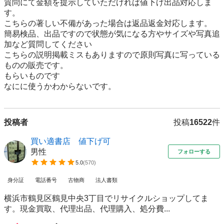
質問にて金額を提示していただければ値下げ出品対応しま
す。

こちらの著しい不備があった場合は返品返金対応します。

簡易検品、出品ですので状態が気になる方やサイズや写真追
加など質問してください

こちらの説明掲載ミスもありますので原則写真に写っている
ものの販売です。

もらいものです

なにに使うかわからないです。
投稿者
投稿
16522
件
買い適書店 値下げ可
男性
フォローする
5.0
(
570
)
身分証
電話番号
古物商
法人書類
横浜市鶴見区鶴見中央3丁目でリサイクルショップしてま
す。現金買取、代理出品、代理購入、処分費...