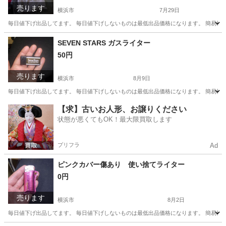
売ります
横浜市
7月29日
毎日値下げ出品してます。 毎日値下げしないものは最低出品価格になります。 簡易検
神奈川
横浜市
その他
ティッシュ
SEVEN STARS ガスライター
50円
売ります
横浜市
8月9日
毎日値下げ出品してます。 毎日値下げしないものは最低出品価格になります。 簡易検
神奈川
横浜市
その他
ガス
【求】古いお人形、お譲りください
状態が悪くてもOK！最大限買取します
プリフラ
Ad
ピンクカバー傷あり 使い捨てライター
0円
売ります
横浜市
8月2日
毎日値下げ出品してます。 毎日値下げしないものは最低出品価格になります。 簡易検