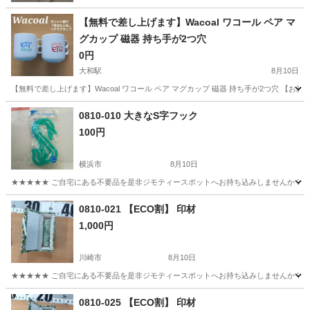
【無料で差し上げます】Wacoal ワコール ペア マ
グカップ 磁器 持ち手が2つ穴
0円
大和駅
8月10日
【無料で差し上げます】Wacoal ワコール ペア マグカップ 磁器 持ち手が2つ穴 【お渡し
神奈川
大和市
大和駅
食器
0810-010 大きなS字フック
100円
横浜市
8月10日
★★★★★ ご自宅にある不要品を是非ジモティースポットへお持ち込みしませんか？ 家
神奈川
横浜市
洗濯用品
現地
0810-021 【ECO割】 印材
1,000円
川崎市
8月10日
★★★★★ ご自宅にある不要品を是非ジモティースポットへお持ち込みしませんか？ 家
神奈川
川崎市
個人用印鑑
現地
0810-025 【ECO割】 印材