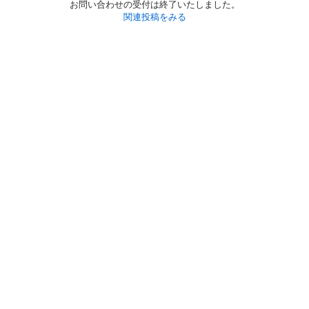
お問い合わせの受付は終了いたしました。
関連投稿をみる
初めての方へ
利用規約
プライバシーポリシー
プライバシー・ステートメント
健全化に資する運用方針
お問い合わせ
運営会社
サイトマップ
ご利用ガイド
フリーワードで探す
PC版で表示
都道府県選択
特定商取引法の表示
利用者情報の外部送信について
© 2011-
2026
Jmty, Inc.