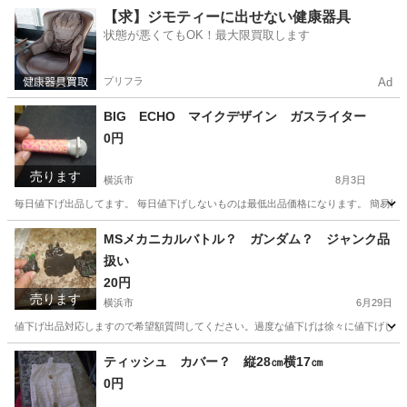
神奈川
横浜市
その他
使い捨てライター
【求】ジモティーに出せない健康器具
状態が悪くてもOK！最大限買取します
プリフラ
Ad
BIG ECHO マイクデザイン ガスライター
0円
売ります
横浜市
8月3日
毎日値下げ出品してます。 毎日値下げしないものは最低出品価格になります。 簡易検
神奈川
横浜市
その他
ガス
MSメカニカルバトル？ ガンダム？ ジャンク品
扱い
20円
売ります
横浜市
6月29日
値下げ出品対応しますので希望額質問してください。過度な値下げは徐々に値下げしてそ
神奈川
横浜市
その他
ティッシュ カバー？ 縦28㎝横17㎝
0円