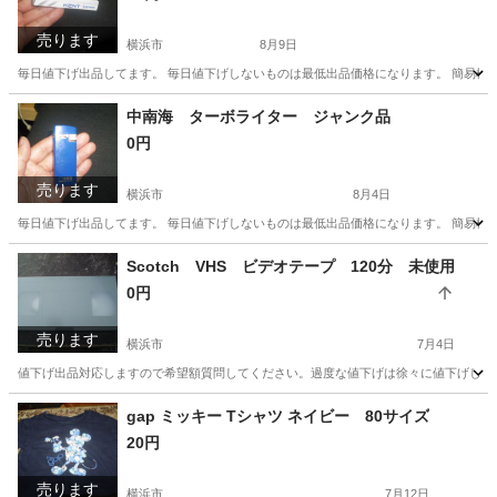
売ります
横浜市
8月9日
毎日値下げ出品してます。 毎日値下げしないものは最低出品価格になります。 簡易検
神奈川
横浜市
その他
ガス
中南海 ターボライター ジャンク品
0円
売ります
横浜市
8月4日
毎日値下げ出品してます。 毎日値下げしないものは最低出品価格になります。 簡易検
神奈川
横浜市
その他
ジャンク品
Scotch VHS ビデオテープ 120分 未使用
0円
売ります
横浜市
7月4日
値下げ出品対応しますので希望額質問してください。過度な値下げは徐々に値下げしてそ
神奈川
横浜市
その他
gap ミッキー Tシャツ ネイビー 80サイズ
20円
売ります
横浜市
7月12日