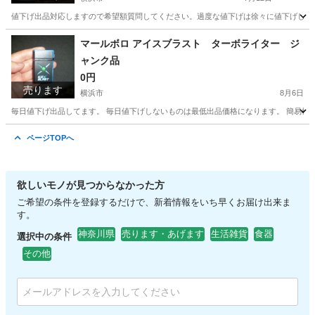
値下げ出品対応しますので希望額質問してください。過度な値下げは徐々に値下げしてそ
神奈川
横浜市
ベビー用品
マールボロ アイスブラスト ターボライター ジ
ャンク品
0円
売ります
横浜市
8月6日
毎日値下げ出品してます。 毎日値下げしないものは最低出品価格になります。 簡易検
神奈川
横浜市
その他
マールボロ
ページTOPへ
欲しいモノが見つからなかった方
ご希望の条件を登録するだけで、新着情報をいち早くお届け出来ま
す。
神奈川県
売ります・あげます
生活雑貨
食器
選択中の条件
その他