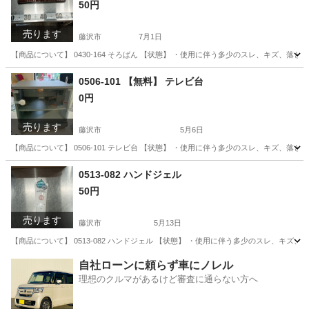
50円
売ります
藤沢市
7月1日
【商品について】 0430-164 そろばん 【状態】 ・使用に伴う多少のスレ、キズ、落
神奈川
藤沢市
生活雑貨
0506-101 【無料】 テレビ台
0円
売ります
藤沢市
5月6日
【商品について】 0506-101 テレビ台 【状態】 ・使用に伴う多少のスレ、キズ、落
神奈川
藤沢市
家具
リユース
0513-082 ハンドジェル
50円
売ります
藤沢市
5月13日
【商品について】 0513-082 ハンドジェル 【状態】 ・使用に伴う多少のスレ、キズ
神奈川
藤沢市
その他
リユース
自社ローンに頼らず車にノレル
理想のクルマがあるけど審査に通らない方へ