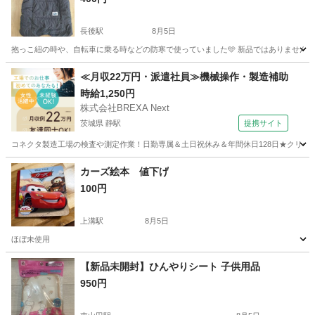
長後駅
8月5日
抱っこ紐の時や、自転車に乗る時などの防寒で使っていました🩵 新品ではありませんが
神奈川
藤沢市
長後駅
ベビー用品
Lee
≪月収22万円・派遣社員≫機械操作・製造補助
時給1,250円
株式会社BREXA Next
茨城県 静駅
提携サイト
コネクタ製造工場の検査や測定作業！日勤専属＆土日祝休み＆年間休日128日★クリーン
茨城
常陸大宮市
静駅
その他
カーズ絵本 値下げ
100円
上溝駅
8月5日
ほぼ未使用
神奈川
相模原市
上溝駅
キッズ用品
カーズ
【新品未開封】ひんやりシート 子供用品
950円