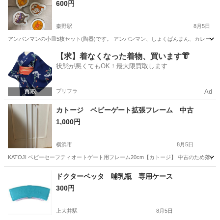
600円
秦野駅
8月5日
アンパンマンの小皿5枚セット(陶器)です。 アンパンマン、しょくぱんまん、カレーパン
神奈川
横浜市
秦野駅
ベビー用品
食洗機
【求】着なくなった着物、買います👘
状態が悪くてもOK！最大限買取します
プリフラ
Ad
カトージ ベビーゲート拡張フレーム 中古
1,000円
横浜市
8月5日
KATOJI ベビーセーフティオートゲート用フレーム20cm【カトージ】 中古のため
神奈川
横浜市
ベビー用品
カトージ
ドクターベッタ 哺乳瓶 専用ケース
300円
上大井駅
8月5日