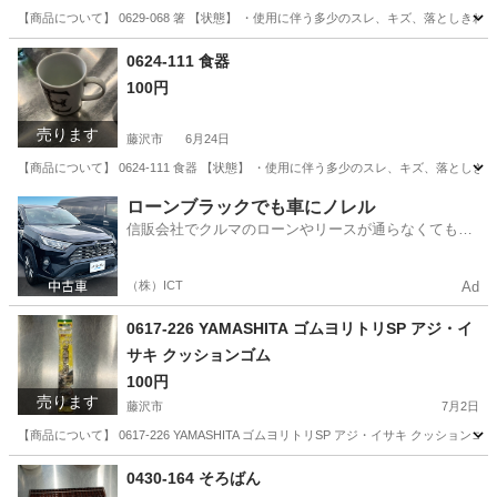
【商品について】 0629-068 箸 【状態】 ・使用に伴う多少のスレ、キズ、落としき
神奈川
藤沢市
食器
リユース
0624-111 食器
100円
売ります
藤沢市
6月24日
【商品について】 0624-111 食器 【状態】 ・使用に伴う多少のスレ、キズ、落とし
神奈川
藤沢市
食器
リユース
ローンブラックでも車にノレル
信販会社でクルマのローンやリースが通らなくてもク
ルマをご利用いただけるサービスがあります！
（株）ICT
Ad
0617-226 YAMASHITA ゴムヨリトリSP アジ・イ
サキ クッションゴム
100円
売ります
藤沢市
7月2日
【商品について】 0617-226 YAMASHITA ゴムヨリトリSP アジ・イサキ クッ
神奈川
藤沢市
その他
イサキ
0430-164 そろばん