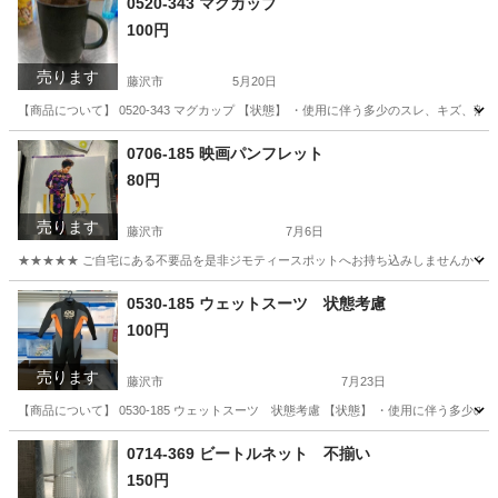
0520-343 マグカップ
100円
売ります
藤沢市
5月20日
【商品について】 0520-343 マグカップ 【状態】 ・使用に伴う多少のスレ、キズ、
神奈川
藤沢市
生活雑貨
リユース
0706-185 映画パンフレット
80円
売ります
藤沢市
7月6日
★★★★★ ご自宅にある不要品を是非ジモティースポットへお持ち込みしませんか？ 家
神奈川
藤沢市
DVD/ブルーレイ
現地
0530-185 ウェットスーツ 状態考慮
100円
売ります
藤沢市
7月23日
【商品について】 0530-185 ウェットスーツ 状態考慮 【状態】 ・使用に伴う多
神奈川
藤沢市
マリンスポーツ
リユース
0714-369 ビートルネット 不揃い
150円