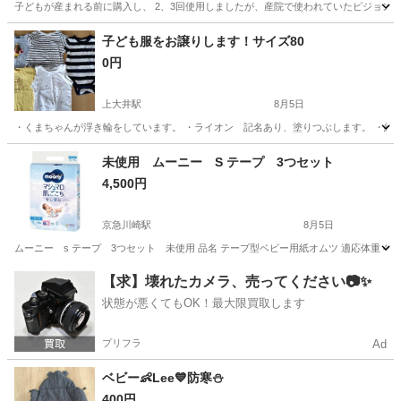
子どもが産まれる前に購入し、 2、3回使用しましたが、産院で使われていたピジョンに
神奈川
足柄上郡
上大井駅
ベビー用品
哺乳瓶
子ども服をお譲りします！サイズ80
0円
上大井駅
8月5日
・くまちゃんが浮き輪をしています。 ・ライオン 記名あり、塗りつぶします。 ・細い
神奈川
足柄上郡
上大井駅
ベビー用品
未使用 ムーニー S テープ 3つセット
4,500円
京急川崎駅
8月5日
ムーニー s テープ 3つセット 未使用 品名 テープ型ベビー用紙オムツ 適応体重 4k
神奈川
川崎市
京急川崎駅
ベビー用品
紙おむつ
【求】壊れたカメラ、売ってください📷✨
状態が悪くてもOK！最大限買取します
プリフラ
Ad
ベビー👶Lee💙防寒⛄️
400円