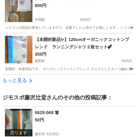
800円
中田駅
8月5日
シリコンの部品が変色していますので、必要でしたら併せてお渡しします。 シリコン
神奈川
横浜市
中田駅
ベビー用品
スマイルキュート
【未開封新品✨】120cmオーガニックコットンブ
レンド ランニングシャツ２枚セット🦖
350円
秦野駅
8月5日
未開封、未使用品です。 オーガニックコットンブレンド さらりとしたカノコ編み 吸汗速乾
神奈川
秦野市
秦野駅
キッズ用品
トップバリュ
もっと見る
ジモスポ藤沢辻堂
さんのその他の投稿記事：
0629-068 箸
50円
売ります
藤沢市
6月29日