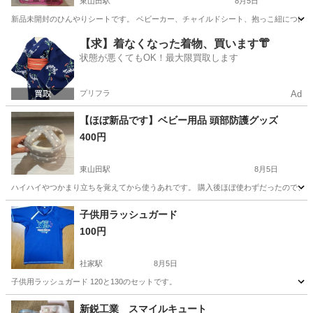
東山田駅
8月5日
新品未開封のひんやりシートです。 ベビーカー、チャイルドシート、抱っこ紐につけら
神奈川
横浜市
東山田駅
ベビー用品
用品
【求】着なくなった着物、買います👘
状態が悪くてもOK！最大限買取します
プリフラ
Ad
【ほぼ新品です】ベビー用品 頭部防護グッズ
400円
東山田駅
8月5日
ハイハイやつかまり立ちを覚えてから使うあれです。 購入後ほぼ使わずだったので、マ
神奈川
横浜市
東山田駅
ベビー用品
グッズ
子供用ラッシュガード
100円
社家駅
8月5日
子供用ラッシュガード 120と130のセットです。
神奈川
海老名市
社家駅
キッズ用品
新鋭工業 スマイルキュート