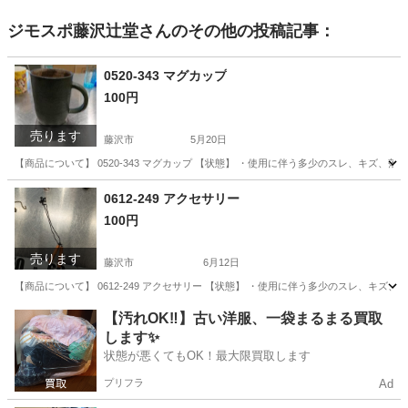
ジモスポ藤沢辻堂
さんのその他の投稿記事：
0520-343 マグカップ
100円
売ります
藤沢市
5月20日
【商品について】 0520-343 マグカップ 【状態】 ・使用に伴う多少のスレ、キズ、
神奈川
藤沢市
生活雑貨
リユース
0612-249 アクセサリー
100円
売ります
藤沢市
6月12日
【商品について】 0612-249 アクセサリー 【状態】 ・使用に伴う多少のスレ、キズ
神奈川
藤沢市
インテリア雑貨/小物
リユース
【汚れOK‼️】古い洋服、一袋まるまる買取
します✨
状態が悪くてもOK！最大限買取します
プリフラ
Ad