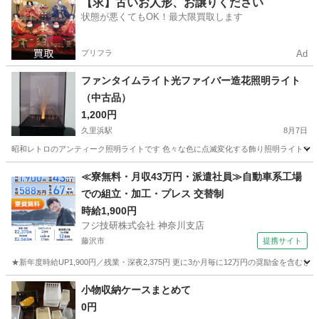
【求】古いお人形、お譲りください
状態が悪くてもOK！最大限買取します
プリフラ
Ad
ファンタイムライト光ファイバー造花照明ライト
（中古品）
1,200円
久里浜駅
8月7日
昭和レトロのアンティーク照明ライトです 色々な色に点滅変化する飾り照明ライトです 
神奈川
横須賀市
久里浜駅
家庭用品
≪寮無料・月収43万円・派遣社員≫自動車系工場
での組立・加工・プレス 交替制
時給1,900円
フジ技研株式会社 神奈川支店
藤沢市
提携サイト
★新年度時給UP1,900円／残業・深夜2,375円 更に3か月毎に12万円の奨励金を含む
神奈川
藤沢市
その他
小物収納ケースまとめて
0円