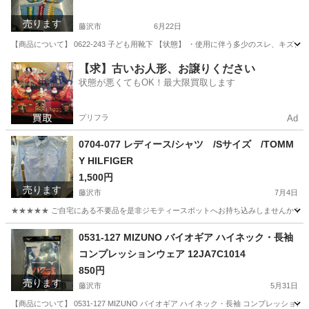
売ります
藤沢市
6月22日
【商品について】 0622-243 子ども用靴下 【状態】 ・使用に伴う多少のスレ、キズ
神奈川
藤沢市
小物
リユース
【求】古いお人形、お譲りください
状態が悪くてもOK！最大限買取します
プリフラ
Ad
0704-077 レディース/シャツ /Sサイズ /TOMM
Y HILFIGER
1,500円
売ります
藤沢市
7月4日
★★★★★ ご自宅にある不要品を是非ジモティースポットへお持ち込みしませんか？ 家
神奈川
藤沢市
ブラウス
TOMMY HILFIGER
0531-127 MIZUNO バイオギア ハイネック・長袖
コンプレッションウェア 12JA7C1014
850円
売ります
藤沢市
5月31日
【商品について】 0531-127 MIZUNO バイオギア ハイネック・長袖 コンプレッショ