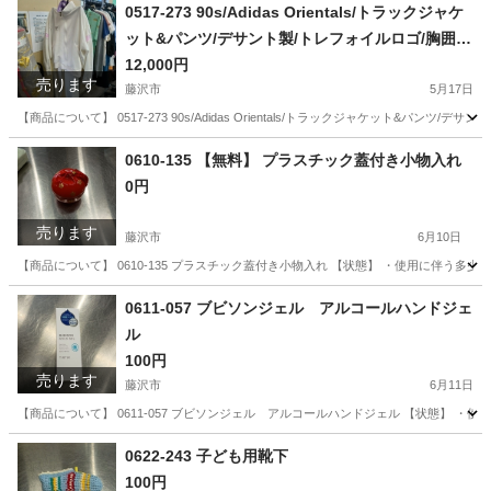
0517-273 90s/Adidas Orientals/トラックジャケ
ット&パンツ/デサント製/トレフォイルロゴ/胸囲10
2 身長180
12,000円
売ります
藤沢市
5月17日
【商品について】 0517-273 90s/Adidas Orientals/トラックジャケット&パンツ
神奈川
藤沢市
服/ファッション
リユース
0610-135 【無料】 プラスチック蓋付き小物入れ
0円
売ります
藤沢市
6月10日
【商品について】 0610-135 プラスチック蓋付き小物入れ 【状態】 ・使用に伴う
神奈川
藤沢市
インテリア雑貨/小物
リユース
0611-057 ブビソンジェル アルコールハンドジェ
ル
100円
売ります
藤沢市
6月11日
【商品について】 0611-057 ブビソンジェル アルコールハンドジェル 【状態】 
神奈川
藤沢市
その他
リユース
0622-243 子ども用靴下
100円