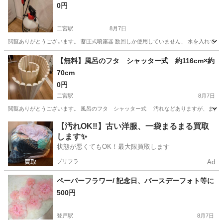
0円
二宮駅
8月7日
閲覧ありがとうございます。 蓄圧式噴霧器 数回しか使用していません、 水を入れて数
神奈川
中郡
二宮駅
掃除用具
【無料】風呂のフタ シャッター式 約116cm×約
70cm
0円
二宮駅
8月7日
閲覧ありがとうございます。 風呂のフタ シャッター式 汚れなどありますが、まだまだ使え
神奈川
中郡
二宮駅
家庭用品
【汚れOK‼️】古い洋服、一袋まるまる買取
します✨
状態が悪くてもOK！最大限買取します
プリフラ
Ad
ペーパーフラワー/ 記念日、バースデーフォト等に
500円
登戸駅
8月7日