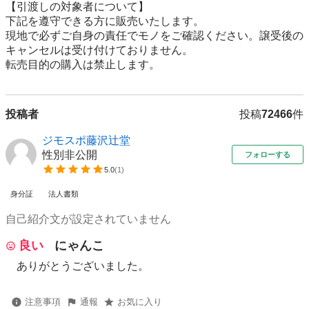
【引渡しの対象者について】

下記を遵守できる⽅に販売いたします。

現地で必ずご⾃⾝の責任でモノをご確認ください。譲受後の
キャンセルは受け付けておりません。

転売⽬的の購⼊は禁⽌します。
投稿者
投稿
72466
件
ジモスポ藤沢辻堂
性別非公開
フォローする
5.0
(
1
)
身分証
法人書類
自己紹介文が設定されていません
良い
にゃんこ
ありがとうございました。
注意事項
通報
お気に入り