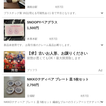
湘南台駅
8月7日
プラスチック製 18点(増える可能性あり) 全て中古となります。
神奈川
藤沢市
湘南台駅
家庭用品
SNOOPYペアグラス
1,500円
本厚木駅
8月7日
新品未使用です。 お取引後のクレーム返品お断りします。
神奈川
厚木市
本厚木駅
食器
グラス
【求】古いお人形、お譲りください
状態が悪くてもOK！最大限買取します
プリフラ
Ad
NIKKOテディベア プレート 皿 5枚セット
2,750円
立場駅
8月7日
NIKKOテディベア プレート 皿 5枚セット 繊細なブルーのラインアートでテディベ