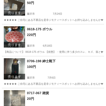
50円
売ります
藤沢市
7月24日
★★★★★ ご自宅にある不要品を是非ジモティースポットへお持ち込みしませんか？ 家
神奈川
藤沢市
収納家具
ブックエンド
0618-175 ボウル
220円
売ります
藤沢市
6月18日
【商品について】 0618-175 ボウル 【状態】 ・使用に伴う多少のスレ、キズ、落と
神奈川
藤沢市
食器
リユース
0706-198 紳士靴下
100円
売ります
藤沢市
7月6日
★★★★★ ご自宅にある不要品を是非ジモティースポットへお持ち込みしませんか？ 家
神奈川
藤沢市
小物
現地
0717-067 雑貨
20円