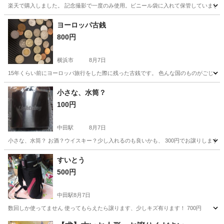
楽天で購入しました。 記念撮影で一度のみ使用。ビニール袋に入れて保管していました。
神奈川
川崎市
登戸駅
年中行事用品
ヨーロッパ古銭
800円
横浜市
8月7日
15年くらい前にヨーロッパ旅行をした際に残った古銭です。 色んな国のものがごじゃ
神奈川
横浜市
その他
小さな、水筒？
100円
中田駅
8月7日
小さな、水筒？ お酒？ウイスキー？少し入れるのも良いかも、 300円でお譲りします、
神奈川
横浜市
中田駅
食器
すいとう
500円
中田駅
8月7日
数回しか使ってません 使ってもらえたら譲ります、少しキズ有ります！ 700円
神奈川
横浜市
中田駅
食器