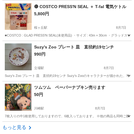
神奈川
横浜市
立場駅
食器
🔴 COSTCO PRESS'N SEAL ＋ T-fal 電気ケトル
5,800円
桜ヶ丘駅
8月7日
■COSTCO : GLAD PRESS'N SEAL(未使用品) ・サイズ : 43m × 30
神奈川
大和市
桜ヶ丘駅
食器
ウェッジウッド
Suzy's Zoo プレート 皿 直径約19センチ
990円
立場駅
8月7日
Suzy's Zoo プレート 皿 直径約19センチ Suzy's Zooのキャラクターが
神奈川
横浜市
立場駅
食器
ツムツム ペーパーナプキン売ります
50円
川崎駅
8月7日
7枚入りの中1枚使用しておりますので、6枚入っております。 ※他の商品も同時ご購入
神奈川
川崎市
川崎駅
家庭用品
ナプキン
もっと見る