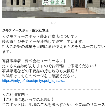
ジモティースポット藤沢辻堂店
＜ジモティースポット藤沢辻堂店について＞

藤沢市とジモティーが連携して運営しています。

粗⼤ごみ等の減量を⽬的にまだ使えるものをリユースしてい
ます。

運営事業者：株式会社ユーミーネット

たくさん品物がありますのでお気軽にご来場ください！

家具家電などの不要品の持ち込みも大歓迎！

https://jmty.jp/about/jmtyspot_fujisawa
＝＝＝＝＝＝＝＝＝＝＝＝＝＝＝＝＝＝＝＝＝＝＝＝＝＝

＜ご利用案内＞

【ご利用にあたってのお願い】

当スポットは、地域のごみを減らすため、不要品のリユース