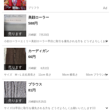
プリフラ
Ad
美顔ローラー
588円
売ります
川崎駅
7月23日
小顔ローラーエミリー美顔ローラー早目に取引を優先される方を どうぞよろしくお願いいたし
神奈川
川崎市
川崎駅
フェイスケア
カーディガン
66円
売ります
川崎駅
6月2日
サイズ M～L 左右肩長さ 11cm 長さ 56cm 横長さ 50cm ブラウン色早目
神奈川
川崎市
川崎駅
カーディガン
ブラウス
81円
売ります
川崎駅
6月25日
サイズ11早目に取引を優先される方を どうぞよろしくお願いいたします🙇‍♂️