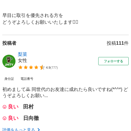
早目に取引を優先される方を

どうぞよろしくお願いいたします🙇‍♂️
投稿者
投稿
111
件
梨菜
女性
フォローする
4.9
(
777
)
身分証
電話番号
初めまして🙇 同世代のお友達に成れたら良いですね(*^^*) ど
うぞよろしくお願い...
良い
田村
良い
日向徹
評価をもっと見る