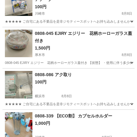
100円
川崎市
8月8日
★★★★★ ご自宅にある不要品を是非ジモティースポットへお持ち込みしませんか？ 家
神奈川
川崎市
掃除用具
クリーナー
0808-045 EJIRY エジリー 花柄ホーローガラス蓋
付き
1,500円
厚木市
8月8日
0808-045 EJIRY エジリー 花柄ホーローガラス蓋付き 【状態】 ・使用に伴う
神奈川
厚木市
調理器具
EJIRY
0808-086 アク取り
100円
横浜市
8月8日
★★★★★ ご自宅にある不要品を是非ジモティースポットへお持ち込みしませんか？ 家
神奈川
横浜市
調理器具
現地
0808-339 【ECO割】 カプセルホルダー
1,000円