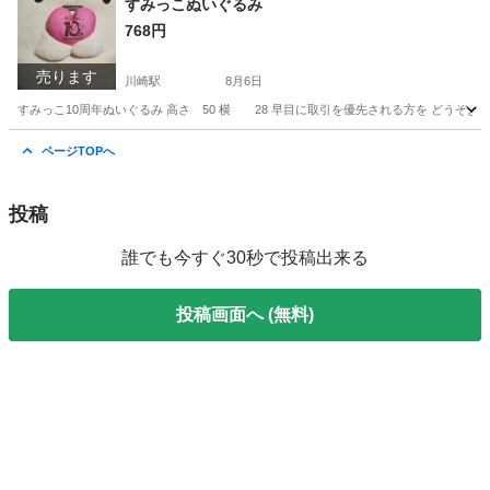
すみっこぬいぐるみ
768円
売ります
川崎駅
8月6日
すみっこ10周年ぬいぐるみ 高さ 50 横 28 早目に取引を優先される方を どうぞよろし
神奈川
川崎市
川崎駅
おもちゃ
ページTOPへ
投稿
誰でも今すぐ30秒で投稿出来る
投稿画面へ (無料)