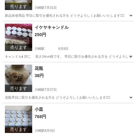
売ります
川崎駅
7月31日
新品未使用品 早目に取引を優先される方を どうぞよろしくお願いいたします🙇‍♂️
神奈川
川崎市
川崎駅
調理器具
イケヤキャンドル
250円
売ります
川崎駅
6月8日
キャンドル🕯️ 20こ 高さ24cm程です。 早目に取引を優先される方を どうぞよろしくお願い
神奈川
川崎市
川崎駅
芳香剤、消臭剤
花瓶
38円
売ります
川崎駅
7月27日
花瓶早目に取引を優先される方を どうぞよろしくお願いいたします🙇‍♂️
神奈川
川崎市
川崎駅
食器
小皿
768円
売ります
川崎駅
8月4日