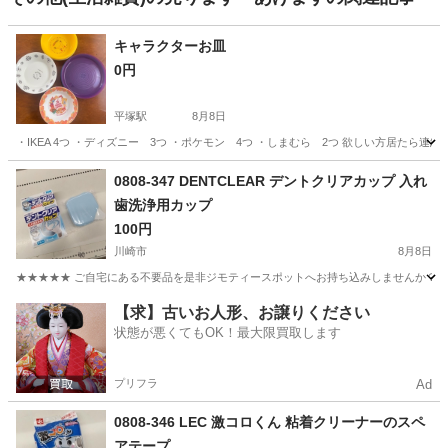
キャラクターお皿
0円
平塚駅
8月8日
・IKEA 4つ ・ディズニー 3つ ・ポケモン 4つ ・しまむら 2つ 欲しい方居たら連絡
神奈川
平塚市
平塚駅
食器
0808-347 DENTCLEAR デントクリアカップ 入れ
歯洗浄用カップ
100円
川崎市
8月8日
★★★★★ ご自宅にある不要品を是非ジモティースポットへお持ち込みしませんか？ 家
神奈川
川崎市
家庭用品
現地
【求】古いお人形、お譲りください
状態が悪くてもOK！最大限買取します
プリフラ
Ad
0808-346 LEC 激コロくん 粘着クリーナーのスペ
アテープ