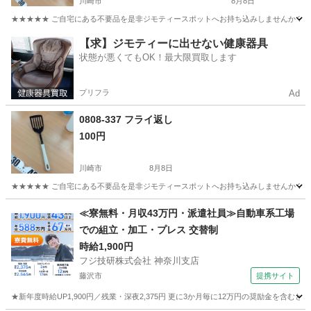
川崎市
8月8日
★★★★★ ご自宅にある不要品を是非ジモティースポットへお持ち込みしませんか？ 家
神奈川
川崎市
食器
カプセル
【求】ジモティーに出せない健康器具
状態が悪くてもOK！最大限買取します
プリフラ
Ad
0808-337 フライ返し
100円
川崎市
8月8日
★★★★★ ご自宅にある不要品を是非ジモティースポットへお持ち込みしませんか？ 家
神奈川
川崎市
調理器具
現地
≪寮無料・月収43万円・派遣社員≫自動車系工場
での組立・加工・プレス 交替制
時給1,900円
フジ技研株式会社 神奈川支店
藤沢市
提携サイト
★新年度時給UP1,900円／残業・深夜2,375円 更に3か月毎に12万円の奨励金を含む