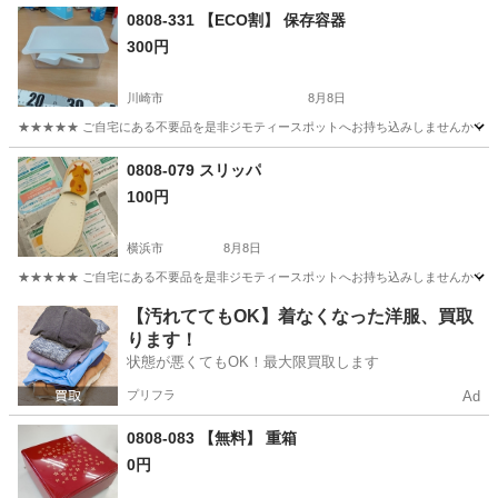
神奈川
藤沢市
その他
0808-331 【ECO割】 保存容器
300円
川崎市
8月8日
★★★★★ ご自宅にある不要品を是非ジモティースポットへお持ち込みしませんか？ 家
神奈川
川崎市
家庭用品
0808-079 スリッパ
100円
横浜市
8月8日
★★★★★ ご自宅にある不要品を是非ジモティースポットへお持ち込みしませんか？ 家
神奈川
横浜市
生活雑貨
現地
【汚れててもOK】着なくなった洋服、買取
ります！
状態が悪くてもOK！最大限買取します
プリフラ
Ad
0808-083 【無料】 重箱
0円