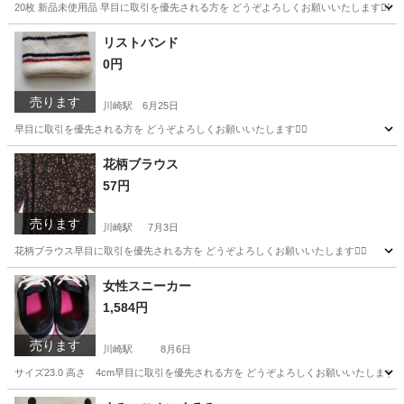
20枚 新品未使用品 早目に取引を優先される方を どうぞよろしくお願いいたします🙇‍♂️
神奈川
川崎市
川崎駅
食器
リストバンド
0円
売ります
川崎駅
6月25日
早目に取引を優先される方を どうぞよろしくお願いいたします🙇‍♂️
神奈川
川崎市
川崎駅
バッグ
花柄ブラウス
57円
売ります
川崎駅
7月3日
花柄ブラウス早目に取引を優先される方を どうぞよろしくお願いいたします🙇‍♂️
神奈川
川崎市
川崎駅
カーディガン
花柄
女性スニーカー
1,584円
売ります
川崎駅
8月6日
サイズ23.0 高さ 4cm早目に取引を優先される方を どうぞよろしくお願いいたします🙇‍♂
神奈川
川崎市
川崎駅
靴