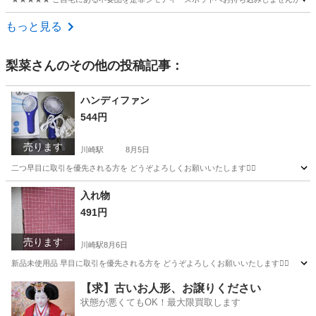
神奈川
川崎市
家庭用品
現地
もっと見る
梨菜
さんのその他の投稿記事：
ハンディファン
544円
売ります
川崎駅
8月5日
二つ早目に取引を優先される方を どうぞよろしくお願いいたします🙇‍♂️
神奈川
川崎市
川崎駅
季節、空調家電
入れ物
491円
売ります
川崎駅
8月6日
新品未使用品 早目に取引を優先される方を どうぞよろしくお願いいたします🙇‍♂️
神奈川
川崎市
川崎駅
家具
【求】古いお人形、お譲りください
状態が悪くてもOK！最大限買取します