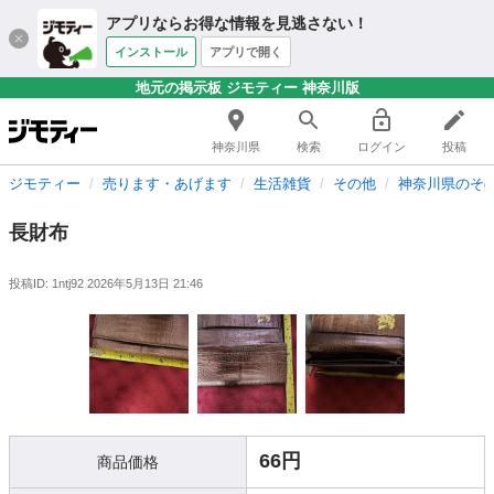
アプリならお得な情報を見逃さない！
インストール
アプリで開く
地元の掲示板 ジモティー 神奈川版
神奈川県
検索
ログイン
投稿
ジモティー
売ります・あげます
生活雑貨
その他
神奈川県のそ
長財布
投稿ID: 1ntj92
2026年5月13日 21:46
66円
商品価格