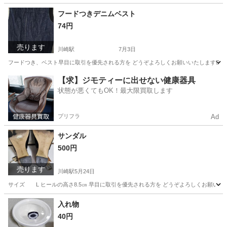
神奈川
川崎市
川崎駅
ブラウス
フードつきデニムベスト
74円
売ります
川崎駅
7月3日
フードつき、ベスト早目に取引を優先される方を どうぞよろしくお願いいたします🙇‍♂️
神奈川
川崎市
川崎駅
カーディガン
【求】ジモティーに出せない健康器具
状態が悪くてもOK！最大限買取します
プリフラ
Ad
サンダル
500円
売ります
川崎駅
5月24日
サイズ L ヒールの高さ8.5㎝ 早目に取引を優先される方を どうぞよろしくお願いいたしま
神奈川
川崎市
川崎駅
靴
入れ物
40円