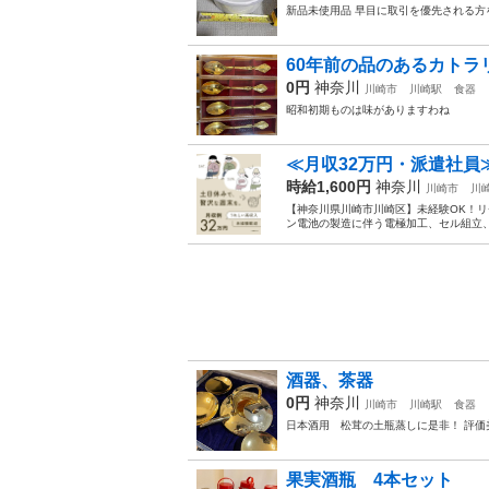
新品未使用品 早目に取引を優先される方を 
60年前の品のあるカトラ
0円
神奈川
川崎市
川崎駅
食器
昭和初期ものは味がありますわね
≪月収32万円・派遣社員
時給1,600円
神奈川
川崎市
川
【神奈川県川崎市川崎区】未経験OK！リチ
ン電池の製造に伴う電極加工、セル組立、
酒器、茶器
0円
神奈川
川崎市
川崎駅
食器
日本酒用 松茸の土瓶蒸しに是非！ 評価
果実酒瓶 4本セット