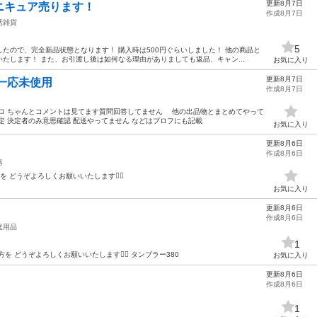
更新8月7日
ニキュア売ります！
作成8月7日
活雑貨
5
たので、完全新品状態となります！ 購入時は500円ぐらいしました！ 他の商品と
たします！ また、お引渡し後は如何なる理由がありましても返品、キャン...
お気に入り
更新8月7日
ロ一応未使用
作成8月7日
トロ ちゃんとコメントは見てます質問回答してません 他の出品物とまとめてやって
定 決定者のみ意思確認 配送やってません などはプロフにも記載
お気に入り
更新8月6日
作成8月6日
器
 どうぞよろしくお願いいたします🙇‍♂️
お気に入り
更新8月6日
作成8月6日
庭用品
1
 どうぞよろしくお願いいたします🙇‍♂️ タンブラー380
お気に入り
更新8月6日
作成8月6日
1