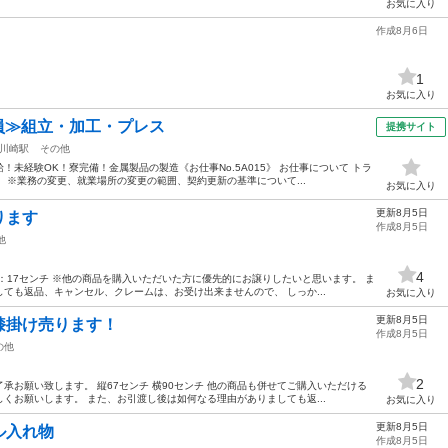
お気に入り
作成8月6日
1
お気に入り
社員≫組立・加工・プレス
提携サイト
川崎駅
その他
未経験OK！寮完備！金属製品の製造《お仕事No.5A015》 お仕事について トラ
 ※業務の変更、就業場所の変更の範囲、契約更新の基準について...
お気に入り
更新8月5日
ります
作成8月5日
他
4
：17センチ ※他の商品を購入いただいた方に優先的にお譲りしたいと思います。 ま
ても返品、キャンセル、クレームは、お受け出来ませんので、 しっか...
お気に入り
更新8月5日
膝掛け売ります！
作成8月5日
の他
2
承お願い致します。 縦67センチ 横90センチ 他の商品も併せてご購入いただける
くお願いします。 また、お引渡し後は如何なる理由がありましても返...
お気に入り
更新8月5日
ル入れ物
作成8月5日