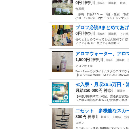
0円
神奈川
川崎市
川崎駅
食器
食器棚
・飯碗 口径13.5cm 1個 ・飯碗 口径1
小皿 12✕9cm 2枚 ・ランチョンマッ
プロフ必読‼️まとめてあ
0円
神奈川
川崎市
川崎駅
その他
他のとまとめてやってません個別です ほ
アファイル ルーズファイル他色々
アロマウォーター、アロ
1,500円
神奈川
川崎市
川崎駅
アロマオイル
Francfrancのホワイトムスクのアロ
【Francfranc WHITE MUSK AROMA W
≪入寮・月収36.5万円
月給250,000円
神奈川
川崎市
【神奈川県川崎市川崎区】交通費全額支給！
ック用金属部品の製造及び付随する業務。
二セット 多機能なスカ
800円
神奈川
川崎市
川崎駅
洗
ズボン
２つのセット価格 多機能なズボンハン