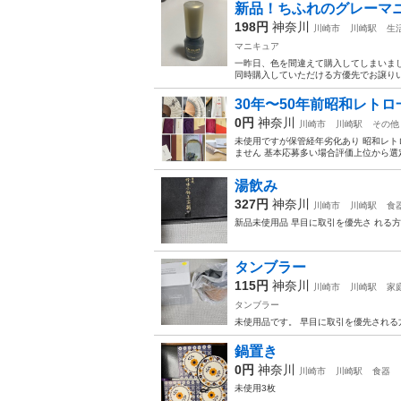
新品！ちふれのグレーマ
198円
神奈川
川崎市
川崎駅
生
マニキュア
一昨日、色を間違えて購入してしまいまし
同時購入していただける方優先でお譲りい
30年〜50年前昭和レト
0円
神奈川
川崎市
川崎駅
その他
未使用ですが保管経年劣化あり 昭和レ
ません 基本応募多い場合評価上位から選
湯飲み
327円
神奈川
川崎市
川崎駅
食
新品未使用品 早目に取引を優先さ れる方を
タンブラー
115円
神奈川
川崎市
川崎駅
家
タンブラー
未使用品です。 早目に取引を優先される方を
鍋置き
0円
神奈川
川崎市
川崎駅
食器
未使用3枚