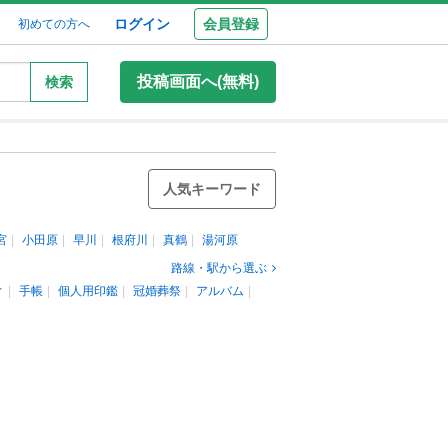
ログイン
会員登録
初めての方へ
投稿画面へ(無料)
検索
人気キーワード
宮
小田原
早川
根府川
真鶴
湯河原
路線・駅から選ぶ
ィ
手帳
個人用印鑑
冠婚葬祭
アルバム