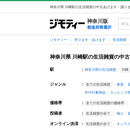
神奈川県 川崎駅の生活雑貨の中古あげます・譲り
神奈川版
都道府県選択
ジモティー
売ります・あげます
生活雑貨
神奈川県 川崎駅の生活雑貨の中
駅
：
神奈川県の生活雑貨
川崎
ジャンル
：
全ての生活雑貨
食器
年中行事用品
ラッピング
価格帯
：
全ての生活雑貨の価格帯
投稿者
：
生活雑貨の全て
個人
オンライン決済
：
生活雑貨の全て
オンラ