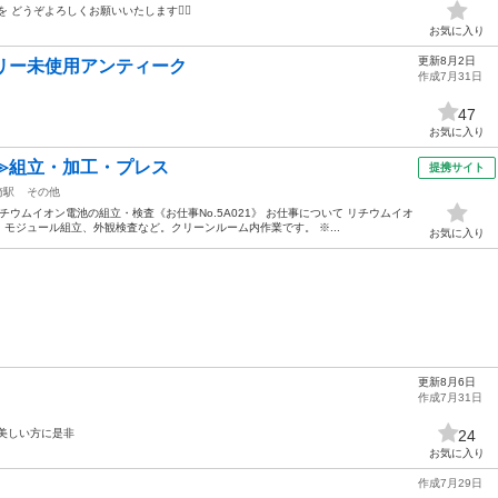
どうぞよろしくお願いいたします🙇‍♂️
お気に入り
更新8月2日
リー未使用アンティーク
作成7月31日
47
お気に入り
≫組立・加工・プレス
提携サイト
崎駅
その他
ウムイオン電池の組立・検査《お仕事No.5A021》 お仕事について リチウムイオ
モジュール組立、外観検査など。クリーンルーム内作業です。 ※...
お気に入り
更新8月6日
作成7月31日
美しい方に是非
24
お気に入り
作成7月29日