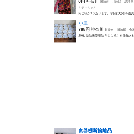
0円
神奈川
川崎市
川崎駅
調理器
キティちゃん
同じ物が3つあります。早目に取引を優先さ
小皿
768円
神奈川
川崎市
川崎駅
食
20枚 新品未使用品 早目に取引を優先され
食器棚断捨離品