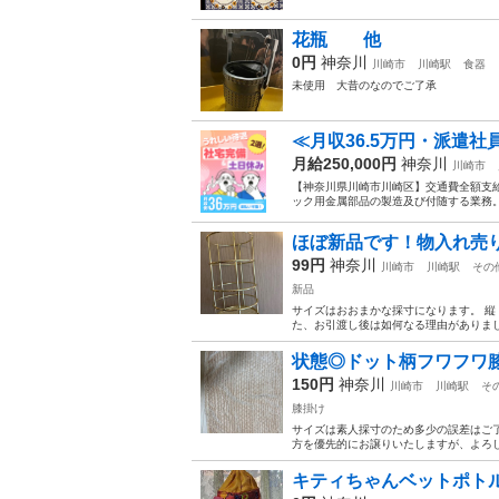
花瓶 他
0円
神奈川
川崎市
川崎駅
食器
未使用 大昔のなのでご了承
≪月収36.5万円・派遣
月給250,000円
神奈川
川崎市
【神奈川県川崎市川崎区】交通費全額支給！
ック用金属部品の製造及び付随する業務。
ほぼ新品です！物入れ売
99円
神奈川
川崎市
川崎駅
その
新品
サイズはおおまかな採寸になります。 縦
た、お引渡し後は如何なる理由がありまし
状態◎ドット柄フワフワ
150円
神奈川
川崎市
川崎駅
そ
膝掛け
サイズは素人採寸のため多少の誤差はご了
方を優先的にお譲りいたしますが、よろし
キティちゃんベットポト