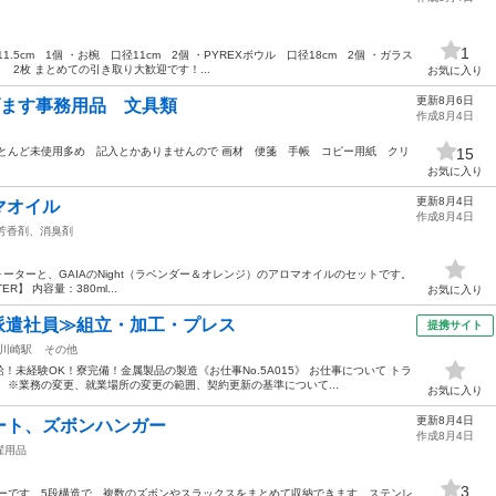
1
1.5cm 1個 ・お椀 口径11cm 2個 ・PYREXボウル 口径18cm 2個 ・ガラス
ト 2枚 まとめての引き取り大歓迎です！...
お気に入り
更新8月6日
げます事務用品 文具類
作成8月4日
とんど未使用多め 記入とかありませんので 画材 便箋 手帳 コピー用紙 クリ
15
お気に入り
更新8月4日
マオイル
作成8月4日
芳香剤、消臭剤
マウォーターと、GAIAのNight（ラベンダー＆オレンジ）のアロマオイルのセットです。
ATER】 内容量：380ml...
お気に入り
・派遣社員≫組立・加工・プレス
提携サイト
川崎駅
その他
未経験OK！寮完備！金属製品の製造《お仕事No.5A015》 お仕事について トラ
 ※業務の変更、就業場所の変更の範囲、契約更新の基準について...
お気に入り
更新8月4日
ート、ズボンハンガー
作成8月4日
濯用品
3
ガーです。5段構造で、複数のズボンやスラックスをまとめて収納できます。ステンレ