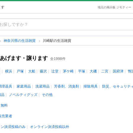
ます
地元の掲示板 ジモティー
神奈川県の生活雑貨
川崎駅の生活雑貨
古あげます・譲ります
全1998件
横浜
戸塚
大船
藤沢
辻堂
茅ケ崎
平塚
大磯
二宮
国府津
鴨
調理器具
家庭用品
洗濯用品
芳香剤、消臭剤
掃除用具
防災、セキュリテ
用品
ノベルティグッズ
その他
無料
販売業者
イン決済投稿のみ
オンライン決済投稿以外