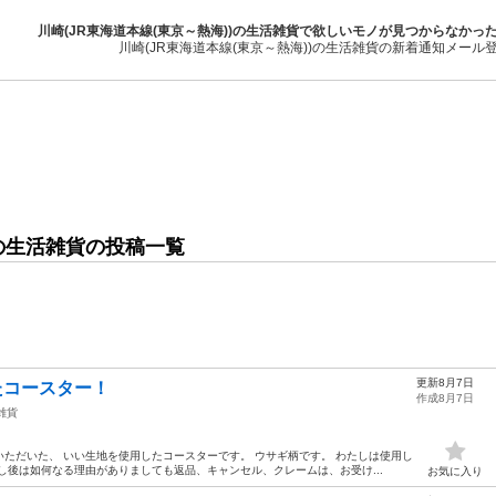
川崎(JR東海道本線(東京～熱海))の生活雑貨で欲しいモノが見つからなかっ
川崎(JR東海道本線(東京～熱海))の生活雑貨の新着通知メール
)の生活雑貨の投稿一覧
更新8月7日
たコースター！
作成8月7日
雑貨
ただいた、 いい生地を使用したコースターです。 ウサギ柄です。 わたしは使用し
し後は如何なる理由がありましても返品、キャンセル、クレームは、お受け...
お気に入り