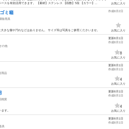
スを有効活用できます。 【素材】ステンレス 【段数】5段 【カラー】...
お気に入り
作成8月2日
】ゴミ箱
掃除用具
に大きな傷や汚れなどはありません。 サイズ等は写真をご参照くださいませ。
お気に入り
更新8月1日
作成8月1日
その他
8
お気に入り
更新8月1日
作成8月1日
庭用品
4
お気に入り
更新8月1日
用
作成8月1日
活雑貨
4
います。
お気に入り
更新8月1日
作成8月1日
器具