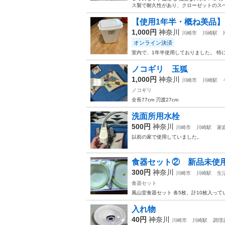
ス製で耐久性があり、クローゼットのスペー
【使用1年半・概ね美品
1,000円
神奈川
川崎市
川崎駅
オンライン決済
室内で、1年半使用しておりました。 特
ノコギリ 玉狐
1,000円
神奈川
川崎市
川崎駅
ノコギリ
全長77cm 刃渡27cm
洗面所用水栓
500円
神奈川
川崎市
川崎駅
家
以前の家で使用していました。
食器セット② 新品未使
300円
神奈川
川崎市
川崎駅
生
食器セット
風山堂食器セット 各5枚、計10枚入って
入れ物
40円
神奈川
川崎市
川崎駅
調理