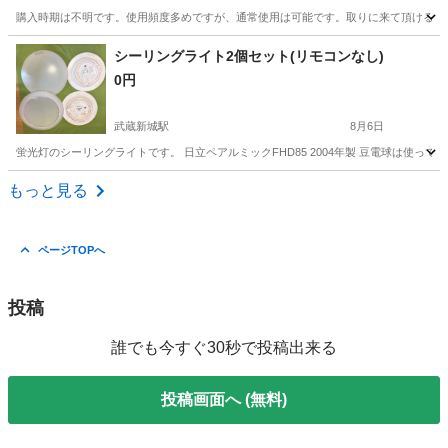
購入時期は不明です。使用頻度多めですが、通常使用は可能です。取りに来て頂ける方限
神奈川
大和市
南林間駅
その他
鉛筆削り
シーリングライト2個セット(リモコンなし)
0円
武蔵新城駅
8月6日
蛍光灯のシーリングライトです。 日立ペアルミックFHD85 2004年製 豆電球は使
神奈川
川崎市
武蔵新城駅
その他
もっと見る
ページTOPへ
投稿
誰でも今すぐ30秒で投稿出来る
投稿画面へ (無料)