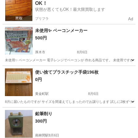
OK！
状態が悪くてもOK！最大限買取します
プリフラ
Ad
未使用✨ ベーコンメーカー
500円
厚木市
8月6日
未使用✨ ベーコンメーカー 電子レンジでベーコンが 作れる商品です。 未使用ですが箱
神奈川
厚木市
調理器具
スモーク
使い捨てプラスチック手袋196枚
0円
黄金町駅
8月6日
8月に届いたものですが サイズを間違えてしまったのでお譲りします 試しに2枚ずつ着け
神奈川
横浜市
黄金町駅
掃除用具
鉛筆削り
300円
南林間駅
8月6日