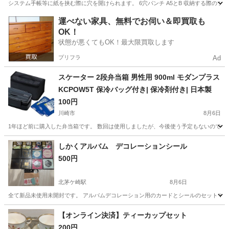
システム手帳等に紙を挟む際に穴を開けられます。 6穴パンチ A5とB 収納する際の
神奈川
横浜市
戸塚駅
生活雑貨
システム手帳
運べない家具、無料でお伺い＆即買取も
OK！
状態が悪くてもOK！最大限買取します
プリフラ
Ad
スケーター 2段弁当箱 男性用 900ml モダンプラス
KCPOW5T 保冷バッグ付き| 保冷剤付き| 日本製
100円
川崎市
8月6日
1年ほど前に購入した弁当箱です。 数回は使用しましたが、今後使う予定もないので出品します。 【
神奈川
川崎市
食器
しかくアルバム デコレーションシール
500円
北茅ケ崎駅
8月6日
全て新品未使用未開封です。 アルバムデコレーション用のカードとシールのセットで
神奈川
茅ヶ崎市
北茅ケ崎駅
生活雑貨
【オンライン決済】ティーカップセット
200円