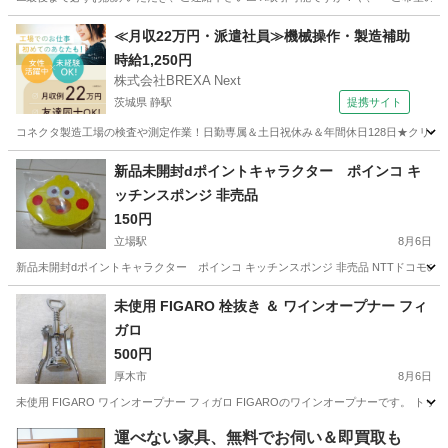
神奈川
厚木市
その他
≪月収22万円・派遣社員≫機械操作・製造補助
時給1,250円
株式会社BREXA Next
茨城県 静駅
提携サイト
コネクタ製造工場の検査や測定作業！日勤専属＆土日祝休み＆年間休日128日★クリーン
茨城
常陸大宮市
静駅
その他
新品未開封dポイントキャラクター ポインコ キ
ッチンスポンジ 非売品
150円
立場駅
8月6日
新品未開封dポイントキャラクター ポインコ キッチンスポンジ 非売品 NTTドコモのキャ
神奈川
横浜市
立場駅
ノベルティグッズ
新品
未使用 FIGARO 栓抜き ＆ ワインオープナー フィ
ガロ
500円
厚木市
8月6日
未使用 FIGARO ワインオープナー フィガロ FIGAROのワインオープナーです。 
神奈川
厚木市
調理器具
フィガロ
運べない家具、無料でお伺い＆即買取も