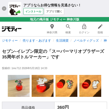
アプリならお得な情報を見逃さない！
インストール
アプリで開く
地元の掲示板 ジモティー 神奈川版
神奈川県
検索
ログイン
投稿
ジモティー
売ります・あげます
生活雑貨
ノベルティグッズ
神
セブン-イレブン限定の「スーパーマリオブラザーズ
35周年ボトルマーカー」です
投稿ID: 1mc712
2026年5月18日 14:33
360円
商品価格