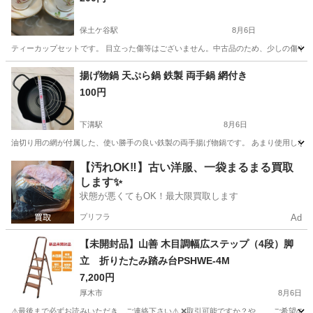
保土ケ谷駅
8月6日
ティーカップセットです。 目立った傷等はございません。中古品のため、少しの傷や汚
神奈川
横浜市
保土ケ谷駅
食器
ティーカップ
揚げ物鍋 天ぷら鍋 鉄製 両手鍋 網付き
100円
下溝駅
8月6日
油切り用の網が付属した、使い勝手の良い鉄製の両手揚げ物鍋です。 あまり使用しなかっ
神奈川
愛甲郡
下溝駅
調理器具
【汚れOK‼️】古い洋服、一袋まるまる買取
します✨
状態が悪くてもOK！最大限買取します
プリフラ
Ad
【未開封品】山善 木目調幅広ステップ（4段）脚
立 折りたたみ踏み台PSHWE-4M
7,200円
厚木市
8月6日
⚠️最後まで必ずお読みいただき、ご連絡下さい⚠️ ❌取引可能ですか？や、 ご希望の日時