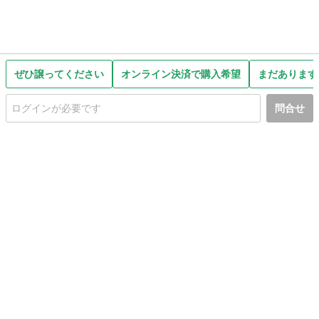
ぜひ譲ってください
オンライン決済で購入希望
まだあります
問合せ
初めての方へ
利用規約
プライバシーポリシー
プライバシー・ステートメント
健全化に資する運用方針
お問い合わせ
運営会社
サイトマップ
ご利用ガイド
フリーワードで探す
PC版で表示
都道府県選択