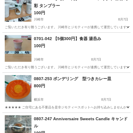
彩 タンブラー
100円
川崎市
8月7日
ご覧いただき有り難うございます。 川崎市とジモティーが連携して運営しています。 粗
神奈川
川崎市
食器
リユース
0701-042 【5個300円】食器 湯呑み
100円
川崎市
8月7日
ご覧いただき有り難うございます。 川崎市とジモティーが連携して運営しています。 粗
神奈川
川崎市
食器
リユース
0807-253 ポンデリング 型つきカレー皿
800円
横浜市
8月7日
★★★★★ ご自宅にある不要品を是非ジモティースポットへお持ち込みしませんか？ 家
神奈川
横浜市
調理器具
ポンデリング
0807-247 Anniversaire Sweets Candle キャンド
ル