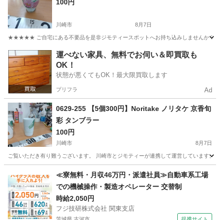
100円
川崎市
8月7日
★★★★★ ご自宅にある不要品を是非ジモティースポットへお持ち込みしませんか？ 家
神奈川
川崎市
食器
湯呑み
運べない家具、無料でお伺い＆即買取も
OK！
状態が悪くてもOK！最大限買取します
プリフラ
Ad
0629-255 【5個300円】Noritake ノリタケ 京香旬
彩 タンブラー
100円
川崎市
8月7日
ご覧いただき有り難うございます。 川崎市とジモティーが連携して運営しています。 粗
神奈川
川崎市
食器
リユース
≪寮無料・月収46万円・派遣社員≫自動車系工場
での機械操作・製造オペレーター 交替制
時給2,050円
フジ技研株式会社 関東支店
茨城県 古河市
提携サイト