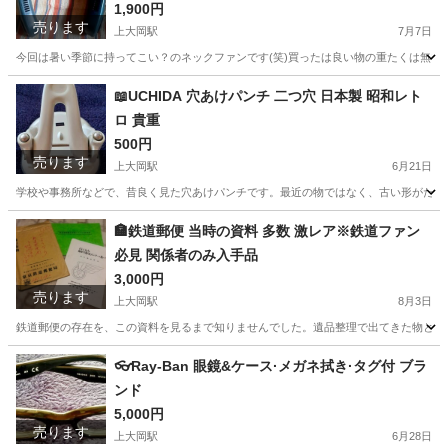
1,900円
売ります
上大岡駅
7月7日
今回は暑い季節に持ってこい？のネックファンです(笑)買ったは良い物の重たくは無い
神奈川
横浜市
上大岡駅
季節、空調家電
コード
📖UCHIDA 穴あけパンチ 二つ穴 日本製 昭和レト
ロ 貴重
500円
売ります
上大岡駅
6月21日
学校や事務所などで、昔良く見た穴あけパンチです。最近の物ではなく、古い形がたまり
神奈川
横浜市
上大岡駅
オフィス用家具
レトロ
🏣鉄道郵便 当時の資料 多数 激レア※鉄道ファン
必見 関係者のみ入手品
3,000円
売ります
上大岡駅
8月3日
鉄道郵便の存在を、この資料を見るまで知りませんでした。遺品整理で出てきた物となり
神奈川
横浜市
上大岡駅
ノベルティグッズ
鉄道
👓️Ray-Ban 眼鏡&ケース·メガネ拭き·タグ付 ブラ
ンド
5,000円
売ります
上大岡駅
6月28日