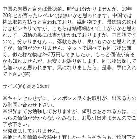
中国の陶器と言えば景徳鎮。時代は分かりませんが、10年
20年とか言ったレベルでは無いかと思われます。中国では
桃は邪気を払うと言われており、縁起物です。景徳鎮の絵付
けはピンキリですが、こちらは結構細かい仕上がりかと思わ
れます。図柄の裏には書が掛かれておりますが、中国語です
ので、分かりません…。落款もあり、良いものかと思われま
すが、価値が分かりません。ネットで調べても同じ物は無
く、似た様な物は2~3万円してましたが、もっと価値が有る
かも知れませんが、お安くお譲り致します。同じ物は探して
も無いかと思われます。気になりましたら、是非、手に入れ
て下さい(笑)

サイズ(約):高さ15cm

※キャンセルせずに、レスポンス良くお取引が、出来る方の
み御問い合わせ下さい。

※限界までお勉強しておりますが、値引きをされる方は、こ
ちらの価値が分からないとみなし、お取引出来ませんのでご
了承下さい。

※発送はしておりません。

※他にも景徳鎮を投稿中！宜しかったらそちらもご検討下さ