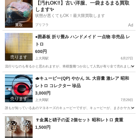
神奈川
横浜市
上大岡駅
インテリア雑貨/小物
5円玉
【汚れOK‼️】古い洋服、一袋まるまる買取
します✨
状態が悪くてもOK！最大限買取します
プリフラ
Ad
●囲碁板 折り畳み ハンドメイド 一点物 非売品 レ
トロ
600円
売ります
上大岡駅
6月27日
流行りなのも有るかと思われますが、将棋盤幾つか出して人気が有り全て売れましたが、
神奈川
横浜市
上大岡駅
おもちゃ
レトロ
🫖キューピー(QP) やかん 3L 大容量 激レア 昭和
レトロ コレクター 珍品
3,000円
売ります
上大岡駅
7月29日
誰もが知っているあのマヨネーズのキューピーですが、キューピーが、まさかヤカンを作
神奈川
横浜市
上大岡駅
調理器具
キューピー
🍷金属と硝子の盃 2個セット 昭和レトロ 貴重
1,500円