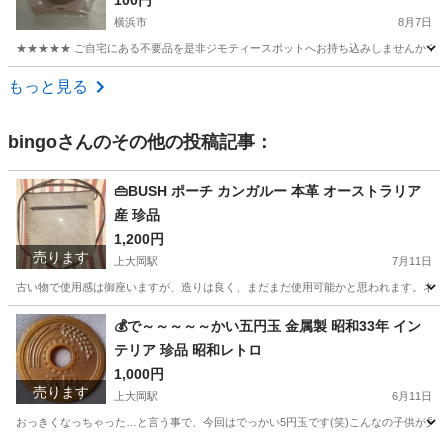
100円
横浜市
8月7日
★★★★★ ご自宅にある不要品を是非ジモティースポットへお持ち込みしませんか？ 家
神奈川
横浜市
その他
現地
もっと見る
bingo
さんのその他の投稿記事：
👜BUSH ポーチ カンガルー 本革 オーストラリア
産 珍品
1,200円
売ります
上大岡駅
7月11日
古い物で使用感は御座いますが、造りは良く、まだまだ使用可能かと思われます。ネット
神奈川
横浜市
上大岡駅
靴/バッグ
本革
💰️で～～～～～かい五円玉 金属製 昭和33年 イン
テリア 珍品 昭和レトロ
1,000円
売ります
上大岡駅
6月11日
おっきくなっちゃった…と言う事で、今回はでっかい5円玉です(笑)こんなの子供が見