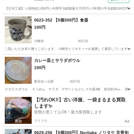
【古河工場】☆高時給2,050円☆年間手当総額最大79万円☆3年間の手当総額169万円
茨城
古河市
その他
0623-352 【5個300円】食器
100円
川崎市
8月7日
ご覧いただき有り難うございます。 川崎市とジモティーが連携して運営しています。 粗
神奈川
川崎市
食器
リユース
カレー皿とサラダボウル
100円
新百合ヶ丘駅
8月7日
※ガラスボウル そうめん、サラダ、デザートなどに ※大皿4枚 直径約24㎝ 、高さ
神奈川
川崎市
新百合ヶ丘駅
食器
【汚れOK‼️】古い洋服、一袋まるまる買取
します✨
状態が悪くてもOK！最大限買取します
プリフラ
Ad
0629-256 【5個300円】Noritake ノリタケ 京香旬