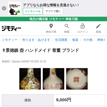
アプリならお得な情報を見逃さない！
インストール
アプリで開く
地元の掲示板 ジモティー 神奈川版
神奈川県
検索
ログイン
投稿
ジモティー
売ります・あげます
生活雑貨
食器
その他
神奈川
⚱️景徳鎮 壺 ハンドメイド 骨董 ブランド
投稿ID: 13powa
2026年7月19日 22:15
9,000円
価格