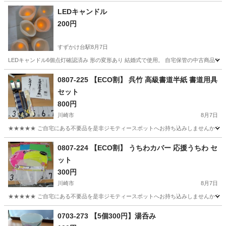
LEDキャンドル
200円
すずかけ台駅
8月7日
LEDキャンドル6個点灯確認済み 形の変形あり 結婚式で使用。 自宅保管の中古商品で
神奈川
横浜市
すずかけ台駅
その他
LED
0807-225 【ECO割】 呉竹 高級書道半紙 書道用具
セット
800円
川崎市
8月7日
★★★★★ ご自宅にある不要品を是非ジモティースポットへお持ち込みしませんか？ 家
神奈川
川崎市
手帳
半紙
0807-224 【ECO割】 うちわカバー 応援うちわ セ
ット
300円
川崎市
8月7日
★★★★★ ご自宅にある不要品を是非ジモティースポットへお持ち込みしませんか？ 家
神奈川
川崎市
家庭用品
うちわ
0703-273 【5個300円】湯呑み