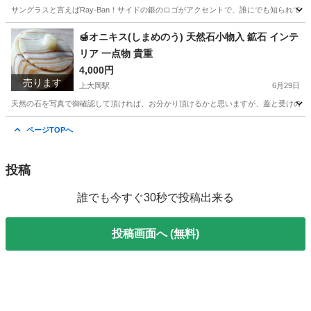
サングラスと言えばRay-Ban！サイドの銀のロゴがアクセントで、誰にでも知られてい
神奈川
横浜市
上大岡駅
小物
ブランド
🍯オニキス(しまめのう) 天然石小物入 鉱石 インテ
リア 一点物 貴重
4,000円
売ります
上大岡駅
6月29日
天然の石を写真で御確認して頂ければ、お分かり頂けるかと思いますが、蓋と受けの模様
神奈川
横浜市
上大岡駅
インテリア雑貨/小物
鉱石
ページTOPへ
投稿
誰でも今すぐ30秒で投稿出来る
投稿画面へ (無料)