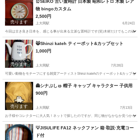
⏰SEIKO 古い置時計 日本製 昭和レトロ 木製 レア
物 bingoカスタム
2,500円
売ります
上大岡駅
6月24日
今回は古き良き日本を、感じる事が出来る立派な置時計です(笑)木材だけでもこの値段で
神奈川
横浜市
上大岡駅
時計
SEIKO
😸Shinzi kateh ティーポット&カップセット
1,000円
売ります
上大岡駅
7月28日
可愛い動物をモチーフにする雑貨アーティストShinzi katehのティーポット&カッ
神奈川
横浜市
上大岡駅
食器
Shinzi
👻シナぷしゅ 帽子 キャップ キャラクター 子供用
900円
売ります
上大岡駅
7月13日
お子様やコレクターに大人気！ネットで探したのですが、同じ物がなかなか見つからず、
神奈川
横浜市
上大岡駅
キッズ用品
シナぷしゅ
💡JISULIFE FA12 ネックファン 箱·取説·充電コー
ド付