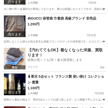
売ります
上大岡駅
7月5日
古い物で所々金属部分が変色しております。磨けば綺麗になりそうですが、現状のままお
神奈川
横浜市
上大岡駅
食器
硝子
👜GUCCI 保管袋 巾着袋 高級ブランド 非売品
1,200円
売ります
上大岡駅
7月21日
説明しなくとも誰もが知る有名な高級ブランドのグッチの保管袋です。ロゴとグッチカラ
神奈川
横浜市
上大岡駅
バッグ
グッチ
【汚れててもOK】着なくなった洋服、買取
ります！
状態が悪くてもOK！最大限買取します
プリフラ
Ad
🧴香水 5点セット フランス製 使い掛け コレクショ
ン 貴重
1,100円
売ります
上大岡駅
7月19日
昭和から最近の物まで、香水5点セットでお譲り致します。もう廃盤で手に入らない物も
神奈川
横浜市
上大岡駅
香水
使い