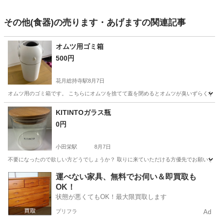
その他(食器)の売ります・あげますの関連記事
オムツ用ゴミ箱
500円
花月総持寺駅
8月7日
オムツ用のゴミ箱です。 こちらにオムツを捨てて蓋を閉めるとオムツが臭いずらくな
神奈川
横浜市
花月総持寺駅
掃除用具
KITINTOガラス瓶
0円
小田栄駅
8月7日
不要になったので欲しい方どうでしょうか？ 取りに来ていただける方優先でお願いし
神奈川
川崎市
小田栄駅
家庭用品
運べない家具、無料でお伺い＆即買取も
OK！
状態が悪くてもOK！最大限買取します
プリフラ
Ad