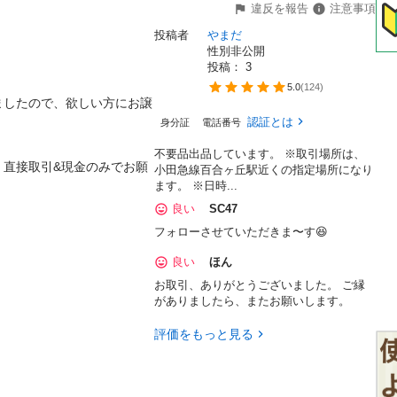
違反を報告
注意事項
投稿者
やまだ
性別非公開
投稿： 
3
5.0
(
124
)
ましたので、欲しい方にお譲
認証とは
身分証
電話番号
不要品出品しています。 ※取引場所は、
、直接取引&現金のみでお願
小田急線百合ヶ丘駅近くの指定場所になり
ます。 ※日時...
良い
SC47
フォローさせていただきま〜す😆
良い
ほん
お取引、ありがとうございました。 ご縁
がありましたら、またお願いします。
評価をもっと見る