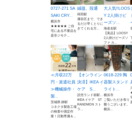
0727-271 SA
絨毯、段通
大人気!!LOOS
蒔田駅
SAKI CRY...
Y 2人掛けビ
瀬谷区まで、でき
横浜市
ーズソ...
るだけ早くとりに
★★★★★ ご自
きてくれる方...
海老名駅
宅にある不要品を
【美品】LOOSY
是非ジモテ...
2人掛けビーズソ
ファ カ...
≪月収22万
【オンライン
0618-229 陶
円・派遣社員
決済】IKEA イ
器製スタンド
≫機械操作・
ケア S...
ライト...
読売ランド前駅...
横浜市
製...
IKEA イケア ST
ご覧いただき有り
茨城県 静駅
RANDMON スト
難うございます。
コネクタ製造工場
ラ...
横浜...
の検査や測定作
業！日勤専属＆...