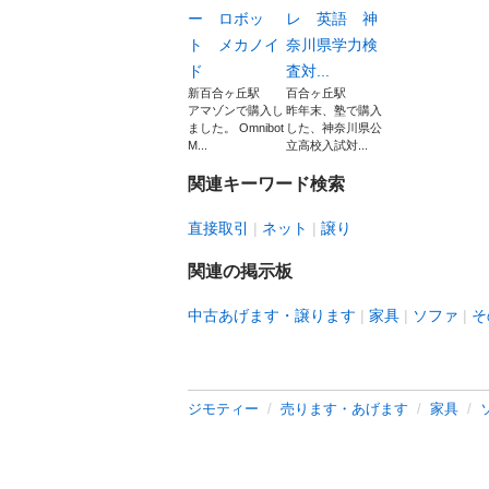
ー ロボッ
レ 英語 神
ト メカノイ
奈川県学力検
ド
査対...
新百合ヶ丘駅
百合ヶ丘駅
アマゾンで購入し
昨年末、塾で購入
ました。 Omnibot
した、神奈川県公
M...
立高校入試対...
関連キーワード検索
直接取引
ネット
譲り
関連の掲示板
中古あげます・譲ります
家具
ソファ
そ
ジモティー
売ります・あげます
家具