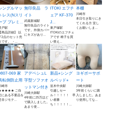
シングルマッ
無印良品 ラ
ITOKI エフチ
本棚
川崎市
トレス(Nスリ
イト
ェア KF-370
本日引き取りにき
武蔵新城駅
ープ プレミ...
J...
てくれる方 宜し
無印良品のライト
登戸駅
東戸塚駅
くお願いしま...
です。外側カバー
【商品詳細】 以
ITOKIのエフチェ
にキズがあり...
下2点のセット売
アです 椅子を買
りです。 ・...
い替え...
0807-069 家
アデペシュL
新品⭐︎シング
ヨギボーサポ
具転倒防止用
字型ソファオ
ルベッド⭐︎
ート
川崎市
並木中央駅
川崎大師駅
ットマン付き
★★★★★ ご自
引越しセー
3年前くらいに購
川崎大師駅
宅にある不要品を
ル！！！！！ 早
入しました。あま
4年前に25万ほど
是非ジモテ...
い者勝
り使用してな...
で購入しました。
ち！！！！！...
あまり使...