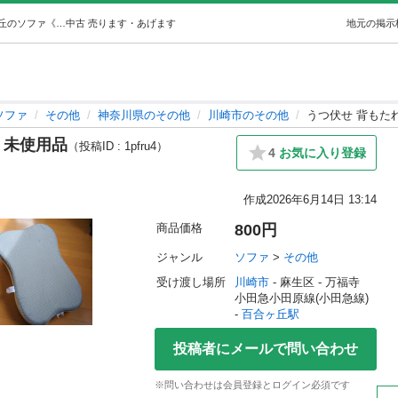
うつ伏せ 背もたれクッション 未使用品 (やまだ) 百合ヶ丘のソファ《その他》の中古あげます・譲ります｜ジモティーで不用品の処分
中古
売ります・あげます
地元の掲示
ソファ
その他
神奈川県のその他
川崎市のその他
うつ伏せ 背もた
 未使用品
（投稿ID : 1pfru4）
4
お気に入り登録
作成
2026年6月14日 13:14
商品価格
800円
ジャンル
ソファ
 > 
その他
受け渡し場所
川崎市
 - 麻生区
 - 万福寺
小田急小田原線(小田急線) 
- 
百合ヶ丘駅
投稿者にメールで問い合わせ
※問い合わせは会員登録とログイン必須です