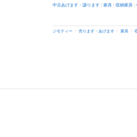
中古あげます・譲ります
家具
収納家具
ジモティー
売ります・あげます
家具
利用規約
プライ
運営会社
サイトマッ
© 2011-
2026
Jmty, Inc.