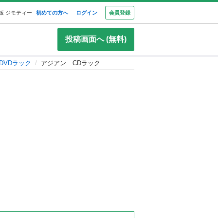
板 ジモティー
初めての方へ
ログイン
会員登録
投稿画面へ (無料)
DVDラック
アジアン CDラック