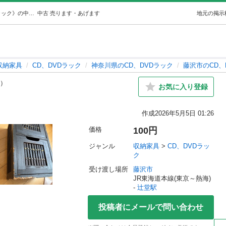
アジアンCDラック (茂蔵) 辻堂の収納家具《CD、DVDラック》の中古あげます・譲ります｜ジモティーで不用品の処分
中古
売ります・あげます
地元の掲示
収納家具
CD、DVDラック
神奈川県のCD、DVDラック
藤沢市のCD、
c）
お気に入り登録
作成
2026年5月5日 01:26
価格
100円
ジャンル
収納家具
 > 
CD、DVDラッ
ク
受け渡し場所
藤沢市
JR東海道本線(東京～熱海) 
- 
辻堂駅
投稿者にメールで問い合わせ