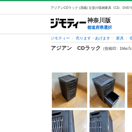
神奈川
版
都道府県選択
ジモティー
売ります・あげます
家具
アジアン CDラック
（投稿ID : 1hbs7