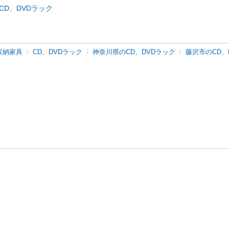
CD、DVDラック
収納家具
CD、DVDラック
神奈川県のCD、DVDラック
藤沢市のCD、
バシーポリシー
プライバシー・ステートメント
健全化に資する運用
プ
ご利用ガイド
フリーワードで探す
特定商取引法の表示
利用