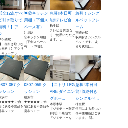
【全12点すべ
🌟②キッチン
急募‼️本日可
急募！シング
て引き取りで
用棚（下側ス
能‼️テレビ台
ルベットフレ
柿生駅
無料！】ア
ペース有）
ーム
テレビ台 問題な
辻堂駅
宮崎台駅
ク...
くご使用いただけ
②キッチン用棚
収納付きシングル
茅ケ崎駅
ます。 ...
（下側スペース
ベットです。 あ
【一括引き取りな
有） ・本棚と...
まり状態は...
ら無料！】アクリ
ルキューブラ...
0807-057 ク
0807-059 ク
【ニトリ LEG
急募‼️本日可
ッション
ッション
ARE ダイニン
能‼️収納付き
横浜市
横浜市
グボー...
シングルベ...
★★★★★ ご自
★★★★★ ご自
本厚木駅
柿生駅
宅にある不要品を
宅にある不要品を
【ジモティー限定
使用による多少の
是非ジモテ...
是非ジモテ...
特典】✨店頭で
傷や使用感はござ
「ジモティーを...
います。 問...