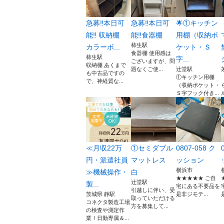
急募‼️本日可
急募‼️本日可
🌟①キッチン
能‼️ 収納棚
能‼️食器棚
用棚（収納ポ
柿生駅
カラーボ...
ケット・Ｓ
食器棚 使用感は
柿生駅
字...
ございますが、問
収納棚 あくまで
題なくご使...
辻堂駅
も中古品ですの
①キッチン用棚
で、神経質な...
（収納ポケット・
Ｓ字フック付き...
≪月収22万
①セミダブル
0807-058 ク
円・派遣社員
マットレス
ッション
横浜市
≫機械操作・
白
★★★★★ ご自
辻堂駅
製...
宅にある不要品を
引越しに伴い、受
茨城県 静駅
是非ジモテ...
取っていただける
コネクタ製造工場
方を募集して...
の検査や測定作
業！日勤専属＆...