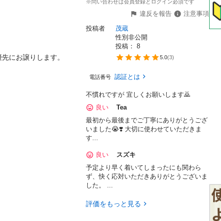
※問い合わせは会員登録とログイン必須です
違反を報告
注意事項
投稿者
茂蔵
性別非公開
投稿： 
8
にお譲りします。

5.0
(
3
)
認証とは
電話番号
不慣れですが 宜しくお願いします🙇
良い
Tea
最初から最後までご丁寧にありがとうござ
いました😭❣️ 大切に使わせていただきま
す...
良い
スズキ
予定より早く着いてしまったにも関わら
ず、快く応対いただきありがとうございま
した。 ...
評価をもっと見る