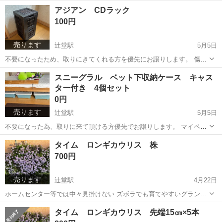
使用せずクロゼットで保管していた為、ピカピカです。
神奈川
藤沢市
辻堂駅
洗濯用品
ベビー
アジアン CDラック
100円
売ります
辻堂駅
5月5日
不要になったため、取りにきてくれる方を優先にお譲りします。 傷や
カケてる箇所があります。 中古品としてご理解の上、検討願います。
神奈川
藤沢市
辻堂駅
収納家具
アジアン
スニーグラル ベット下収納ケース キャス
ター付き 4個セット
0円
売ります
辻堂駅
5月5日
不要になった為、取りに来て頂ける方優先でお譲りします。 マイペッ
トで拭いた所、一組、蓋の割れとキャスターが無いです。キャスター
神奈川
藤沢市
辻堂駅
収納家具
キャスター
タイム ロンギカウリス 株
は百均で売っているのをみかけました。 IKEA SNIGLAR スニーグラル
700円
の下に4個ピッ...
売ります
辻堂駅
4月22日
ホームセンター等では中々見掛けない ズボラでも育てやすいグランド
カバーに最適な品種です。 広がって地面に根を伸ばした箇所を直径20
神奈川
藤沢市
辻堂駅
その他
タイム ロンギカウリス 先端15㎝×5本
㎝程度のサイズにカットしてお渡しするので苗より根付きやすく強い