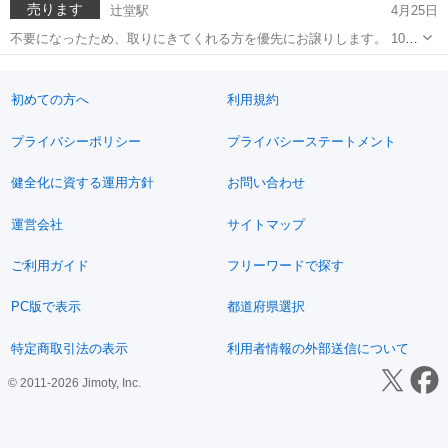
売ります
辻堂駅
4月25日
不要になったため、取りにきてくれる方を優先にお譲りします。 10年
使った一部落ちない汚れ(電池液漏れ)とボールペンの落書き、背もたれ
神奈川
藤沢市
辻堂駅
ベッド
スニーグラル
背面中央にペンで落書きのある中古品です。 背面については個人情報
の為、掲載出来かねます。...
初めての方へ
利用規約
プライバシーポリシー
プライバシーステートメント
健全化に資する運用方針
お問い合わせ
運営会社
サイトマップ
ご利用ガイド
フリーワードで探す
PC版で表示
都道府県選択
特定商取引法の表示
利用者情報の外部送信について
© 2011-2026 Jimoty, Inc.