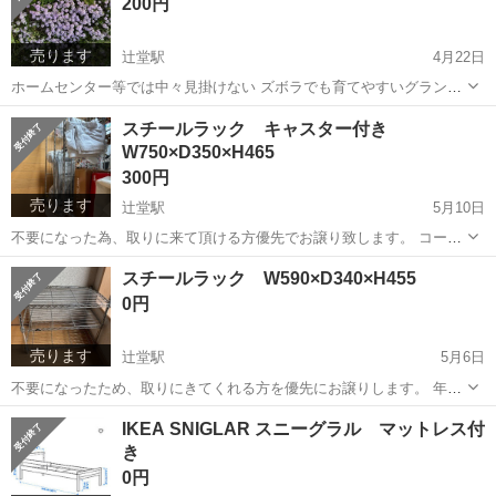
200円
です。 小さくほぐ...
売ります
辻堂駅
4月22日
ホームセンター等では中々見掛けない ズボラでも育てやすいグランド
カバーに最適な品種です。 先端15㎝程度にカットしてお渡しします。
神奈川
藤沢市
辻堂駅
その他
グランドカバー
スチールラック キャスター付き
引き渡し直前にカットし湿らしたキッチンペーパーに包みジッパーの
W750×D350×H465
袋に入れてお渡ししま...
300円
売ります
辻堂駅
5月10日
不要になった為、取りに来て頂ける方優先でお譲り致します。 コーテ
ィングされている為、サビは少ないです。 汚れや使用感がある為、ご
神奈川
藤沢市
辻堂駅
収納家具
キャスター
スチールラック W590×D340×H455
理解の上、検討願います。
0円
売ります
辻堂駅
5月6日
不要になったため、取りにきてくれる方を優先にお譲りします。 年季
の入った中古品です、錆び付いた箇所もあります。 汚れや使用感があ
神奈川
藤沢市
辻堂駅
収納家具
年季
IKEA SNIGLAR スニーグラル マットレス付
る為、ご理解の上、検討願います。
き
0円