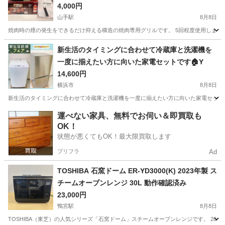
4,000円
山手駅
8月8日
焼肉時の煙の発生をできるだけ抑える構造の焼肉専用グリルです。 5回程度使用しました。不具合全くござい
神奈川
横浜市
山手駅
キッチン家電
新生活のタイミングに合わせて冷蔵庫と洗濯機を
一度に揃えたい方に向いた家電セットです🏠Y
14,600円
横浜市
8月8日
新生活のタイミングに合わせて冷蔵庫と洗濯機を一度に揃えたい方に向いた家電セットです
神奈川
横浜市
生活家電
AQUA
運べない家具、無料でお伺い＆即買取も
OK！
状態が悪くてもOK！最大限買取します
プリフラ
Ad
TOSHIBA 石窯ドーム ER-YD3000(K) 2023年製 ス
チームオーブンレンジ 30L 動作確認済み
23,000円
鴨宮駅
8月8日
TOSHIBA（東芝）の人気シリーズ「石窯ドーム」スチームオーブンレンジです。 20