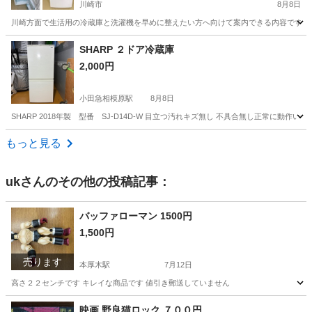
川崎市
8月8日
川崎方面で生活用の冷蔵庫と洗濯機を早めに整えたい方へ向けて案内できる内容です🚚K
神奈川
川崎市
生活家電
商品
SHARP ２ドア冷蔵庫
2,000円
小田急相模原駅
8月8日
SHARP 2018年製 型番 SJ-D14D-W 目立つ汚れキズ無し 不具合無し正常に動作
神奈川
相模原市
小田急相模原駅
キッチン家電
SHARP
もっと見る
uk
さんのその他の投稿記事：
バッファローマン 1500円
1,500円
売ります
本厚木駅
7月12日
高さ２２センチです キレイな商品です 値引き郵送していません
神奈川
厚木市
本厚木駅
フィギュア
商品
映画 野良猫ロック ７００円