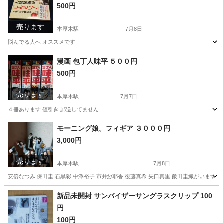
500円
売ります
本厚木駅
7月8日
悩んでる人へ オススメです
神奈川
厚木市
本厚木駅
その他
漫画 包丁人味平 ５００円
500円
売ります
本厚木駅
7月7日
４冊あります 値引き 郵送してません
神奈川
厚木市
本厚木駅
本/CD/DVD
漫画
モーニング娘。フィギア ３０００円
3,000円
売ります
本厚木駅
7月8日
安倍なつみ 保田圭 石黒彩 中澤裕子 市井紗耶香 後藤真希 矢口真里 飯田圭織がいます
神奈川
厚木市
本厚木駅
フィギュア
モーニング娘
新品未開封 サンバイザーサングラスクリップ 100
円
100円