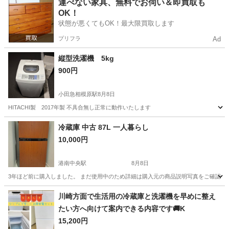
神奈川
川崎市
武蔵溝ノ口駅
生活家電
セット
運べない家具、無料でお伺い＆即買取も
OK！
状態が悪くてもOK！最大限買取します
プリフラ
Ad
縦型洗濯機 5kg
900円
小田急相模原駅
8月8日
HITACHI製 2017年製 不具合無し正常に動作いたします
神奈川
相模原市
小田急相模原駅
生活家電
HITACHI
冷蔵庫 中古 87L 一人暮らし
10,000円
港南中央駅
8月8日
3年ほど前に購入しました。 まだ使用中のため詳細は購入元の商品説明写真をご確認いただけ
神奈川
横浜市
港南中央駅
キッチン家電
川崎方面で生活用の冷蔵庫と洗濯機を早めに整え
たい方へ向けて案内できる内容です🚚K
15,200円