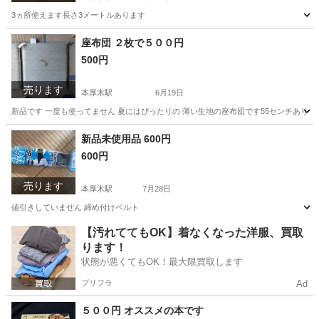
3ヵ所使えます長さ3メートルあります
神奈川
厚木市
本厚木駅
その他
座布団 ２枚で５００円
500円
売ります
本厚木駅
6月19日
新品です 一度も使ってません 夏にはぴったりの 薄い生地の座布団です55センチありま
神奈川
厚木市
本厚木駅
その他
新品
新品未使用品 600円
600円
売ります
本厚木駅
7月28日
値引きしていません 締め付けベルト
神奈川
厚木市
本厚木駅
その他
新品
【汚れててもOK】着なくなった洋服、買取
ります！
状態が悪くてもOK！最大限買取します
プリフラ
Ad
５００円 オススメの本です