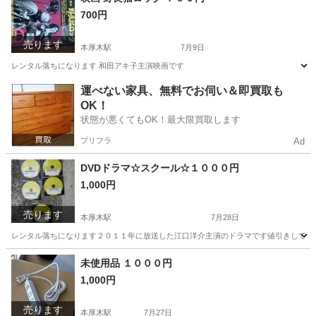
700円
売ります
本厚木駅
7月9日
レンタル落ちになります 和田アキ子主演映画です
神奈川
厚木市
本厚木駅
DVD/ブルーレイ
レンタル落ち
運べない家具、無料でお伺い＆即買取も
OK！
状態が悪くてもOK！最大限買取します
プリフラ
Ad
DVDドラマ☆スクール☆１０００円
1,000円
売ります
本厚木駅
7月28日
レンタル落ちになります２０１１年に放送した江口洋介主演のドラマです値引きしてま
神奈川
厚木市
本厚木駅
DVD/ブルーレイ
ドラマ
未使用品 １０００円
1,000円
売ります
本厚木駅
7月27日