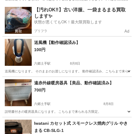
神奈川
藤沢市
鵠沼海岸駅
季節、空調家電
【汚れOK‼️】古い洋服、一袋まるまる買取
します✨
状態が悪くてもOK！最大限買取します
プリフラ
Ad
送風機【動作確認済み】
100円
六郷土手駅
8月8日
送風機になります。 そのままのお渡しになります。 動作確認済み、こちらまで来られ
神奈川
川崎市
六郷土手駅
季節、空調家電
送風機
遠赤外線暖房器具【美品、動作確認済み】
700円
六郷土手駅
8月8日
説明書付きの暖房器具になります。 こちらまで来られる方限定。
神奈川
川崎市
六郷土手駅
季節、空調家電
Iwatani カセット式 スモークレス焼肉グリル やき
まる CB-SLG-1