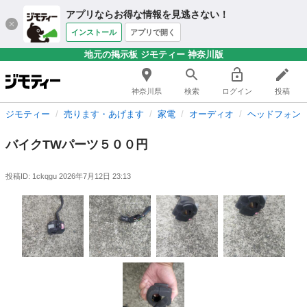
アプリならお得な情報を見逃さない！
インストール
アプリで開く
地元の掲示板 ジモティー 神奈川版
神奈川県
検索
ログイン
投稿
ジモティー
売ります・あげます
家電
オーディオ
ヘッドフォン
バイクTWパーツ５００円
投稿ID: 1ckqgu
2026年7月12日 23:13