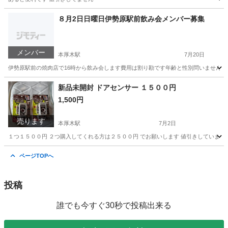
神奈川
厚木市
八王子駅
防災、セキュリティ
新品
８月2日日曜日伊勢原駅前飲み会メンバー募集
メンバー
本厚木駅
7月20日
伊勢原駅前の焼肉店で16時から飲み会します費用は割り勘です年齢と性別問いません 
神奈川
厚木市
本厚木駅
その他
新品未開封 ドアセンサー １５００円
1,500円
売ります
本厚木駅
7月2日
１つ１５００円 ２つ購入してくれる方は２５００円 でお願いします 値引きしていませ
神奈川
厚木市
本厚木駅
その他
ドア
ページTOPへ
投稿
誰でも今すぐ30秒で投稿出来る