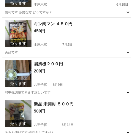
売ります
本厚木駅
6月18日
便利です 必要な方 どうですか？
神奈川
厚木市
本厚木駅
その他
新品
キン肉マン ４５０円
450円
売ります
本厚木駅
7月2日
美品です
神奈川
厚木市
本厚木駅
本/CD/DVD
キン肉マン
扇風機２００円
200円
売ります
八王子駅
6月9日
弱中強調整できます涼しいです
神奈川
厚木市
八王子駅
その他
新品 未開封 ５００円
500円
売ります
八王子駅
6月14日
あると便利です 値引きしてません