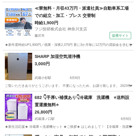
神奈川
小田原市
鴨宮駅
キッチン家電
≪寮無料・月収43万円・派遣社員≫自動車系工場
での組立・加工・プレス 交替制
時給1,900円
フジ技研株式会社 神奈川支店
藤沢市
提携サイト
★新年度時給UP1,900円／残業・深夜2,375円 更に3か月毎に12万円の奨励金を含む
神奈川
藤沢市
その他
SHARP 加湿空気清浄機
3,000円
武蔵小杉駅
8月8日
ご覧いただきありがとうございます。 不要になったため、お譲り致します。 2023年モデル
神奈川
川崎市
武蔵小杉駅
季節、空調家電
682 👇手厚い補償あり👇冷蔵庫 洗濯機 ⭐️送料設
置運搬無料⭐️
26,800円
武蔵溝ノ口駅
8月8日
★新生活応援★ 冷蔵庫＋洗濯機セット ★ご挨拶★ はじめまして！ 【冷蔵庫・洗濯機セット