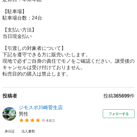
【駐⾞場】

駐車場台数：24台

【⽀払い⽅法】

当日現金払い

【引渡しの対象者について】

下記を遵守できる⽅に販売いたします。

現地で必ずご⾃⾝の責任でモノをご確認ください。譲受後の
キャンセルは受け付けておりません。

転売⽬的の購⼊は禁⽌します。
投稿者
投稿
365699
件
ジモスポ川崎菅生店
男性
フォローする
4.0
(
2
)
身分証
法人書類