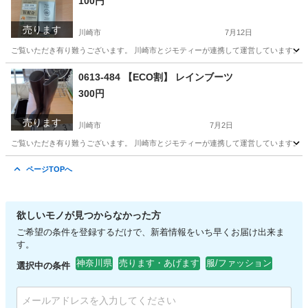
100円
売ります
川崎市
7月12日
ご覧いただき有り難うございます。 川崎市とジモティーが連携して運営しています。 粗
神奈川
川崎市
ボディケア
リユース
0613-484 【ECO割】 レインブーツ
300円
売ります
川崎市
7月2日
ご覧いただき有り難うございます。 川崎市とジモティーが連携して運営しています。 粗
神奈川
川崎市
靴
リユース
ページTOPへ
欲しいモノが見つからなかった方
ご希望の条件を登録するだけで、新着情報をいち早くお届け出来ま
す。
神奈川県
売ります・あげます
服/ファッション
選択中の条件