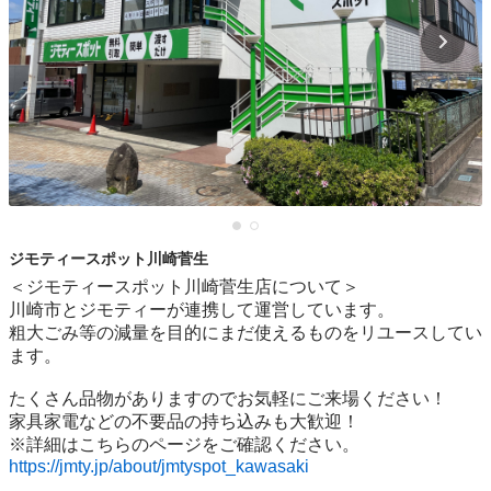
ジモティースポット川崎菅生
＜ジモティースポット川崎菅生店について＞

川崎市とジモティーが連携して運営しています。

粗⼤ごみ等の減量を⽬的にまだ使えるものをリユースしてい
ます。

たくさん品物がありますのでお気軽にご来場ください！

家具家電などの不要品の持ち込みも大歓迎！

https://jmty.jp/about/jmtyspot_kawasaki