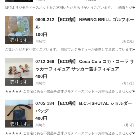
日頃よりジモティースポットをご利用いただきありがとうございます。 川崎市とジモティ
神奈川
川崎市
服/ファッション
リユース
0609-212 【ECO割】 NEWING BRILL ゴルフボー
ル
100円
売ります
川崎市
6月28日
ご覧いただき有り難うございます。 川崎市とジモティーが連携して運営しています。 粗
神奈川
川崎市
ゴルフ
BRILL
0712-366 【ECO割】 Coca-Cola コカ・コーラ サ
ッカーフィギュア サッカー選手フィギュア
400円
売ります
川崎市
7月12日
★★★★★ ご自宅にある不要品を是非ジモティースポットへお持ち込みしませんか？ 家
神奈川
川崎市
おもちゃ
現地
0705-184 【ECO割】 B.C.+ISHUTAL ショルダー
バッグ
400円
売ります
川崎市
7月5日
★★★★★ ご自宅にある不要品を是非ジモティースポットへお持ち込みしませんか？ 家