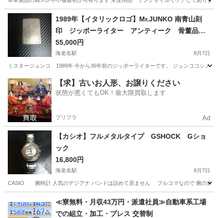
本革製品の為スレや小傷最初から有ります 未使用品 ミンクオイルでケアしてあります。 その
神奈川
海老名市
海老名駅
小物
本革
1989年【イタリックロゴ】Mr.JUNKO 南青山刻
印 ジッポーライター アンティーク 骨董品
オイルライター
55,000円
海老名駅
8月7日
ミスタージュンコ 1989年 今から36年前のジッポーライターです。 ジュンココシノ 
神奈川
海老名市
海老名駅
アクセサリー
ミスタージュンコ
【求】古いお人形、お譲りください
状態が悪くてもOK！最大限買取します
プリフラ
Ad
【カシオ】フルメタルタイプ GSHOCK Gショ
ック
16,800円
海老名駅
8月7日
CASIO 腕時計 人気のデジアナ バンドは詰めて居ません フルコマなので 腕の太い人も 
神奈川
海老名市
海老名駅
アクセサリー
Gショック
≪寮無料・月収43万円・派遣社員≫自動車系工場
での組立・加工・プレス 交替制