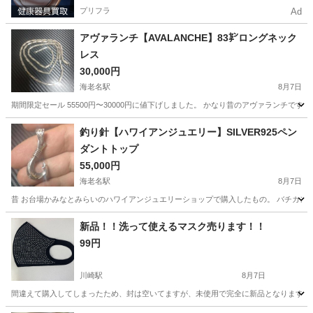
プリフラ
Ad
アヴァランチ【AVALANCHE】83㌢ロングネック
レス
30,000円
海老名駅
8月7日
期間限定セール 55500円〜30000円に値下げしました。 かなり昔のアヴァランチです
神奈川
海老名市
海老名駅
アクセサリー
アヴァランチ
釣り針【ハワイアンジュエリー】SILVER925ペン
ダントトップ
55,000円
海老名駅
8月7日
昔 お台場かみなとみらいのハワイアンジュエリーショップで購入したもの。 バチカンもB
神奈川
海老名市
海老名駅
アクセサリー
新品！！洗って使えるマスク売ります！！
99円
川崎駅
8月7日
間違えて購入してしまったため、封は空いてますが、未使用で完全に新品となります！ 洗っ