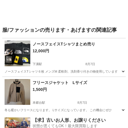
服/ファッションの売ります・あげますの関連記事
ノースフェイスTシャツまとめ売り
12,000円
下溝駅
8月7日
ノースフェイスTシャツ６枚 メンズM 柔軟剤、洗剤香り付きの物使用しています
神奈川
相模原市
下溝駅
Tシャツ
ノースフェイス
フリースジャケット Lサイズ
1,500円
本郷台駅
8月7日
冬も暖かいフリースになります。 Lサイズになっています。 この機会にぜひ
神奈川
横浜市
本郷台駅
コート
フリースジャケット
【求】古いお人形、お譲りください
状態が悪くてもOK！最大限買取します