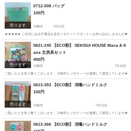
神奈川
川崎市
バッグ
ISHUTAL
0712-008 バッグ
100円
売ります
川崎市
7月12日
★★★★★ ご自宅にある不要品を是非ジモティースポットへお持ち込みしませんか？ 家
神奈川
川崎市
バッグ
現地
0621-240 【ECO割】 SEKISUI HOUSE Mana & K
ana 文房具セット
400円
売ります
川崎市
7月10日
ご覧いただき有り難うございます。 川崎市とジモティーが連携して運営しています。 粗
神奈川
川崎市
その他
リユース
0613-353 【ECO割】 消毒ハンドミルク
100円
売ります
川崎市
7月12日
ご覧いただき有り難うございます。 川崎市とジモティーが連携して運営しています。 粗
神奈川
川崎市
ボディケア
リユース
0613-366 【ECO割】 消毒ハンドミルク