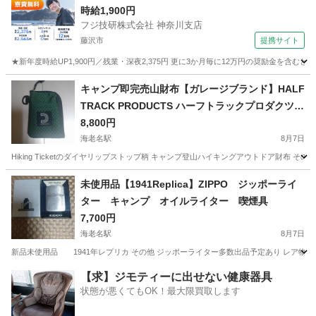
時給1,900円
フジ技研株式会社 神奈川支店
藤沢市
提携サイト
★新年度時給UP1,900円／残業・深夜2,375円 更に3か月毎に12万円の奨励金を含む
神奈川
藤沢市
その他
キャンプ即完売山財布【ガレージブランド】HALF
TRACK PRODUCTS ハーフトラックプロダクツ
☆ HIKING TICKET
8,800円
海老名駅
8月7日
Hiking Ticketのダイヤリップストップ柄 キャンプ登山ハイキングアウトドア財布 
神奈川
海老名市
海老名駅
小物
TRACK
未使用品【1941Replica】ZIPPO ジッポーライ
ター キャンプ オイルライター 喫煙具
7,700円
海老名駅
8月7日
新品未使用品 1941年レプリカ その他 ジッポーライター多数出品予定あり レア物多数
神奈川
海老名市
海老名駅
小物
喫煙具
【求】ジモティーに出せない健康器具
状態が悪くてもOK！最大限買取します