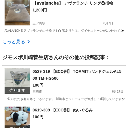
神奈川
川崎市
川崎駅
その他
マスク
【𝕒𝕧𝕒𝕝𝕒𝕟𝕔𝕙𝕖】 アヴァランチ リング💍指輪
1,200円
三ツ境駅
8月7日
AVALANCHE アヴァランチの指輪です💍 訳ありとは、ダイヤストーンが1つ外れてなく
神奈川
横浜市
三ツ境駅
アクセサリー
もっと見る
ジモスポ川崎菅生店
さんのその他の投稿記事：
0529-319 【ECO割】 TOAMIT ハンドジェルAL5
00 TM-HG500
100円
売ります
川崎市
6月17日
ご覧いただき有り難うございます。 川崎市とジモティーが連携して運営しています。 粗
神奈川
川崎市
化粧品
リユース
0619-309 【ECO割】 ぬいぐるみ
100円