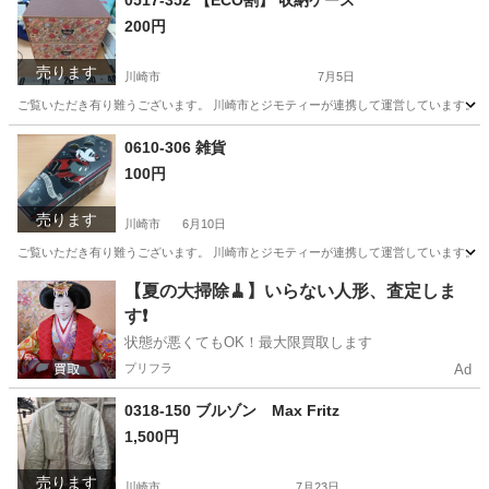
0517-352 【ECO割】 収納ケース
200円
売ります
川崎市
7月5日
ご覧いただき有り難うございます。 川崎市とジモティーが連携して運営しています。 粗
神奈川
川崎市
収納家具
リユース
0610-306 雑貨
100円
売ります
川崎市
6月10日
ご覧いただき有り難うございます。 川崎市とジモティーが連携して運営しています。 粗
神奈川
川崎市
インテリア雑貨/小物
リユース
【夏の大掃除🧹】いらない人形、査定しま
す❗️
状態が悪くてもOK！最大限買取します
プリフラ
Ad
0318-150 ブルゾン Max Fritz
1,500円
売ります
川崎市
7月23日