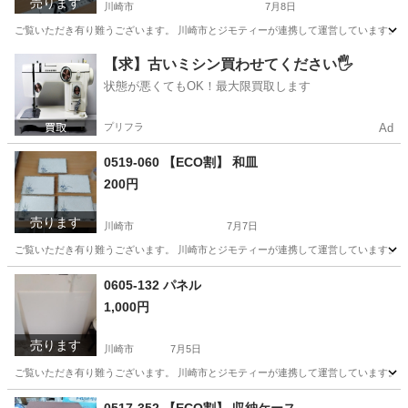
売ります
川崎市
7月8日
ご覧いただき有り難うございます。 川崎市とジモティーが連携して運営しています。 粗
神奈川
川崎市
おもちゃ
リユース
【求】古いミシン買わせてください🖐️
状態が悪くてもOK！最大限買取します
プリフラ
Ad
0519-060 【ECO割】 和皿
200円
売ります
川崎市
7月7日
ご覧いただき有り難うございます。 川崎市とジモティーが連携して運営しています。 粗
神奈川
川崎市
食器
リユース
0605-132 パネル
1,000円
売ります
川崎市
7月5日
ご覧いただき有り難うございます。 川崎市とジモティーが連携して運営しています。 粗
神奈川
川崎市
その他
リユース