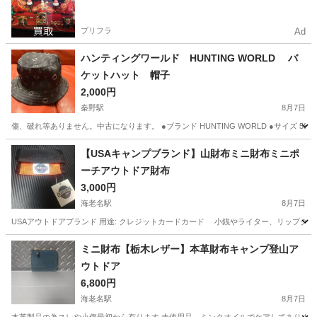
プリフラ
Ad
ハンティングワールド HUNTING WORLD バ
ケットハット 帽子
2,000円
秦野駅
8月7日
傷、破れ等ありません。中古になります。 ●ブランド HUNTING WORLD ●サイズ 58
神奈川
秦野市
秦野駅
服/ファッション
【USAキャンプブランド】山財布ミニ財布ミニポ
ーチアウトドア財布
ハンティングワールド
3,000円
海老名駅
8月7日
USAアウトドアブランド 用途: クレジットカードカード 小銭やライター、リップクリーム
神奈川
海老名市
海老名駅
小物
車中泊
ミニ財布【栃木レザー】本革財布キャンプ登山ア
ウトドア
6,800円
海老名駅
8月7日