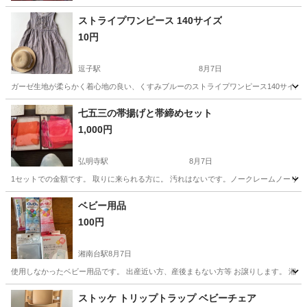
ストライプワンピース 140サイズ
10円
逗子駅
8月7日
ガーゼ生地が柔らかく着心地の良い、くすみブルーのストライプワンピース140サイズ
神奈川
逗子市
逗子駅
子供用品
七五三の帯揚げと帯締めセット
1,000円
弘明寺駅
8月7日
1セットでの金額です。 取りに来られる方に。 汚れはないです。ノークレームノーリ
神奈川
横浜市
弘明寺駅
キッズ用品
帯揚げ
ベビー用品
100円
湘南台駅
8月7日
使用しなかったベビー用品です。 出産近い方、産後まもない方等 お譲りします。 湘
神奈川
藤沢市
湘南台駅
ベビー用品
用品
ストッケ トリップトラップ ベビーチェア