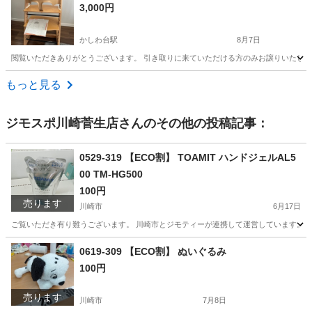
3,000円
かしわ台駅
8月7日
閲覧いただきありがとうございます。 引き取りに来ていただける方のみお譲りいたしま
神奈川
綾瀬市
かしわ台駅
ベビー用品
もっと見る
ジモスポ川崎菅生店
さんのその他の投稿記事：
0529-319 【ECO割】 TOAMIT ハンドジェルAL5
00 TM-HG500
100円
売ります
川崎市
6月17日
ご覧いただき有り難うございます。 川崎市とジモティーが連携して運営しています。 粗
神奈川
川崎市
化粧品
リユース
0619-309 【ECO割】 ぬいぐるみ
100円
売ります
川崎市
7月8日