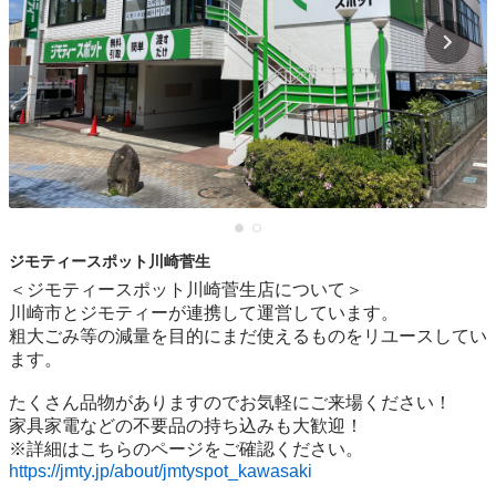
ジモティースポット川崎菅生
＜ジモティースポット川崎菅生店について＞

川崎市とジモティーが連携して運営しています。

粗⼤ごみ等の減量を⽬的にまだ使えるものをリユースしてい
ます。

たくさん品物がありますのでお気軽にご来場ください！

家具家電などの不要品の持ち込みも大歓迎！

https://jmty.jp/about/jmtyspot_kawasaki