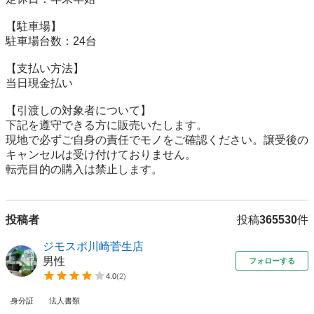
【駐⾞場】

駐車場台数：24台

【⽀払い⽅法】

当日現金払い

【引渡しの対象者について】

下記を遵守できる⽅に販売いたします。

現地で必ずご⾃⾝の責任でモノをご確認ください。譲受後の
キャンセルは受け付けておりません。

転売⽬的の購⼊は禁⽌します。
投稿者
投稿
365530
件
ジモスポ川崎菅生店
男性
フォローする
4.0
(
2
)
身分証
法人書類