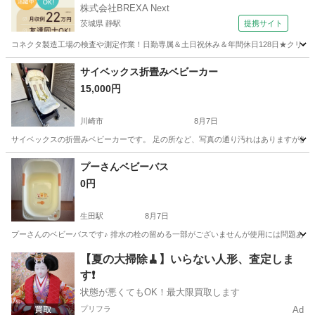
株式会社BREXA Next
茨城県 静駅
提携サイト
コネクタ製造工場の検査や測定作業！日勤専属＆土日祝休み＆年間休日128日★クリーン
茨城
常陸大宮市
静駅
その他
サイベックス折畳みベビーカー
15,000円
川崎市
8月7日
サイベックスの折畳みベビーカーです。 足の所など、写真の通り汚れはありますが使用に
神奈川
川崎市
ベビー用品
サイベックス
プーさんベビーバス
0円
生田駅
8月7日
プーさんのベビーバスです♪ 排水の栓の留める一部がございませんが使用には問題ありま
神奈川
川崎市
生田駅
ベビー用品
ベビーバス
【夏の大掃除🧹】いらない人形、査定しま
す❗️
状態が悪くてもOK！最大限買取します
プリフラ
Ad