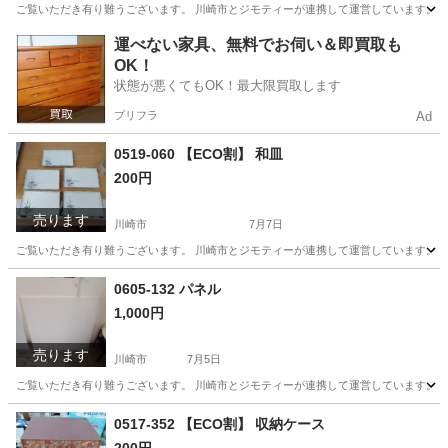
ご覧いただき有り難うございます。 川崎市とジモティーが連携して運営しています。 粗
神奈川
川崎市
おもちゃ
リユース
運べない家具、無料でお伺い＆即買取も
OK！
状態が悪くてもOK！最大限買取します
プリフラ
Ad
0519-060 【ECO割】 和皿
200円
売ります
川崎市
7月7日
ご覧いただき有り難うございます。 川崎市とジモティーが連携して運営しています。 粗
神奈川
川崎市
食器
リユース
0605-132 パネル
1,000円
売ります
川崎市
7月5日
ご覧いただき有り難うございます。 川崎市とジモティーが連携して運営しています。 粗
神奈川
川崎市
その他
リユース
0517-352 【ECO割】 収納ケース