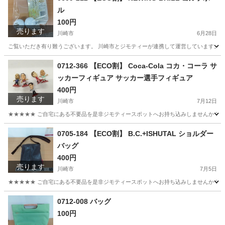
ル
100円
売ります
川崎市
6月28日
ご覧いただき有り難うございます。 川崎市とジモティーが連携して運営しています。 粗
神奈川
川崎市
ゴルフ
BRILL
0712-366 【ECO割】 Coca-Cola コカ・コーラ サ
ッカーフィギュア サッカー選手フィギュア
400円
売ります
川崎市
7月12日
★★★★★ ご自宅にある不要品を是非ジモティースポットへお持ち込みしませんか？ 家
神奈川
川崎市
おもちゃ
現地
0705-184 【ECO割】 B.C.+ISHUTAL ショルダー
バッグ
400円
売ります
川崎市
7月5日
★★★★★ ご自宅にある不要品を是非ジモティースポットへお持ち込みしませんか？ 家
神奈川
川崎市
バッグ
ISHUTAL
0712-008 バッグ
100円