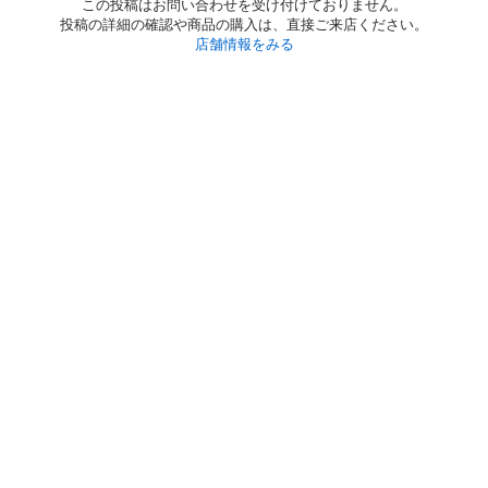
この投稿はお問い合わせを受け付けておりません。
投稿の詳細の確認や商品の購入は、直接ご来店ください。
店舗情報をみる
初めての方へ
利用規約
プライバシーポリシー
プライバシー・ステートメント
健全化に資する運用方針
お問い合わせ
運営会社
サイトマップ
ご利用ガイド
フリーワードで探す
PC版で表示
都道府県選択
特定商取引法の表示
利用者情報の外部送信について
© 2011-
2026
Jmty, Inc.