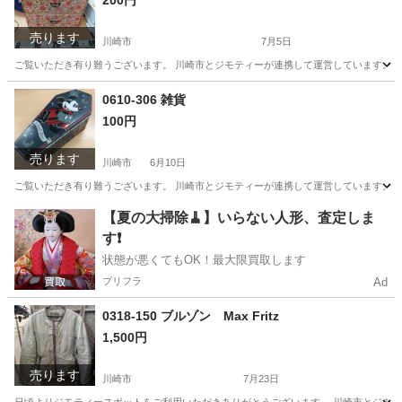
200円
売ります
川崎市
7月5日
ご覧いただき有り難うございます。 川崎市とジモティーが連携して運営しています。 粗
神奈川
川崎市
収納家具
リユース
0610-306 雑貨
100円
売ります
川崎市
6月10日
ご覧いただき有り難うございます。 川崎市とジモティーが連携して運営しています。 粗
神奈川
川崎市
インテリア雑貨/小物
リユース
【夏の大掃除🧹】いらない人形、査定しま
す❗️
状態が悪くてもOK！最大限買取します
プリフラ
Ad
0318-150 ブルゾン Max Fritz
1,500円
売ります
川崎市
7月23日