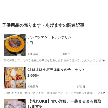
子供用品の売ります・あげますの関連記事
アンパンマン トランポリン
0円
久里浜駅
8月7日
外で保管していたので 色褪せやサビなどあります 屋外で使っていただく分には まだ遊
神奈川
横須賀市
久里浜駅
キッズ用品
0218-212 七五三 3歳 女の子 セット
2,000円
相模原市
8月7日
ご覧いただき有り難うございます。 相模原市とジモティーが連携して運営しています。 
神奈川
相模原市
子供用品
リユース
【汚れOK‼️】古い洋服、一袋まるまる買取
します✨