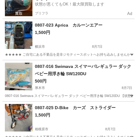
状態が悪くてもOK！最大限買取します
プリフラ
Ad
0807-023 Aprica カルーンエアー
1,500円
横浜市
8月7日
★★★★★ ご自宅にある不要品を是非ジモティースポットへお持ち込みしませんか？ 家
神奈川
横浜市
ベビー用品
カルーンエアー
0807-016 Swimava スイマーバレギュラー ダック
ベビー用浮き輪 SW120DU
500円
厚木市
8月7日
0807-016 Swimava スイマーバレギュラー ダック ベビー用浮き輪 SW120DU
神奈川
厚木市
ベビー用品
スイマーバ
0807-025 D-Bike カーズ ストライダー
1,500円
相模原市
8月7日