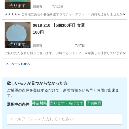
売ります
川崎市
7月12日
★★★★★ ご自宅にある不要品を是非ジモティースポットへお持ち込みしませんか？ 家
神奈川
川崎市
バッグ
現地
0618-210 【5個300円】食器
100円
売ります
川崎市
7月7日
ご覧いただき有り難うございます。 川崎市とジモティーが連携して運営しています。 粗
神奈川
川崎市
食器
リユース
ページTOPへ
欲しいモノが見つからなかった方
ご希望の条件を登録するだけで、新着情報をいち早くお届け出来ま
す。
神奈川県
売ります・あげます
子供用品
選択中の条件