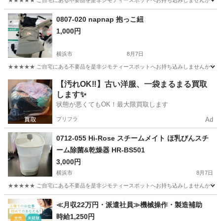
★★★★★ ご自宅にある不要品を是非ジモティースポットへお持ち込みしませんか？ 家
神奈川
相模原市
キッズ用品
Bike
0807-020 napnap 抱っこ紐
1,000円
横浜市
8月7日
★★★★★ ご自宅にある不要品を是非ジモティースポットへお持ち込みしませんか？ 家
神奈川
横浜市
ベビー用品
napnap
【汚れOK‼️】古い洋服、一袋まるまる買取
します✨
状態が悪くてもOK！最大限買取します
プリフラ
Ad
0712-055 Hi-Rose スチームメイト ほ乳びんスチ
ーム除菌&乾燥器 HR-BS501
3,000円
横浜市
8月7日
★★★★★ ご自宅にある不要品を是非ジモティースポットへお持ち込みしませんか？ 家
神奈川
横浜市
ベビー用品
スチーム
≪月収22万円・派遣社員≫機械操作・製造補助
時給1,250円