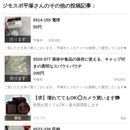
ジモスポ平塚
さんのその他の投稿記事：
0514-155 電球
50円
売ります
平塚市
5月14日
ご覧いただき有り難うございます。 平塚市とジモティーが連携して運営しています。 粗
神奈川
平塚市
スポーツ
リユース
0520-077 液体や食品の保存に使える、キャップ付
きの透明なスパウトパウチ
100円
売ります
平塚市
5月20日
ご覧いただき有り難うございます。 平塚市とジモティーが連携して運営しています。 粗
神奈川
平塚市
生活雑貨
【求】壊れててもOK⭕️カメラ買います📷
状態が悪くてもOK！最大限買取します
プリフラ
Ad
0523-338 収納