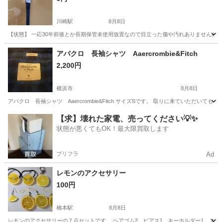
川崎駅
8月8日
【状態】 一応30年前後とか長期保管未使用放置なので目立った傷や汚れありませんが電
神奈川
川崎市
川崎駅
アクセサリー
アバクロ 長袖シャツ Aaercrombie&Fitch
2,200円
横浜市
8月8日
アバクロ 長袖シャツ Aaercrombie&Fitch サイズSです。 取りに来ていた
神奈川
横浜市
シャツ
アバクロ
【求】壊れた家電、売ってください💡✨
状態が悪くてもOK！最大限買取します
プリフラ
Ad
レモンのアクセサリー
100円
橋本駅
8月8日
レモンのアクセサリーの７点セットです。 ヘアゴム2、ピアス1、キーホルダー1、ストラ