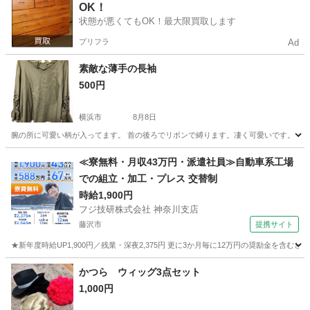
OK！
状態が悪くてもOK！最大限買取します
プリフラ
Ad
素敵な薄手の長袖
500円
横浜市
8月8日
腕の所に可愛い柄が入ってます。 首の後ろでリボンで縛ります。凄く可愛いです。 サイ
神奈川
横浜市
その他
≪寮無料・月収43万円・派遣社員≫自動車系工場
での組立・加工・プレス 交替制
時給1,900円
フジ技研株式会社 神奈川支店
藤沢市
提携サイト
★新年度時給UP1,900円／残業・深夜2,375円 更に3か月毎に12万円の奨励金を含む
神奈川
藤沢市
その他
かつら ウィッグ3点セット
1,000円