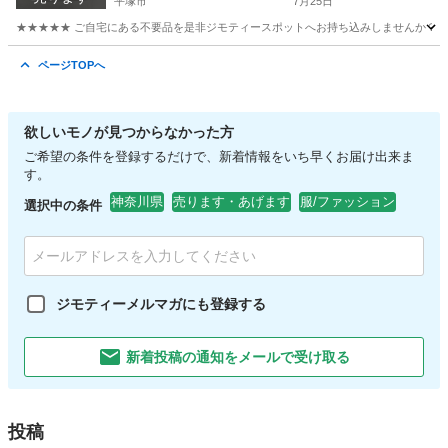
平塚市
7月25日
★★★★★ ご自宅にある不要品を是非ジモティースポットへお持ち込みしませんか？ 家
神奈川
平塚市
OA用品
現地
ページTOPへ
欲しいモノが見つからなかった方
ご希望の条件を登録するだけで、新着情報をいち早くお届け出来ま
す。
神奈川県
売ります・あげます
服/ファッション
選択中の条件
ジモティーメルマガにも登録する
新着投稿の通知をメールで受け取る
投稿