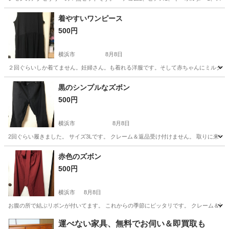
神奈川
相模原市
橋本駅
アクセサリー
着やすいワンピース
500円
横浜市
8月8日
２回ぐらいしか着てません。妊婦さん。も着れる洋服です。そして赤ちゃんにミルクあ
神奈川
横浜市
ワンピース
ミルク
黒のシンプルなズボン
500円
横浜市
8月8日
2回ぐらい履きました。 サイズ3Lです。 クレーム＆返品受け付けません。 取りに来て
神奈川
横浜市
服/ファッション
ズボン
赤色のズボン
500円
横浜市
8月8日
お腹の所で結ぶリボンが付いてます。 これからの季節にピッタリです。 クレーム＆返
神奈川
横浜市
服/ファッション
ズボン
運べない家具、無料でお伺い＆即買取も