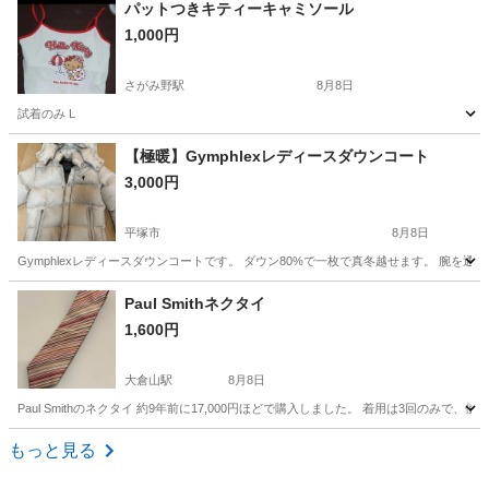
神奈川
綾瀬市
さがみ野駅
ワンピース
キャミソール
パットつきキティーキャミソール
1,000円
さがみ野駅
8月8日
試着のみ L
神奈川
綾瀬市
さがみ野駅
Tシャツ
【極暖】Gymphlexレディースダウンコート
3,000円
平塚市
8月8日
Gymphlexレディースダウンコートです。 ダウン80%で一枚で真冬越せます。 腕を通すとコ
神奈川
平塚市
コート
レディースダウンコート
Paul Smithネクタイ
1,600円
大倉山駅
8月8日
Paul Smithのネクタイ 約9年前に17,000円ほどで購入しました。 着用は3回
神奈川
横浜市
大倉山駅
小物
ポールスミス
もっと見る