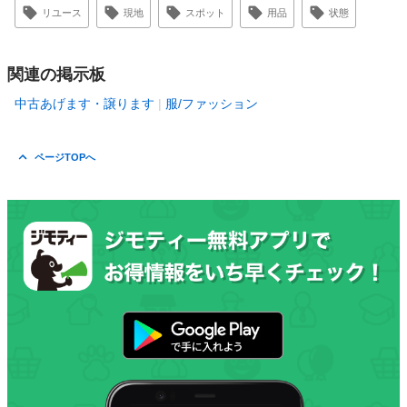
リユース
現地
スポット
用品
状態
関連の掲示板
中古あげます・譲ります
服/ファッション
ページTOPへ