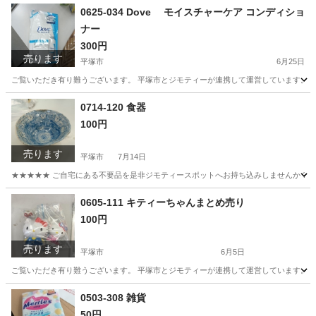
神奈川
平塚市
家庭用品
リユース
0625-034 Dove モイスチャーケア コンディショ
ナー
300円
売ります
平塚市
6月25日
ご覧いただき有り難うございます。 平塚市とジモティーが連携して運営しています。 粗
神奈川
平塚市
ヘアケア
リユース
0714-120 食器
100円
売ります
平塚市
7月14日
★★★★★ ご自宅にある不要品を是非ジモティースポットへお持ち込みしませんか？ 家
神奈川
平塚市
食器
現地
0605-111 キティーちゃんまとめ売り
100円
売ります
平塚市
6月5日
ご覧いただき有り難うございます。 平塚市とジモティーが連携して運営しています。 粗
神奈川
平塚市
おもちゃ
リユース
0503-308 雑貨
50円