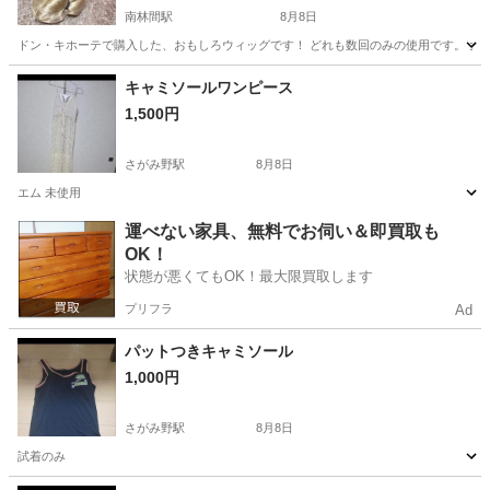
南林間駅
8月8日
ドン・キホーテで購入した、おもしろウィッグです！ どれも数回のみの使用です。 大人
神奈川
大和市
南林間駅
小物
ウィッグ
キャミソールワンピース
1,500円
さがみ野駅
8月8日
エム 未使用
神奈川
綾瀬市
さがみ野駅
服/ファッション
運べない家具、無料でお伺い＆即買取も
OK！
状態が悪くてもOK！最大限買取します
プリフラ
Ad
パットつきキャミソール
1,000円
さがみ野駅
8月8日
試着のみ