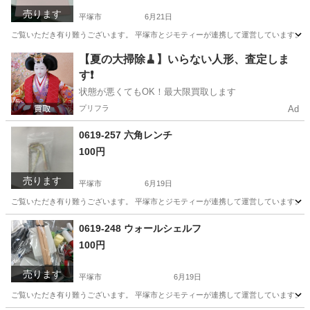
売ります
平塚市
6月21日
ご覧いただき有り難うございます。 平塚市とジモティーが連携して運営しています。 粗
神奈川
平塚市
収納家具
リユース
【夏の大掃除🧹】いらない人形、査定しま
す❗️
状態が悪くてもOK！最大限買取します
プリフラ
Ad
0619-257 六角レンチ
100円
売ります
平塚市
6月19日
ご覧いただき有り難うございます。 平塚市とジモティーが連携して運営しています。 粗
神奈川
平塚市
その他
リユース
0619-248 ウォールシェルフ
100円
売ります
平塚市
6月19日
ご覧いただき有り難うございます。 平塚市とジモティーが連携して運営しています。 粗