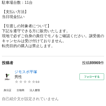
駐車場台数：11台

【⽀払い⽅法】

当日現金払い

【引渡しの対象者について】

下記を遵守できる⽅に販売いたします。

現地で必ずご⾃⾝の責任でモノをご確認ください。譲受後の
キャンセルは受け付けておりません。

転売⽬的の購⼊は禁⽌します。
投稿者
投稿
89969
件
ジモスポ平塚
男性
フォローする
0.0
身分証
古物商
法人書類
自己紹介文が設定されていません