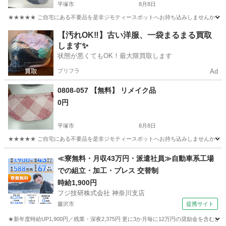
平塚市
8月8日
★★★★★ ご自宅にある不要品を是非ジモティースポットへお持ち込みしませんか？ 家
神奈川
平塚市
小物
リメイク
【汚れOK‼️】古い洋服、一袋まるまる買取
します✨
状態が悪くてもOK！最大限買取します
プリフラ
Ad
0808-057 【無料】 リメイク品
0円
平塚市
8月8日
★★★★★ ご自宅にある不要品を是非ジモティースポットへお持ち込みしませんか？ 家
神奈川
平塚市
小物
リメイク
≪寮無料・月収43万円・派遣社員≫自動車系工場
での組立・加工・プレス 交替制
時給1,900円
フジ技研株式会社 神奈川支店
藤沢市
提携サイト
★新年度時給UP1,900円／残業・深夜2,375円 更に3か月毎に12万円の奨励金を含む