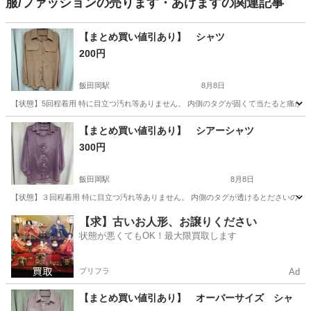
服/ファッションの売ります・あげますの関連記事
【まとめ買い値引あり】 シャツ
200円
飯田岡駅
8月8日
【状態】5回程着用 特に目立つ汚れ等ありません。 内側のタグが固くて当たると痛かった
神奈川
小田原市
飯田岡駅
シャツ
日本
【まとめ買い値引あり】 シアーシャツ
300円
飯田岡駅
8月8日
【状態】３回程着用 特に目立つ汚れ等ありません。 内側のタグが透けるとださいので綺麗
神奈川
小田原市
飯田岡駅
シャツ
シアーシャツ
【求】古いお人形、お譲りください
状態が悪くてもOK！最大限買取します
プリフラ
Ad
【まとめ買い値引あり】 オーバーサイズ シャ