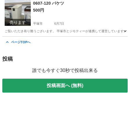
神奈川
平塚市
手帳
リユース
0607-120 バケツ
500円
売ります
平塚市
6月7日
ご覧いただき有り難うございます。 平塚市とジモティーが連携して運営しています。 粗
神奈川
平塚市
収納家具
リユース
ページTOPへ
投稿
誰でも今すぐ30秒で投稿出来る
投稿画面へ (無料)