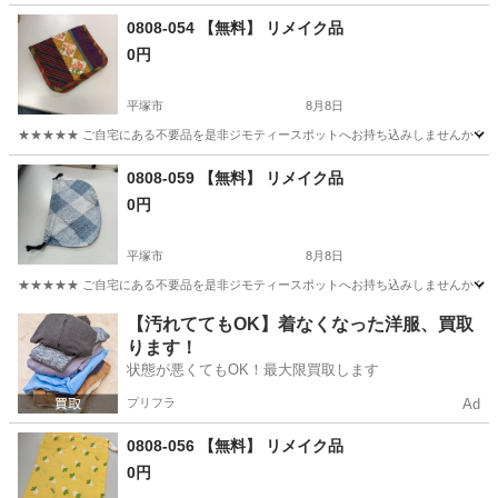
神奈川
藤沢市
その他
0808-054 【無料】 リメイク品
0円
平塚市
8月8日
★★★★★ ご自宅にある不要品を是非ジモティースポットへお持ち込みしませんか？ 家
神奈川
平塚市
小物
リメイク
0808-059 【無料】 リメイク品
0円
平塚市
8月8日
★★★★★ ご自宅にある不要品を是非ジモティースポットへお持ち込みしませんか？ 家
神奈川
平塚市
小物
リメイク
【汚れててもOK】着なくなった洋服、買取
ります！
状態が悪くてもOK！最大限買取します
プリフラ
Ad
0808-056 【無料】 リメイク品
0円