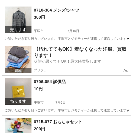
神奈川
平塚市
生活雑貨
リユース
0710-384 メンズ/シャツ
300円
売ります
平塚市
7月10日
ご覧いただき有り難うございます。 平塚市とジモティーが連携して運営しています。 粗
神奈川
平塚市
シャツ
リユース
【汚れててもOK】着なくなった洋服、買取
ります！
状態が悪くてもOK！最大限買取します
プリフラ
Ad
0706-054 試供品
10円
売ります
平塚市
7月6日
ご覧いただき有り難うございます。 平塚市とジモティーが連携して運営しています。 粗
神奈川
平塚市
スキンケア
リユース
0715-077 おもちゃセット
200円