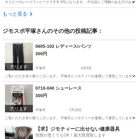
ネイビーのレースワンピースです👗 9号になります。 中古品にご理解のある方のみよろ
神奈川
藤沢市
藤沢本町駅
ワンピース
ネイビー
もっと見る
ジモスポ平塚
さんのその他の投稿記事：
0605-102 レディース/パンツ
300円
売ります
平塚市
6月5日
ご覧いただき有り難うございます。 平塚市とジモティーが連携して運営しています。 粗
神奈川
平塚市
パンツ
リユース
0710-040 シューレース
300円
売ります
平塚市
7月10日
ご覧いただき有り難うございます。 平塚市とジモティーが連携して運営しています。 粗
神奈川
平塚市
靴
リユース
【求】ジモティーに出せない健康器具
状態が悪くてもOK！最大限買取します