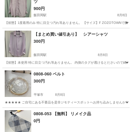
ツ
900円
飯田岡駅
8月8日
【状態】1度着用のみ 特に目立つ汚れ等ありません。 【サイズ】F ZOZOTOWNで
神奈川
小田原市
飯田岡駅
シャツ
商品
【まとめ買い値引あり】 シアーシャツ
300円
飯田岡駅
8月8日
【状態】未使用 特に目立つ汚れ等ありません。 内側のタグが透けるとださいので綺麗に取
神奈川
小田原市
飯田岡駅
シャツ
シアーシャツ
0808-060 ベルト
300円
平塚市
8月8日
★★★★★ ご自宅にある不要品を是非ジモティースポットへお持ち込みしませんか？ 家
神奈川
平塚市
小物
現地
0808-053 【無料】 リメイク品
0円