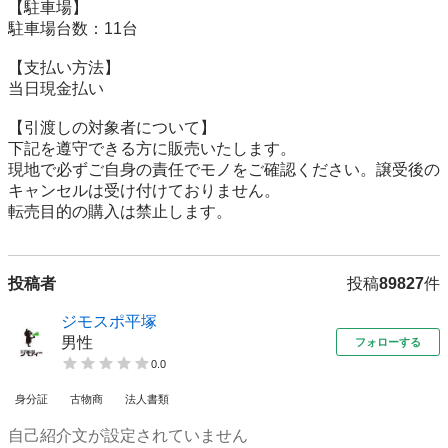
【駐⾞場】

駐車場台数：11台

【⽀払い⽅法】

当日現金払い

【引渡しの対象者について】

下記を遵守できる⽅に販売いたします。

現地で必ずご⾃⾝の責任でモノをご確認ください。譲受後の
キャンセルは受け付けておりません。

転売⽬的の購⼊は禁⽌します。
投稿者
投稿
89827
件
ジモスポ平塚
男性
フォローする
0.0
身分証
古物商
法人書類
自己紹介文が設定されていません