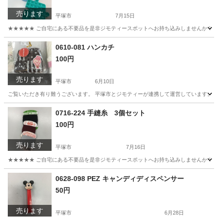
売ります
平塚市
7月15日
★★★★★ ご自宅にある不要品を是非ジモティースポットへお持ち込みしませんか？ 家
神奈川
平塚市
おもちゃ
現地
0610-081 ハンカチ
100円
売ります
平塚市
6月10日
ご覧いただき有り難うございます。 平塚市とジモティーが連携して運営しています。 粗
神奈川
平塚市
家庭用品
リユース
0716-224 手縫糸 3個セット
100円
売ります
平塚市
7月16日
★★★★★ ご自宅にある不要品を是非ジモティースポットへお持ち込みしませんか？ 家
神奈川
平塚市
家庭用品
現地
0628-098 PEZ キャンディディスペンサー
50円
売ります
平塚市
6月28日