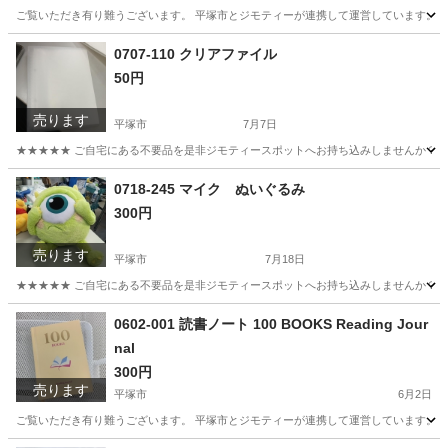
ご覧いただき有り難うございます。 平塚市とジモティーが連携して運営しています。 粗
神奈川
平塚市
おもちゃ
リユース
0707-110 クリアファイル
50円
売ります
平塚市
7月7日
★★★★★ ご自宅にある不要品を是非ジモティースポットへお持ち込みしませんか？ 家
神奈川
平塚市
収納家具
クリアファイル
0718-245 マイク ぬいぐるみ
300円
売ります
平塚市
7月18日
★★★★★ ご自宅にある不要品を是非ジモティースポットへお持ち込みしませんか？ 家
神奈川
平塚市
おもちゃ
マイク
0602-001 読書ノート 100 BOOKS Reading Jour
nal
300円
売ります
平塚市
6月2日
ご覧いただき有り難うございます。 平塚市とジモティーが連携して運営しています。 粗