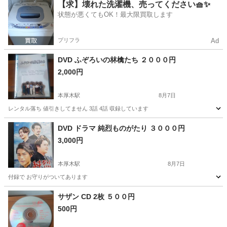
神奈川
厚木市
本厚木駅
DVD/ブルーレイ
DVD
【求】壊れた洗濯機、売ってください🧺✨
状態が悪くてもOK！最大限買取します
プリフラ
Ad
DVD ふぞろいの林檎たち ２０００円
2,000円
本厚木駅
8月7日
レンタル落ち 値引きしてません 3話 4話 収録しています
神奈川
厚木市
本厚木駅
DVD/ブルーレイ
DVD
DVD ドラマ 純烈ものがたり ３０００円
3,000円
本厚木駅
8月7日
付録で お守りがついてあります
神奈川
厚木市
本厚木駅
DVD/ブルーレイ
純烈
サザン CD 2枚 ５００円
500円