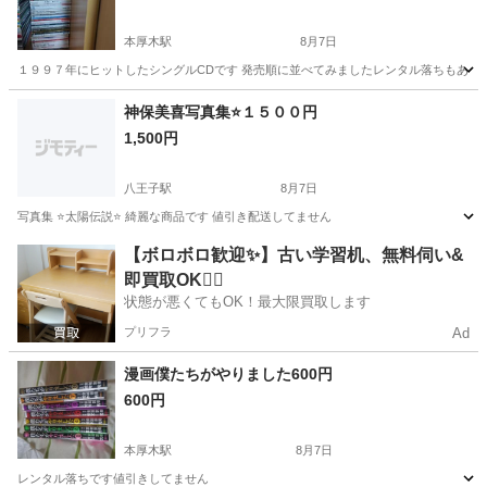
本厚木駅
8月7日
１９９７年にヒットしたシングルCDです 発売順に並べてみましたレンタル落ちもあり
神奈川
厚木市
本厚木駅
CD
シングル
神保美喜写真集⭐️１５００円
1,500円
八王子駅
8月7日
写真集 ⭐️太陽伝説⭐️ 綺麗な商品です 値引き配送してません
神奈川
厚木市
八王子駅
写真集
商品
【ボロボロ歓迎✨】古い学習机、無料伺い&
即買取OK🙆‍♀️
状態が悪くてもOK！最大限買取します
プリフラ
Ad
漫画僕たちがやりました600円
600円
本厚木駅
8月7日
レンタル落ちです値引きしてません