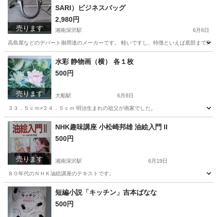
SARI）ビジネスバッグ
2,980円
売ります
湘南深沢駅
6月6日
高島屋などのデパート御用達のメーカーです。 軽いですし、特徴といえば底部まで両側
神奈川
鎌倉市
湘南深沢駅
バッグ
デパート
水彩 静物画（横） 各１枚
500円
売ります
大船駅
6月8日
３３．５ｃｍ×２４．５ｃｍ 明治生まれの祖父が画家でした。
神奈川
鎌倉市
大船駅
その他
水彩
NHK趣味講座 小松崎邦雄 油絵入門 II
500円
売ります
湘南深沢駅
6月19日
８０年代のＮＨＫ油絵講座のテキストです。
神奈川
鎌倉市
湘南深沢駅
その他
80年代
短編小説「キッチン」吉本ばなな
500円