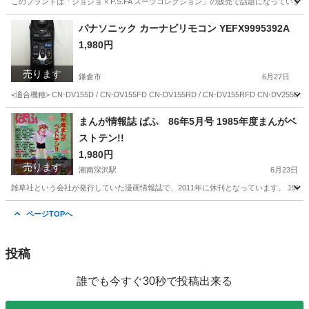
このブランドは「ジョジョ × P.S.FA スーツコレクション」の販売で話題になってい
神奈川
鎌倉市
湘南深沢駅
バッグ
リクルート
パナソニック カーナビリモコン YEFX9995392A
1,980円
売ります
鎌倉市
6月27日
<適合機種> CN-DV155D / CN-DV155FD CN-DV155RD / CN-DV155RFD CN-DV255D / C
神奈川
鎌倉市
カーナビ、テレビ
カーナビ
まんが情報誌 ぱふ 86年5月号 1985年度まんがベ
ストテン!!
1,980円
売ります
湘南深沢駅
6月23日
雑草社という会社が発行していた漫画情報誌で、2011年に休刊となっています。 19
神奈川
鎌倉市
湘南深沢駅
マンガ、コミック、アニメ
会社
ページTOPへ
投稿
誰でも今すぐ30秒で投稿出来る