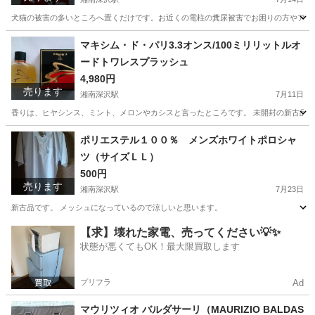
犬猫の被害の多いところへ置くだけです。お近くの電柱の糞尿被害でお困りの方やアラ
神奈川
鎌倉市
湘南深沢駅
芳香剤、消臭剤
犬猫
マキシム・ド・パリ3.3オンス/100ミリリットルオ
ードトワレスプラッシュ
4,980円
売ります
湘南深沢駅
7月11日
香りは、ヒヤシンス、ミント、メロンやカシスと言ったところです。 未開封の新古品
神奈川
鎌倉市
湘南深沢駅
香水
マキシム
ポリエステル１００％ メンズホワイトポロシャ
ツ（サイズＬＬ）
500円
売ります
湘南深沢駅
7月23日
新古品です。 メッシュになっているので涼しいと思います。
神奈川
鎌倉市
湘南深沢駅
ポロシャツ
新古品
【求】壊れた家電、売ってください💡✨
状態が悪くてもOK！最大限買取します
プリフラ
Ad
マウリツィオ バルダサーリ（MAURIZIO BALDAS