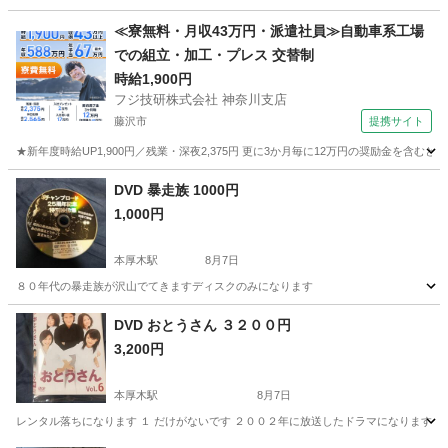
神奈川
厚木市
本厚木駅
本/CD/DVD
僕たちがやりました
≪寮無料・月収43万円・派遣社員≫自動車系工場
での組立・加工・プレス 交替制
時給1,900円
フジ技研株式会社 神奈川支店
藤沢市
提携サイト
★新年度時給UP1,900円／残業・深夜2,375円 更に3か月毎に12万円の奨励金を含む
神奈川
藤沢市
その他
DVD 暴走族 1000円
1,000円
本厚木駅
8月7日
８０年代の暴走族が沢山でてきますディスクのみになります
神奈川
厚木市
本厚木駅
DVD/ブルーレイ
DVD
DVD おとうさん ３２００円
3,200円
本厚木駅
8月7日
レンタル落ちになります １ だけがないです ２００２年に放送したドラマになります