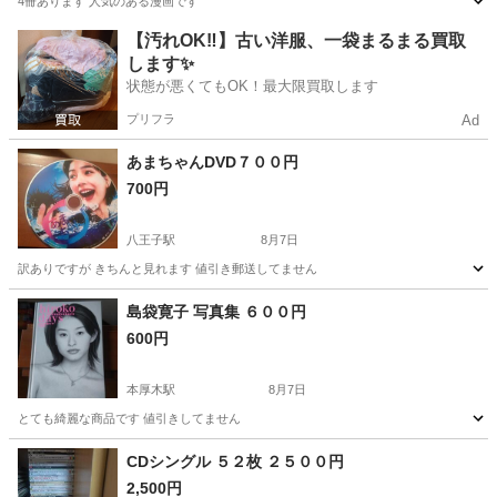
4冊あります 人気のある漫画です
神奈川
厚木市
本厚木駅
本/CD/DVD
漫画
【汚れOK‼️】古い洋服、一袋まるまる買取
します✨
状態が悪くてもOK！最大限買取します
プリフラ
Ad
あまちゃんDVD７００円
700円
八王子駅
8月7日
訳ありですが きちんと見れます 値引き郵送してません
神奈川
厚木市
八王子駅
DVD/ブルーレイ
DVD
島袋寛子 写真集 ６００円
600円
本厚木駅
8月7日
とても綺麗な商品です 値引きしてません
神奈川
厚木市
本厚木駅
写真集
商品
CDシングル ５２枚 ２５００円
2,500円