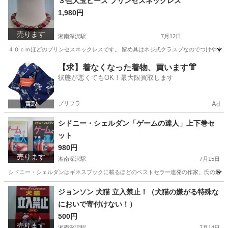
３色大玉ビーズ プリンセスネックレス
1,980円
80年代
売ります
湘南深沢駅
7月12日
４０ｃｍほどのプリンセスネックレスです。 留め具はネジ式クラスプなのでつけやす
神奈川
鎌倉市
湘南深沢駅
アクセサリー
プリンセス
【求】着なくなった着物、買います👘
状態が悪くてもOK！最大限買取します
プリフラ
Ad
シドニー・シェルダン「ゲームの達人」上下巻セ
ット
980円
売ります
湘南深沢駅
7月15日
シドニー・シェルダンはギネスブックに載るほどのベストセラー連発の作家。氏の最高傑作のひと
神奈川
鎌倉市
湘南深沢駅
その他
シドニー
ジョンソン 犬猫 立入禁止！（犬猫の嫌がる特殊な
においで寄付けない！）
500円
売ります
湘南深沢駅
7月14日