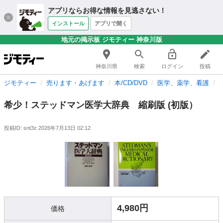
アプリならお得な情報を見逃さない！
インストール
アプリで開く
地元の掲示板 ジモティー 神奈川版
神奈川県
検索
ログイン
投稿
ジモティー
売ります・あげます
本/CD/DVD
医学、薬学、看護
希少！ステッドマン医学大辞典 縮刷版 (初版）
投稿ID: snt3z
2026年7月13日 02:12
4,980円
価格