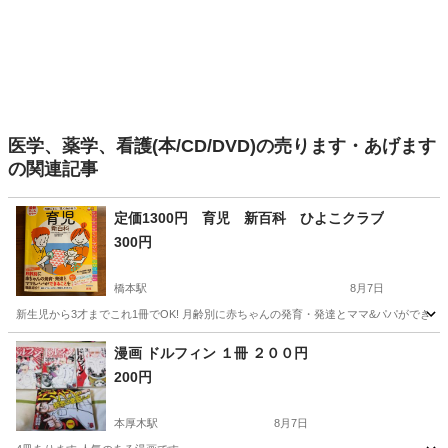
医学、薬学、看護(本/CD/DVD)の売ります・あげます
の関連記事
定価1300円 育児 新百科 ひよこクラブ
300円
橋本駅
8月7日
新生児から3才までこれ1冊でOK! 月齢別に赤ちゃんの発育・発達とママ&パパができるこ
神奈川
相模原市
橋本駅
参考書
百科
漫画 ドルフィン １冊 ２００円
200円
本厚木駅
8月7日