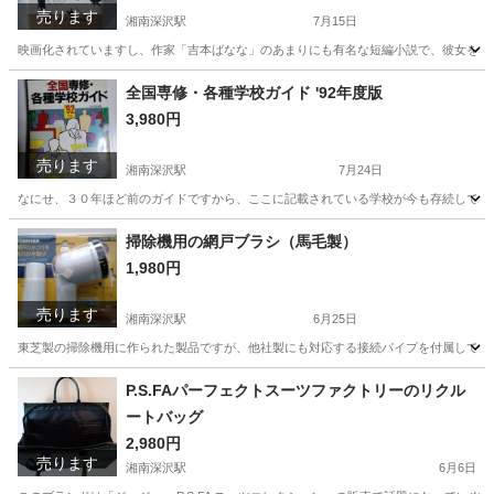
売ります
湘南深沢駅
7月15日
映画化されていますし、作家「吉本ばなな」のあまりにも有名な短編小説で、彼女を世
神奈川
鎌倉市
湘南深沢駅
文芸
ビンテージ
全国専修・各種学校ガイド '92年度版
3,980円
売ります
湘南深沢駅
7月24日
なにせ、３０年ほど前のガイドですから、ここに記載されている学校が今も存続してい
神奈川
鎌倉市
湘南深沢駅
参考書
掃除機用の網戸ブラシ（馬毛製）
1,980円
売ります
湘南深沢駅
6月25日
東芝製の掃除機用に作られた製品ですが、他社製にも対応する接続パイプを付属してい
神奈川
鎌倉市
湘南深沢駅
その他
網戸
P.S.FAパーフェクトスーツファクトリーのリクル
ートバッグ
2,980円
売ります
湘南深沢駅
6月6日