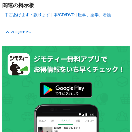
関連の掲示板
中古あげます・譲ります
本/CD/DVD
医学、薬学、看護
ページTOPへ