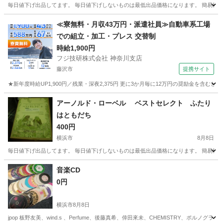
毎日値下げ出品してます。 毎日値下げしないものは最低出品価格になります。 簡易検
神奈川
横浜市
絵本
くまの子ウーフ
≪寮無料・月収43万円・派遣社員≫自動車系工場
での組立・加工・プレス 交替制
時給1,900円
フジ技研株式会社 神奈川支店
藤沢市
提携サイト
★新年度時給UP1,900円／残業・深夜2,375円 更に3か月毎に12万円の奨励金を含む
神奈川
藤沢市
その他
アーノルド・ローベル ベストセレクト ふたり
はともだち
400円
横浜市
8月8日
毎日値下げ出品してます。 毎日値下げしないものは最低出品価格になります。 簡易検
神奈川
横浜市
絵本
音楽CD
0円
横浜市
8月8日
jpop 板野友美、wind.s 、Perfume、後藤真希、倖田來未、CHEMISTRY、ポル