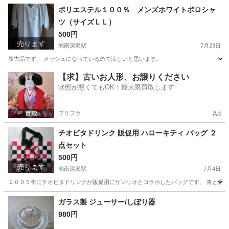
神奈川
鎌倉市
湘南深沢駅
参考書
ポリエステル１００％ メンズホワイトポロシャ
ツ（サイズＬＬ）
500円
売ります
湘南深沢駅
7月23日
新古品です。 メッシュになっているので涼しいと思います。
神奈川
鎌倉市
湘南深沢駅
ポロシャツ
新古品
【求】古いお人形、お譲りください
状態が悪くてもOK！最大限買取します
プリフラ
Ad
チオビタドリンク 販促用 ハローキティ バッグ ２
点セット
500円
売ります
湘南深沢駅
7月4日
２００５年にチオビタドリンクが販促用にサンリオとコラボしたバッグです。 青と赤が
神奈川
鎌倉市
湘南深沢駅
その他
チオビタドリンク
ガラス製 ジューサー/しぼり器
980円