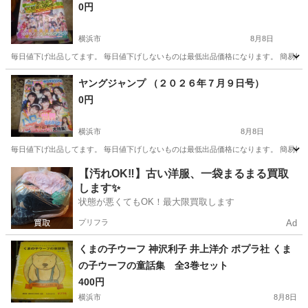
0円
横浜市
8月8日
毎日値下げ出品してます。 毎日値下げしないものは最低出品価格になります。 簡易検
神奈川
横浜市
マンガ、コミック、アニメ
状態
ヤングジャンプ （２０２６年７月９日号）
0円
横浜市
8月8日
毎日値下げ出品してます。 毎日値下げしないものは最低出品価格になります。 簡易検
神奈川
横浜市
マンガ、コミック、アニメ
【汚れOK‼️】古い洋服、一袋まるまる買取
します✨
状態が悪くてもOK！最大限買取します
プリフラ
Ad
くまの子ウーフ 神沢利子 井上洋介 ポプラ社 くま
の子ウーフの童話集 全3巻セット
400円
横浜市
8月8日