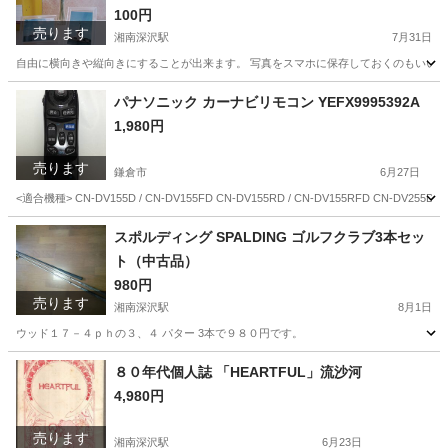
100円
売ります
湘南深沢駅
7月31日
自由に横向きや縦向きにすることが出来ます。 写真をスマホに保存しておくのもいいで
神奈川
鎌倉市
湘南深沢駅
インテリア雑貨/小物
フジカラー
パナソニック カーナビリモコン YEFX9995392A
1,980円
売ります
鎌倉市
6月27日
<適合機種> CN-DV155D / CN-DV155FD CN-DV155RD / CN-DV155RFD CN-DV255D / C
神奈川
鎌倉市
カーナビ、テレビ
カーナビ
スポルディング SPALDING ゴルフクラブ3本セッ
ト（中古品）
980円
売ります
湘南深沢駅
8月1日
ウッド１７－４ｐｈの３、４ パター 3本で９８０円です。
神奈川
鎌倉市
湘南深沢駅
ゴルフ
スポルディング
８０年代個人誌 「HEARTFUL」流沙河
4,980円
売ります
湘南深沢駅
6月23日