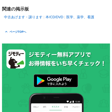
関連の掲示板
中古あげます・譲ります
本/CD/DVD
医学、薬学、看護
ページTOPへ