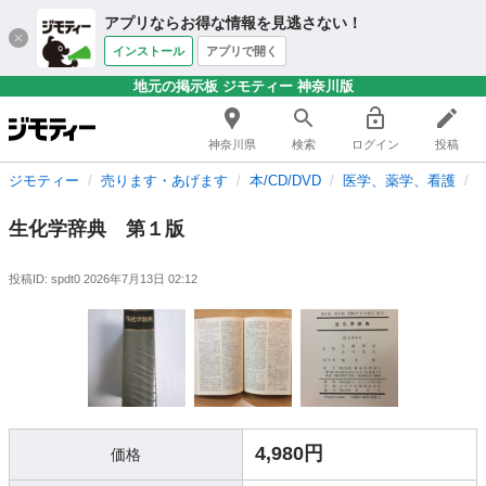
アプリならお得な情報を見逃さない！
インストール
アプリで開く
地元の掲示板 ジモティー 神奈川版
神奈川県
検索
ログイン
投稿
ジモティー
売ります・あげます
本/CD/DVD
医学、薬学、看護
生化学辞典 第１版
投稿ID: spdt0
2026年7月13日 02:12
4,980円
価格