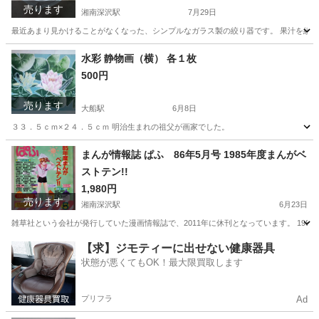
売ります
湘南深沢駅
7月29日
最近あまり見かけることがなくなった、シンプルなガラス製の絞り器です。 果汁を絞
神奈川
鎌倉市
湘南深沢駅
調理器具
ジューサー
水彩 静物画（横） 各１枚
500円
売ります
大船駅
6月8日
３３．５ｃｍ×２４．５ｃｍ 明治生まれの祖父が画家でした。
神奈川
鎌倉市
大船駅
その他
水彩
まんが情報誌 ぱふ 86年5月号 1985年度まんがベ
ストテン!!
1,980円
売ります
湘南深沢駅
6月23日
雑草社という会社が発行していた漫画情報誌で、2011年に休刊となっています。 19
神奈川
鎌倉市
湘南深沢駅
マンガ、コミック、アニメ
会社
【求】ジモティーに出せない健康器具
状態が悪くてもOK！最大限買取します
プリフラ
Ad