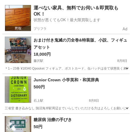
神奈川
横浜市
CD
運べない家具、無料でお伺い＆即買取も
OK！
状態が悪くてもOK！最大限買取します
プリフラ
Ad
おまけ付き鬼滅の刃全巻&特装版、小説、フィギュ
アセット
18,000円
藤沢駅
8月8日
＊1～23巻 ¥18340 Qposket フィギュア、ポストカード、缶バッチは全て状態良く未
神奈川
藤沢市
藤沢駅
マンガ、コミック、アニメ
鬼滅の刃
Junior Crown 小学英和・和英辞典
500円
石上駅
8月8日
三省堂 書き込みなし 鵠沼海岸駅周辺までいらしていただける方はよろしくお願いします。 英語
神奈川
藤沢市
石上駅
語学、辞書
和英辞典
糖尿病 治療の手びき
50円