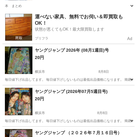
本 まとめ
神奈川
横浜市
高田駅
参考書
運べない家具、無料でお伺い＆即買取も
OK！
状態が悪くてもOK！最大限買取します
プリフラ
Ad
ヤングジャンプ 2026年 (08月1週目)号
20円
横浜市
8月8日
毎日値下げ出品してます。 毎日値下げしないものは最低出品価格になります。 簡易検
神奈川
横浜市
マンガ、コミック、アニメ
状態
ヤングジャンプ (2026年07月5週目号)
20円
横浜市
8月8日
毎日値下げ出品してます。 毎日値下げしないものは最低出品価格になります。 簡易検
神奈川
横浜市
マンガ、コミック、アニメ
状態
ヤングジャンプ （２０２６年７月１６日号）