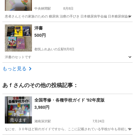
中央林間駅
8月8日
患者さんとその家族のための 糖尿病 治療の手びき 日本糖尿病学会編 日本糖尿病協会・
神奈川
大和市
中央林間駅
医学、薬学、看護
日本
洋書
500円
都筑ふれあいの丘駅
8月8日
洋書のセットです
神奈川
横浜市
都筑ふれあいの丘駅
語学、辞書
もっと見る
あｆ
さんのその他の投稿記事：
全国専修・各種学校ガイド '92年度版
3,980円
売ります
湘南深沢駅
7月24日
なにせ、３０年ほど前のガイドですから、ここに記載されている学校が今も存続してい