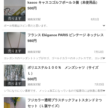
kasco キャスコゴルフボール３個（未使用品）
500円
売ります
湘南深沢駅
8月1日
ボール性能はスピン系だと思います。
神奈川
鎌倉市
湘南深沢駅
スポーツ
ボール
フランス Elégance PARIS ビンテージ ネックレス
980円
売ります
湘南深沢駅
7月12日
エレガンスのペンダントトップがロゴ、ゴールドカラーのネックレスです。 エレガンス
神奈川
鎌倉市
湘南深沢駅
アクセサリー
ビンテージ
ポリエステル１００％ メンズシャツ（サイズ
Ｌ）
500円
売ります
湘南深沢駅
7月23日
シワになりにくい素材です。 メッシュ加工になっているので猛暑日には快適に着用でき
神奈川
鎌倉市
湘南深沢駅
シャツ
フジカラー透明プラスチックフォトスタンド２つ
セット（Ｌ版サイズ）