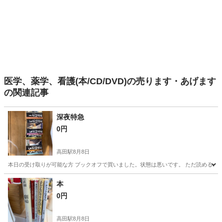
医学、薬学、看護(本/CD/DVD)の売ります・あげます
の関連記事
深夜特急
0円
高田駅
8月8日
本日の受け取りが可能な方 ブックオフで買いました。状態は悪いです。 ただ読めるの
神奈川
横浜市
高田駅
文芸
本
0円
高田駅
8月8日