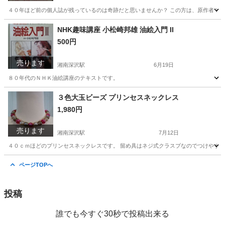
４０年ほど前の個人誌が残っているのは奇跡だと思いませんか？ この方は、原作者で
神奈川
鎌倉市
湘南深沢駅
マンガ、コミック、アニメ
NHK趣味講座 小松崎邦雄 油絵入門 II
500円
80年代
売ります
湘南深沢駅
6月19日
８０年代のＮＨＫ油絵講座のテキストです。
神奈川
鎌倉市
湘南深沢駅
その他
80年代
３色大玉ビーズ プリンセスネックレス
1,980円
売ります
湘南深沢駅
7月12日
４０ｃｍほどのプリンセスネックレスです。 留め具はネジ式クラスプなのでつけやす
神奈川
鎌倉市
湘南深沢駅
アクセサリー
プリンセス
ページTOPへ
投稿
誰でも今すぐ30秒で投稿出来る