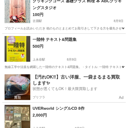
クッキングコース 基礎クラス 料理 本 ABCクッキ
ングスタジオ
100円
古淵駅
8月9日
プロフィールお読みいただき 他のものとまとめてお取引きして下さる方を優先させて
神奈川
相模原市
古淵駅
その他
一陸特 テキスト&問題集
500円
上永谷駅
8月9日
無線工学や法規を網羅した一陸特のテキスト&問題集。 - タイトル: 一陸特 テキスト&問題集 - 著者: 町田
神奈川
横浜市
上永谷駅
参考書
問題集
【汚れOK‼️】古い洋服、一袋まるまる買取
します✨
状態が悪くてもOK！最大限買取します
プリフラ
Ad
UVERworld シングルCD 8作
2,000円