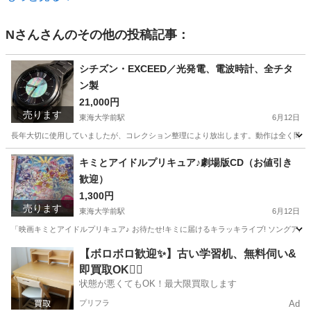
Nさん
さんのその他の投稿記事：
シチズン・EXCEED／光発電、電波時計、全チタ
ン製
21,000円
売ります
東海大学前駅
6月12日
長年大切に使用していましたが、コレクション整理により放出します。動作は全く問題あり
神奈川
平塚市
東海大学前駅
アクセサリー
EXCEED
キミとアイドルプリキュア♪劇場版CD（お値引き
歓迎）
1,300円
売ります
東海大学前駅
6月12日
「映画キミとアイドルプリキュア♪ お待たせ!キミに届けるキラッキライブ! ソングアル
神奈川
平塚市
東海大学前駅
CD
劇場版
【ボロボロ歓迎✨】古い学習机、無料伺い&
即買取OK🙆‍♀️
状態が悪くてもOK！最大限買取します
プリフラ
Ad