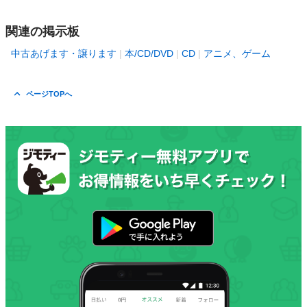
関連の掲示板
中古あげます・譲ります
本/CD/DVD
CD
アニメ、ゲーム
ページTOPへ