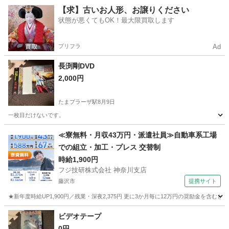
神奈川
鎌倉市
鎌倉駅
マンガ、コミック、アニメ
【求】古いお人形、お譲りください
状態が悪くてもOK！最大限買取します
プリフラ
Ad
長渕剛DVD
2,000円
たまプラーザ駅
8月9日
一枚目だけないです。
神奈川
横浜市
たまプラーザ駅
DVD/ブルーレイ
≪寮無料・月収43万円・派遣社員≫自動車系工場
での組立・加工・プレス 交替制
時給1,900円
フジ技研株式会社 神奈川支店
藤沢市
提携サイト
★新年度時給UP1,900円／残業・深夜2,375円 更に3か月毎に12万円の奨励金を含む
神奈川
藤沢市
その他
ビデオテープ
0円