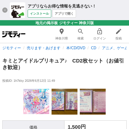
アプリならお得な情報を見逃さない！
インストール
アプリで開く
地元の掲示板 ジモティー 神奈川版
神奈川県
検索
ログイン
投稿
ジモティー
売ります・あげます
本/CD/DVD
CD
アニメ、ゲーム
キミとアイドルプリキュア♪ CD2枚セット（お値引
き歓迎）
投稿ID: 1h7kky
2026年6月12日 11:49
1,500円
価格