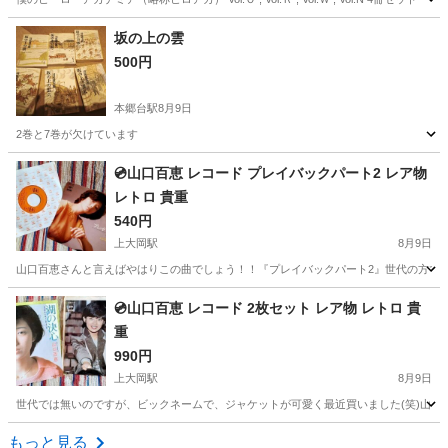
神奈川
横浜市
マンガ、コミック、アニメ
坂の上の雲
500円
僕のヒーローアカデミア
本郷台駅
8月9日
2巻と7巻が欠けています
神奈川
横浜市
本郷台駅
文芸
💿️山口百恵 レコード プレイバックパート2 レア物
レトロ 貴重
540円
上大岡駅
8月9日
山口百恵さんと言えばやはりこの曲でしょう！！『プレイバックパート2』世代の方でな
神奈川
横浜市
上大岡駅
その他
レコード
💿️山口百恵 レコード 2枚セット レア物 レトロ 貴
重
990円
上大岡駅
8月9日
世代では無いのですが、ビックネームで、ジャケットが可愛く最近買いました(笑)山口
神奈川
横浜市
上大岡駅
その他
レコード
もっと見る