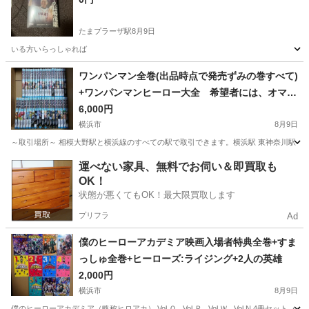
たまプラーザ駅
8月9日
いる方いらっしゃれば
神奈川
横浜市
たまプラーザ駅
その他
ワンパンマン全巻(出品時点で発売ずみの巻すべて)
+ワンパンマンヒーロー大全 希望者には、オマケ
で2枚目以降の写真の商品もお付けできます。 東
6,000円
京都内神奈川県内で取引
横浜市
8月9日
～取引場所～ 相模大野駅と横浜線のすべての駅で取引できます。横浜駅 東神奈川駅 
神奈川
横浜市
マンガ、コミック、アニメ
ワンパンマン
運べない家具、無料でお伺い＆即買取も
OK！
状態が悪くてもOK！最大限買取します
プリフラ
Ad
僕のヒーローアカデミア映画入場者特典全巻+すま
っしゅ全巻+ヒーローズ:ライジング+2人の英雄
2,000円
横浜市
8月9日
僕のヒーローアカデミア（略称ヒロアカ） Vol.Ｏ , Vol.Ｒ , Vol.Ｗ , Vol.N 4冊セット