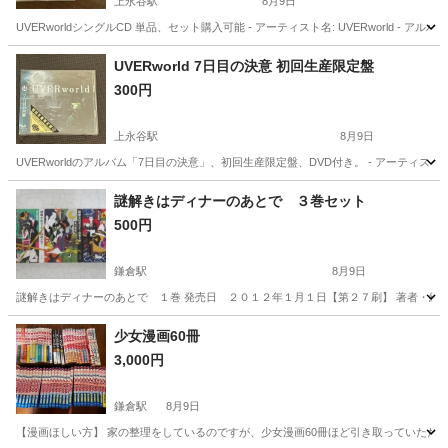
上永谷駅
8月9日
UVERworldシングルCD 単品、セット購入可能 - アーティスト名: UVERworld - アルバムタイトル: F
神奈川
横浜市
上永谷駅
CD
UVERworld
UVERworld 7日目の決意 初回生産限定盤
300円
上永谷駅
8月9日
UVERworldのアルバム「7日目の決意」、初回生産限定盤、DVD付き。 - アーティスト名: UVERw
神奈川
横浜市
上永谷駅
CD
UVERworld
謎解きはディナーのあとで ３巻セット
500円
鎌倉駅
8月9日
謎解きはディナーのあとで １巻 発売日 ２０１２年１月１日【第２７刷】 著者・編集 
神奈川
鎌倉市
鎌倉駅
文芸
小学館
少女漫画60冊
3,000円
鎌倉駅
8月9日
【漫画ほしい方】 家の整理をしているのですが、少女漫画60冊ほど引き取っていただける方いた