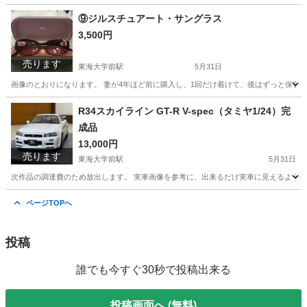
⑨ジルスチュアート・サングラス
3,500円
売ります
東海大学前駅
5月31日
画像のとおりになります。 妻が4年ほど前に購入し、1回だけ着けて、後はずっと保管し
神奈川
平塚市
東海大学前駅
小物
神奈川
平塚市
R34スカイライン GT-R V-spec（タミヤ1/24）完
成品
東海大学前駅
小物
届け
13,000円
売ります
東海大学前駅
5月31日
次作品の調達費のため放出します。 実車画像を参考に、出来るだけ実車に見えるようにし
神奈川
平塚市
東海大学前駅
模型、プラモデル
タミヤ
ページTOPへ
投稿
誰でも今すぐ30秒で投稿出来る
投稿画面へ (無料)