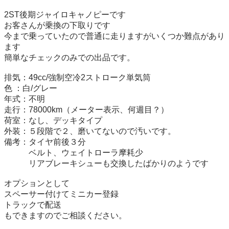
2ST後期ジャイロキャノピーです

お客さんが乗換の下取りです

今まで乗っていたので普通に走りますがいくつか難点があり
ます

簡単なチェックのみでの出品です。

排気：49cc/強制空冷2ストローク単気筒

色 ：白/グレー

年式：不明

走行：78000km（メーター表示、何週目？）

荷室：なし、デッキタイプ

外装：５段階で２、磨いてないので汚いです。

備考：タイヤ前後３分

　　　ベルト、ウェイトローラ摩耗少

　　　リアブレーキシューも交換したばかりのようです

オプションとして

スペーサー付けてミニカー登録

トラックで配送

もできますのでご相談ください。
