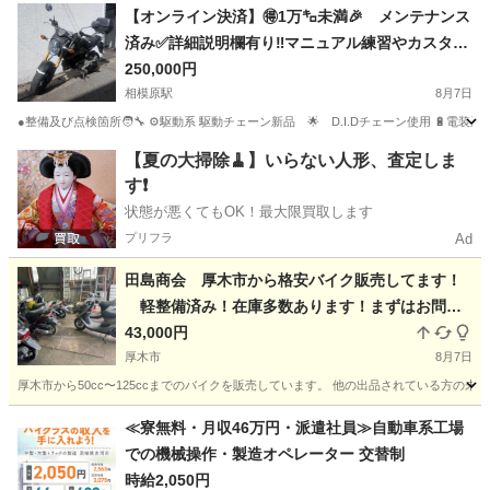
神奈川
伊勢原市
伊勢原駅
バイク
【オンライン決済】🉐1万㌔未満🎉 メンテナンス
済み✅️詳細説明欄有り‼️マニュアル練習やカスタム
ベースにぜひ🤩 JC61 グロム GROM MSX125
250,000円
前期
相模原駅
8月7日
●整備及び点検箇所🧑‍🔧 ⚙️駆動系 駆動チェーン新品 🌟 D.I.Dチェーン使用 🔋
神奈川
相模原市
相模原駅
ホンダ
【夏の大掃除🧹】いらない人形、査定しま
す❗️
状態が悪くてもOK！最大限買取します
プリフラ
Ad
田島商会 厚木市から格安バイク販売してます！
軽整備済み！在庫多数あります！まずはお問い
合わせください♪
43,000円
厚木市
8月7日
厚木市から50cc〜125ccまでのバイクを販売しています。 他の出品されている方
神奈川
厚木市
ホンダ
新品
≪寮無料・月収46万円・派遣社員≫自動車系工場
での機械操作・製造オペレーター 交替制
時給2,050円