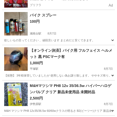
プリフラ
Ad
バイク スプレー
100円
湘南台駅
8月7日
欲しいもの言ってください 、値段言います まとめだと安くできます。
神奈川
藤沢市
湘南台駅
その他
【オンライン決済】バイク用 フルフェイス ヘルメ
ット 黒 PSCマーク有
1,000円
平塚駅
8月7日
【状態】 3年程保管していましたが 使用しない為お譲り致します。 ややキズ有り。 
神奈川
茅ヶ崎市
平塚駅
その他
M&Hマツシマ PH8 12v 35/36.5w ハイパーハロゲ
ンバルブ クリア 新品未使用品 未開封品
2,500円
伊勢原駅
8月7日
M&H マツシマ PH8 12v35/36.5w 60/60wクラスの明るさ B2(ビーツー)ク