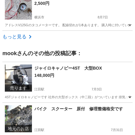
2,500円
横浜市
8月7日
アドレスV125Gのタコメーターです。 配線切れが1本あります。 購入時に付いていた
神奈川
横浜市
その他
タコメーター
もっと見る
mook
さんのその他の投稿記事：
ジャイロキャノピー4ST 大型BOX
148,000円
売ります
江田駅
7月3日
4STジャイロキャノピーです 社外の大型ボックス（中二段）がついています 排気：49cc/水
神奈川
横浜市
江田駅
ホンダ
ジャイロキャノピー
バイク スクーター 原付 修理整備格安です
地元のお店
江田駅
7月31日