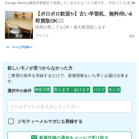
Garage Mookは横浜市青葉区で営業している小さなバイク屋です。 中古バイク(主に
神奈川
横浜市
江田駅
その他
【ボロボロ歓迎✨】古い学習机、無料伺い&
即買取OK🙆‍♀️
状態が悪くてもOK！最大限買取します
プリフラ
Ad
ページTOPへ
欲しいモノが見つからなかった方
ご希望の条件を登録するだけで、新着情報をいち早くお届け出来ま
す。
神奈川県
売ります・あげます
バイク
ホンダ
選択中の条件
ジモティーメルマガにも登録する
新着投稿の通知をメールで受け取る