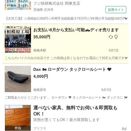
フジ技研株式会社 関東支店
茨城県 古河市
提携サイト
【古河工場】☆高時給2,050円☆年間手当総額最大79万円☆3年間の手当総額169万円
茨城
古河市
その他
お支払い8月から支払い可能🛻ディオ売ります
35,000円
南橋本駅
8月7日
こちらのバイクのみの出品です この投稿は長くなるのでお電話にて対応も可能です。 メッセ
神奈川
相模原市
南橋本駅
バイク
役所
Dax 🏍️ ローダウン タックロールシート 🩶
4,000円
相模原市
8月7日
ご観覧ありがとうございます 。 ローダウン 🖤 タックロールシート 🏍️ ダックスに 付いてい
神奈川
相模原市
その他
タックロールシート
運べない家具、無料でお伺い＆即買取も
OK！
状態が悪くてもOK！最大限買取します
プリフラ
Ad