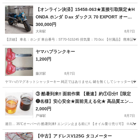
【オンライン決済】15458-063★直接引取限定★H
ONDA ホンダ Ｄax ダックス 70 EXPORT オート
バイ 70㏄ ST70-515245 廃車済 ジャンク★
300,000円
大和駅
8月7日
【詳細】 車名：ホンダ 車台番号：ST70-515245 排気量：70.0cc 【付属品】 廃
神奈川
大和市
大和駅
ホンダ
ヤマハブランクキー
1,200円
藤沢駅
8月7日
ヤマハのマグネットシャッターキー 純正ではありません 鍵を無くしてシャッターを開けら
神奈川
藤沢市
藤沢駅
その他
③ 酷暑到来‼️ 面前作業 【最速】約①⓪分❗️【限定
❶名様】安心安全★面前見える化★ 高品質エンジ
ンオイル交換
2,000円
戸塚駅
8月7日
連日… 35℃オーバーの 酷暑到来❗️ エンジン止まる前に‼️ 【オイル量り売り可】 ※AZ合
神奈川
横浜市
戸塚駅
ホンダ
オイル
【中古】アドレスV125G タコメーター