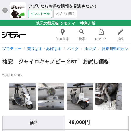
アプリならお得な情報を見逃さない！
インストール
アプリで開く
地元の掲示板 ジモティー 神奈川版
神奈川県
検索
ログイン
投稿
ジモティー
売ります・あげます
バイク
ホンダ
神奈川県のホン
格安 ジャイロキャノピー２ST お試し価格
投稿ID: 1mtloq
48,000円
価格