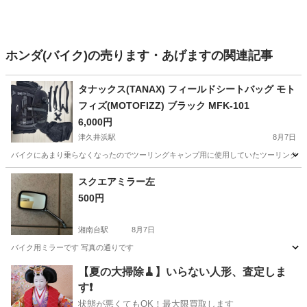
ホンダ(バイク)の売ります・あげますの関連記事
タナックス(TANAX) フィールドシートバッグ モト
フィズ(MOTOFIZZ) ブラック MFK-101
6,000円
津久井浜駅
8月7日
バイクにあまり乗らなくなったのでツーリングキャンプ用に使用していたツーリングバッグの出品にな
神奈川
横須賀市
津久井浜駅
その他
スクエアミラー左
500円
湘南台駅
8月7日
バイク用ミラーです 写真の通りです
神奈川
藤沢市
湘南台駅
その他
【夏の大掃除🧹】いらない人形、査定しま
す❗️
状態が悪くてもOK！最大限買取します