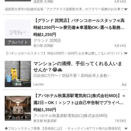
滋賀県 大津駅
6月14日
滋賀県大津市の結婚式会場「アクアテラス迎賓館大津」のフラワー装飾のお仕事です。 
滋賀
大津市
大津駅
花屋
スタッフ
【グランド 詫間店】パチンコホールスタッフ≪高
時給1200円〜≫寮完備★車通勤OK♪選べる勤務時
間★未経験歓迎♪ JR予讃線「詫間駅」から車で9
時給1,250円
グランド 詫間店
分
アルバイト
香川県 詫間駅
6月14日
【パチンコホールスタッフ】 時給1250円～1625円 お仕事は難しくないのでバイトデビュ
香川
三豊市
詫間駅
パチンコ
スタッフ
マンションの清掃、手伝ってくれる人いま
せんか？😭🙏
日給例1万円〜 / 登録不要！高時給求人多数✨
Lacotto
Ad
【アパホテル秋葉原駅電気街口(株式会社MID)】＜
週2日～OK！＞シフトは自己申告制でプライベー
トと両立◎アパホテルスタッフ★JR「秋葉原駅」
時給1,350円
アパホテル秋葉原駅電気街口(株式会社MID)
電気街口から徒歩3分
アルバイト
東京都 秋葉原駅
7月29日
◆フロントスタッフ業務 【具体的には】 ・チェックイン&アウト時のお客様対応 (自動