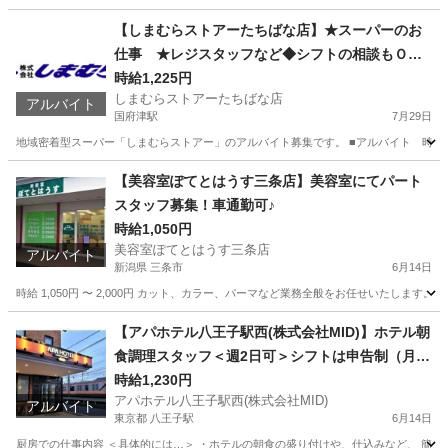
東京
千代田区
秋葉原駅
ホテル
スタッフ
【しまむらストアーたちばな店】★スーパーのお
仕事 ★レジスタッフなど◆シフトの相談もＯＫ
です！主婦（夫）・高校生・大学生・シニアの方
時給1,225円
しまむらストアーたちばな店
が活躍中☆家庭との両立◎ 選べるお店＆部門！ご
アルバイト
国府津駅
7月29日
都合よい時間をご相談ください！
地域密着型スーパー「しまむらストアー」のアルバイト募集です。 ■アルバイト 時給1,22
神奈川
小田原市
国府津駅
スーパー
しまむら
【美容室ぽてとはうす三条店】美容室にてパート
スタッフ募集！車通勤可♪
時給1,050円
美容室ぽてとはうす三条店
アルバイト
新潟県 三条市
6月14日
時給 1,050円 〜 2,000円 カット、カラー、パーマなど業務全般をお任せいたしま
新潟
三条市
美容師
美容室
【アパホテル八王子駅西(株式会社MID)】ホテル朝
食調理スタッフ＜週2日可＞シフトは申告制（月単
位）でプライベートと両立◎
時給1,230円
アパホテル八王子駅西(株式会社MID)
アルバイト
東京都 八王子駅
6月14日
厨房での仕事内容 ＜具体的には…＞ ・ホテルの朝食の盛り付けや、仕込みなど、 簡単な調