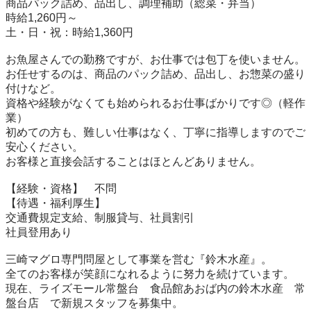
商品パック詰め、品出し、調理補助（総菜・弁当）

時給1,260円～

土・日・祝：時給1,360円

お魚屋さんでの勤務ですが、お仕事では包丁を使いません。

お任せするのは、商品のパック詰め、品出し、お惣菜の盛り
付けなど。

資格や経験がなくても始められるお仕事ばかりです◎（軽作
業）

初めての方も、難しい仕事はなく、丁寧に指導しますのでご
安心ください。

お客様と直接会話することはほとんどありません。

【経験・資格】	不問

【待遇・福利厚生】

交通費規定支給、制服貸与、社員割引

社員登用あり

三崎マグロ専門問屋として事業を営む『鈴木水産』。

全てのお客様が笑顔になれるように努力を続けています。

現在、ライズモール常盤台　食品館あおば内の鈴木水産　常
盤台店　で新規スタッフを募集中。
