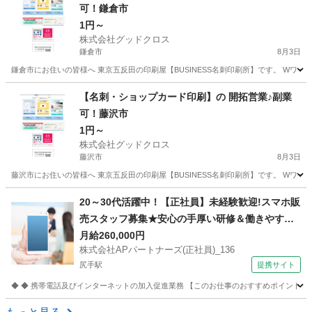
可！鎌倉市
1円～
株式会社グッドクロス
鎌倉市
8月3日
鎌倉市にお住いの皆様へ 東京五反田の印刷屋【BUSINESS名刺印刷所】です。 Wワー
神奈川
鎌倉市
営業
スタッフ
【名刺・ショップカード印刷】の 開拓営業♪副業
可！藤沢市
1円～
株式会社グッドクロス
藤沢市
8月3日
藤沢市にお住いの皆様へ 東京五反田の印刷屋【BUSINESS名刺印刷所】です。 Wワー
神奈川
藤沢市
営業
スタッフ
20～30代活躍中！【正社員】未経験歓迎!スマホ販
売スタッフ募集★安心の手厚い研修＆働きやすさ
抜群の環境です！ 株式会社APパートナーズ(正社
月給260,000円
株式会社APパートナーズ(正社員)_136
員)_136 携帯ショップ
尻手駅
提携サイト
◆ ◆ 携帯電話及びインターネットの加入促進業務 【このお仕事のおすすめポイント】
神奈川
横浜市
尻手駅
携帯ショップ