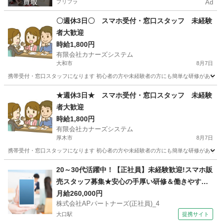
プリフラ
Ad
〇週休3日〇 スマホ受付・窓口スタッフ 未経験
者大歓迎
時給1,800円
有限会社カナーズシステム
大和市
8月7日
携帯受付・窓口スタッフになります 初心者の方や未経験者の方にも簡単な研修があります
神奈川
大和市
携帯ショップ
スタッフ
★週休3日★ スマホ受付・窓口スタッフ 未経験
者大歓迎
時給1,800円
有限会社カナーズシステム
厚木市
8月7日
携帯受付・窓口スタッフになります 初心者の方や未経験者の方にも簡単な研修があります
神奈川
厚木市
携帯ショップ
スタッフ
20～30代活躍中！【正社員】未経験歓迎!スマホ販
売スタッフ募集★安心の手厚い研修＆働きやすさ
抜群の環境です！ 株式会社APパートナーズ(正社
月給260,000円
株式会社APパートナーズ(正社員)_4
員)_4 携帯ショップ
大口駅
提携サイト