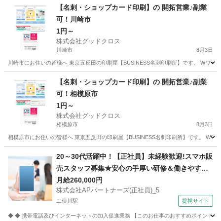
神奈川
横浜市
営業
スタッフ
【名刺・ショップカード印刷】の 開拓営業♪副業
可！川崎市
1円～
株式会社グッドクロス
川崎市
8月3日
川崎市にお住いの皆様へ 東京五反田の印刷屋【BUSINESS名刺印刷所】です。 Wワー
神奈川
川崎市
営業
スタッフ
【名刺・ショップカード印刷】の 開拓営業♪副業
可！相模原市
1円～
株式会社グッドクロス
相模原市
8月3日
相模原市にお住いの皆様へ 東京五反田の印刷屋【BUSINESS名刺印刷所】です。 Wワ
神奈川
相模原市
営業
スタッフ
20～30代活躍中！【正社員】未経験歓迎!スマホ販
売スタッフ募集★安心の手厚い研修＆働きやすさ
抜群の環境です！ 株式会社APパートナーズ(正社
月給260,000円
株式会社APパートナーズ(正社員)_5
員)_5 携帯ショップ
二俣川駅
提携サイト
◆ ◆ 携帯電話及びインターネットの加入促進業務 【このお仕事のおすすめポイント】