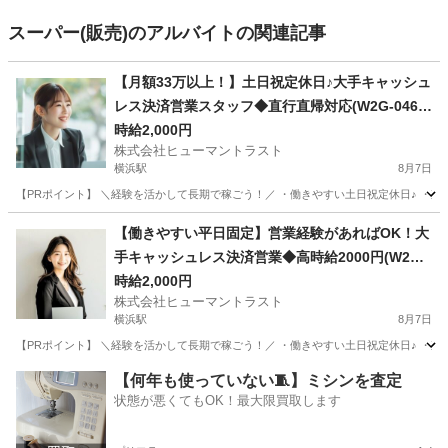
スーパー(販売)のアルバイトの関連記事
【月額33万以上！】土日祝定休日♪大手キャッシュ
レス決済営業スタッフ◆直行直帰対応(W2G-0465
_2)
時給2,000円
株式会社ヒューマントラスト
横浜駅
8月7日
【PRポイント】 ＼経験を活かして長期で稼ごう！／ ・働きやすい土日祝定休日♪ ・直
神奈川
横浜市
横浜駅
営業
ヒューマントラスト
【働きやすい平日固定】営業経験があればOK！大
手キャッシュレス決済営業◆高時給2000円(W2G-
0464_2)
時給2,000円
株式会社ヒューマントラスト
横浜駅
8月7日
【PRポイント】 ＼経験を活かして長期で稼ごう！／ ・働きやすい土日祝定休日♪ ・直
神奈川
横浜市
横浜駅
営業
ヒューマントラスト
【何年も使っていない🧵】ミシンを査定
状態が悪くてもOK！最大限買取します