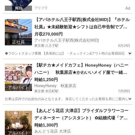
プリフラ
Ad
【アパホテル八王子駅西(株式会社MID)】『ホテル
社員』★未経験歓迎★シフトは自己申告制でプラ
イベートと両立◎JR「八王子駅」から徒歩9分
月収270,000円
アパホテル八王子駅西(株式会社MID)
正社員
東京都 八王子駅
6月14日
◆フロントスタッフ業務 【具体的には】 ・チェックイン&アウト時のお客様対応 (自動
東京
八王子市
八王子駅
ホテル
未経験
【駅チカ★メイドカフェ】HoneyHoney（ハニー
ハニー） 秋葉原店★かわいいメイド服で一緒に
働きましょう♪高校生、未経験者歓迎します◎末広
時給1,250円
HoneyHoney 秋葉原店
町駅から徒歩1分♪
アルバイト
東京都 末広町駅
7月29日
仕事は店内でのお給仕のみとなります。 来店してくださったお客様を席にご案内し、 注
東京
千代田区
末広町駅
カフェ
スタッフ
【あんどう花店 大津店】ブライダルフラワーコー
ディネーター（アシスタント） ✿結婚式場「アク
アテラス迎賓館大津」のフラワー装飾のお仕事で
時給1,300円
あんどう花店 大津店
す ✿未経験OK!!
アルバイト