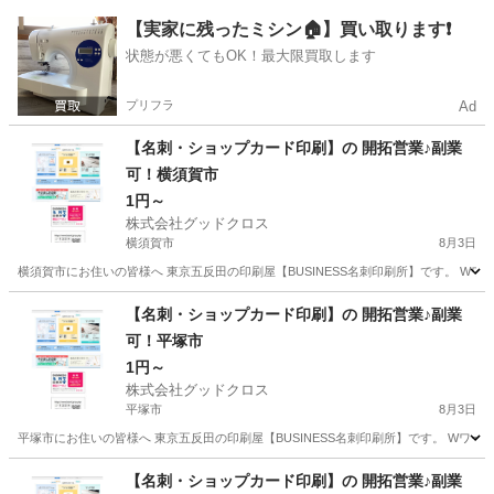
神奈川
横浜市
二俣川駅
携帯ショップ
【実家に残ったミシン🏠】買い取ります❗️
状態が悪くてもOK！最大限買取します
プリフラ
Ad
【名刺・ショップカード印刷】の 開拓営業♪副業
可！横須賀市
1円～
株式会社グッドクロス
横須賀市
8月3日
横須賀市にお住いの皆様へ 東京五反田の印刷屋【BUSINESS名刺印刷所】です。 Wワ
神奈川
横須賀市
営業
スタッフ
【名刺・ショップカード印刷】の 開拓営業♪副業
可！平塚市
1円～
株式会社グッドクロス
平塚市
8月3日
平塚市にお住いの皆様へ 東京五反田の印刷屋【BUSINESS名刺印刷所】です。 Wワー
神奈川
平塚市
営業
スタッフ
【名刺・ショップカード印刷】の 開拓営業♪副業