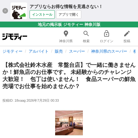
アプリならお得な情報を見逃さない！
インストール
アプリで開く
地元の掲示板 ジモティー 神奈川版
神奈川県
検索
ログイン
投稿
ジモティー
アルバイト
販売
スーパー
神奈川県のスーパー
横
【株式会社鈴木水産 常盤台店】で一緒に働きません
か！鮮魚店のお仕事です。 未経験からのチャレンジ
大歓迎！ 包丁は使いません！ 食品スーパーの鮮魚
売場でお仕事を始めませんか？
投稿ID: 18xaag
2026年7月29日 00:33