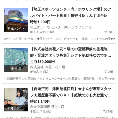
東京
八王子市
八王子駅
キッチン
スタッフ
【埼玉スポーツセンター内／ボウリング場】のア
ルバイト・パート募集！最寄り駅：みずほ台駅
時給1,200円
埼玉スポーツセンター内／ボウリング場
アルバイト
埼玉県 みずほ台駅
7月29日
ボウリング場でお仕事。 ◆受付 ボウリング、ビリヤード、 卓球、フットサルの受付 ◆掃
埼玉
所沢市
みずほ台駅
フロント
ボウリング場
【株式会社有花／花市場での冠婚葬祭の生花装
飾・配達スタッフ募集】シフト制勤務なのであな
たの都合に合わせて働くことができます
月収180,000円
株式会社 有花／花市場
正社員
茨城県 土浦駅
7月29日
・冠婚葬祭用の生花装飾 ・セレモニーホールへの生花搬入・撤収作業 ・個人宅へのお花
茨城
土浦市
土浦駅
その他
ホール
【自遊空間 津田沼北口店】★まんが喫茶スタッ
フ★履歴書不要でＯＫ！未経験の方も大歓迎で
す！JR津田沼駅徒歩3分♪
時給1,140円
自遊空間津田沼北口店
アルバイト
千葉県 津田沼駅
7月29日