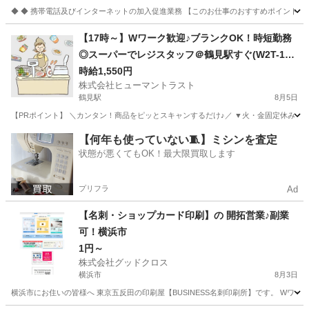
◆ ◆ 携帯電話及びインターネットの加入促進業務 【このお仕事のおすすめポイント】
神奈川
横浜市
大口駅
携帯ショップ
【17時～】Wワーク歓迎♪ブランクOK！時短勤務
◎スーパーでレジスタッフ＠鶴見駅すぐ(W2T-159
0)
時給1,550円
株式会社ヒューマントラスト
鶴見駅
8月5日
【PRポイント】 ＼カンタン！商品をピッとスキャンするだけ♪／ ▼火・金固定休み！17:
神奈川
横浜市
鶴見駅
スーパー
スタッフ
【何年も使っていない🧵】ミシンを査定
状態が悪くてもOK！最大限買取します
プリフラ
Ad
【名刺・ショップカード印刷】の 開拓営業♪副業
可！横浜市
1円～
株式会社グッドクロス
横浜市
8月3日
横浜市にお住いの皆様へ 東京五反田の印刷屋【BUSINESS名刺印刷所】です。 Wワー