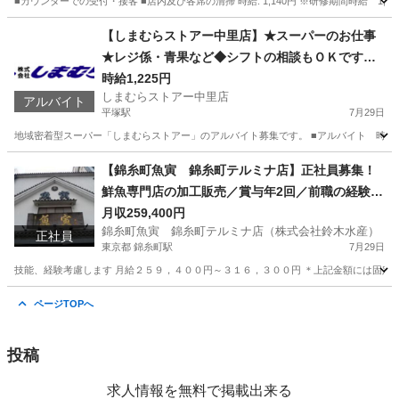
■カウンターでの受付・接客 ■店内及び各席の清掃 時給: 1,140円 ※研修期間時給 1
千葉
習志野市
津田沼駅
漫画喫茶
時給
【しまむらストアー中里店】★スーパーのお仕事
★レジ係・青果など◆シフトの相談もＯＫです！
主婦（夫）・高校生・大学生・シニアの方が活躍
時給1,225円
しまむらストアー中里店
中☆家庭との両立◎ ご都合よい時間をご相談くだ
アルバイト
平塚駅
7月29日
さい！
地域密着型スーパー「しまむらストアー」のアルバイト募集です。 ■アルバイト 時給1,22
神奈川
平塚市
平塚駅
スーパー
しまむら
【錦糸町魚寅 錦糸町テルミナ店】正社員募集！
鮮魚専門店の加工販売／賞与年2回／前職の経験・
給与等考慮JR「錦糸町駅」より徒歩1分♪
月収259,400円
錦糸町魚寅 錦糸町テルミナ店（株式会社鈴木水産）
正社員
東京都 錦糸町駅
7月29日
技能、経験考慮します 月給２５９，４００円～３１６，３００円 ＊上記金額には固定残
東京
墨田区
錦糸町駅
飲食
鮮魚
ページTOPへ
投稿
求人情報を無料で掲載出来る