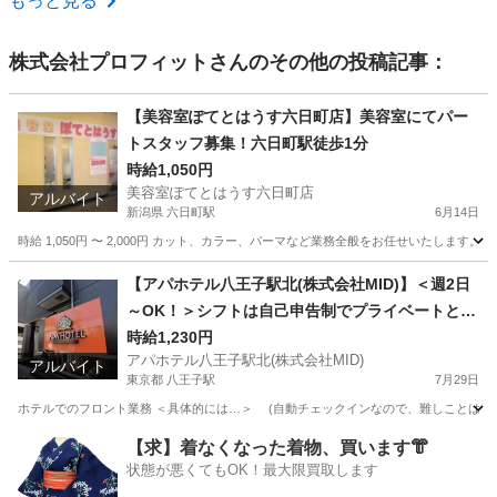
もっと見る
株式会社プロフィット
さんのその他の投稿記事：
【美容室ぽてとはうす六日町店】美容室にてパー
トスタッフ募集！六日町駅徒歩1分
時給1,050円
美容室ぽてとはうす六日町店
アルバイト
新潟県 六日町駅
6月14日
時給 1,050円 〜 2,000円 カット、カラー、パーマなど業務全般をお任せいたしま
新潟
南魚沼市
六日町駅
美容師
スタッフ
【アパホテル八王子駅北(株式会社MID)】＜週2日
～OK！＞シフトは自己申告制でプライベートと両
立◎ホテルスタッフ★JR「八王子駅」北口から徒
時給1,230円
アパホテル八王子駅北(株式会社MID)
歩5分
アルバイト
東京都 八王子駅
7月29日
ホテルでのフロント業務 ＜具体的には…＞ (自動チェックインなので、難しことは一切な
東京
八王子市
八王子駅
ホテル
スタッフ
【求】着なくなった着物、買います👘
状態が悪くてもOK！最大限買取します