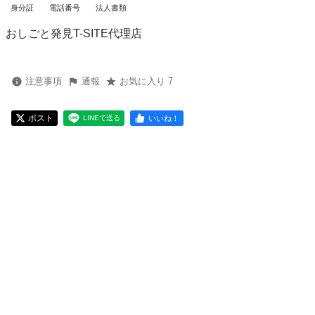
身分証
電話番号
法人書類
おしごと発見T-SITE代理店
注意事項
通報
お気に入り 7
ポスト
いいね！
LINEで送る