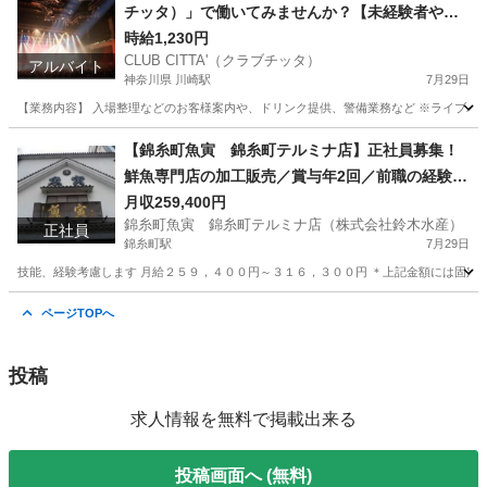
チッタ）」で働いてみませんか？【未経験者や学
生OK!土・日・祝日・深夜に働ける方歓迎！】ラ
時給1,230円
CLUB CITTA'（クラブチッタ）
イブホール運営スタッフ募集!!
アルバイト
神奈川県 川崎駅
7月29日
【業務内容】 入場整理などのお客様案内や、ドリンク提供、警備業務など ※ライブバー[CL
神奈川
川崎市
川崎駅
イベントスタッフ
ライブ
【錦糸町魚寅 錦糸町テルミナ店】正社員募集！
鮮魚専門店の加工販売／賞与年2回／前職の経験・
給与等考慮JR「錦糸町駅」より徒歩1分♪
月収259,400円
錦糸町魚寅 錦糸町テルミナ店（株式会社鈴木水産）
正社員
錦糸町駅
7月29日
技能、経験考慮します 月給２５９，４００円～３１６，３００円 ＊上記金額には固定残
東京
墨田区
錦糸町駅
飲食
鮮魚
ページTOPへ
投稿
求人情報を無料で掲載出来る
投稿画面へ (無料)