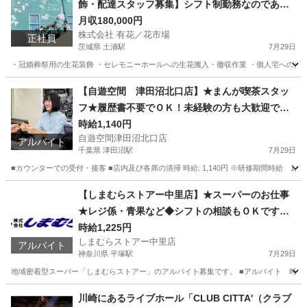
飾・配達スタッフ募集】シフト制勤務なのであな
たの都合に合わせて働くことができます
月収180,000円
株式会社 有花／花市場
正社員
茨城県 土浦駅
7月29日
・冠婚葬祭用の生花装飾 ・セレモニーホールへの生花搬入・撤収作業 ・個人宅へのお花
茨城
土浦市
土浦駅
その他
ホール
【自遊空間 津田沼北口店】★まんが喫茶スタッ
フ★履歴書不要でＯＫ！未経験の方も大歓迎で
す！JR津田沼駅徒歩3分♪
時給1,140円
自遊空間津田沼北口店
アルバイト
千葉県 津田沼駅
7月29日
■カウンターでの受付・接客 ■店内及び各席の清掃 時給: 1,140円 ※研修期間時給 1
千葉
習志野市
津田沼駅
漫画喫茶
時給
【しまむらストアー中里店】★スーパーのお仕事
★レジ係・青果など◆シフトの相談もＯＫです！
主婦（夫）・高校生・大学生・シニアの方が活躍
時給1,225円
しまむらストアー中里店
中☆家庭との両立◎ ご都合よい時間をご相談くだ
アルバイト
神奈川県 平塚駅
7月29日
さい！
地域密着型スーパー「しまむらストアー」のアルバイト募集です。 ■アルバイト 時給1,22
神奈川
平塚市
平塚駅
スーパー
しまむら
川崎にあるライブホール「CLUB CITTA'（クラブ