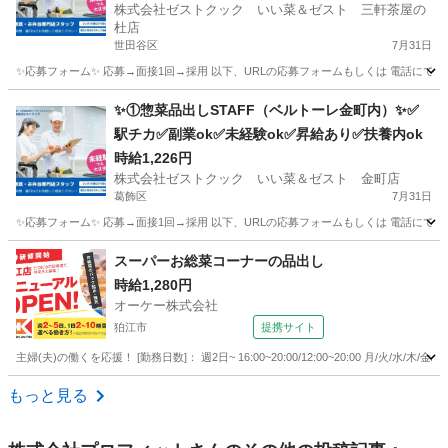
株式会社ゼストクック いい菜＆ゼスト 三軒茶屋の
杜店
世田谷区
7月31日
✨応募フォーム✨ 応募→面接1回→採用 以下、URLの応募フォームもしくは 電話にて「求人応募希望」の旨
東京
世田谷区
キッチン
スタッフ
✨①惣菜品出しSTAFF（ベルトーレ金町内）✨✅
駅チカ✅副業ok✅未経験ok✅昇給あり✅扶養内ok
時給1,226円
株式会社ゼストクック いい菜＆ゼスト 金町店
葛飾区
7月31日
✨応募フォーム✨ 応募→面接1回→採用 以下、URLの応募フォームもしくは 電話にて「求人応募希望」の旨、
東京
葛飾区
キッチン
スタッフ
スーパーお総菜コーナーの品出し
時給1,280円
オーケー株式会社
狛江市
提携サイト
主婦(夫)の働くを応援！ [勤務日数]： 週2日~ 16:00~20:00/12:00~20:00 月/火
東京
狛江市
その他
もっと見る