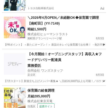
やすい環境
トヨタ自動車株式会社
Ad
＼2026年4月OPEN／未経験OK◆保育園で調理
【南町田】(YY-7149)
時給1,500円
株式会社ヒューマントラスト
南町田グランベリーパーク駅
8月3日
【PRポイント】 ＜新たにオープン！＞ 新設のキレイな保育園でお仕事！ ・免許不要！未経
東京
町田市
南町田グランベリーパーク駅
キッチン
【今月開始！オープニングスタッフ】高収入★フ
ードデリバリー配達員
業務委託
合同会社 ワンズスタッフ
足立区
8月3日
【7月スタート】新規立ち上げメンバー募集🔥 ＼日給20,000円以上も可能！／ロケット
東京
足立区
デリバリー
オープニング
保育園の給食調理
月給285,000円
株式会社東京天竜
目黒区
提携サイト