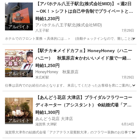
【アパホテル八王子駅北(株式会社MID)】＜週2日
～OK！＞シフトは自己申告制でプライベートと両
立◎ホテルスタッフ★JR「八王子駅」北口から徒
時給1,230円
アパホテル八王子駅北(株式会社MID)
歩5分
アルバイト
八王子駅
7月29日
ホテルでのフロント業務 ＜具体的には…＞ (自動チェックインなので、難しことは一切な
東京
八王子市
八王子駅
ホテル
スタッフ
【駅チカ★メイドカフェ】HoneyHoney（ハニー
ハニー） 秋葉原店★かわいいメイド服で一緒に
働きましょう♪高校生、未経験者歓迎します◎末広
時給1,250円
HoneyHoney 秋葉原店
町駅から徒歩1分♪
アルバイト
末広町駅
7月29日
仕事は店内でのお給仕のみとなります。 来店してくださったお客様を席にご案内し、 注
東京
千代田区
末広町駅
カフェ
スタッフ
【あんどう花店 大津店】ブライダルフラワーコー
ディネーター（アシスタント） ✿結婚式場「アク
アテラス迎賓館大津」のフラワー装飾のお仕事で
時給1,300円
あんどう花店 大津店
す ✿未経験OK!!
アルバイト
滋賀県 大津駅
6月14日
滋賀県大津市の結婚式会場「アクアテラス迎賓館大津」のフラワー装飾のお仕事です。 