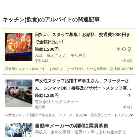
キッチン(飲食)のアルバイトの関連記事
日払い、スタッフ募集！お給料、交通費1000円ま
で全額日払い！
時給1,200円
浅草 豚とことん 平和島店
平和島駅
8月6日
居酒屋のスタッフ募集です。 お給料は、その日勤務した分を退勤時に交通費1000円ま
東京
大田区
平和島駅
居酒屋
スタッフ
🌸女性スタッフ活躍中🌸学生さん、フリーターさ
ん、シンママOK！接客及びサポートスタッフ募
集！
時給1,230円
有限会社ミックスナッツ
長原駅
8月6日
🌸女性スタッフ活躍中🌸学生さん、フリーターさんOK！接客及びサポートスタッフ募集
東京
大田区
長原駅
カフェ
スタッフ
自動車メーカーの期間従業員募集
高収入・無料の寮費・通勤バス等によりお金が貯まり