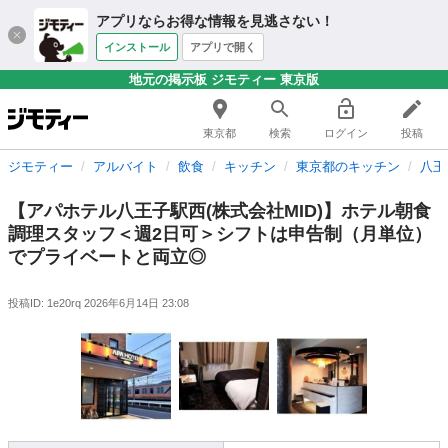
アプリならお得な情報を見逃さない！
インストール
アプリで開く
地元の掲示板 ジモティー 東京版
東京都
検索
ログイン
投稿
ジモティー
アルバイト
飲食
キッチン
東京都のキッチン
八王
【アパホテル八王子駅西(株式会社MID)】ホテル朝食
調理スタッフ＜週2日可＞シフトは申告制（月単位）
でプライベートと両立◎
投稿ID: 1e20rq
2026年6月14日 23:08