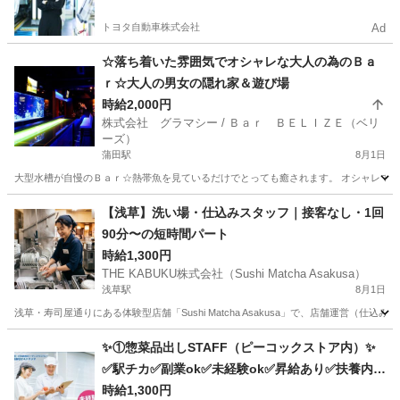
トヨタ自動車株式会社
Ad
☆落ち着いた雰囲気でオシャレな大人の為のＢａ
ｒ☆大人の男女の隠れ家＆遊び場
時給2,000円
株式会社 グラマシー / Ｂａｒ ＢＥＬＩＺＥ（ベリ
ーズ）
蒲田駅
8月1日
大型水槽が自慢のＢａｒ☆熱帯魚を見ているだけでとっても癒されます。 オシャレで落
東京
大田区
蒲田駅
その他
大人
【浅草】洗い場・仕込みスタッフ｜接客なし・1回
90分〜の短時間パート
時給1,300円
THE KABUKU株式会社（Sushi Matcha Asakusa）
浅草駅
8月1日
浅草・寿司屋通りにある体験型店舗「Sushi Matcha Asakusa」で、店舗運営
東京
台東区
浅草駅
キッチン
✨①惣菜品出しSTAFF（ピーコックストア内）✨
✅駅チカ✅副業ok✅未経験ok✅昇給あり✅扶養内o
k
時給1,300円