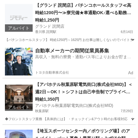
滋賀
大津市
大津駅
花屋
スタッフ
【グランド 詫間店】パチンコホールスタッフ≪高
時給1200円〜≫寮完備★車通勤OK♪選べる勤務時
間★未経験歓迎♪ JR予讃線「詫間駅」から車で9
時給1,250円
グランド 詫間店
分
アルバイト
香川県 詫間駅
6月14日
【パチンコホールスタッフ】 時給1250円～1625円 お仕事は難しくないのでバイトデビュ
香川
三豊市
詫間駅
パチンコ
スタッフ
自動車メーカーの期間従業員募集
高収入・無料の寮費・通勤バス等によりお金が貯まり
やすい環境
トヨタ自動車株式会社
Ad
【アパホテル秋葉原駅電気街口(株式会社MID)】＜
週2日～OK！＞シフトは自己申告制でプライベー
トと両立◎アパホテルスタッフ★JR「秋葉原駅」
時給1,350円
アパホテル秋葉原駅電気街口(株式会社MID)
電気街口から徒歩3分
アルバイト
秋葉原駅
7月29日
◆フロントスタッフ業務 【具体的には】 ・チェックイン&アウト時のお客様対応 (自動
東京
千代田区
秋葉原駅
ホテル
スタッフ
【埼玉スポーツセンター内／ボウリング場】のア