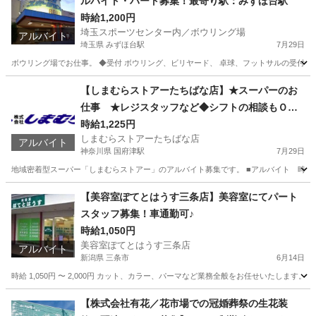
ルバイト・パート募集！最寄り駅：みずほ台駅
時給1,200円
埼玉スポーツセンター内／ボウリング場
アルバイト
埼玉県 みずほ台駅
7月29日
ボウリング場でお仕事。 ◆受付 ボウリング、ビリヤード、 卓球、フットサルの受付 ◆掃
埼玉
所沢市
みずほ台駅
フロント
ボウリング場
【しまむらストアーたちばな店】★スーパーのお
仕事 ★レジスタッフなど◆シフトの相談もＯＫ
です！主婦（夫）・高校生・大学生・シニアの方
時給1,225円
しまむらストアーたちばな店
が活躍中☆家庭との両立◎ 選べるお店＆部門！ご
アルバイト
神奈川県 国府津駅
7月29日
都合よい時間をご相談ください！
地域密着型スーパー「しまむらストアー」のアルバイト募集です。 ■アルバイト 時給1,22
神奈川
小田原市
国府津駅
スーパー
しまむら
【美容室ぽてとはうす三条店】美容室にてパート
スタッフ募集！車通勤可♪
時給1,050円
美容室ぽてとはうす三条店
アルバイト
新潟県 三条市
6月14日
時給 1,050円 〜 2,000円 カット、カラー、パーマなど業務全般をお任せいたしま
新潟
三条市
美容師
美容室
【株式会社有花／花市場での冠婚葬祭の生花装