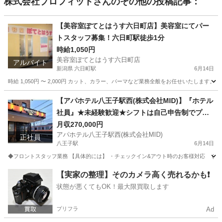
株式会社プロフィット
さんのその他の投稿記事：
【美容室ぽてとはうす六日町店】美容室にてパー
トスタッフ募集！六日町駅徒歩1分
時給1,050円
美容室ぽてとはうす六日町店
アルバイト
新潟県 六日町駅
6月14日
時給 1,050円 〜 2,000円 カット、カラー、パーマなど業務全般をお任せいたしま
新潟
南魚沼市
六日町駅
美容師
スタッフ
【アパホテル八王子駅西(株式会社MID)】『ホテル
社員』★未経験歓迎★シフトは自己申告制でプラ
イベートと両立◎JR「八王子駅」から徒歩9分
月収270,000円
アパホテル八王子駅西(株式会社MID)
正社員
八王子駅
6月14日
◆フロントスタッフ業務 【具体的には】 ・チェックイン&アウト時のお客様対応 (自動
東京
八王子市
八王子駅
ホテル
未経験
【実家の整理】そのカメラ高く売れるかも❗️
状態が悪くてもOK！最大限買取します
プリフラ
Ad