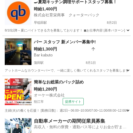
🍳夏期キッチン調理サポートスタッフ募集！
時給1,400円
株式会社育栄商事 クォーターバック
早稲田駅
8月2日
8/10以降～夏にバイトできる方を募集しております！ ◼お仕事内容 [基本パターン] ①１
東京
新宿区
早稲田駅
その他
スタッフ
バー スタッフ 新メンバー募集中!
時給1,300円
Bar kabuto
蒲田駅
8月1日
アットホームなカウンターバーで、一緒に楽しく働いてくれるスタッフを募集します！ お
東京
大田区
蒲田駅
バーテンダー
スタッフ
簡単なお総菜のパック詰め
時給1,280円
オーケー株式会社
狛江市
提携サイト
主婦(夫)の働くを応援！ [勤務日数]： 週2日~ 06:00~10:00/07:00~11:00/08:00~12:00
東京
狛江市
その他
自動車メーカーの期間従業員募集
高収入・無料の寮費・通勤バス等によりお金が貯まり
やすい環境