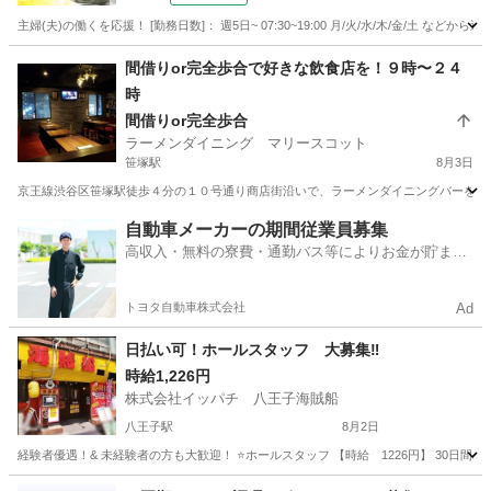
主婦(夫)の働くを応援！ [勤務日数]： 週5日~ 07:30~19:00 月/火/水/木/金/土 
東京
目黒区
その他
間借りor完全歩合で好きな飲食店を！９時〜２４
時
間借りor完全歩合
ラーメンダイニング マリースコット
笹塚駅
8月3日
京王線渋谷区笹塚駅徒歩４分の１０号通り商店街沿いで、ラーメンダイニングバーを営業
東京
渋谷区
笹塚駅
レストラン
スタッフ
自動車メーカーの期間従業員募集
高収入・無料の寮費・通勤バス等によりお金が貯まり
やすい環境
トヨタ自動車株式会社
Ad
日払い可！ホールスタッフ 大募集‼︎
時給1,226円
株式会社イッパチ 八王子海賊船
八王子駅
8月2日
経験者優遇！& 未経験者の方も大歓迎！ ⭐️ホールスタッフ 【時給 1226円】 30日間出勤
東京
八王子市
八王子駅
居酒屋
スタッフ