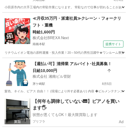
小田原市内の大手工場内の常駐作業になります。 常駐なので仕事が切れることがありませ
神奈川
小田原市
大雄山駅
その他
多能工
≪月収35万円・派遣社員≫クレーン・フォークリ
フト・重機
時給1,600円
株式会社BREXA Next
南橋本駅
提携サイト
リチウムイオン電池の原料運搬・投入作業！20～50代の男性活躍中★ワンルーム寮完備
神奈川
相模原市
南橋本駅
その他
【週払い可】清掃業 アルバイト･社員募集！
日給10,000円
株式会社 湘南ビル管財
茅ケ崎駅
8月5日
髪色、ネイル、ピアス 自由！！ (現場により外す必要あり) 内容 ◆ビルメンテナンス
神奈川
茅ヶ崎市
茅ケ崎駅
その他
土日
【何年も調律していない🎹】ピアノを買い
ます🖐️
状態が悪くてもOK！最大限買取します
プリフラ
Ad