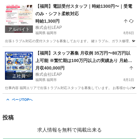
東京
世田谷区
その他
トラブル
【福岡】電話受付スタッフ｜時給1300円〜｜受電
のみ・シフト柔軟対応
時給1,300円
株式会社LEAP
アルバイト
福岡県 福岡市
8月6日
出張トラブル対応の受付スタッフを募集しております。 鍵トラブル、ガラス修理、蜂の巣
福岡
福岡市
その他
スタッフ
【福岡】スタッフ募集 月収例 35万円〜80万円以
上可能 ※繁忙期は100万円以上の実績あり 月給25
万円＋歩合 頑張り次第で高収入も可能
月収400,000円
株式会社LEAP
正社員
福岡県 福岡市
8月1日
仕事内容 福岡エリアで出張トラブル対応スタッフを募集しています。 お客様からのご依
福岡
福岡市
その他
トラブル
ページTOPへ
投稿
求人情報を無料で掲載出来る