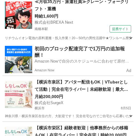
≪月収35万円・派遣社員≫クレーン・フォークリ
フト・重機
時給1,600円
株式会社BREXA Next
南橋本駅
提携サイト
リチウムイオン電池の原料運搬・投入作業！20～50代の男性活躍中★ワンルーム寮完備
神奈川
相模原市
南橋本駅
その他
初回のブロック配達完了で1万円の追加報
酬！
Amazon Nowで自分のスケジュールに合わせて原付や
電動アシスト自転車で配達し、報酬を獲得しましょ
Amazon Now
Ad
う！
【横浜市泉区】アバター配信もOK｜VTuberとし
て活動｜完全在宅ライバー｜未経験歓迎｜最大時
給2万円
月給200,000円
株式会社SurgeX
横浜市
8月5日
神奈川県・横浜市泉区在住の方、大歓迎です！ 完全在宅なのでご自宅から応募いただけま
神奈川
横浜市
その他
ライバー
【横浜市栄区】経験者歓迎｜他事務所からの移籍
もOK｜在宅ライバー｜完全在宅｜時給20,000円以