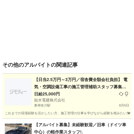
その他のアルバイトの関連記事
【日当2.5万円～3万円／宿舎費全額会社負担】 電
気・空調設備工事の施工管理補助スタッフ募集
《静岡・つくば各1名／工事経験者歓迎》
日給25,000円
如水電建株式会社
東神奈川駅
8月6日
これまでの現場経験を活かしたい方、施工管理の仕事を学びながら経験を積みたい方を募集
神奈川
横浜市
東神奈川駅
その他
スタッフ
【アルバイト募集】未経験歓迎／旧車（ドイツ車
中心）の軽作業スタッフ!.