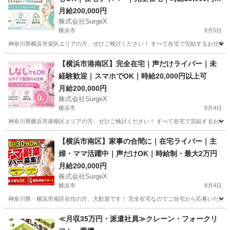
上可
月給200,000円
株式会社SurgeX
横浜市
8月5日
神奈川県横浜市栄区エリアの方、ぜひご検討ください！ すべて在宅で完結するお仕事です。 
神奈川
横浜市
その他
ライバー
【横浜市港南区】完全在宅｜声だけライバー｜未
経験歓迎｜スマホでOK｜時給20,000円以上可
月給200,000円
株式会社SurgeX
横浜市
8月4日
神奈川県横浜市港南区エリアの方、ぜひご検討ください！ すべて在宅で完結するお仕事
神奈川
横浜市
その他
ライバー
【横浜市南区】家事の合間に｜在宅ライバー｜主
婦・ママ活躍中｜声だけOK｜時給制・最大2万円
月給200,000円
株式会社SurgeX
横浜市
8月4日
神奈川県・横浜市南区在住の方、大歓迎です！ 完全在宅なのでご自宅から応募いただけ
神奈川
横浜市
その他
ライバー
≪月収35万円・派遣社員≫クレーン・フォークリ