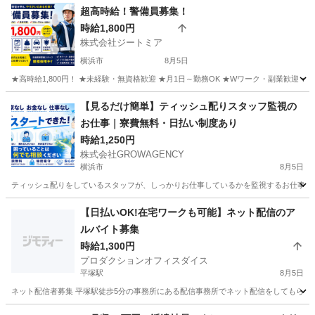
超高時給！警備員募集！
時給1,800円
株式会社ジートミア
横浜市
8月5日
★高時給1,800円！ ★未経験・無資格歓迎 ★月1日～勤務OK ★Wワーク・副業歓迎 
神奈川
横浜市
その他
【見るだけ簡単】ティッシュ配りスタッフ監視の
お仕事｜寮費無料・日払い制度あり
時給1,250円
株式会社GROWAGENCY
横浜市
8月5日
ティッシュ配りをしているスタッフが、しっかりお仕事しているかを監視するお仕事！ カンタ
神奈川
横浜市
その他
スタッフ
【日払いOK!在宅ワークも可能】ネット配信のア
ルバイト募集
時給1,300円
プロダクションオフィスダイス
平塚駅
8月5日
ネット配信者募集 平塚駅徒歩5分の事務所にある配信事務所でネット配信をしてもらうの
神奈川
平塚市
平塚駅
その他
貸衣装