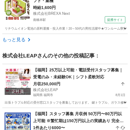
フト・重機
時給1,600円
株式会社BREXA Next
南橋本駅
提携サイト
リチウムイオン電池の原料運搬・投入作業！20～50代の男性活躍中★ワンルーム寮完備
神奈川
相模原市
南橋本駅
その他
もっと見る
株式会社LEAP
さんのその他の投稿記事：
【福岡】25万以上可能・電話受付スタッフ募集｜
受電のみ・未経験OK｜シフト柔軟対応
月収250,000円
株式会社LEAP
正社員
福岡県 福岡市
8月1日
出張トラブル対応の受付窓口スタッフを募集しております。 鍵トラブル、ガラス修理、蜂
福岡
福岡市
その他
未経験
【福岡】スタッフ募集 月収例 50万円〜80万円以
上可能 ※繁忙期は150万円以上の実績あり 完全出
来高制 1件あたり平均10,000円 1日2〜7件程度の
1件あたり6000〜