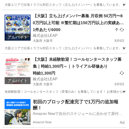
大阪エリアで出張トラブル対応スタッフ（立ち上げメンバー）を募集しています。 お客様
大阪
大阪市
その他
トラブル
【大阪】立ち上げメンバー募集 月収例 50万円〜8
0万円以上可能 ※繁忙期は150万円以上の実績あり
完全出来高制 1件あたり平均10,000円 1日2〜7件
1件あたり6000
株式会社LEAP
程度の対応 日収目安：20,000円〜70,000円
アルバイト
大阪府 大阪市
8月6日
大阪エリアで出張トラブル対応スタッフ（立ち上げメンバー）を募集しています。 お客様
大阪
大阪市
その他
スタッフ
【大阪】未経験歓迎！コールセンタースタッフ募
集｜時給1,300円～｜トライアル研修あり
時給1,300円
株式会社LEAP
アルバイト
大阪府 大阪市
8月6日
未経験歓迎！コールセンタースタッフ（受電のみ）を募集しています！ お客様からのお
大阪
大阪市
受付
スタッフ
初回のブロック配達完了で1万円の追加報
酬！
Amazon Nowで自分のスケジュールに合わせて原付や
電動アシスト自転車で配達し、報酬を獲得しましょ
Amazon Now
Ad
う！