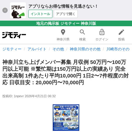
アプリならお得な情報を見逃さない！
インストール
アプリで開く
地元の掲示板 ジモティー 神奈川版
神奈川県
検索
ログイン
投稿
ジモティー
アルバイト
その他
神奈川県のその他
川崎市のその
神奈川立ち上げメンバー募集 月収例 50万円〜100万
円以上可能 ※繁忙期は150万円以上の実績あり 完全
出来高制 1件あたり平均10,000円 1日2〜7件程度の対
応 日収目安：20,000円〜70,000円
投稿ID: 1npevr
2026年4月21日 06:32