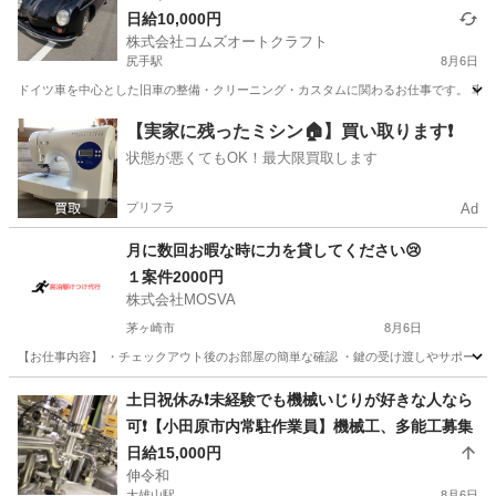
日給10,000円
株式会社コムズオートクラフト
尻手駅
8月6日
ドイツ車を中心とした旧車の整備・クリーニング・カスタムに関わるお仕事です。 車が好
神奈川
横浜市
尻手駅
その他
ドイツ
【実家に残ったミシン🏠】買い取ります❗️
状態が悪くてもOK！最大限買取します
プリフラ
Ad
月に数回お暇な時に力を貸してください😢
１案件2000円
株式会社MOSVA
茅ヶ崎市
8月6日
【お仕事内容】 ・チェックアウト後のお部屋の簡単な確認 ・鍵の受け渡しやサポート 
神奈川
茅ヶ崎市
その他
近隣
土日祝休み❗️未経験でも機械いじりが好きな人なら
可❗️【小田原市内常駐作業員】機械工、多能工募集
日給15,000円
伸令和
大雄山駅
8月6日