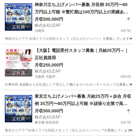
神奈川立ち上げメンバー募集 月収例 35万円〜80
万円以上可能 ※繁忙期は100万円以上の実績あり
月給25万円＋歩合 頑張り次第で高収入も可能
月収500,000円
株式会社LEAP
正社員
川崎市
6月7日
神奈川エリアで 出張トラブル対応スタッフ（立ち上げメンバー）を募集しています。 お
神奈川
川崎市
その他
トラブル
【大阪】電話受付スタッフ募集｜月給25万円～｜
正社員採用
月収250,000円
株式会社LEAP
正社員
大阪府 大阪市
8月1日
仕事内容 未経験から正社員として安心して働けるコールセンタースタッフを募集していま
大阪
大阪市
受付
未経験
東京立ち上げメンバー募集 月給25万円＋歩合 月収
例 35万円〜80万円以上可能 ※頑張り次第で高収
入可能 ※繁忙期は100万円以上の実績あり
月収500,000円
株式会社LEAP
正社員
東京都 世田谷区
6月7日
東京エリアで **出張トラブル対応スタッフ（立ち上げメンバー）**を募集しています。