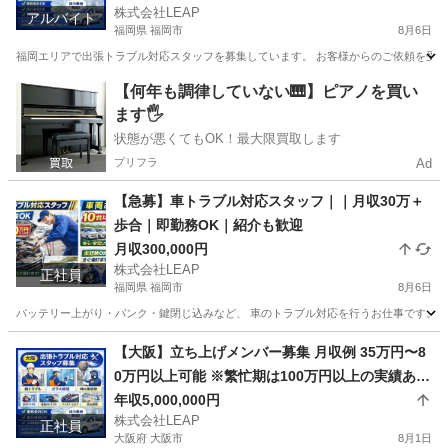
株式会社LEAP
対応 日収目安：20,000円〜70,000円
アルバイト
福岡県 福岡市
8月6日
福岡エリアで出張トラブル対応スタッフを募集しています。 お客様からのご依頼を受け、
福岡
福岡市
その他
スタッフ
【何年も調律していない🎹】ピアノを買い
ます🖐️
状態が悪くてもOK！最大限買取します
プリフラ
Ad
【急募】車トラブル対応スタッフ｜｜月収30万＋
歩合｜即勤務OK｜紹介も歓迎
月収300,000円
株式会社LEAP
正社員
福岡県 福岡市
8月6日
バッテリー上がり・パンク・鍵閉じ込みなど、 車のトラブル対応を行うお仕事です。 現
福岡
福岡市
その他
未経験
【大阪】立ち上げメンバー募集 月収例 35万円〜8
0万円以上可能 ※繁忙期は100万円以上の実績あり
月給25万円＋歩合 頑張り次第で高収入も可能
年収5,000,000円
株式会社LEAP
正社員
大阪府 大阪市
8月1日