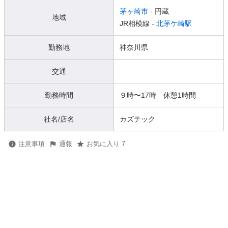
茅ヶ崎市
- 円蔵
地域
JR相模線 -
北茅ケ崎駅
勤務地
神奈川県
交通
勤務時間
９時〜17時 休憩1時間
社名/店名
カズテック
注意事項
通報
お気に入り 7