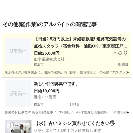
その他(軽作業)のアルバイトの関連記事
【日当2.5万円以上】未経験歓迎! 道路電気設備の
点検スタッフ（宿舎無料・通勤OK／東京都江戸川
区拠点・1名募集）
日給25,000円
如水電建株式会社
横浜市
8月8日
東京都江戸川区を拠点に、道路の電気設備（照明・信号機など）の点検作業スタッフを1
神奈川
横浜市
その他
スタッフ
新しい仲間募集中です。
日給10,000円
湘南kiss警備
横浜市
8月7日
警備のお仕事です ある1日の仕事 7：30 朝礼 7：40 作業員と現場移動 8：30 現場到着 8：4
神奈川
横浜市
警備員
午前中
【求】古いミシン買わせてください🖐️
状態が悪くてもOK！最大限買取します