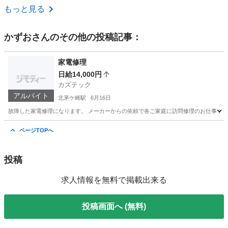
神奈川
相模原市
南橋本駅
その他
もっと見る
かずお
さんのその他の投稿記事：
家電修理
日給14,000円
カズテック
アルバイト
北茅ケ崎駅
6月16日
故障した家電修理になります。 メーカーからの依頼で各ご家庭に訪問修理のお仕事 にな
神奈川
茅ヶ崎市
北茅ケ崎駅
その他
出来高制
ページTOPへ
投稿
求人情報を無料で掲載出来る
投稿画面へ (無料)