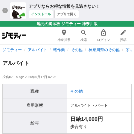
アプリならお得な情報を見逃さない！
インストール
アプリで開く
地元の掲示板 ジモティー 神奈川版
神奈川県
検索
ログイン
投稿
ジモティー
アルバイト
軽作業
その他
神奈川県のその他
茅ヶ
アルバイト
投稿ID: 1nutgz
2026年6月17日 02:26
職種
その他
雇用形態
アルバイト・パート
日給14,000円
給与
歩合有り