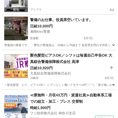
プリフラ
Ad
警備のお仕事。役員席空いています。
日給10,000円
湘南kiss警備
長後駅
8月7日
警備員の募集です。 弊社の警備員は、19歳から76歳まで 老若男女問わず仲良く、日々
神奈川
藤沢市
長後駅
警備員
髪色髪型ピアスOK／シフトは毎週自己申告OK 大
真綜合警備保障株式会社 高津
日給10,920円
大真綜合警備保障株式会社
川崎市
8月7日
＜髪色髪型、ヒゲ、ピアスOK＞ ジブンらしく働いてモチベUP('▽' * ) 「家が無い
神奈川
川崎市
警備員
≪寮無料・月収43万円・派遣社員≫自動車系工場
での組立・加工・プレス 交替制
時給1,900円
フジ技研株式会社 神奈川支店