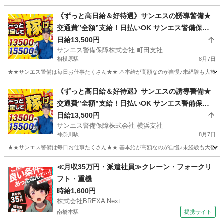
神奈川
横浜市
関内駅
警備員
サンエス警備保障株式会社
《ずっと高日給＆好待遇》サンエスの誘導警備★
交通費”全額”支給！日払いOK サンエス警備保障
株式会社 町田支社 相模原
日給13,500円
サンエス警備保障株式会社 町田支社
相模原駅
8月7日
★★サンエス警備は毎日お仕事たくさん★★ 基本給が高額なのが自慢♪未経験も大歓迎！
神奈川
相模原市
相模原駅
警備員
《ずっと高日給＆好待遇》サンエスの誘導警備★
交通費”全額”支給！日払いOK サンエス警備保障
サンエス警備保障株式会社
株式会社 横浜支社 神奈川
日給13,500円
サンエス警備保障株式会社 横浜支社
神奈川駅
8月7日
★★サンエス警備は毎日お仕事たくさん★★ 基本給が高額なのが自慢♪未経験も大歓迎！
神奈川
横浜市
神奈川駅
警備員
サンエス警備保障株式会社
≪月収35万円・派遣社員≫クレーン・フォークリ
フト・重機
時給1,600円
株式会社BREXA Next
南橋本駅
提携サイト