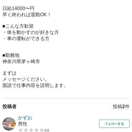
日給14000〜円

早く終われば退勤OK！

■こんな方歓迎

・体を動かすのが好きな方

・車の運転ができる方

■勤務地

神奈川県茅ヶ崎市

まずは

メッセージください。

面談で仕事内容を説明します。
投稿者
投稿
2
件
かずお
男性
フォローする
0.0