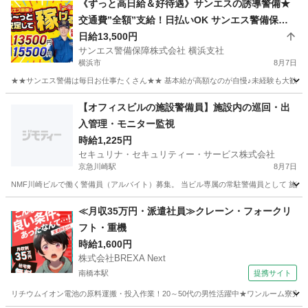
《ずっと高日給＆好待遇》サンエスの誘導警備★
交通費”全額”支給！日払いOK サンエス警備保障
株式会社 横浜支社 鶴見
日給13,500円
サンエス警備保障株式会社 横浜支社
横浜市
8月7日
★★サンエス警備は毎日お仕事たくさん★★ 基本給が高額なのが自慢♪未経験も大歓迎！
神奈川
横浜市
警備員
サンエス警備保障株式会社
【オフィスビルの施設警備員】施設内の巡回・出
入管理・モニター監視
時給1,225円
セキュリナ・セキュリティー・サービス株式会社
京急川崎駅
8月7日
NMF川崎ビルで働く警備員（アルバイト）募集。 当ビル専属の常駐警備員として 施設警
神奈川
川崎市
京急川崎駅
警備員
シニア
≪月収35万円・派遣社員≫クレーン・フォークリ
フト・重機
時給1,600円
株式会社BREXA Next
南橋本駅
提携サイト
リチウムイオン電池の原料運搬・投入作業！20～50代の男性活躍中★ワンルーム寮完備