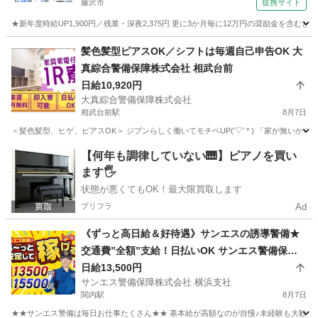
藤沢市
提携サイト
★新年度時給UP1,900円／残業・深夜2,375円 更に3か月毎に12万円の奨励金を含む
神奈川
藤沢市
その他
髪色髪型ピアスOK／シフトは毎週自己申告OK 大
真綜合警備保障株式会社 相武台前
日給10,920円
大真綜合警備保障株式会社
相武台前駅
8月7日
＜髪色髪型、ヒゲ、ピアスOK＞ ジブンらしく働いてモチベUP('▽' * ) 「家が無い
神奈川
座間市
相武台前駅
警備員
【何年も調律していない🎹】ピアノを買い
ます🖐️
状態が悪くてもOK！最大限買取します
プリフラ
Ad
《ずっと高日給＆好待遇》サンエスの誘導警備★
交通費”全額”支給！日払いOK サンエス警備保障
株式会社 横浜支社 関内
日給13,500円
サンエス警備保障株式会社 横浜支社
関内駅
8月7日
★★サンエス警備は毎日お仕事たくさん★★ 基本給が高額なのが自慢♪未経験も大歓迎！