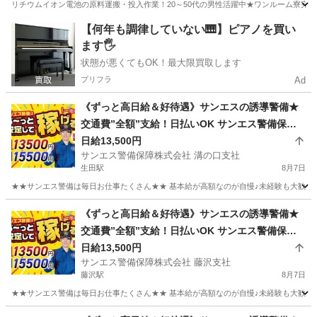
リチウムイオン電池の原料運搬・投入作業！20～50代の男性活躍中★ワンルーム寮完備
神奈川
相模原市
南橋本駅
その他
【何年も調律していない🎹】ピアノを買い
ます🖐️
状態が悪くてもOK！最大限買取します
プリフラ
Ad
《ずっと高日給＆好待遇》サンエスの誘導警備★
交通費”全額”支給！日払いOK サンエス警備保障
株式会社 溝の口支社 生田
日給13,500円
サンエス警備保障株式会社 溝の口支社
生田駅
8月7日
★★サンエス警備は毎日お仕事たくさん★★ 基本給が高額なのが自慢♪未経験も大歓迎！
神奈川
川崎市
生田駅
警備員
溝の口
《ずっと高日給＆好待遇》サンエスの誘導警備★
交通費”全額”支給！日払いOK サンエス警備保障
株式会社 藤沢支社 藤沢
日給13,500円
サンエス警備保障株式会社 藤沢支社
藤沢駅
8月7日
★★サンエス警備は毎日お仕事たくさん★★ 基本給が高額なのが自慢♪未経験も大歓迎！
神奈川
藤沢市
藤沢駅
警備員
サンエス警備保障株式会社