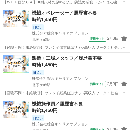
【ＷＥＢ面談ＯＫ】 ■耐火材の原料投入、袋詰め業務 ・かくはん機に
原料の粉を手作業で投入する ・調合された耐火材が出てくる計量器の
神奈川
茅ヶ崎市
北茅ケ崎駅
工場
機械オペレーター／履歴書不要
上に袋をセット ・指定の量が入ったら閉じる（巾着みたいになってい
時給1,450円
ます） ※防塵マスクを装着しま...
日払い
株式会社綜合キャリアオプション
2月3日
提携サイト
北茅ケ崎駅
【経験不問！未経験◎】ウレシイ残業ほぼナシ♪高収入ワーク！社会人
経験をつもう！／履歴書不要 ■お仕事PR ≪無理なく働ける≫ 場合に
神奈川
茅ヶ崎市
北茅ケ崎駅
工場
製造・工場スタッフ／履歴書不要
よってはお願いすることもありますが、 残業はほとんどナシ！ 制服が
時給1,450円
あると毎日の服選びに悩ま...
日払い
株式会社綜合キャリアオプション
2月3日
提携サイト
北茅ケ崎駅
【経験不問！未経験◎】ウレシイ残業ほぼナシ♪高収入ワーク！社会人
経験をつもう！／履歴書不要 ■お仕事PR ≪無理なく働ける≫ 場合に
神奈川
茅ヶ崎市
北茅ケ崎駅
工場
機械操作員／履歴書不要
よってはお願いすることもありますが、 残業はほとんどナシ！ 制服が
時給1,450円
あると毎日の服選びに悩ま...
日払い
株式会社綜合キャリアオプション
2月3日
提携サイト