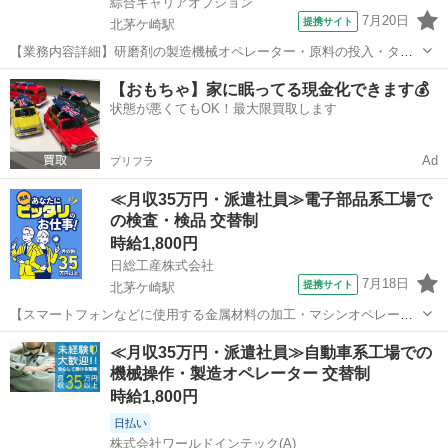
綜合キャリアオプション
7月20日
提携サイト
北茅ケ崎駅
【業務内容詳細】研磨剤の製造機械オペレーター・原料の投入・タッ
チパネルでの機械操作・製品サンプルの採取・分析作業(特殊な経験は
神奈川
茅ヶ崎市
北茅ケ崎駅
工場
【おもちゃ】家に眠ってる現金化できます💰
必要ありません)【取扱製品情報】研磨剤 ■お仕事PR ≪無理なく働け
状態が悪くてもOK！最大限買取します
る≫ 場合によってはお願いす...
Ad
プリフラ
≪月収35万円・派遣社員≫電子部品系工場で
の検査・検品 交替制
時給1,800円
日総工産株式会社
7月18日
提携サイト
北茅ケ崎駅
【スマートフォンなどに使用する金属材料の加工・マシンオペレータ
ー】<茅ヶ崎市>時給1800円！！ 給与35万円！！ お仕事内容 スマー
神奈川
茅ヶ崎市
北茅ケ崎駅
その他
≪月収35万円・派遣社員≫自動車系工場での
トフォンなどに使用する金属材料の加工・マシンオペレーター 金属材
機械操作・製造オペレーター 交替制
料の投入･マシンオペレー...
時給1,800円
日払い
株式会社ワールドインテック(A)