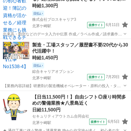
時給1,300円
日払い
株式会社プロスキャリア3
6月11日
提携サイト
北茅ケ崎駅
出来高・勤怠などのデータ入力や伝票 作成／ラベル作成／請求書作成
および 備品の発注／掃除用具交換／ゴミ捨て など経理＆庶務の業務を
神奈川
横浜市
北茅ケ崎駅
仕分け
製造・工場スタッフ／履歴書不要/20代から30
お願いします 【POINT！】 事務の仕事が初めての方も丁寧な指導 や
代活躍中！
サポートもあるのでご安...
時給1,450円
日払い
綜合キャリアオプション
7月20日
提携サイト
北茅ケ崎駅
【業務内容詳細】研磨剤の製造機械オペレーター・原料の投入・タッ
チパネルでの機械操作・製品サンプルの採取・分析作業(特殊な経験は
神奈川
茅ヶ崎市
北茅ケ崎駅
工場
【日当11,500円！】自由シフト◎座り時間多
必要ありません)【取扱製品情報】研磨剤 ■お仕事PR ≪無理なく働け
めの警備業務★八景島近く
る≫ 場合によってはお願いす...
日給11,500円
セキュリティアウトカム合同会社
6月5日
提携サイト
北茅ケ崎駅
★ 通信工事に伴う警備・誘導業務 静かな住宅地が多く、初心者の方に