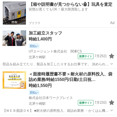
【箱や説明書が見つからない🤖】玩具を査定
状態が悪くてもOK！最大限買取します
Ad
プリフラ
加工組立スタッフ
時給1,400円
日払い
UTエージェント株式会社 関東CS
7月25日
提携サイト
北茅ケ崎駅
部品を組み立てたり、製品を加工したりするお仕事です。 決められた
手順で作業を進めるので、未経験でも安心してスタートできます。も
神奈川
茅ヶ崎市
北茅ケ崎駅
工場
＜面接時履歴書不要＞耐火材の原料投入、袋
のづくりが好きな方にもおすすめです。 ほかにもこんなお仕事をご紹
詰め業務/時給1550円/日勤/土日祝…
介！ ・製造 ・軽作業 ・ピッ...
時給1,550円
日払い
株式会社日本ワークプレイス
7月23日
提携サイト
北茅ケ崎駅
【ＷＥＢ面談ＯＫ】 ■耐火材の原料投入、袋詰め業務 ・かくはん機に
原料の粉を手作業で投入する ・調合された耐火材が出てくる計量器の