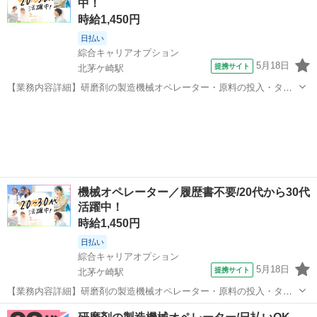
中！
ます） ※防塵マスクを装着しま...
時給1,450円
日払い
綜合キャリアオプション
5月18日
提携サイト
北茅ケ崎駅
【業務内容詳細】研磨剤の製造機械オペレーター・原料の投入・タッ
チパネルでの機械操作・製品サンプルの採取・分析作業(特殊な経験は
神奈川
茅ヶ崎市
北茅ケ崎駅
工場
必要ありません)【取扱製品情報】研磨剤 ■お仕事PR ≪プライベート
が充実する≫ 場合によっては...
機械オペレーター／履歴書不要/20代から30代
活躍中！
時給1,450円
日払い
綜合キャリアオプション
5月18日
提携サイト
北茅ケ崎駅
【業務内容詳細】研磨剤の製造機械オペレーター・原料の投入・タッ
チパネルでの機械操作・製品サンプルの採取・分析作業(特殊な経験は
神奈川
茅ヶ崎市
北茅ケ崎駅
工場