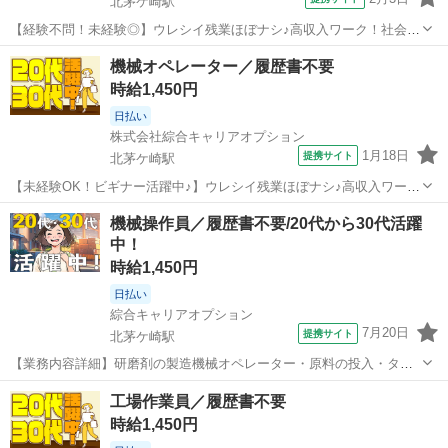
北茅ケ崎駅
【経験不問！未経験◎】ウレシイ残業ほぼナシ♪高収入ワーク！社会人
経験をつもう！／履歴書不要 ■お仕事PR ≪無理なく働ける≫ 場合に
神奈川
茅ヶ崎市
北茅ケ崎駅
工場
機械オペレーター／履歴書不要
よってはお願いすることもありますが、 残業はほとんどナシ！ 制服が
時給1,450円
あると毎日の服選びに悩ま...
日払い
株式会社綜合キャリアオプション
1月18日
提携サイト
北茅ケ崎駅
【未経験OK！ビギナー活躍中♪】ウレシイ残業ほぼナシ♪高収入ワー
ク！／履歴書不要 ■お仕事PR ≪無理なく働ける≫ 場合によってはお
神奈川
茅ヶ崎市
北茅ケ崎駅
工場
機械操作員／履歴書不要/20代から30代活躍
願いすることもありますが、 残業はほとんどナシ！ ≪機能的な制服ア
中！
リ≫ 制服があるので、 ...
時給1,450円
日払い
綜合キャリアオプション
7月20日
提携サイト
北茅ケ崎駅
【業務内容詳細】研磨剤の製造機械オペレーター・原料の投入・タッ
チパネルでの機械操作・製品サンプルの採取・分析作業(特殊な経験は
神奈川
茅ヶ崎市
北茅ケ崎駅
工場
工場作業員／履歴書不要
必要ありません)【取扱製品情報】研磨剤 ■お仕事PR ≪無理なく働け
時給1,450円
る≫ 場合によってはお願いす...