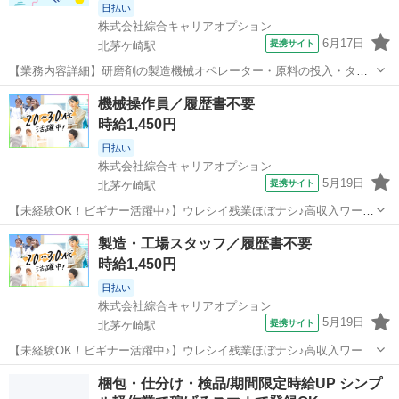
日払い
株式会社綜合キャリアオプション
6月17日
提携サイト
北茅ケ崎駅
【業務内容詳細】研磨剤の製造機械オペレーター・原料の投入・タッ
チパネルでの機械操作・製品サンプルの採取・分析作業(特殊な経験は
神奈川
茅ヶ崎市
北茅ケ崎駅
工場
機械操作員／履歴書不要
必要ありません)【取扱製品情報】研磨剤 。＋お仕事探しはコンシェル
時給1,450円
スタッフにおまかせ＋。 あな...
日払い
株式会社綜合キャリアオプション
5月19日
提携サイト
北茅ケ崎駅
【未経験OK！ビギナー活躍中♪】ウレシイ残業ほぼナシ♪高収入ワー
ク！／履歴書不要 ■お仕事PR ≪プライベートが充実する≫ 場合によ
神奈川
茅ヶ崎市
北茅ケ崎駅
工場
製造・工場スタッフ／履歴書不要
ってはお願いすることもありますが、 残業はほとんどナシ！ ≪動きや
時給1,450円
すい制服アリ≫ 制服があ...
日払い
株式会社綜合キャリアオプション
5月19日
提携サイト
北茅ケ崎駅
【未経験OK！ビギナー活躍中♪】ウレシイ残業ほぼナシ♪高収入ワー
ク！／履歴書不要 ■お仕事PR ≪プライベートが充実する≫ 場合によ
神奈川
茅ヶ崎市
北茅ケ崎駅
工場
梱包・仕分け・検品/期間限定時給UP シンプ
ってはお願いすることもありますが、 残業はほとんどナシ！ ≪動きや