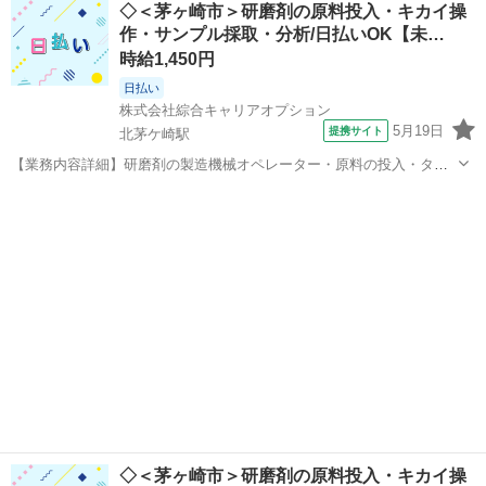
◇＜茅ヶ崎市＞研磨剤の原料投入・キカイ操
ってはお願いすることもありますが、 残業はほとんどナシ！ ≪動きや
作・サンプル採取・分析/日払いOK【未…
すい制服アリ≫ 制服があ...
時給1,450円
日払い
株式会社綜合キャリアオプション
5月19日
提携サイト
北茅ケ崎駅
【業務内容詳細】研磨剤の製造機械オペレーター・原料の投入・タッ
チパネルでの機械操作・製品サンプルの採取・分析作業(特殊な経験は
神奈川
茅ヶ崎市
北茅ケ崎駅
工場
必要ありません)【取扱製品情報】研磨剤 。＋お仕事探しはコンシェル
スタッフにおまかせ＋。 あな...
◇＜茅ヶ崎市＞研磨剤の原料投入・キカイ操