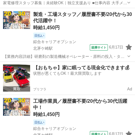
家電修理スタッフ募集｜未経験OK｜独立支援あり ■仕事内容 大手メー
カーから依頼された家電（エアコン・洗濯機・冷蔵庫など）の修理・
神奈川
茅ヶ崎市
北茅ケ崎駅
その他
業務委託
製造・工場スタッフ／履歴書不要/20代から30
点検作業のお手伝い 1日4〜8件ほど訪問し、現地で対応します。 ■ポ
代活躍中！
イント ・未経験OK（...
時給1,450円
日払い
綜合キャリアオプション
6月17日
提携サイト
北茅ケ崎駅
【業務内容詳細】研磨剤の製造機械オペレーター・原料の投入・タッ
チパネルでの機械操作・製品サンプルの採取・分析作業(特殊な経験は
神奈川
茅ヶ崎市
北茅ケ崎駅
工場
【おもちゃ】家に眠ってる現金化できます💰
必要ありません)【取扱製品情報】研磨剤 ■お仕事PR ≪時間にメリハ
状態が悪くてもOK！最大限買取します
リを≫ 残業はほとんどナシ！...
Ad
プリフラ
工場作業員／履歴書不要/20代から30代活躍
中！
時給1,450円
日払い
綜合キャリアオプション
6月17日
提携サイト