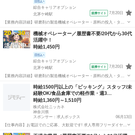
日払い
綜合キャリアオプション
7月20日
提携サイト
北茅ケ崎駅
【業務内容詳細】研磨剤の製造機械オペレーター・原料の投入・タッ
チパネルでの機械操作・製品サンプルの採取・分析作業(特殊な経験は
神奈川
茅ヶ崎市
北茅ケ崎駅
工場
機械オペレーター／履歴書不要/20代から30代
必要ありません)【取扱製品情報】研磨剤 ■お仕事PR ≪無理なく働け
活躍中！
る≫ 場合によってはお願いす...
時給1,450円
日払い
綜合キャリアオプション
7月20日
提携サイト
北茅ケ崎駅
【業務内容詳細】研磨剤の製造機械オペレーター・原料の投入・タッ
チパネルでの機械操作・製品サンプルの採取・分析作業(特殊な経験は
神奈川
茅ヶ崎市
北茅ケ崎駅
工場
時給1500円以上の「ピッキング」スタッフ/未
必要ありません)【取扱製品情報】研磨剤 ■お仕事PR ≪無理なく働け
経験OK/食品倉庫での軽作業・週3…
る≫ 場合によってはお願いす...
時給1,360円～1,510円
株式会社ニッカネ
神奈川県
スポンサー：求人ボックス
06月13日
【仕事内容】お電話でのご応募、大歓迎です! 求人専用フリーダイヤ
ル:0120-014-157 「未経験から始めやすい仕事がいい」 「髪色やネイ
アルバイト・パート