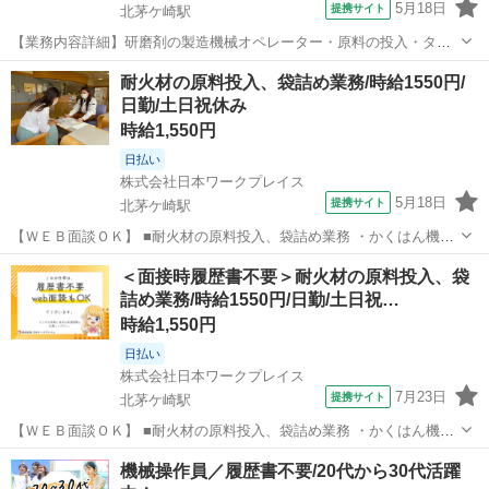
5月18日
提携サイト
北茅ケ崎駅
【業務内容詳細】研磨剤の製造機械オペレーター・原料の投入・タッ
チパネルでの機械操作・製品サンプルの採取・分析作業(特殊な経験は
神奈川
茅ヶ崎市
北茅ケ崎駅
工場
耐火材の原料投入、袋詰め業務/時給1550円/
必要ありません)【取扱製品情報】研磨剤 ■お仕事PR ≪プライベート
日勤/土日祝休み
が充実する≫ 場合によっては...
時給1,550円
日払い
株式会社日本ワークプレイス
5月18日
提携サイト
北茅ケ崎駅
【ＷＥＢ面談ＯＫ】 ■耐火材の原料投入、袋詰め業務 ・かくはん機に
原料の粉を手作業で投入する ・調合された耐火材が出てくる計量器の
神奈川
茅ヶ崎市
北茅ケ崎駅
工場
＜面接時履歴書不要＞耐火材の原料投入、袋
上に袋をセット ・指定の量が入ったら閉じる（巾着みたいになってい
詰め業務/時給1550円/日勤/土日祝…
ます） ※防塵マスクを装着しま...
時給1,550円
日払い
株式会社日本ワークプレイス
7月23日
提携サイト
北茅ケ崎駅
【ＷＥＢ面談ＯＫ】 ■耐火材の原料投入、袋詰め業務 ・かくはん機に
原料の粉を手作業で投入する ・調合された耐火材が出てくる計量器の
神奈川
茅ヶ崎市
北茅ケ崎駅
工場
機械操作員／履歴書不要/20代から30代活躍
上に袋をセット ・指定の量が入ったら閉じる（巾着みたいになってい