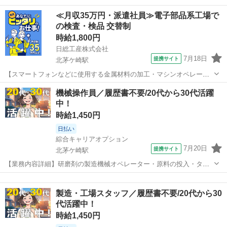
入Work！！ 研磨剤の原料投入・キカイ操作・サンプル採取・分析
神奈川
茅ヶ崎市
北茅ケ崎駅
その他
≪月収35万円・派遣社員≫電子部品系工場で
【業務内容詳細】 研磨剤の製造機械オペレーター・原料の投入・タッ
の検査・検品 交替制
チパネルでの機械操作・製品...
時給1,800円
日総工産株式会社
7月18日
提携サイト
北茅ケ崎駅
【スマートフォンなどに使用する金属材料の加工・マシンオペレータ
ー】<茅ヶ崎市>時給1800円！！ 給与35万円！！ お仕事内容 スマー
神奈川
茅ヶ崎市
北茅ケ崎駅
その他
機械操作員／履歴書不要/20代から30代活躍
トフォンなどに使用する金属材料の加工・マシンオペレーター 金属材
中！
料の投入･マシンオペレー...
時給1,450円
日払い
綜合キャリアオプション
7月20日
提携サイト
北茅ケ崎駅
【業務内容詳細】研磨剤の製造機械オペレーター・原料の投入・タッ
チパネルでの機械操作・製品サンプルの採取・分析作業(特殊な経験は
神奈川
茅ヶ崎市
北茅ケ崎駅
工場
必要ありません)【取扱製品情報】研磨剤 ■お仕事PR ≪無理なく働け
製造・工場スタッフ／履歴書不要/20代から30
る≫ 場合によってはお願いす...
代活躍中！
時給1,450円