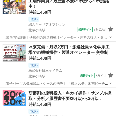
工場作業員／履歴書不要/20代から30代活躍
ルも大切にしながら働きたい」 そんな方に見てほしい、 食品倉庫内で
中！
のピッキング・格納作業...
時給1,450円
日払い
綜合キャリアオプション
7月20日
提携サイト
北茅ケ崎駅
【業務内容詳細】研磨剤の製造機械オペレーター・原料の投入・タッ
チパネルでの機械操作・製品サンプルの採取・分析作業(特殊な経験は
神奈川
茅ヶ崎市
北茅ケ崎駅
工場
≪寮完備・月収2万円・派遣社員≫化学系工
必要ありません)【取扱製品情報】研磨剤 ■お仕事PR ≪無理なく働け
場での機械操作・製造オペレーター 交替制
る≫ 場合によってはお願いす...
時給1,400円
日払い
株式会社日本ケイテム
7月2日
提携サイト
北茅ケ崎駅
【電子パーツの機械加工・ケースの洗浄】 『横浜30分、湘南ビーチ15
分。遊びも仕事もあきらめない』 #神奈川入寮 #20～50代前半活躍中 #
神奈川
茅ヶ崎市
北茅ケ崎駅
その他
研磨剤の原料投入・キカイ操作・サンプル採
昇給制度あり #月収28万円以上可 #寮費半額 #洗うだけ #土日休み #電
取・分析／履歴書不要/20代から30代…
気・...
時給1,450円
日払い