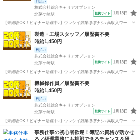
日払い
株式会社綜合キャリアオプション
1月18日
提携サイト
北茅ケ崎駅
【未経験OK！ビギナー活躍中♪】ウレシイ残業ほぼナシ♪高収入ワー
ク！／履歴書不要 ■お仕事PR ≪無理なく働ける≫ 場合によってはお
神奈川
茅ヶ崎市
北茅ケ崎駅
工場
製造・工場スタッフ／履歴書不要
願いすることもありますが、 残業はほとんどナシ！ ≪機能的な制服ア
時給1,450円
リ≫ 制服があるので、 ...
日払い
株式会社綜合キャリアオプション
1月18日
提携サイト
北茅ケ崎駅
【未経験OK！ビギナー活躍中♪】ウレシイ残業ほぼナシ♪高収入ワー
ク！／履歴書不要 ■お仕事PR ≪無理なく働ける≫ 場合によってはお
神奈川
茅ヶ崎市
北茅ケ崎駅
工場
機械操作員／履歴書不要
願いすることもありますが、 残業はほとんどナシ！ ≪機能的な制服ア
時給1,450円
リ≫ 制服があるので、 ...
日払い
株式会社綜合キャリアオプション
1月18日
提携サイト
北茅ケ崎駅
【未経験OK！ビギナー活躍中♪】ウレシイ残業ほぼナシ♪高収入ワー
ク！／履歴書不要 ■お仕事PR ≪無理なく働ける≫ 場合によってはお
神奈川
茅ヶ崎市
北茅ケ崎駅
工場
事務仕事の初心者歓迎！簿記の資格が活かせ
願いすることもありますが、 残業はほとんどナシ！ ≪機能的な制服ア
る／経理業務にも挑戦できるチャンス＆研…
リ≫ 制服があるので、 ...