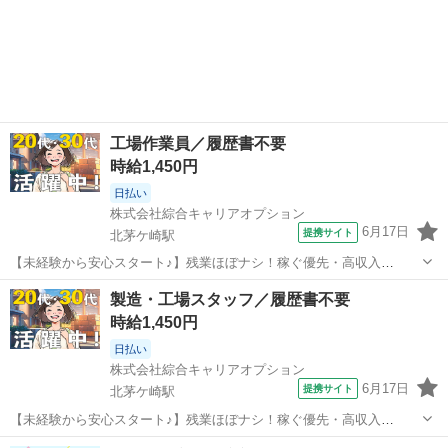
工場作業員／履歴書不要
時給1,450円
日払い
株式会社綜合キャリアオプション
6月17日
提携サイト
北茅ケ崎駅
【未経験から安心スタート♪】残業ほぼナシ！稼ぐ優先・高収入
Work☆／履歴書不要 ■お仕事PR ≪時間にメリハリを≫ 残業はほとん
神奈川
茅ヶ崎市
北茅ケ崎駅
工場
製造・工場スタッフ／履歴書不要
どナシ！ 場合によってはお願いすることもあります♪ 制服があると毎
時給1,450円
日の服選びに悩まずOK♪ ...
日払い
株式会社綜合キャリアオプション
6月17日
提携サイト
北茅ケ崎駅
【未経験から安心スタート♪】残業ほぼナシ！稼ぐ優先・高収入
Work☆／履歴書不要 ■お仕事PR ≪時間にメリハリを≫ 残業はほとん
神奈川
茅ヶ崎市
北茅ケ崎駅
工場