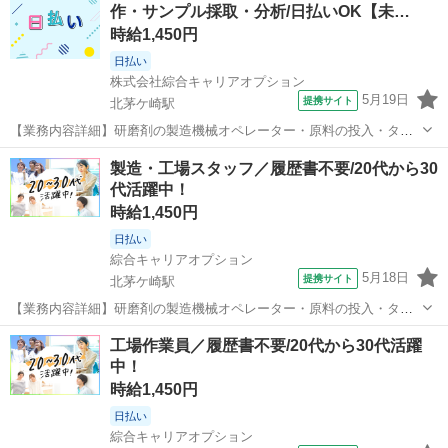
作・サンプル採取・分析/日払いOK【未…
時給1,450円
日払い
株式会社綜合キャリアオプション
5月19日
提携サイト
北茅ケ崎駅
【業務内容詳細】研磨剤の製造機械オペレーター・原料の投入・タッ
チパネルでの機械操作・製品サンプルの採取・分析作業(特殊な経験は
神奈川
茅ヶ崎市
北茅ケ崎駅
工場
製造・工場スタッフ／履歴書不要/20代から30
必要ありません)【取扱製品情報】研磨剤 。＋お仕事探しはコンシェル
代活躍中！
スタッフにおまかせ＋。 あな...
時給1,450円
日払い
綜合キャリアオプション
5月18日
提携サイト
北茅ケ崎駅
【業務内容詳細】研磨剤の製造機械オペレーター・原料の投入・タッ
チパネルでの機械操作・製品サンプルの採取・分析作業(特殊な経験は
神奈川
茅ヶ崎市
北茅ケ崎駅
工場
工場作業員／履歴書不要/20代から30代活躍
必要ありません)【取扱製品情報】研磨剤 ■お仕事PR ≪プライベート
中！
が充実する≫ 場合によっては...
時給1,450円
日払い
綜合キャリアオプション