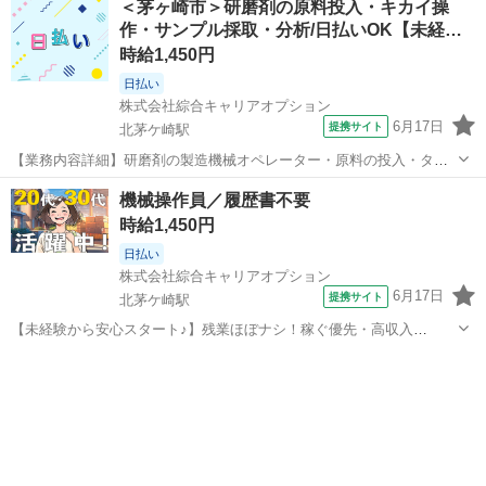
＜茅ヶ崎市＞研磨剤の原料投入・キカイ操
作・サンプル採取・分析/日払いOK【未経…
時給1,450円
日払い
株式会社綜合キャリアオプション
6月17日
提携サイト
北茅ケ崎駅
【業務内容詳細】研磨剤の製造機械オペレーター・原料の投入・タッ
チパネルでの機械操作・製品サンプルの採取・分析作業(特殊な経験は
神奈川
茅ヶ崎市
北茅ケ崎駅
工場
機械操作員／履歴書不要
必要ありません)【取扱製品情報】研磨剤 。＋お仕事探しはコンシェル
時給1,450円
スタッフにおまかせ＋。 あな...
日払い
株式会社綜合キャリアオプション
6月17日
提携サイト
北茅ケ崎駅
【未経験から安心スタート♪】残業ほぼナシ！稼ぐ優先・高収入
Work☆／履歴書不要 ■お仕事PR ≪時間にメリハリを≫ 残業はほとん
神奈川
茅ヶ崎市
北茅ケ崎駅
工場
どナシ！ 場合によってはお願いすることもあります♪ 制服があると毎
日の服選びに悩まずOK♪ ...