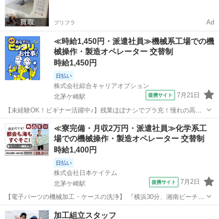
Ad
プリフラ
≪時給1,450円・派遣社員≫機械系工場での機
械操作・製造オペレーター 交替制
時給1,450円
日払い
株式会社綜合キャリアオプション
7月21日
提携サイト
北茅ケ崎駅
【未経験OK！ビギナー活躍中♪】残業ほぼナシでプラ充！憧れの高収
入Work！！ 研磨剤の原料投入・キカイ操作・サンプル採取・分析
神奈川
茅ヶ崎市
北茅ケ崎駅
その他
≪寮完備・月収2万円・派遣社員≫化学系工
【業務内容詳細】 研磨剤の製造機械オペレーター・原料の投入・タッ
場での機械操作・製造オペレーター 交替制
チパネルでの機械操作・製品...
時給1,400円
日払い
株式会社日本ケイテム
7月2日
提携サイト
北茅ケ崎駅
【電子パーツの機械加工・ケースの洗浄】 『横浜30分、湘南ビーチ15
分。遊びも仕事もあきらめない』 #神奈川入寮 #20～50代前半活躍中 #
神奈川
茅ヶ崎市
北茅ケ崎駅
その他
加工組立スタッフ
昇給制度あり #月収28万円以上可 #寮費半額 #洗うだけ #土日休み #電