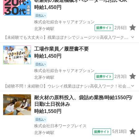
研磨剤の製造機械オペレーター/日払いOK
必要ありません)【取扱製品情報】研磨剤 ■お仕事PR ≪プライベート
時給1,450円
が充実する≫ 場合によっては...
日払い
株式会社綜合キャリアオプション
2月6日
提携サイト
北茅ケ崎駅
【未経験でも大丈夫☆】残業ほぼナシでジュージツ☆高収入ワーク！
■お仕事PR ≪無理なく働ける≫ 場合によってはお願いすることもあり
神奈川
茅ヶ崎市
北茅ケ崎駅
工場
工場作業員／履歴書不要
ますが、 残業はほとんどナシ！ 制服があると毎日の服選びに悩まず
時給1,450円
OK♪ ≪未経験でも活躍で...
日払い
株式会社綜合キャリアオプション
2月3日
提携サイト
北茅ケ崎駅
【経験不問！未経験◎】ウレシイ残業ほぼナシ♪高収入ワーク！社会人
経験をつもう！／履歴書不要 ■お仕事PR ≪無理なく働ける≫ 場合に
神奈川
茅ヶ崎市
北茅ケ崎駅
工場
耐火材の原料投入、袋詰め業務/時給1550円/
よってはお願いすることもありますが、 残業はほとんどナシ！ 制服が
日勤/土日祝休み
あると毎日の服選びに悩ま...
時給1,550円
日払い
株式会社日本ワークプレイス
5月18日
提携サイト
北茅ケ崎駅