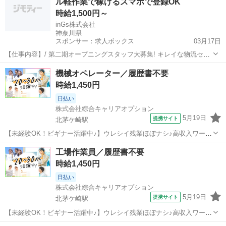
ル軽作業で稼げるスマホで登録OK
すい制服アリ≫ 制服があ...
時給1,500円～
inGs株式会社
神奈川県
スポンサー：求人ボックス
03月17日
【仕事内容】/ 第二期オープニングスタッフ大募集! キレイな物流セン
ター内でのカンタン軽作業! スグに覚えられるカンタン作業 取り扱う
アルバイト・パート
機械オペレーター／履歴書不要
のはゲームやDVD、イヤホンなど 軽くて扱いやすい商品ばかり <お仕
時給1,450円
事内容 > ピッキング 伝票...
日払い
株式会社綜合キャリアオプション
5月19日
提携サイト
北茅ケ崎駅
【未経験OK！ビギナー活躍中♪】ウレシイ残業ほぼナシ♪高収入ワー
ク！／履歴書不要 ■お仕事PR ≪プライベートが充実する≫ 場合によ
神奈川
茅ヶ崎市
北茅ケ崎駅
工場
工場作業員／履歴書不要
ってはお願いすることもありますが、 残業はほとんどナシ！ ≪動きや
時給1,450円
すい制服アリ≫ 制服があ...
日払い
株式会社綜合キャリアオプション
5月19日
提携サイト
北茅ケ崎駅
【未経験OK！ビギナー活躍中♪】ウレシイ残業ほぼナシ♪高収入ワー
ク！／履歴書不要 ■お仕事PR ≪プライベートが充実する≫ 場合によ
神奈川
茅ヶ崎市
北茅ケ崎駅
工場