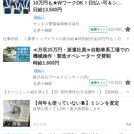
10万円も★WワークOK！日払い可＆シ…
ン！ 歩道や道路での誘導・案...
日給13,500円
日払い
サンエス警備保障株式会社
6月19日
提携サイト
北茅ケ崎駅
仕事内容： ＼業界トップクラスの高日給★特別給付金10万円も！日払
い可＆シフト自由／ とにかく日給が良い！！高日給で安心・安定の暮
神奈川
茅ヶ崎市
北茅ケ崎駅
警備員
≪月収35万円・派遣社員≫自動車系工場での
らし♪月収30万円以上も可能！ ▼おシゴトの内容はとってもカンタ
機械操作・製造オペレーター 交替制
ン！ 歩道や道路での誘導・案...
時給1,800円
日払い
株式会社ワールドインテック(A)
7月15日
提携サイト
北茅ケ崎駅
【エージェント紹介求人】【20~30代男性の方活躍中！】【高時給
1,800円!】駅チカ/JR相模線 北茅ヶ崎駅/未経験歓迎/男性活躍中/地元通
神奈川
茅ヶ崎市
北茅ケ崎駅
その他
【何年も使っていない🧵】ミシンを査定
勤者活躍中 お仕事内容 ニッケル粉の製造 ★主な業務内容★ 原材料の
状態が悪くてもOK！最大限買取します
投入、運搬...
Ad
プリフラ