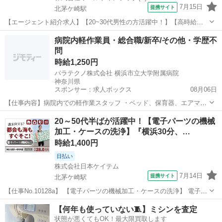
7月15日
提携サイト
北茅ケ崎駅
【エージェント紹介求人】【20~30代男性の方活躍中！】【高時給
1,800円!】駅チカ/JR相模線 北茅ヶ崎駅/未経験歓迎/男性活躍中/地元通
神奈川
茅ヶ崎市
北茅ケ崎駅
その他
病院内軽作業員・総合職/新卒/その他・学歴不
勤者活躍中 お仕事内容 ニッケル粉の製造 ★主な業務内容★ 原材料の
問
投入、運搬...
時給1,250円
パラテクノ株式会社 横浜市立大学附属病院
神奈川県
スポンサー：求人ボックス
08月06日
【仕事内容】病院内での軽作業スタッフ ・ベッド、保育器、エアマッ
トレス、離床センサー等の搬送や清拭 ・医療機器に関する業務(貸出・
アルバイト・パート
20～50代半ばが活躍中！【電子パーツの機械
回収・清拭)、貸出データ入力 ・テレビ台業務(退院時の清拭・ランド
加工・ケースの洗浄】『横浜30分、…
リー清拭) 入社後、まずはベッドや...
時給1,400円
日払い
株式会社日本ケイテム
7月14日
提携サイト
北茅ケ崎駅
【仕事No.10128a】 【電子パーツの機械加工・ケースの洗浄】 電子部
品を作る工場でのお仕事です。 「半導体」という電子部品を機械で加
神奈川
茅ヶ崎市
北茅ケ崎駅
工場
【何年も使っていない🧵】ミシンを査定
工するお仕事です。 ▼仕事例 1）機械で加工 円盤型の電子部品を機械
状態が悪くてもOK！最大限買取します
にセットし、 ボ...