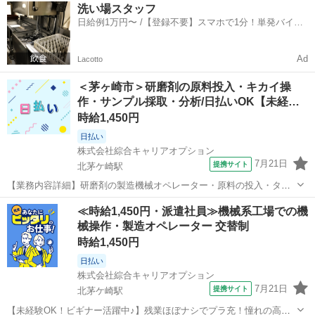
神奈川
茅ヶ崎市
北茅ケ崎駅
工場
洗い場スタッフ
上に袋をセット ・指定の量が入ったら閉じる（巾着みたいになってい
日給例1万円〜 /【登録不要】スマホで1分！単発バイト
ます） ※防塵マスクを装着しま...
一括検索✨
Ad
Lacotto
＜茅ヶ崎市＞研磨剤の原料投入・キカイ操
作・サンプル採取・分析/日払いOK【未経…
時給1,450円
日払い
株式会社綜合キャリアオプション
7月21日
提携サイト
北茅ケ崎駅
【業務内容詳細】研磨剤の製造機械オペレーター・原料の投入・タッ
チパネルでの機械操作・製品サンプルの採取・分析作業(特殊な経験は
神奈川
茅ヶ崎市
北茅ケ崎駅
工場
≪時給1,450円・派遣社員≫機械系工場での機
必要ありません)【取扱製品情報】研磨剤 。＋お仕事探しはコンシェル
械操作・製造オペレーター 交替制
スタッフにおまかせ＋。 あな...
時給1,450円
日払い
株式会社綜合キャリアオプション
7月21日
提携サイト
北茅ケ崎駅
【未経験OK！ビギナー活躍中♪】残業ほぼナシでプラ充！憧れの高収