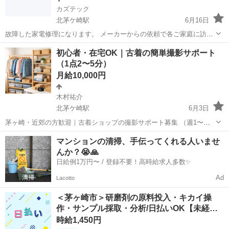
カズテック
北茅ケ崎駅
6月16日
故障した家電修理になります。 メーカーからの依頼で各ご家庭に訪問
修理のお仕事 になります。 初めての方は3ヶ月間【能力により期間変
神奈川
茅ヶ崎市
北茅ケ崎駅
その他
出来高制
初心者・在宅OK｜古着の簡単撮影サポート
動有】横乗りして頂き技能習得後 独立【完全出来高】も選択可能です
（1点2〜5分）
★電気や家電の知識が...
月給10,000円
木村祐介
北茅ケ崎駅
6月3日
茅ヶ崎・近郊の方歓迎｜古着ショップの撮影サポート募集 （週1〜・
隙間時間OK・在宅移行あり） スマホで写真が撮れれば、それだけで
神奈川
茅ヶ崎市
北茅ケ崎駅
その他
マンションの清掃、手伝ってくれる人いませ
OKです。 古着ネットショップの撮影・採寸を手伝ってくれる方を探
んか？😭🙏
しています。 ...
日給例1万円〜 / 登録不要！高時給求人多数✨
Ad
Lacotto
＜茅ヶ崎市＞研磨剤の原料投入・キカイ操
作・サンプル採取・分析/日払いOK【未経…
時給1,450円