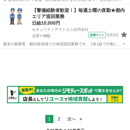
も安心して働ける環境です。交通量の少ない現場がほとんどなので、
神奈川
横浜市
北茅ケ崎駅
警備員
【警備経験者歓迎！】毎週土曜の夜勤★都内
落ち着いて業務に取り組めます。 ★ 商店街主宰の地域活性化イベント
エリア巡回業務
警備 地域を盛り上げるイベン...
日給10,000円
セキュリティアウトカム合同会社
6月5日
提携サイト
北茅ケ崎駅
週末の夜勤帯、都内某地域での地域巡回業務です。 2名1組で行動しま
す。 地域内の指定防止行為をしている人に対して注意喚起します。 実
神奈川
横浜市
北茅ケ崎駅
警備員
働は拘束時間の半分です。 屋内休憩所があります。 アルバイト,パー
ト ■交通費全額支給...
1
2
次へ