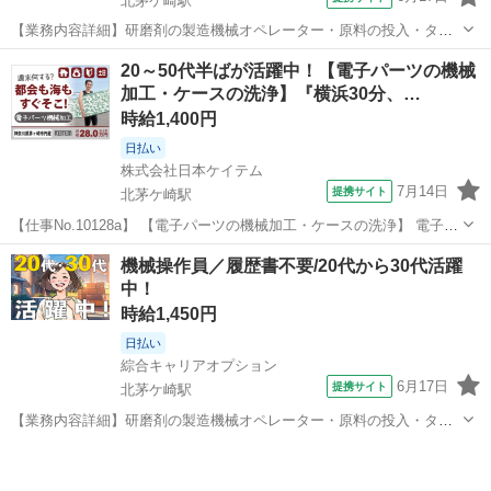
北茅ケ崎駅
【業務内容詳細】研磨剤の製造機械オペレーター・原料の投入・タッ
チパネルでの機械操作・製品サンプルの採取・分析作業(特殊な経験は
神奈川
茅ヶ崎市
北茅ケ崎駅
工場
20～50代半ばが活躍中！【電子パーツの機械
必要ありません)【取扱製品情報】研磨剤 ■お仕事PR ≪時間にメリハ
加工・ケースの洗浄】『横浜30分、…
リを≫ 残業はほとんどナシ！...
時給1,400円
日払い
株式会社日本ケイテム
7月14日
提携サイト
北茅ケ崎駅
【仕事No.10128a】 【電子パーツの機械加工・ケースの洗浄】 電子部
品を作る工場でのお仕事です。 「半導体」という電子部品を機械で加
神奈川
茅ヶ崎市
北茅ケ崎駅
工場
機械操作員／履歴書不要/20代から30代活躍
工するお仕事です。 ▼仕事例 1）機械で加工 円盤型の電子部品を機械
中！
にセットし、 ボ...
時給1,450円
日払い
綜合キャリアオプション
6月17日
提携サイト
北茅ケ崎駅
【業務内容詳細】研磨剤の製造機械オペレーター・原料の投入・タッ
チパネルでの機械操作・製品サンプルの採取・分析作業(特殊な経験は
神奈川
茅ヶ崎市
北茅ケ崎駅
工場
必要ありません)【取扱製品情報】研磨剤 ■お仕事PR ≪時間にメリハ
リを≫ 残業はほとんどナシ！...