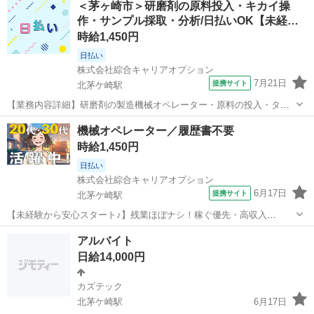
＜茅ヶ崎市＞研磨剤の原料投入・キカイ操
どナシ！ 場合によってはお願いすることもあります♪ 制服があると毎
作・サンプル採取・分析/日払いOK【未経…
日の服選びに悩まずOK♪ ...
時給1,450円
日払い
株式会社綜合キャリアオプション
7月21日
提携サイト
北茅ケ崎駅
【業務内容詳細】研磨剤の製造機械オペレーター・原料の投入・タッ
チパネルでの機械操作・製品サンプルの採取・分析作業(特殊な経験は
神奈川
茅ヶ崎市
北茅ケ崎駅
工場
機械オペレーター／履歴書不要
必要ありません)【取扱製品情報】研磨剤 。＋お仕事探しはコンシェル
時給1,450円
スタッフにおまかせ＋。 あな...
日払い
株式会社綜合キャリアオプション
6月17日
提携サイト
北茅ケ崎駅
【未経験から安心スタート♪】残業ほぼナシ！稼ぐ優先・高収入
Work☆／履歴書不要 ■お仕事PR ≪時間にメリハリを≫ 残業はほとん
神奈川
茅ヶ崎市
北茅ケ崎駅
工場
アルバイト
どナシ！ 場合によってはお願いすることもあります♪ 制服があると毎
日給14,000円
日の服選びに悩まずOK♪ ...
カズテック
北茅ケ崎駅
6月17日