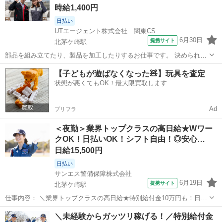
時給1,400円
気・...
日払い
UTエージェント株式会社 関東CS
6月30日
提携サイト
北茅ケ崎駅
部品を組み立てたり、製品を加工したりするお仕事です。 決められた
手順で作業を進めるので、未経験でも安心してスタートできます。も
神奈川
茅ヶ崎市
北茅ケ崎駅
工場
【子どもが遊ばなくなった🧸】玩具を査定
のづくりが好きな方にもおすすめです。 ほかにもこんなお仕事をご紹
状態が悪くてもOK！最大限買取します
介！ ・製造 ・軽作業 ・ピッ...
Ad
プリフラ
＜夜勤＞業界トップクラスの高日給★Wワー
クOK！日払いOK！シフト自由！◎安心…
日給15,500円
日払い
サンエス警備保障株式会社
6月19日
提携サイト
北茅ケ崎駅
仕事内容： ＼業界トップクラスの高日給★特別給付金10万円も！日払
い可＆シフト自由／ とにかく日給が良い！！高日給で安心・安定の暮
神奈川
茅ヶ崎市
北茅ケ崎駅
警備員
＼未経験からガッツリ稼げる！／特別給付金
らし♪月収30万円以上も可能！ ▼おシゴトの内容はとってもカンタ