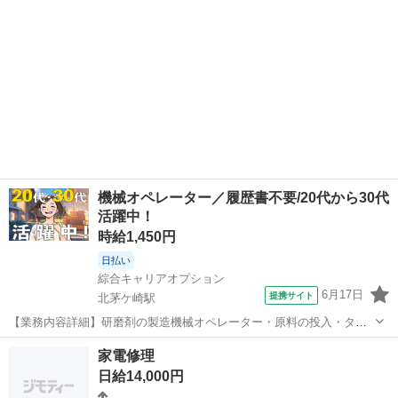
機械オペレーター／履歴書不要/20代から30代
活躍中！
時給1,450円
日払い
綜合キャリアオプション
6月17日
提携サイト
北茅ケ崎駅
【業務内容詳細】研磨剤の製造機械オペレーター・原料の投入・タッ
チパネルでの機械操作・製品サンプルの採取・分析作業(特殊な経験は
神奈川
茅ヶ崎市
北茅ケ崎駅
工場
家電修理
必要ありません)【取扱製品情報】研磨剤 ■お仕事PR ≪時間にメリハ
日給14,000円
リを≫ 残業はほとんどナシ！...