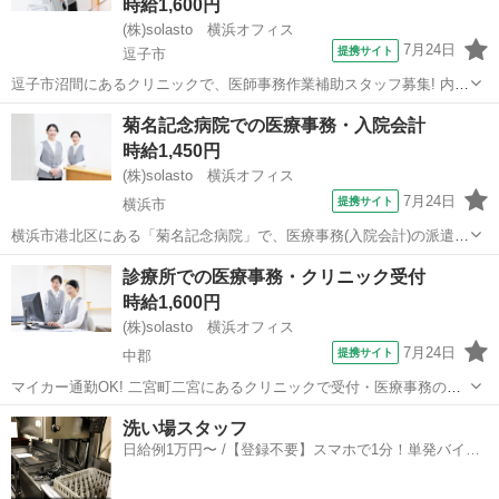
時給1,600円
(株)solasto 横浜オフィス
7月24日
提携サイト
逗子市
逗子市沼間にあるクリニックで、医師事務作業補助スタッフ募集! 内
科、小児科、皮膚科、循環器内科などの診療を行うクリニックで、カ
神奈川
逗子市
データ入力
菊名記念病院での医療事務・入院会計
ルテの代行入力、紹介状の作成など、医師の事務サポートをお願いし
時給1,450円
ます。 医療事務経験、電子カルテの...
(株)solasto 横浜オフィス
7月24日
提携サイト
横浜市
横浜市港北区にある「菊名記念病院」で、医療事務(入院会計)の派遣ス
タッフ募集! 入院患者様の会計入力やデータ入力、レセプト作成、電
神奈川
横浜市
データ入力
診療所での医療事務・クリニック受付
話・窓口対応などをお任せします。 ◆会計入力の経験を活かせる高待
時給1,600円
遇ワーク 医療機関での会計入...
(株)solasto 横浜オフィス
7月24日
提携サイト
中郡
マイカー通勤OK! 二宮町二宮にあるクリニックで受付・医療事務の派
遣スタッフ募集です。内科・呼吸器内科の診療を行うクリニックで、
神奈川
中郡
データ入力
洗い場スタッフ
患者様の受付、保険証の確認、PC入力などの窓口業務、算定や会計業
日給例1万円〜 /【登録不要】スマホで1分！単発バイト
務などをお任せします。スキルに応...
一括検索✨