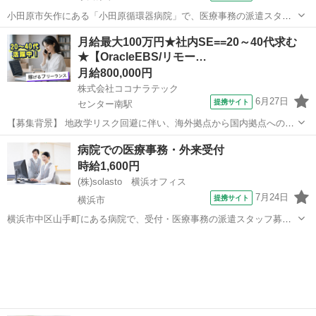
小田原市矢作にある「小田原循環器病院」で、医療事務の派遣スタッ
フ募集! 受付やレジ業務などの患者様対応と会計入力、スキャナー業
神奈川
小田原市
データ入力
月給最大100万円★社内SE==20～40代求む
務、新患登録業務などの入力事務をお任せします。 週3日～・シフト
★【OracleEBS/リモー…
相談OK◎ 家事や子育て、プラ...
月給800,000円
株式会社ココナラテック
6月27日
提携サイト
センター南駅
【募集背景】 地政学リスク回避に伴い、海外拠点から国内拠点への運
用保守移管を推進するプロジェクトになります。 【作業内容】 社内に
神奈川
センター南駅
エンジニア
病院での医療事務・外来受付
おける経理領域アプリケーション(Oracle EBS)の運用保守業務の引き
時給1,600円
継ぎおよび運用への...
(株)solasto 横浜オフィス
7月24日
提携サイト
横浜市
横浜市中区山手町にある病院で、受付・医療事務の派遣スタッフ募集!
午前は受付・案内・会計などの患者様対応、午後からはレセプト入力
神奈川
横浜市
データ入力
や書類整理などの事務業務をお任せします(紙カルテ使用)。 午前中に
患者様対応を済ませ、午後は事務...