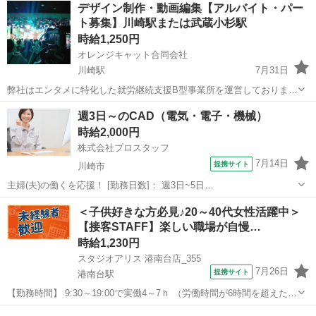
神奈川
小田原市
緑町駅
データ入力
ヒューマントラスト
デザイン制作・動画編集【アルバイト・パー
近！徒歩5分◎ ・しっかり研修あるので安心♪ ・社員食堂あり！お弁...
ト募集】川崎駅または武蔵小杉駅
時給1,250円
オレンジキャット合同会社
川崎駅
7月31日
弊社はエンタメに特化した就労継続支援B型事業所を運営しておりま
す。 具体的には、動画編集、イベントの企画制作、デザイン制作、
神奈川
川崎市
川崎駅
その他
動画編集
週3日～のCAD（電気・電子・機械）
等々 今回事業所のできることの幅を広げるために、映像制作に精通し
時給2,000円
ている人材を募集します。 ...
株式会社プロスタッフ
7月14日
提携サイト
川崎市
主婦(夫)の働くを応援！ [勤務日数]： 週3日~5日
08:30~17:30/09:00~15:00/09:00~14:00 月/火/水/木/金 などから選べま
神奈川
川崎市
Webデザイナー
＜子供好きな方必見♪20～40代女性活躍中＞
す [勤務地・最寄駅]： 神奈川県川崎市川崎区日ノ出 大手...
【接客STAFF】楽しい職場が自慢…
時給1,230円
スタジオアリス 港南台店_355
7月26日
提携サイト
港南台駅
【勤務時間】 9:30～19:00で実働4～7ｈ （労働時間が6時間を超えた場
合の休憩時間は法定通り） ◆土日含む週2日～・1日4ｈ～OK ◎残業な
神奈川
横浜市
港南台駅
その他