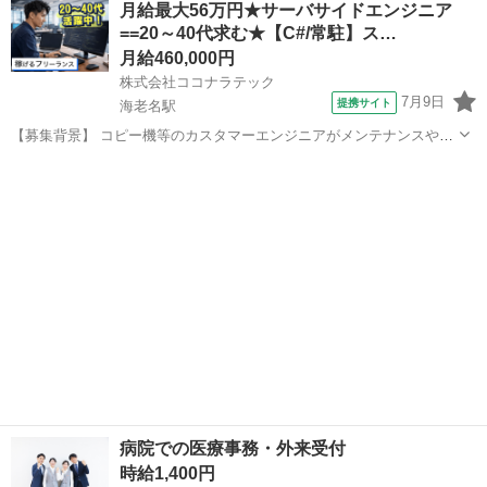
月給最大56万円★サーバサイドエンジニア
など患者様対応と事務をお任せします。 週3日～勤務OK! 午前だけ・
==20～40代求む★【C#/常駐】ス…
午後だけパートタイム、...
月給460,000円
株式会社ココナラテック
7月9日
提携サイト
海老名駅
【募集背景】 コピー機等のカスタマーエンジニアがメンテナンスや納
品設置時に利用するアプリの開発および保守に対応するための要員を
神奈川
海老名駅
エンジニア
募集しております。 【作業内容】 コピー機等のカスタマーエンジニア
がメンテナンスや納品設置時に利...
病院での医療事務・外来受付
時給1,400円