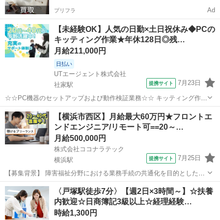
Ad
プリフラ
【未経験OK】人気の日勤×土日祝休み◆PCの
キッティング作業★年休128日◎残…
月給211,000円
日払い
UTエージェント株式会社
7月23日
提携サイト
社家駅
☆☆PC機器のセットアップおよび動作検証業務☆☆ キッティング作業
をお任せします！ ITインフラを根底から支える、 社会貢献性の高い仕
神奈川
海老名市
社家駅
プログラマー
【横浜市西区】月給最大60万円★フロントエ
事なのでやりがいがあります！ ＜具体的には…＞ ①開梱・検品機器の
ンドエンジニア/リモート可==20～…
開封 →本体に傷がな...
月給500,000円
株式会社ココナラテック
7月25日
提携サイト
横浜駅
【募集背景】 障害福祉分野における業務手続の共通化を目的としたシ
ステム構築プロジェクトに参画いただきます。 【作業内容】 障害福祉
神奈川
横浜市
横浜駅
プログラマー
〈戸塚駅徒歩7分〉【週2日×3時間～】☆扶養
分野における業務手続の共通化システムの構築において、要件定義か
内歓迎☆日商簿記3級以上☆経理経験…
ら設計、開発、総合試験まで一連...
時給1,300円