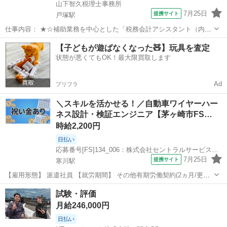
山下智久税理士事務所
7月25日
提携サイト
戸塚駅
仕事内容： ★☆補助業務を中心とした「税務会計アシスタント（内
勤）」のお仕事です☆★ 当事務所は「戸塚」駅から徒歩7分。ワンフ
神奈川
横浜市
戸塚駅
データ入力
【子どもが遊ばなくなった🧸】玩具を査定
ロア—で大きな窓からは光が差し込み、「会計事務所」っぽくない ポ
状態が悪くてもOK！最大限買取します
ップなBGMが流れ、女性スタッフ...
Ad
プリフラ
＼スキルを活かせる！／自動車ワイヤーハー
ネス設計・検証エンジニア【茅ヶ崎市FS…
時給2,200円
日払い
応募番号[FS]134_006：株式会社セントラルサービス 湘南採用係
7月25日
提携サイト
寒川駅
【雇用形態】 派遣社員 【就労期間】 その他有期労働契約(2ヵ月/更新
の可能性有り) ※状況により変動あり 【給与】 時給2200円 【勤務時
神奈川
茅ヶ崎市
寒川駅
プログラマー
試験・評価
間】 日勤9：00～18：00 （休憩1ｈ） 【休日休暇】 土日（会社カ...
月給246,000円
日払い