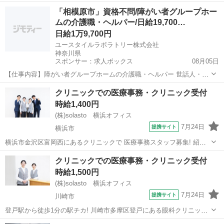
募集です。 患者様の受付や会計、電話対応、カルテ入力やレセプトな
神奈川
愛甲郡
データ入力
「相模原市」資格不問/障がい者グループホー
どの医療事務をお任せします。 無資格OK◎医療機関での受付・会計
ムの介護職・ヘルパー/日給19,700…
などの医療事務経験が活かせる派遣...
日給1万9,700円
ユースタイルラボラトリー株式会社
神奈川県
スポンサー：求人ボックス
08月05日
【仕事内容】障がい者グループホームの介護職・ヘルパー 世話人・生
活支援員としての業務を行っていただきます(夜勤:17:00～翌9:00)。 <
アルバイト・パート
クリニックでの医療事務・クリニック受付
主な業務内容> お食事の準備 食事・入浴・就寝の支援 日常生活の相談
時給1,400円
業務 健康管理、記録...
(株)solasto 横浜オフィス
7月24日
提携サイト
横浜市
横浜市金沢区富岡西にあるクリニックで 医療事務スタッフ募集! 紹介
予定派遣でのパート・アルバイト求人です。 公費の受付、算定ができ
神奈川
横浜市
データ入力
クリニックでの医療事務・クリニック受付
る医療事務の経験者を募集。 週3日～勤務OK◎扶養内勤務も可能で
時給1,500円
す。 クリニックは、京急富...
(株)solasto 横浜オフィス
7月24日
提携サイト
川崎市
登戸駅から徒歩1分の駅チカ! 川崎市多摩区登戸にある眼科クリニック
で医療事務スタッフの派遣求人です。 患者様の受付、会計、レセプト
神奈川
川崎市
データ入力