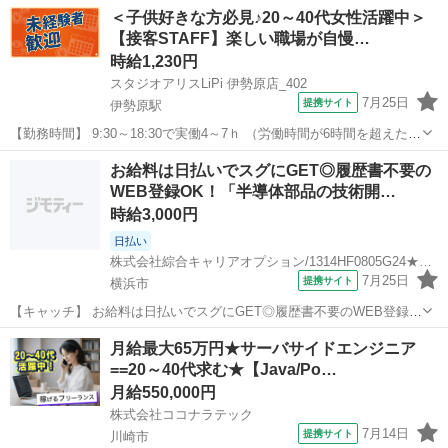
＜子供好きな方必見♪20～40代女性活躍中＞
【接客STAFF】楽しい職場が自慢…
時給1,230円
スタジオアリスLiPi 伊勢原店_402
7月25日
提携サイト
伊勢原駅
【勤務時間】 9:30～18:30で実働4～7ｈ （労働時間が6時間を超えた場
合の休憩時間は法定通り） ◆土日含む週2日～・1日4ｈ～OK ◎残業な
神奈川
伊勢原市
伊勢原駅
その他
お給料は日払いでスグにGET◎履歴書不要の
し ◆シフトは毎月15日頃までに翌1ヵ月の 勤務不可日をスマホで申
WEB登録OK！「半導体部品の技術開…
告♪ ...
時給3,000円
日払い
株式会社綜合キャリアオプション/1314HF0805G24★30-S
7月25日
提携サイト
横浜市
【キャッチ】 お給料は日払いでスグにGET◎履歴書不要のWEB登録
OK！「半導体部品の技術開発」高時給3000円！福浦周辺！20代～40
神奈川
横浜市
エンジニア
月給最大65万円★サーバサイドエンジニア
代のスタッフが多数活躍中★ 【コメント】 製造のお仕事をお探しの方
==20～40代求む★【Java/Po…
必見！ 「経験ない...
月給550,000円
株式会社ココナラテック
7月14日
提携サイト
川崎市