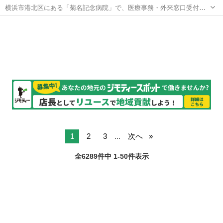
横浜市港北区にある「菊名記念病院」で、医療事務・外来窓口受付の
派遣スタッフ募集です。 窓口での患者様の受付や予約受付、会計、自
神奈川
横浜市
データ入力
動精算の補助、レセプト業務などをお任せします。 無資格OK・未経
験歓迎◎スキルも活かせる! これ...
1
2
3
...
次へ
全6289件中 1-50件表示