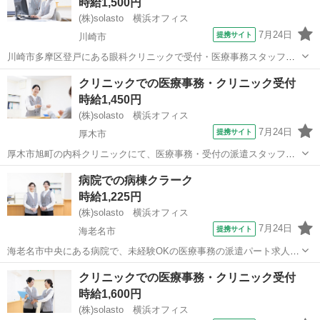
時給1,500円
修として、2機能(新規1画面、...
(株)solasto 横浜オフィス
7月24日
提携サイト
川崎市
川崎市多摩区登戸にある眼科クリニックで受付・医療事務スタッフ募
集! 患者様の受付、会計対応、電話対応などをお任せします。 医療事
神奈川
川崎市
データ入力
クリニックでの医療事務・クリニック受付
務経験が活かせる、紹介予定派遣の正社員求人募集です。 病院やクリ
時給1,450円
ニックでの受付業務の経験があれ...
(株)solasto 横浜オフィス
7月24日
提携サイト
厚木市
厚木市旭町の内科クリニックにて、医療事務・受付の派遣スタッフを
募集しています。 お仕事は、窓口での患者さま受付・電話対応・会
神奈川
厚木市
データ入力
病院での病棟クラーク
計・レセプト・簡単な清掃など。 未経験からスタートOK! 一般事務や
時給1,225円
営業事務などでの、PC操作経験や...
(株)solasto 横浜オフィス
7月24日
提携サイト
海老名市
海老名市中央にある病院で、未経験OKの医療事務の派遣パート求人で
す。 救命病棟での入院患者様の受入れ、患者様やご家族様への各種ご
神奈川
海老名市
データ入力
クリニックでの医療事務・クリニック受付
案内、お見舞いに来られた方のご案内など、患者さま対応や事務をお
時給1,600円
任せします。 未経験OK! 飲食...
(株)solasto 横浜オフィス