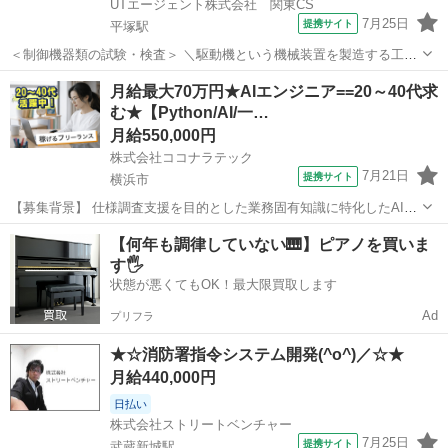
UTエージェント株式会社 関東CS
7月25日
提携サイト
平塚駅
＜制御機器類の試験・検査＞ ＼駆動機という機械装置を製造する工場
でのお仕事！／ ＜具体的には…＞ ◆駆動機の試験・検査業務です！
神奈川
平塚市
平塚駅
プログラマー
月給最大70万円★AIエンジニア==20～40代求
◆受入れ検査、寸法検査（マイクロメータ・ノギス）を行います ◆外
む★【Python/AI/一…
観検査、通電検査等（回転子コ...
月給550,000円
株式会社ココナラテック
7月21日
提携サイト
横浜市
【募集背景】 仕様調査支援を目的とした業務固有知識に特化したAIを
開発し、調査業務の効率化と精度向上を図るためのプロジェクトで
神奈川
横浜市
エンジニア
【何年も調律していない🎹】ピアノを買いま
す。 【作業内容】 オフライン環境で利用可能な仕様調査支援向けAIの
す🖐️
開発を行っていただきます。一...
状態が悪くてもOK！最大限買取します
Ad
プリフラ
★☆消防署指令システム開発(^o^)／☆★
月給440,000円
日払い
株式会社ストリートベンチャー
7月25日
提携サイト
武蔵新城駅