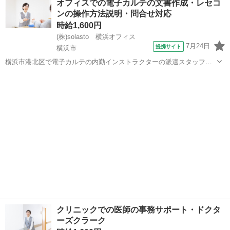
オフィスでの電子カルテの文書作成・レセコ
システム全体としてのアーキテクチャ検討や方式設計を担当いただき
ンの操作方法説明・問合せ対応
ます。決定事項の開発チーム...
時給1,600円
(株)solasto 横浜オフィス
7月24日
提携サイト
横浜市
横浜市港北区で電子カルテの内勤インストラクターの派遣スタッフ募
集! 電子カルテ、レセコンの操作方法のご説明、医療事務に関する問合
神奈川
横浜市
データ入力
せなどの電話対応、電子カルテの作り込み、機械の初期設定作業など
をお任せします。 医療事務経験が...
クリニックでの医師の事務サポート・ドクタ
ーズクラーク