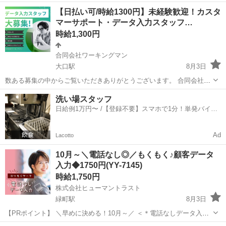
ーキングマンと申します。 この度、事業拡大に伴い、弊社業務対応を
神奈川
横浜市
大口駅
データ入力
【日払い可/時給1300円】未経験歓迎！カスタ
していただけるカスタマーサポート兼データ入力のパートナー様（業
マーサポート・データ入力スタッフ…
務委託契約）を募集いたしま...
時給1,300円
合同会社ワーキングマン
大口駅
8月3日
数ある募集の中からご覧いただきありがとうございます。 合同会社ワ
ーキングマンです。 事業拡大に伴い、事務・カスタマーサポート業務
神奈川
横浜市
大口駅
その他
カスタマー
洗い場スタッフ
を一緒にお手伝いいただけるパートナー様（業務委託）を募集いたし
日給例1万円〜 /【登録不要】スマホで1分！単発バイト
ます！ 「稼いだ...
一括検索✨
Ad
Lacotto
10月～＼電話なし◎／もくもく♪顧客データ
入力◆1750円(YY-7145)
時給1,750円
株式会社ヒューマントラスト
緑町駅
8月3日
【PRポイント】 ＼早めに決める！10月～／ ＜＊電話なしデータ入力
＊＞ もくもく好きな方におすすめ♪ ・高時給1750円+交！ ・小田原駅