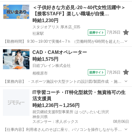
し ◆シフトは毎月15日頃までに翌1ヵ月の 勤務不可日をスマホで申
＜子供好きな方必見♪20～40代女性活躍中＞
告♪ ...
【接客STAFF】楽しい職場が自慢…
時給1,230円
スタジオアリス 厚木店_035
7月26日
提携サイト
社家駅
【勤務時間】 9:30～19:00で実働4～7ｈ （労働時間が6時間を超えた場
合の休憩時間は法定通り） ◆土日含む週2日～・1日4ｈ～OK ◎残業な
神奈川
厚木市
社家駅
その他
CAD・CAMオペレーター
し ◆シフトは毎月15日頃までに翌1ヵ月の 勤務不可日をスマホで申
時給1,575円
告♪ ...
日総ブレイン株式会社
7月26日
提携サイト
相模原市
【業務内容】 ・スポーツ施設や大型テントの設計図/製図作成 ・施工
段階での設計図微修正 ・外注設計会社との製図のやり取り など ※基
神奈川
相模原市
Webデザイナー
IT学習コーチ・IT特化型就労・無資格可の生
本設計は設計会社に依頼します。 【お仕事のポイント】 PCスキル：
活支援員
Excel、Word(基...
時給1,236円～1,256円
就労継続支援B型事業所 はっぴぃたいむ渋沢
神奈川県
スポンサー：求人ボックス
08月06日
【仕事内容】利用者さんのそばに座り、パソコンを操作しながら手順