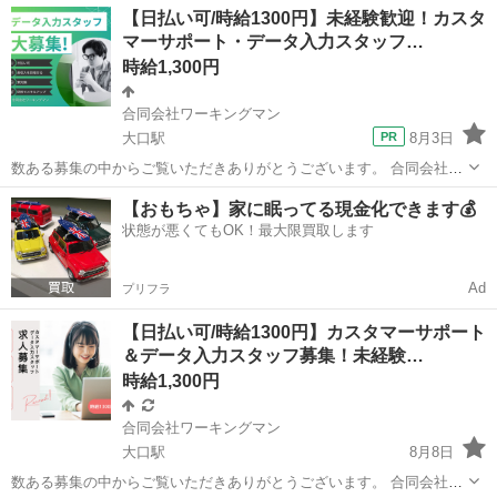
【日払い可/時給1300円】未経験歓迎！カスタ
マーサポート・データ入力スタッフ…
時給1,300円
合同会社ワーキングマン
大口駅
8月3日
数ある募集の中からご覧いただきありがとうございます。 合同会社ワ
ーキングマンです。 事業拡大に伴い、事務・カスタマーサポート業務
神奈川
横浜市
大口駅
その他
カスタマー
【おもちゃ】家に眠ってる現金化できます💰
を一緒にお手伝いいただけるパートナー様（業務委託）を募集いたし
状態が悪くてもOK！最大限買取します
ます！ 「稼いだ...
Ad
プリフラ
【日払い可/時給1300円】カスタマーサポート
＆データ入力スタッフ募集！未経験…
時給1,300円
合同会社ワーキングマン
大口駅
8月8日
数ある募集の中からご覧いただきありがとうございます。 合同会社ワ