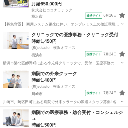
月給650,000円
株式会社ココナラテック
6月26日
提携サイト
横浜市
【募集背景】 商用システム更改に伴い、オンプレミス上の検証環境を
クラウド環境へ移行するための開発環境構築支援を行うための募集で
神奈川
横浜市
エンジニア
クリニックでの医療事務・クリニック受付
す。 【作業内容】 オンプレミスで構築されている既存検証環境の構成
時給1,450円
および構築手順書を参照し、AW...
(株)solasto 横浜オフィス
7月24日
提携サイト
横浜市
横浜市港北区師岡町にある小児科クリニックで、受付・医療事務の派
遣スタッフ募集です。受付、予約対応、ご案内、院内清掃や環境整
神奈川
横浜市
データ入力
病院での外来クラーク
備、会計請求業務などをお任せします。 病院やクリニックでの就業が
時給1,400円
はじめての方も歓迎! 飲食店やコンビ...
(株)solasto 横浜オフィス
7月24日
提携サイト
川崎市
川崎市川崎区田町にある病院で外来クラークの派遣スタッフ募集! 各診
療科受付にて患者様対応や電子カルテの操作、診療補助業務などお願
神奈川
川崎市
データ入力
病院での医療事務・総合受付・コンシェルジ
いします。 医療事務 未経験OK・資格不問! 病院やクリニックなど医療
ュ
機関での勤務が初めての方...
時給1,500円