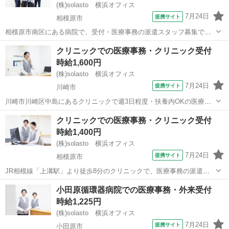
(株)solasto 横浜オフィス
7月24日
提携サイト
相模原市
相模原市南区にある病院で、受付・医療事務の派遣スタッフ募集で
す。 窓口での受付や患者様の案内、会計業務などをお任せします。 未
神奈川
相模原市
データ入力
クリニックでの医療事務・クリニック受付
経験や専門知識がなくても大丈夫◎ 医療機関でのお仕事が初めての方
時給1,600円
も心配いりません♪ 飲食店やコン...
(株)solasto 横浜オフィス
7月24日
提携サイト
川崎市
川崎市川崎区中島にあるクリニックで週3日程度・扶養内OKの医療事
務の派遣スタッフ募集◎ 資格と経験が活かせる高時給の派遣求人♪ 医
神奈川
川崎市
データ入力
クリニックでの医療事務・クリニック受付
療事務資格をお持ちで、レセプト業務・レセコン入力ができる経験者
時給1,400円
の募集です。 3名の医療事務...
(株)solasto 横浜オフィス
7月24日
提携サイト
相模原市
JR相模線「上溝駅」より徒歩8分のクリニックで、医療事務の派遣パ
ートスタッフ求人募集です。 糖尿病内科や内科の診療を行うクリニッ
神奈川
相模原市
データ入力
小田原循環器病院での医療事務・外来受付
クで、患者様の受付、会計、電話対応、レセプト業務などをお任せし
時給1,225円
ます。 週2日～3日のご勤務で...
(株)solasto 横浜オフィス
7月24日
提携サイト
小田原市