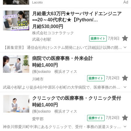
Ad
Lacotto
月給最大63万円★サーバサイドエンジニア
==20～40代求む★【Python/…
月給530,000円
株式会社ココナラテック
7月9日
提携サイト
武蔵小杉駅
【募集背景】 通信会社向けシステム開発において詳細設計以降の開発
体制を強化するための募集になります。 【作業内容】 通信会社向けシ
神奈川
武蔵小杉駅
エンジニア
病院での医療事務・外来会計
ステムの詳細設計以降の工程をご担当いただきます。機能設計をイン
時給1,400円
プットにした詳細設計書の作成を...
(株)solasto 横浜オフィス
7月24日
提携サイト
川崎市
武蔵小杉駅より徒歩4分!中原区小杉町の大学病院で、医療事務の外来
計算の派遣スタッフを募集します。 病院のバックオフィスでの事務業
神奈川
川崎市
データ入力
クリニックでの医療事務・クリニック受付
務なので、黙々集中してお仕事したい方におすすめです。 医療機関の
時給1,400円
外来計算やレセプト業務のご経験が...
(株)solasto 横浜オフィス
7月24日
提携サイト
愛甲郡
神奈川県愛川町中津にあるクリニックで、受付・事務の派遣スタッフ