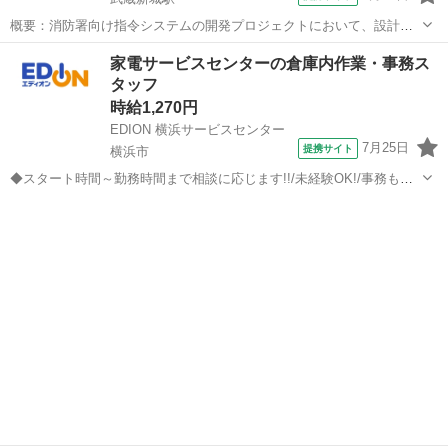
概要：消防署向け指令システムの開発プロジェクトにおいて、設計か
ら テストまで一貫してご担当いただきます。 長期参画を前提とした案
神奈川
川崎市
武蔵新城駅
プログラマー
家電サービスセンターの倉庫内作業・事務ス
件となり、既存システムの機能追加・改修を 中心にご対応いただきま
タッフ
す。 担当工程 ・基本設計 ・詳...
時給1,270円
EDION 横浜サービスセンター
7月25日
提携サイト
横浜市
◆スタート時間～勤務時間まで相談に応じます!!/未経験OK!/事務もあ
る軽作業!◆ 倉庫業務では、入出庫作業をはじめ 検品作業や分別作
神奈川
横浜市
データ入力
業、整理整頓などをお任せします。 事務業務では、簡単な伝票入力作
業やファイリング 電話対...