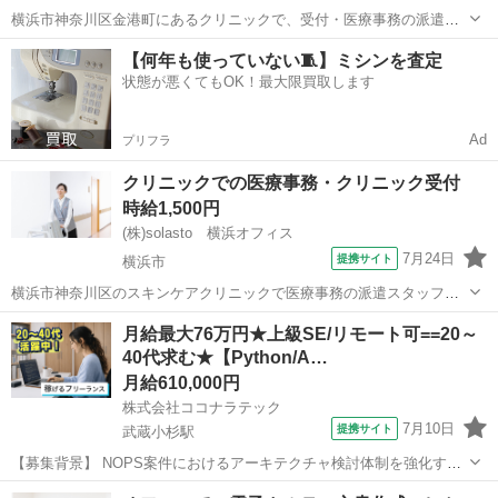
横浜市神奈川区金港町にあるクリニックで、受付・医療事務の派遣ス
タッフ募集! 整形外科クリニックで、患者様の受付、クラーク、診療補
神奈川
横浜市
データ入力
【何年も使っていない🧵】ミシンを査定
助、リハビリ助手、秘書業務などをお任せします。 異業種からの転職
状態が悪くてもOK！最大限買取します
や未経験スタート歓迎◎ 接客や...
Ad
プリフラ
クリニックでの医療事務・クリニック受付
時給1,500円
(株)solasto 横浜オフィス
7月24日
提携サイト
横浜市
横浜市神奈川区のスキンケアクリニックで医療事務の派遣スタッフ求
人募集です。 横浜駅 徒歩2分の好立地。院内もキレイで清潔感のある
神奈川
横浜市
データ入力
月給最大76万円★上級SE/リモート可==20～
環境でお仕事できます。 週2日～3日の中で勤務相談可☆ 扶養内勤務も
40代求む★【Python/A…
可能なので、家庭やプライベ...
月給610,000円
株式会社ココナラテック
7月10日
提携サイト
武蔵小杉駅
【募集背景】 NOPS案件におけるアーキテクチャ検討体制を強化する
ための募集です。 【作業内容】 NOPS案件のアーキ検討チームにて、
神奈川
武蔵小杉駅
エンジニア