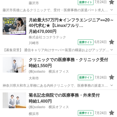
7月24日
提携サイト
藤沢市
藤沢市長後にあるクリニックで、受付・医療事務の派遣パート求人で
す。 糖尿病内科、内分泌内科、内科の診療を行うクリニックで、患者
神奈川
藤沢市
データ入力
月給最大57万円★インフラエンジニア==20～
様の受付や会計などの窓口対応と、診療情報のレセコン入力、レセプ
40代求む★【Linux/フルリ…
ト業務、院内清掃、電話対応などをお任...
月給470,000円
株式会社ココナラテック
6月24日
提携サイト
川崎市
【募集背景】 通信キャリア向けサーバー装置の構築およびアップグレ
ード案件において、体制強化のため追加メンバーを募集しておりま
神奈川
川崎市
エンジニア
クリニックでの医療事務・クリニック受付
す。 【作業内容】 サーバー装置の構築・アップグレードに伴う手順検
時給1,550円
証、手順書作成を行っていただきま...
(株)solasto 横浜オフィス
7月24日
提携サイト
大和市
神奈川県大和市上草柳にある内科クリニックで、医療事務の派遣スタ
ッフを募集しています。 主な業務は、窓口対応・受付・会計・院内清
神奈川
大和市
データ入力
菊名記念病院での医療事務・外来受付
掃・レセプト業務・医師の補助など。 医療事務の経験が活かせる派遣
時給1,400円
求人です! 相模大塚駅から徒歩4...
(株)solasto 横浜オフィス
7月24日
提携サイト
横浜市