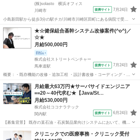
(株)solasto 横浜オフィス
7月24日
提携サイト
川崎市
小島新田駅から徒歩3分の駅チカ!川崎市川崎区田町にある病院で受付
事務の派遣スタッフを募集します。 患者様の受付や会計、電話応対な
神奈川
川崎市
データ入力
★☆健保組合基幹システム改修案件(^o^)／
ど病院の総合受付で事務をお任せします。 未経験・ブランクOK! 接客
☆★
バイトでのコミュニケーショ...
月給500,000円
日払い
株式会社ストリートベンチャー
7月24日
提携サイト
馬車道駅
概要：・既存機能の改修・追加工程 ・設計書改修・コーディング・試
験 スキル： 必須スキル：・C#実務経験あり ・SqlServer実務経験あり
神奈川
横浜市
馬車道駅
プログラマー
月給最大63万円★サーバサイドエンジニア
場所：馬車道 期間：長期 時間：09:00～17:15 単価：50万※スキル...
==20～40代求む★【Java/St…
月給530,000円
株式会社ココナラテック
6月24日
提携サイト
関内駅
【募集背景】 既存の某石油・石炭製品業向けシステムにおいて、機能
追加および改修ニーズが発生しており、対象システムの改修対応を行
神奈川
関内駅
エンジニア
クリニックでの医療事務・クリニック受付
うための増員募集となります。 【作業内容】 既存システムに対する改