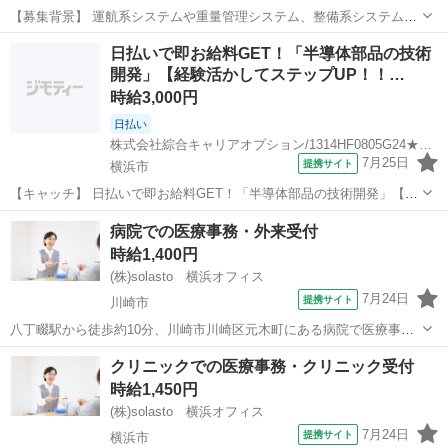
【募集背景】 運航系システムや重量管理システム、整備系システムな
どで管理されている運航系情報を統合し、運航便単位や機材単位で横
神奈川
川崎市
エンジニア
日払いで即お給料GET！「半導体部品の技術
串に参照できる新たなデータ基盤とポータルサイトを構築するための
開発」【経験活かしてステップUP！！…
プロジェクトになります。 【作業内...
時給3,000円
日払い
株式会社綜合キャリアオプション/1314HF0805G24★30-S
7月25日
提携サイト
横浜市
【キャッチ】 日払いで即お給料GET！「半導体部品の技術開発」【経
験活かしてステップUP！！】稼ぐ優先・高収入Work☆ヘアスタイル自
神奈川
横浜市
エンジニア
病院での医療事務・外来受付
由☆高時給3000円！ 【コメント】 弊社なら事前の職場見学が多数！
時給1,400円
お仕事安心スタート★...
(株)solasto 横浜オフィス
7月24日
提携サイト
川崎市
八丁畷駅から徒歩約10分、川崎市川崎区元木町にある病院で医療事
務・受付の派遣スタッフ募集! 患者様の受付や保険証の確認、会計業
神奈川
川崎市
データ入力
クリニックでの医療事務・クリニック受付
務、レセコン入力、電話対応などをお任せします。 資格不要◎保険証
時給1,450円
確認レベルの医療事務知識があれば...
(株)solasto 横浜オフィス
7月24日
提携サイト
横浜市