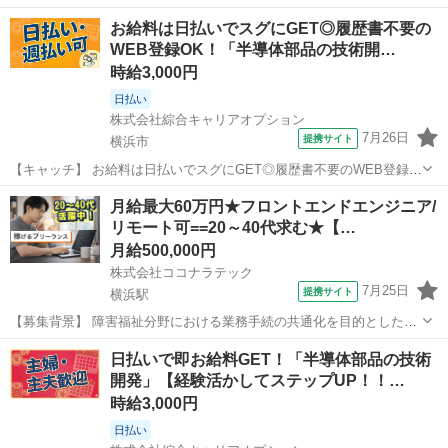
を“言葉と画面”で分解して伝える「学習支援と作業補助」が主な業務で
アルバイト・パート
お給料は日払いでスグにGET◎履歴書不要の
す。 作業・学習内容は、Excelの基本関数・タイピング・ファイル操
WEB登録OK！「半導体部品の技術開…
作やWeb基礎・プログラミング学習...
時給3,000円
日払い
株式会社綜合キャリアオプション
7月26日
提携サイト
横浜市
【キャッチ】 お給料は日払いでスグにGET◎履歴書不要のWEB登録
OK！「半導体部品の技術開発」高時給3000円！福浦周辺！20代～40
神奈川
横浜市
プログラマー
月給最大60万円★フロントエンドエンジニア/
代のスタッフが多数活躍中★ 【コメント】 製造のお仕事をお探しの方
リモート可==20～40代求む★【…
必見！ 「経験ない...
月給500,000円
株式会社ココナラテック
7月25日
提携サイト
横浜駅
【募集背景】 障害福祉分野における業務手続の共通化を目的としたシ
ステム構築プロジェクトに参画いただきます。 【作業内容】 障害福祉
神奈川
横浜駅
エンジニア
日払いで即お給料GET！「半導体部品の技術
分野における業務手続の共通化システムの構築において、要件定義か
開発」【経験活かしてステップUP！！…
ら設計、開発、総合試験まで一連...
時給3,000円
日払い