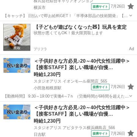
株式会社綜合キャリアオプション
7月26日
提携サイト
横浜市
【キャッチ】 日払いで即お給料GET！「半導体部品の技術開発」【経
験活かしてステップUP！！】稼ぐ優先・高収入Work☆ヘアスタイル自
神奈川
横浜市
プログラマー
【子どもが遊ばなくなった🧸】玩具を査定
由☆高時給3000円！ 【コメント】 弊社なら事前の職場見学が多数！
状態が悪くてもOK！最大限買取します
お仕事安心スタート★...
Ad
プリフラ
＜子供好きな方必見♪20～40代女性活躍中＞
【接客STAFF】楽しい職場が自慢…
時給1,230円
スタジオアリス イオンモ—ル座間店_565
7月26日
提携サイト
小田急相模原駅
【勤務時間】 9:30～19:00で実働4～7ｈ （労働時間が6時間を超えた場
合の休憩時間は法定通り） ◆土日含む週2日～・1日4ｈ～OK ◎残業な
神奈川
座間市
小田急相模原駅
その他
＜子供好きな方必見♪20～40代女性活躍中＞
し ◆シフトは毎月15日頃までに翌1ヵ月の 勤務不可日をスマホで申
【接客STAFF】楽しい職場が自慢…
告♪ ...
時給1,230円
スタジオアリス アピタテラス横浜綱島店_566
7月26日
提携サイト
日吉駅