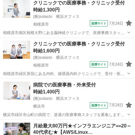
クリニックでの医療事務・クリニック受付
時給1,300円
(株)solasto 横浜オフィス
7月24日
提携サイト
相模原市
相模原市南区相模大野にある脳神経クリニックで、医療事務スタッフ
の募集! 紹介予定派遣のパート・アルバイト求人です。 患者様の受
神奈川
相模原市
データ入力
クリニックでの医療事務・クリニック受付
付、保険証確認、問診票の受渡や回収、医師からの指示による検査
時給1,600円
室・処置室との調整、電話・ネットでの...
(株)solasto 横浜オフィス
7月24日
提携サイト
相模原市
相模原市緑区原宿にある内科、循環器内科クリニックで、受付・医療
事務の派遣スタッフ募集です! 患者様の受付やご案内、電話応対、電子
神奈川
相模原市
データ入力
病院での医療事務・外来受付
カルテ入力、請求業務、清掃、レセプト業務などをお任せします。 こ
時給1,400円
れまでの医療事務経験やスキルが...
(株)solasto 横浜オフィス
7月24日
提携サイト
横浜市
横浜市緑区寺山町の病院で、派遣の医療事務スタッフを募集します。
主なお仕事は、窓口での受付や患者様への対応です。 あわせて、医療
神奈川
横浜市
データ入力
月給最大80万円★インフラエンジニア==20～
保険の請求業務(レセプト)もお願いします。 電話対応や書類の管理、
40代求む★【AWS/Linux…
データ入力など事務全般をお任せ...