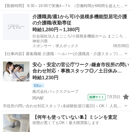
【勤務時間】 9:30～19:00で実働4～7ｈ （労働時間が6時間を超えた場
合の休憩時間は法定通り） ◆土日含む週2日～・1日4ｈ～OK ◎残業な
神奈川
横浜市
日吉駅
その他
介護職員/週1から可/小規模多機能型居宅介護
し ◆シフトは毎月15日頃までに翌1ヵ月の 勤務不可日をスマホで申
の介護職/夜勤専従
告♪ ...
時給1,280円～1,380円
社会福祉法人まごころ/小規模多機能ホーム まごころの家 新百合ヶ丘
神奈川県
スポンサー：求人ボックス
08月08日
【仕事内容】募集職種 介護職・ヘルパー(介護職員・介護スタッフ) パ
ート・アルバイト 仕事内容 身体介護、食事介助、排泄介助、生活援
アルバイト・パート
安心・安定の官公庁ワーク♪鎌倉市役所の問い
助、送迎、リネン交換、利用者宅訪問 給与・手当 <給与> 時給1,280〜
合わせ対応・事務スタッフ◎／土日休み…
1,380円 <給与の備...
時給1,230円
日払い
株式会社バックスグループ
7月25日
提携サイト
関内駅
市役所の問い合わせ対応スタッフ♪未経験歓迎◎週2日～OK！ 人気の
官公庁関連のお仕事♪市役所に入るお問い合わせ対応や電話取次ぎ、粗
神奈川
横浜市
関内駅
データ入力
【何年も使っていない🧵】ミシンを査定
大ごみ収集の受付業務をお任せします。 FAQ・マニュアルが充実して
状態が悪くてもOK！最大限買取します
いるため、コールセンター未...