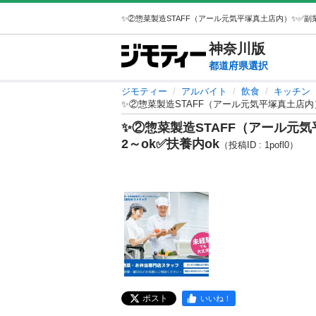
神奈川
版
都道府県選択
ジモティー
アルバイト
飲食
キッチン
✨②惣菜製造STAFF（アール元気平塚真土店内）
✨②惣菜製造STAFF（アール元気
2～ok✅扶養内ok
（投稿ID : 1pofl0）
ポスト
いいね！