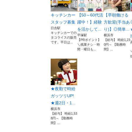
キッチンカー
【50～60代活
【早朝働ける
スタッフ募集
躍中！】経験
方歓迎(手当あ
日吉駅
を活かして...
り)】◎簡単...
キッチンカーでの
平塚駅
横浜市
タコライスの販売
【PRポイント】
【給与】 時給1,23
です。平日は...
＼残業ナシ・時
0円～ 【勤務時
間・曜日も...
間】...
0
★夜勤で時給
ガッツリUP!
★週2日・1...
横浜市
【給与】 時給1,53
8円～ 【勤務時
間】...