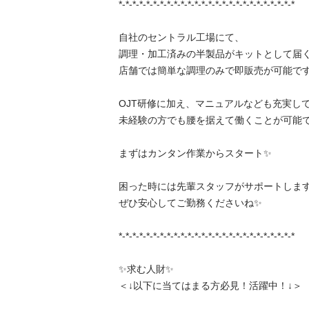
*-*-*-*-*-*-*-*-*-*-*-*-*-*-*-*-*-*-*-*-*-*-*-*-*-*

自社のセントラル工場にて、

調理・加工済みの半製品がキットとして届くた
店舗では簡単な調理のみで即販売が可能です✨
OJT研修に加え、マニュアルなども充実してお
未経験の方でも腰を据えて働くことが可能です✨
まずはカンタン作業からスタート✨

困った時には先輩スタッフがサポートしますの
ぜひ安心してご勤務くださいね✨

*-*-*-*-*-*-*-*-*-*-*-*-*-*-*-*-*-*-*-*-*-*-*-*-*-*

✨求む人財✨

＜↓以下に当てはまる方必見！活躍中！↓＞
