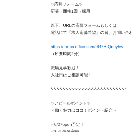
✨応募フォーム✨

応募→面接1回→採用

以下、URLの応募フォームもしくは

電話にて「求人応募希望」の旨、お問い合わせ
https://forms.office.com/r/R7HrQneyhw
（所要時間2分）

職場見学歓迎！

入社日はご相談可能！

*-*-*-*-*-*-*-*-*-*-*-*-*-*-*-*-*-*-*-*-*-*-*-*-*-*

✨アピールポイント✨

＜働く魅力はココ！ポイント紹介＞

✅6/27open予定！

✅社会保険完備！
