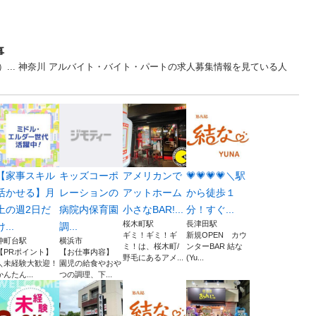
事
）... 神奈川 アルバイト・バイト・パートの求人募集情報を見ている人
【家事スキル
キッズコーポ
アメリカンで
💗💗💗💗＼駅
活かせる】月
レーションの
アットホーム
から徒歩１
土の週2日だ
病院内保育園
小さなBAR!...
分！すぐ...
桜木町駅
長津田駅
け...
調...
ギミ！ギミ！ギ
新規OPEN カウ
仲町台駅
横浜市
ミ！は、桜木町/
ンターBAR 結な
【PRポイント】
【お仕事内容】
野毛にあるアメ...
(Yu...
＼未経験大歓迎！
園児の給食やおや
かんたん...
つの調理、下...