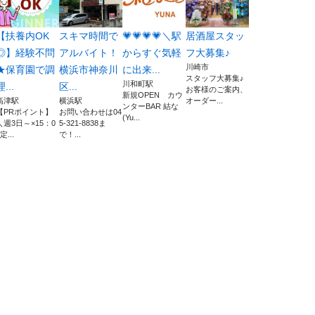
【扶養内OK
スキマ時間で
💗💗💗💗＼駅
居酒屋スタッ
◎】経験不問
アルバイト！
からすぐ気軽
フ大募集♪
川崎市
★保育園で調
横浜市神奈川
に出来...
スタッフ大募集♪
川和町駅
理...
区...
お客様のご案内、
新規OPEN カウ
高津駅
横浜駅
オーダー...
ンターBAR 結な
【PRポイント】
お問い合わせは04
(Yu...
＼週3日～×15：0
5-321-8838ま
定...
で！...