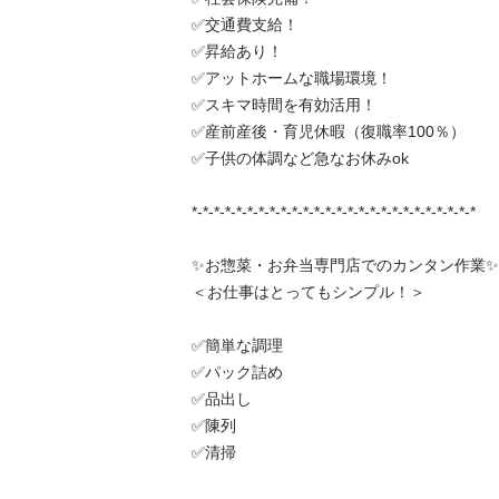
✅交通費支給！

✅昇給あり！

✅アットホームな職場環境！

✅スキマ時間を有効活用！

✅産前産後・育児休暇（復職率100％）

✅子供の体調など急なお休みok

*-*-*-*-*-*-*-*-*-*-*-*-*-*-*-*-*-*-*-*-*-*-*-*-*-*

✨お惣菜・お弁当専門店でのカンタン作業✨

＜お仕事はとってもシンプル！＞

✅簡単な調理

✅パック詰め

✅品出し

✅陳列

✅清掃
