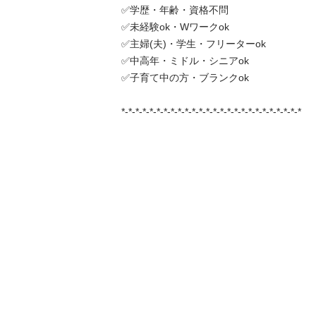
✅学歴・年齢・資格不問

✅未経験ok・Wワークok

✅主婦(夫)・学生・フリーターok

✅中高年・ミドル・シニアok

✅子育て中の方・ブランクok

*-*-*-*-*-*-*-*-*-*-*-*-*-*-*-*-*-*-*-*-*-*-*-*-*-*