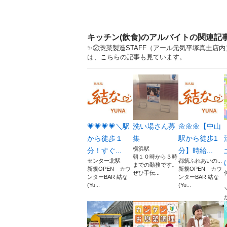
キッチン(飲食)のアルバイトの関連記
✨②惣菜製造STAFF（アール元気平塚真土店内
は、こちらの記事も見ています。
💗💗💗💗＼駅
洗い場さん募
🌼🌼🌼【中山
から徒歩１
集
駅から徒歩1
横浜駅
分！すぐ...
分】時給...
朝１０時から３時
センター北駅
都筑ふれあいの...
までの勤務です。
新規OPEN カウ
新規OPEN カウ
ぜひ手伝...
ンターBAR 結な
ンターBAR 結な
(Yu...
(Yu...