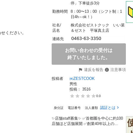
停」下車徒歩3分
勤務時間
8：00〜13：00（シフト制：1
日4h～ok！）
社名/
株式会社ゼストクック　いい菜
店名
＆ゼスト　平塚真土店
ください。

連絡先
お問い合わせの受付は
終了いたしました。
違反を報告
注意事項
投稿者
㈱ZESTCOOK
男性
投稿： 
3516
0.0
認証とは
身分証
電話番号
法人書類
✨店舗staff募集✨ ✅首都圏を中心に約100
店舗ほど店舗展開 ✅創業40年以上の...