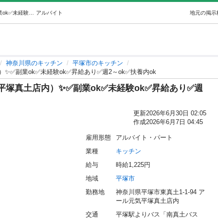
✨②惣菜製造STAFF（アール元気平塚真土店内）✨✅副業ok✅未経験ok✅昇給あり✅週2～ok✅扶養内ok (㈱ZESTCOOK) 平塚のキッチンの無料求人広告・アルバイト・バイト募集情報｜ジモティー
アルバイト
地元の掲示
神奈川県のキッチン
平塚市のキッチン
✨✅副業ok✅未経験ok✅昇給あり✅週2～ok✅扶養内ok
平塚真土店内）✨✅副業ok✅未経験ok✅昇給あり✅週
更新
2026年6月30日 02:05
作成
2026年6月7日 04:45
雇用形態
アルバイト・パート
業種
キッチン
給与
時給1,225円
地域
平塚市
勤務地
神奈川県平塚市東真土1-1-94 ア
ール元気平塚真土店内
交通
平塚駅よりバス「南真土バス