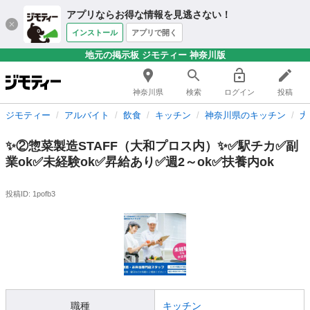
アプリならお得な情報を見逃さない！
インストール
アプリで開く
地元の掲示板 ジモティー 神奈川版
神奈川県
検索
ログイン
投稿
ジモティー
アルバイト
飲食
キッチン
神奈川県のキッチン
大
✨②惣菜製造STAFF（大和プロス内）✨✅駅チカ✅副
業ok✅未経験ok✅昇給あり✅週2～ok✅扶養内ok
投稿ID: 1pofb3
職種
キッチン