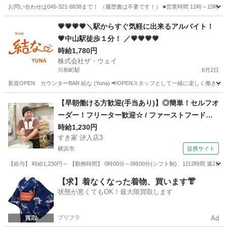
お問い合わせは045-321-8838まで！ （履歴書は不要です！） ■営業時間 11時～
神奈川
横浜市
横浜駅
飲食
スタッフ
💗💗💗💗＼駅からすぐ気軽に出来るアルバイト！
💗中山駅徒歩１分！ ／💗💗💗💗
時給1,780円
株式会社ザ・ウェイ
川和町駅
8月2日
新規OPEN カウンターBAR 結な (Yuna) 📢OPENスタッフとして一緒に楽しく働き
神奈川
横浜市
川和町駅
その他
スタッフ
【早朝働ける方歓迎(手当あり)】◎簡単！セルフオ
ーダー！フリーター歓迎☆ / ファーストフード
ホールスタッフ
時給1,230円
すき家 汐入店3
横浜市
提携サイト
【給与】 時給1,230円～ 【勤務時間】 0時00分～0時00分(シフト制)、1日2時間 週
神奈川
横浜市
レストラン
【求】着なくなった着物、買います👘
状態が悪くてもOK！最大限買取します
プリフラ
Ad