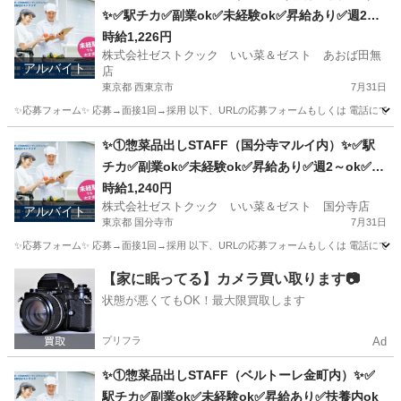
✨✅駅チカ✅副業ok✅未経験ok✅昇給あり✅週2～
ok✅扶養内ok
時給1,226円
株式会社ゼストクック いい菜＆ゼスト あおば田無
アルバイト
店
東京都 西東京市
7月31日
✨応募フォーム✨ 応募→面接1回→採用 以下、URLの応募フォームもしくは 電話にて「求人応募希望」の旨
東京
西東京市
キッチン
スタッフ
✨①惣菜品出しSTAFF（国分寺マルイ内）✨✅駅
チカ✅副業ok✅未経験ok✅昇給あり✅週2～ok✅扶
養内ok
時給1,240円
株式会社ゼストクック いい菜＆ゼスト 国分寺店
アルバイト
東京都 国分寺市
7月31日
✨応募フォーム✨ 応募→面接1回→採用 以下、URLの応募フォームもしくは 電話にて「求人応募希望」の旨
東京
国分寺市
キッチン
スタッフ
【家に眠ってる】カメラ買い取ります📷
状態が悪くてもOK！最大限買取します
プリフラ
Ad
✨①惣菜品出しSTAFF（ベルトーレ金町内）✨✅
駅チカ✅副業ok✅未経験ok✅昇給あり✅扶養内ok