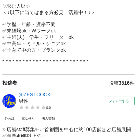
✨求む人財✨

＜↓以下に当てはまる方必見！活躍中！↓＞

✅学歴・年齢・資格不問

✅未経験ok・Wワークok

✅主婦(夫)・学生・フリーターok

✅中高年・ミドル・シニアok

✅子育て中の方・ブランクok

*-*-*-*-*-*-*-*-*-*-*-*-*-*-*-*-*-*-*-*-*-*-*-*-*-*
投稿者
投稿
3516
件
㈱ZESTCOOK
男性
フォローする
0.0
身分証
電話番号
法人書類
✨店舗staff募集✨ ✅首都圏を中心に約100店舗ほど店舗展開
✅創業40年以上の...