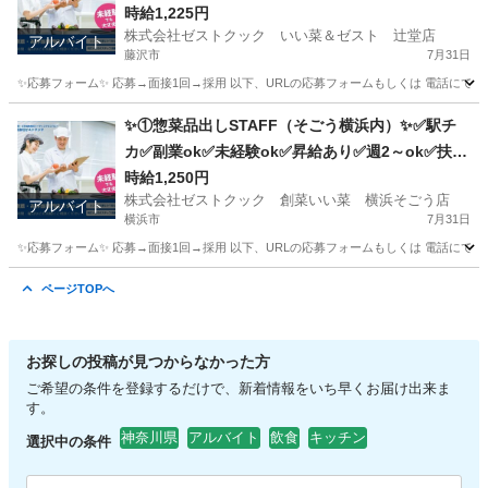
内ok
時給1,225円
株式会社ゼストクック いい菜＆ゼスト 辻堂店
アルバイト
藤沢市
7月31日
✨応募フォーム✨ 応募→面接1回→採用 以下、URLの応募フォームもしくは 電話にて「求人応募希望」の旨
神奈川
藤沢市
キッチン
スタッフ
✨①惣菜品出しSTAFF（そごう横浜内）✨✅駅チ
カ✅副業ok✅未経験ok✅昇給あり✅週2～ok✅扶養
内ok
時給1,250円
株式会社ゼストクック 創菜いい菜 横浜そごう店
アルバイト
横浜市
7月31日
✨応募フォーム✨ 応募→面接1回→採用 以下、URLの応募フォームもしくは 電話にて「求人応募希望」の旨
神奈川
横浜市
キッチン
そごう
ページTOPへ
お探しの投稿が見つからなかった方
ご希望の条件を登録するだけで、新着情報をいち早くお届け出来ま
す。
神奈川県
アルバイト
飲食
キッチン
選択中の条件