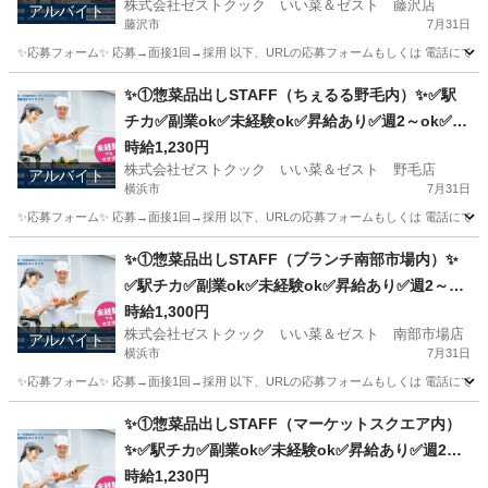
株式会社ゼストクック いい菜＆ゼスト 藤沢店
アルバイト
藤沢市
7月31日
✨応募フォーム✨ 応募→面接1回→採用 以下、URLの応募フォームもしくは 電話にて「求人応募希望」の旨、
神奈川
藤沢市
キッチン
スタッフ
✨①惣菜品出しSTAFF（ちぇるる野毛内）✨✅駅
チカ✅副業ok✅未経験ok✅昇給あり✅週2～ok✅扶
養内ok
時給1,230円
株式会社ゼストクック いい菜＆ゼスト 野毛店
アルバイト
横浜市
7月31日
✨応募フォーム✨ 応募→面接1回→採用 以下、URLの応募フォームもしくは 電話にて「求人応募希望」の旨、
神奈川
横浜市
キッチン
野毛
✨①惣菜品出しSTAFF（ブランチ南部市場内）✨
✅駅チカ✅副業ok✅未経験ok✅昇給あり✅週2～ok
✅扶養内ok
時給1,300円
株式会社ゼストクック いい菜＆ゼスト 南部市場店
アルバイト
横浜市
7月31日
✨応募フォーム✨ 応募→面接1回→採用 以下、URLの応募フォームもしくは 電話にて「求人応募希望」の旨
神奈川
横浜市
キッチン
スタッフ
✨①惣菜品出しSTAFF（マーケットスクエア内）
✨✅駅チカ✅副業ok✅未経験ok✅昇給あり✅週2～
ok✅扶養内ok
時給1,230円