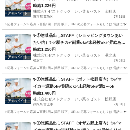
時給1,226円
株式会社ゼストクック いい菜＆ゼスト 金町店
アルバイト
東京都 葛飾区
7月31日
✨応募フォーム✨ 応募→面接1回→採用 以下、URLの応募フォームもしくは 電話にて「求人応募希望」の旨、
東京
葛飾区
キッチン
スタッフ
✨①惣菜品出しSTAFF（ショッピングタウンあい
たい内）✨✅駅チカ✅副業ok✅未経験ok✅昇給あり
✅週1～ok✅扶養内ok
時給1,250円
株式会社ゼストクック いい菜＆ゼスト 港北店
アルバイト
横浜市
7月31日
✨応募フォーム✨ 応募→面接1回→採用 以下、URLの応募フォームもしくは 電話にて「求人応募希望」の旨
神奈川
横浜市
キッチン
スタッフ
✨①惣菜品出しSTAFF（ポテト松野店内）✨✅マ
イカー通勤ok✅副業ok✅未経験ok✅週2～ok
時給1,400円
株式会社ゼストクック いい菜＆ゼスト 松野店
アルバイト
静岡県 富士市
7月31日
✨応募フォーム✨ 応募→面接1回→採用 以下、URLの応募フォームもしくは 電話にて「求人応募希望」の旨
静岡
富士市
キッチン
ポテト
✨①惣菜品出しSTAFF（オザム野上店内）✨✅マ