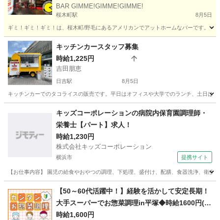
BAR GIMME!GIMME!GIMME!
桜木町駅
8月5日
ギミ！ギミ！ギミ！は、桜木町/野毛にあるアメリカンでアットホームなバーです。 小
神奈川
横浜市
桜木町駅
バーテンダー
BAR
キッチンカースタッフ募集
時給1,225円
吉田朋恵
日吉駅
8月5日
キッチンカーでのタコライスの販売です。平日はオフィスや大学でのランチ、土日はイ
神奈川
横浜市
日吉駅
その他
スタッフ
キッズコーポレーションの病院内保育園調理師・
栄養士【パート】求人！
時給1,230円
株式会社キッズコーポレーション
横浜市
提携サイト
【お仕事内容】 園児の給食やおやつの調理、下処理、盛付け、配膳、食器洗浄、衛生管
神奈川
横浜市
その他
【50～60代活躍中！】経験を活かして安定長期！
大手スーパーでお惣菜調理in平塚◆時給1600円(W
2T-1573_1)
時給1,600円