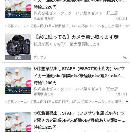
イカー通勤ok✅未経験ok✅週2～ok✅昇給あり✅扶
養内ok
時給1,226円
株式会社ゼストクック いい菜＆ゼスト 野上店
アルバイト
東京都 青梅市
7月31日
✨応募フォーム✨ 応募→面接1回→採用 以下、URLの応募フォームもしくは 電話にて「求人応募希望」の旨、
東京
青梅市
キッチン
スタッフ
【家に眠ってる】カメラ買い取ります📷
状態が悪くてもOK！最大限買取します
プリフラ
Ad
✨①惣菜品出しSTAFF（ESPOT富士店内）✨✅マ
イカー通勤ok✅副業ok✅未経験ok✅週2～ok✅昇
給あり✅扶養内ok
時給1,200円
株式会社ゼストクック いい菜＆ゼスト 富士店
アルバイト
静岡県 富士市
7月31日
✨応募フォーム✨ 応募→面接1回→採用 以下、URLの応募フォームもしくは 電話にて「求人応募希望」の旨、
静岡
富士市
キッチン
スタッフ
✨①惣菜品出しSTAFF（フジサワ名店ビル内）✨
✅駅チカ✅副業ok✅未経験ok✅昇給あり✅週2～ok
✅扶養内ok
時給1,225円