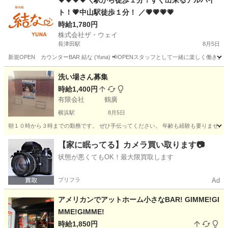
💗💗💗💗＼駅から徒歩１分！すぐ出来るアルバイ
ト！💗中山駅徒歩１分！ ／💗💗💗💗
時給1,780円
株式会社ザ・ウェイ
長津田駅
8月5日
新規OPEN カウンターBAR 結な (Yuna) 📢OPENスタッフとして一緒に楽しく働き
神奈川
横浜市
長津田駅
その他
スタッフ
洗い場さん募集
時給1,400円
有限会社 鶴廣
横浜駅
8月5日
朝１０時から３時までの勤務です。 ぜひ手伝ってください。 年齢も経験も要りません。
神奈川
横浜市
横浜駅
カフェ
パート
【家に眠ってる】カメラ買い取ります📷
状態が悪くてもOK！最大限買取します
プリフラ
Ad
アメリカンでアットホーム小さなBAR! GIMME!GI
MME!GIMME!
時給1,850円