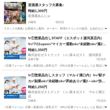
居酒屋スタッフ大募集♪
時給1,300円
居酒屋あんじゅ
川崎市
8月2日
スタッフ大募集♪ お客様のご案内、オーダー、料理やドリンクの提供、お会計など、接客
神奈川
川崎市
居酒屋
スタッフ
✨①惣菜品出しSTAFF（エスポット湯河原店内）
✨✅7/11open✅マイカー通勤ok✅未経験ok✅週2～
ok
時給1,350円
株式会社ゼストクック いい菜＆ゼスト 湯河原店
足柄下郡
7月31日
✨応募フォーム✨ 応募→面接1回→採用 以下、URLの応募フォームもしくは 電話にて「求人応募希望」の旨、
神奈川
足柄下郡
キッチン
スタッフ
✨①惣菜品出しスタッフ（マルイ溝口内）✨✅駅チ
カ✅副業ok✅未経験ok✅昇給あり✅週2～ok✅扶養
内ok
時給1,250円
株式会社ゼストクック いい菜＆ゼスト マルイ溝口
店
川崎市
7月31日
✨応募フォーム✨ 応募→面接1回→採用 以下、URLの応募フォームもしくは 電話にて「求人応募希望」の旨、