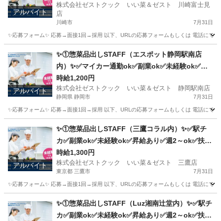
株式会社ゼストクック いい菜＆ゼスト 川崎富士見
アルバイト
店
川崎市
7月31日
✨応募フォーム✨ 応募→面接1回→採用 以下、URLの応募フォームもしくは 電話にて「求人応募希望」の旨
神奈川
川崎市
キッチン
スタッフ
✨①惣菜品出しSTAFF（エスポット静岡駅南店
内）✨✅マイカー通勤ok✅副業ok✅未経験ok✅扶
養内ok✅週2～ok
時給1,200円
株式会社ゼストクック いい菜＆ゼスト 静岡駅南店
アルバイト
静岡県 静岡市
7月31日
✨応募フォーム✨ 応募→面接1回→採用 以下、URLの応募フォームもしくは 電話にて「求人応募希望」の旨
静岡
静岡市
キッチン
スタッフ
✨①惣菜品出しSTAFF（三鷹コラル内）✨✅駅チ
カ✅副業ok✅未経験ok✅昇給あり✅週2～ok✅扶養
内ok
時給1,300円
株式会社ゼストクック いい菜＆ゼスト 三鷹店
アルバイト
東京都 三鷹市
7月31日
✨応募フォーム✨ 応募→面接1回→採用 以下、URLの応募フォームもしくは 電話にて「求人応募希望」の旨、
東京
三鷹市
キッチン
スタッフ
✨①惣菜品出しSTAFF（Luz湘南辻堂内）✨✅駅チ
カ✅副業ok✅未経験ok✅昇給あり✅週2～ok✅扶養