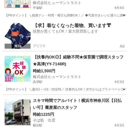
株式会社ヒューマントラスト
平塚駅
8月4日
【PRポイント】 ＼残業ナシ・時間・曜日も調整OK！／ ◆写真付きレシピ通りに調理す
神奈川
平塚市
平塚駅
キッチン
ヒューマントラスト
【求】着なくなった着物、買います👘
状態が悪くてもOK！最大限買取します
プリフラ
Ad
【扶養内OK◎】経験不問★保育園で調理スタッフ
★高津(YY-7148R)
時給1,500円
株式会社ヒューマントラスト
高津駅
8月3日
【PRポイント】 ＼週3日～×15：00定時／ 扶養内もOK！夕方からはプライベート◎ ・残
神奈川
川崎市
高津駅
キッチン
スキマ時間でアルバイト！横浜市神奈川区【日払
い可】蕎麦屋のスタッフ
時給1225円
そば処 出雲
横浜駅
8月3日