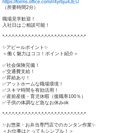
https://forms.office.com/r/4yrbju4JEU
（所要時間2分）

職場見学歓迎！

入社日はご相談可能！

*-*-*-*-*-*-*-*-*-*-*-*-*-*-*-*-*-*-*-*-*-*-*-*-*-*

✨アピールポイント✨

＜働く魅力はココ！ポイント紹介＞

✅社会保険完備！

✅交通費支給！

✅昇給あり！

✅アットホームな職場環境！

✅スキマ時間を有効活用！

✅産前産後・育児休暇（復職率100％）

✅子供の体調など急なお休みok

*-*-*-*-*-*-*-*-*-*-*-*-*-*-*-*-*-*-*-*-*-*-*-*-*-*

✨お惣菜・お弁当専門店でのカンタン作業✨

＜お仕事はとってもシンプル！＞
