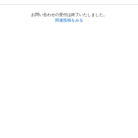
お問い合わせの受付は終了いたしました。
関連投稿をみる
初めての方へ
利用規約
プライバシーポリシー
プライバシー・ステートメント
健全化に資する運用方針
お問い合わせ
運営会社
サイトマップ
ご利用ガイド
フリーワードで探す
PC版で表示
都道府県選択
特定商取引法の表示
利用者情報の外部送信について
© 2011-
2026
Jmty, Inc.