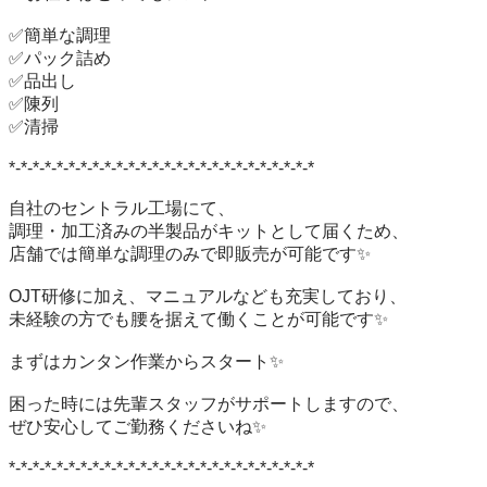
✅簡単な調理

✅パック詰め

✅品出し

✅陳列

✅清掃

*-*-*-*-*-*-*-*-*-*-*-*-*-*-*-*-*-*-*-*-*-*-*-*-*-*

自社のセントラル工場にて、

調理・加工済みの半製品がキットとして届くため、

店舗では簡単な調理のみで即販売が可能です✨

OJT研修に加え、マニュアルなども充実しており、

未経験の方でも腰を据えて働くことが可能です✨

まずはカンタン作業からスタート✨

困った時には先輩スタッフがサポートしますので、

ぜひ安心してご勤務くださいね✨

*-*-*-*-*-*-*-*-*-*-*-*-*-*-*-*-*-*-*-*-*-*-*-*-*-*
