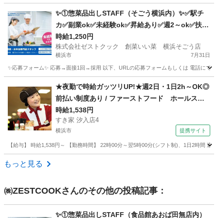
神奈川
川崎市
キッチン
スタッフ
✨①惣菜品出しSTAFF（そごう横浜内）✨✅駅チ
カ✅副業ok✅未経験ok✅昇給あり✅週2～ok✅扶養
内ok
時給1,250円
株式会社ゼストクック 創菜いい菜 横浜そごう店
横浜市
7月31日
✨応募フォーム✨ 応募→面接1回→採用 以下、URLの応募フォームもしくは 電話にて「求人応募希望」の旨
神奈川
横浜市
キッチン
そごう
★夜勤で時給ガッツリUP!★週2日・1日2h～OK◎
前払い制度あり / ファーストフード ホールスタ
ッフ
時給1,538円
すき家 汐入店4
横浜市
提携サイト
【給与】 時給1,538円～ 【勤務時間】 22時00分～翌5時00分(シフト制)、1日2時間
神奈川
横浜市
レストラン
もっと見る
㈱ZESTCOOK
さんのその他の投稿記事：
✨①惣菜品出しSTAFF（食品館あおば田無店内）