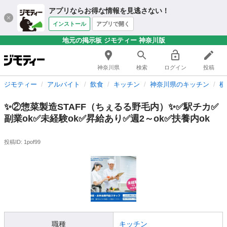
アプリならお得な情報を見逃さない！
インストール
アプリで開く
地元の掲示板 ジモティー 神奈川版
神奈川県
検索
ログイン
投稿
ジモティー
アルバイト
飲食
キッチン
神奈川県のキッチン
横
✨②惣菜製造STAFF（ちぇるる野毛内）✨✅駅チカ✅
副業ok✅未経験ok✅昇給あり✅週2～ok✅扶養内ok
投稿ID: 1pof99
職種
キッチン