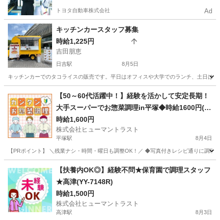
トヨタ自動車株式会社
Ad
キッチンカースタッフ募集
時給1,225円
吉田朋恵
日吉駅
8月5日
キッチンカーでのタコライスの販売です。平日はオフィスや大学でのランチ、土日はイ
神奈川
横浜市
日吉駅
その他
スタッフ
【50～60代活躍中！】経験を活かして安定長期！
大手スーパーでお惣菜調理in平塚◆時給1600円(W
2T-1573_1)
時給1,600円
株式会社ヒューマントラスト
平塚駅
8月4日
【PRポイント】 ＼残業ナシ・時間・曜日も調整OK！／ ◆写真付きレシピ通りに調理す
神奈川
平塚市
平塚駅
キッチン
ヒューマントラスト
【扶養内OK◎】経験不問★保育園で調理スタッフ
★高津(YY-7148R)
時給1,500円
株式会社ヒューマントラスト
高津駅
8月3日