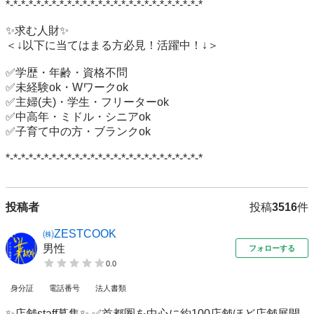
*-*-*-*-*-*-*-*-*-*-*-*-*-*-*-*-*-*-*-*-*-*-*-*-*-*

✨求む人財✨

＜↓以下に当てはまる方必見！活躍中！↓＞

✅学歴・年齢・資格不問

✅未経験ok・Wワークok

✅主婦(夫)・学生・フリーターok

✅中高年・ミドル・シニアok

✅子育て中の方・ブランクok

*-*-*-*-*-*-*-*-*-*-*-*-*-*-*-*-*-*-*-*-*-*-*-*-*-*
投稿者
投稿
3516
件
㈱ZESTCOOK
男性
フォローする
0.0
身分証
電話番号
法人書類
✨店舗staff募集✨ ✅首都圏を中心に約100店舗ほど店舗展開