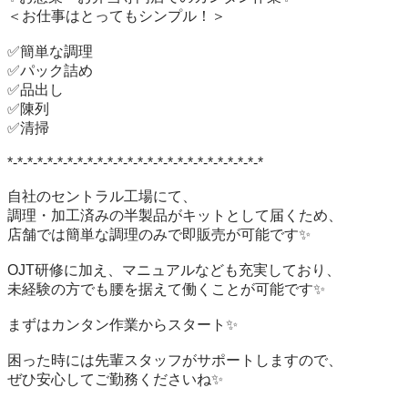
＜お仕事はとってもシンプル！＞

✅簡単な調理

✅パック詰め

✅品出し

✅陳列

✅清掃

*-*-*-*-*-*-*-*-*-*-*-*-*-*-*-*-*-*-*-*-*-*-*-*-*-*

自社のセントラル工場にて、

調理・加工済みの半製品がキットとして届くため、

店舗では簡単な調理のみで即販売が可能です✨

OJT研修に加え、マニュアルなども充実しており、

未経験の方でも腰を据えて働くことが可能です✨

まずはカンタン作業からスタート✨

困った時には先輩スタッフがサポートしますので、

ぜひ安心してご勤務くださいね✨
