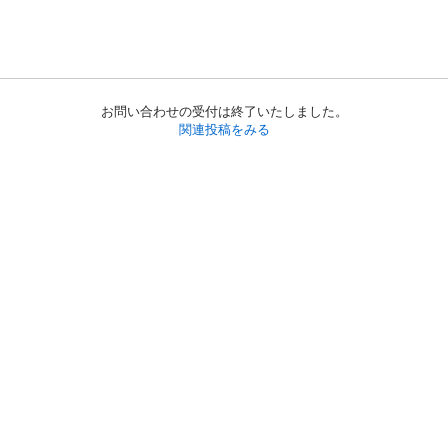
お問い合わせの受付は終了いたしました。
関連投稿をみる
初めての方へ
利用規約
プライバシーポリシー
プライバシー・ステートメント
健全化に資する運用方針
お問い合わせ
運営会社
サイトマップ
ご利用ガイド
フリーワードで探す
PC版で表示
都道府県選択