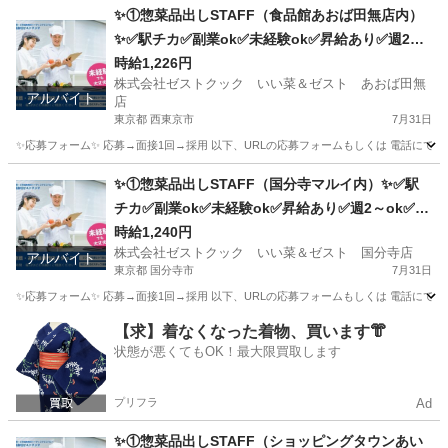
✨①惣菜品出しSTAFF（食品館あおば田無店内）
✨✅駅チカ✅副業ok✅未経験ok✅昇給あり✅週2～
ok✅扶養内ok
時給1,226円
株式会社ゼストクック いい菜＆ゼスト あおば田無
アルバイト
店
東京都 西東京市
7月31日
✨応募フォーム✨ 応募→面接1回→採用 以下、URLの応募フォームもしくは 電話にて「求人応募希望」の旨
東京
西東京市
キッチン
スタッフ
✨①惣菜品出しSTAFF（国分寺マルイ内）✨✅駅
チカ✅副業ok✅未経験ok✅昇給あり✅週2～ok✅扶
養内ok
時給1,240円
株式会社ゼストクック いい菜＆ゼスト 国分寺店
アルバイト
東京都 国分寺市
7月31日
✨応募フォーム✨ 応募→面接1回→採用 以下、URLの応募フォームもしくは 電話にて「求人応募希望」の旨
東京
国分寺市
キッチン
スタッフ
【求】着なくなった着物、買います👘
状態が悪くてもOK！最大限買取します
プリフラ
Ad
✨①惣菜品出しSTAFF（ショッピングタウンあい