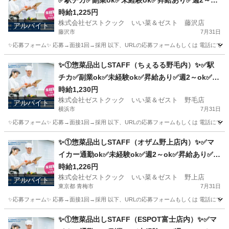
✅駅チカ✅副業ok✅未経験ok✅昇給あり✅週2～ok
✅扶養内ok
時給1,225円
株式会社ゼストクック いい菜＆ゼスト 藤沢店
アルバイト
藤沢市
7月31日
✨応募フォーム✨ 応募→面接1回→採用 以下、URLの応募フォームもしくは 電話にて「求人応募希望」の旨、
神奈川
藤沢市
キッチン
スタッフ
✨①惣菜品出しSTAFF（ちぇるる野毛内）✨✅駅
チカ✅副業ok✅未経験ok✅昇給あり✅週2～ok✅扶
養内ok
時給1,230円
株式会社ゼストクック いい菜＆ゼスト 野毛店
アルバイト
横浜市
7月31日
✨応募フォーム✨ 応募→面接1回→採用 以下、URLの応募フォームもしくは 電話にて「求人応募希望」の旨、
神奈川
横浜市
キッチン
野毛
✨①惣菜品出しSTAFF（オザム野上店内）✨✅マ
イカー通勤ok✅未経験ok✅週2～ok✅昇給あり✅扶
養内ok
時給1,226円
株式会社ゼストクック いい菜＆ゼスト 野上店
アルバイト
東京都 青梅市
7月31日
✨応募フォーム✨ 応募→面接1回→採用 以下、URLの応募フォームもしくは 電話にて「求人応募希望」の旨、
東京
青梅市
キッチン
スタッフ
✨①惣菜品出しSTAFF（ESPOT富士店内）✨✅マ