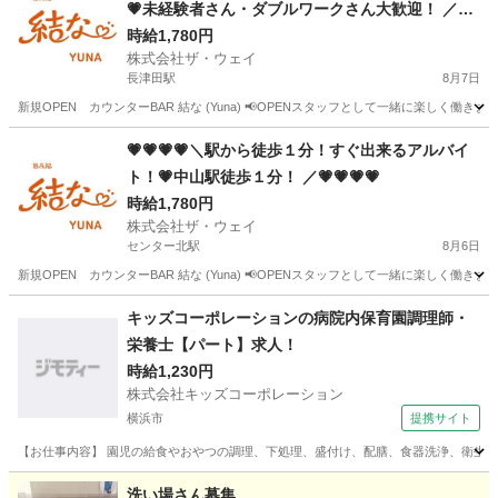
💗未経験者さん・ダブルワークさん大歓迎！ ／🌈
🌈🌈🌈🌈
時給1,780円
株式会社ザ・ウェイ
長津田駅
8月7日
新規OPEN カウンターBAR 結な (Yuna) 📢OPENスタッフとして一緒に楽しく働き
神奈川
横浜市
長津田駅
その他
スタッフ
💗💗💗💗＼駅から徒歩１分！すぐ出来るアルバイ
ト！💗中山駅徒歩１分！ ／💗💗💗💗
時給1,780円
株式会社ザ・ウェイ
センター北駅
8月6日
新規OPEN カウンターBAR 結な (Yuna) 📢OPENスタッフとして一緒に楽しく働き
神奈川
横浜市
センター北駅
その他
スタッフ
キッズコーポレーションの病院内保育園調理師・
栄養士【パート】求人！
時給1,230円
株式会社キッズコーポレーション
横浜市
提携サイト
【お仕事内容】 園児の給食やおやつの調理、下処理、盛付け、配膳、食器洗浄、衛生管
神奈川
横浜市
その他
洗い場さん募集