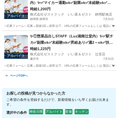
内）✨✅マイカー通勤ok✅副業ok✅未経験ok✅扶
養内ok✅週2～ok
時給1,200円
株式会社ゼストクック いい菜＆ゼスト 静岡駅南店
アルバイト
静岡県 静岡市
7月31日
✨応募フォーム✨ 応募→面接1回→採用 以下、URLの応募フォームもしくは 電話にて「求人応募希望」の旨
静岡
静岡市
キッチン
スタッフ
✨①惣菜品出しSTAFF（Luz湘南辻堂内）✨✅駅チ
カ✅副業ok✅未経験ok✅昇給あり✅週2～ok✅扶養
内ok
時給1,225円
株式会社ゼストクック いい菜＆ゼスト 辻堂店
アルバイト
藤沢市
7月31日
✨応募フォーム✨ 応募→面接1回→採用 以下、URLの応募フォームもしくは 電話にて「求人応募希望」の旨
神奈川
藤沢市
キッチン
スタッフ
ページTOPへ
お探しの投稿が見つからなかった方
ご希望の条件を登録するだけで、新着情報をいち早くお届け出来ま
す。
神奈川県
アルバイト
飲食
キッチン
選択中の条件