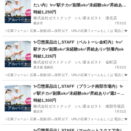
たい内）✨✅駅チカ✅副業ok✅未経験ok✅昇給あり
✅週1～ok✅扶養内ok
時給1,250円
株式会社ゼストクック いい菜＆ゼスト 港北店
アルバイト
横浜市
7月31日
✨応募フォーム✨ 応募→面接1回→採用 以下、URLの応募フォームもしくは 電話にて「求人応募希望」の旨
神奈川
横浜市
キッチン
スタッフ
✨①惣菜品出しSTAFF（ベルトーレ金町内）✨✅
駅チカ✅副業ok✅未経験ok✅昇給あり✅扶養内ok
時給1,226円
株式会社ゼストクック いい菜＆ゼスト 金町店
アルバイト
東京都 葛飾区
7月31日
✨応募フォーム✨ 応募→面接1回→採用 以下、URLの応募フォームもしくは 電話にて「求人応募希望」の旨、
東京
葛飾区
キッチン
スタッフ
✨①惣菜品出しSTAFF（ブランチ南部市場内）✨
✅駅チカ✅副業ok✅未経験ok✅昇給あり✅週2～ok
✅扶養内ok
時給1,300円
株式会社ゼストクック いい菜＆ゼスト 南部市場店
アルバイト
横浜市
7月31日
✨応募フォーム✨ 応募→面接1回→採用 以下、URLの応募フォームもしくは 電話にて「求人応募希望」の旨
神奈川
横浜市
キッチン
スタッフ
✨①惣菜品出しSTAFF（マーケットスクエア内）