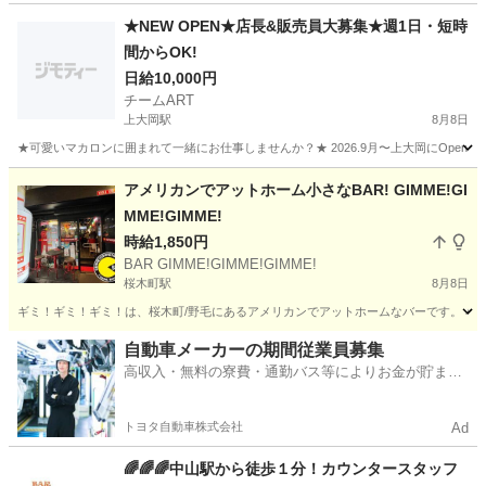
★NEW OPEN★店長&販売員大募集★週1日・短時
間からOK!
日給10,000円
チームART
上大岡駅
8月8日
★可愛いマカロンに囲まれて一緒にお仕事しませんか？★ 2026.9月〜上大岡にOpen！
神奈川
横浜市
上大岡駅
ケーキ
スタッフ
アメリカンでアットホーム小さなBAR! GIMME!GI
MME!GIMME!
時給1,850円
BAR GIMME!GIMME!GIMME!
桜木町駅
8月8日
ギミ！ギミ！ギミ！は、桜木町/野毛にあるアメリカンでアットホームなバーです。 小
神奈川
横浜市
桜木町駅
バーテンダー
BAR
自動車メーカーの期間従業員募集
高収入・無料の寮費・通勤バス等によりお金が貯まり
やすい環境
トヨタ自動車株式会社
Ad
🌈🌈🌈中山駅から徒歩１分！カウンタースタッフ