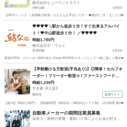
株式会社ヒューマントラスト
仲町台駅
8月6日
【PRポイント】 ＼未経験大歓迎！かんたんお手伝いです／ ◆週2日（月・土）だけのス
神奈川
横浜市
仲町台駅
キッチン
ヒューマントラスト
💗💗💗💗＼駅から徒歩１分！すぐ出来るアルバイ
ト！💗中山駅徒歩１分！ ／💗💗💗💗
時給1,780円
株式会社ザ・ウェイ
長津田駅
8月5日
新規OPEN カウンターBAR 結な (Yuna) 📢OPENスタッフとして一緒に楽しく働き
神奈川
横浜市
長津田駅
その他
スタッフ
【早朝働ける方歓迎(手当あり)】◎簡単！セルフオ
ーダー！フリーター歓迎☆ / ファーストフード
ホールスタッフ
時給1,230円
すき家 汐入店3
横浜市
提携サイト
【給与】 時給1,230円～ 【勤務時間】 0時00分～0時00分(シフト制)、1日2時間 週
神奈川
横浜市
レストラン
自動車メーカーの期間従業員募集
高収入・無料の寮費・通勤バス等によりお金が貯まり
やすい環境