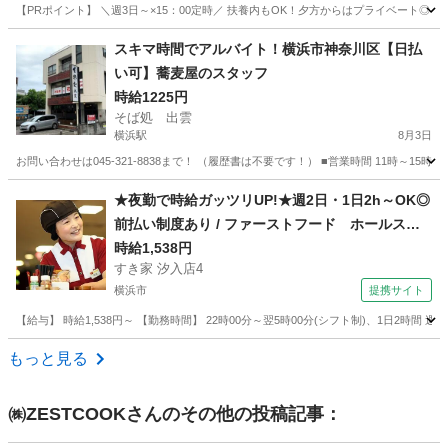
【PRポイント】 ＼週3日～×15：00定時／ 扶養内もOK！夕方からはプライベート◎ ・残
神奈川
川崎市
高津駅
キッチン
スキマ時間でアルバイト！横浜市神奈川区【日払
い可】蕎麦屋のスタッフ
時給1225円
そば処 出雲
横浜駅
8月3日
お問い合わせは045-321-8838まで！ （履歴書は不要です！） ■営業時間 11時～
神奈川
横浜市
横浜駅
飲食
スタッフ
★夜勤で時給ガッツリUP!★週2日・1日2h～OK◎
前払い制度あり / ファーストフード ホールスタ
ッフ
時給1,538円
すき家 汐入店4
横浜市
提携サイト
【給与】 時給1,538円～ 【勤務時間】 22時00分～翌5時00分(シフト制)、1日2時間
神奈川
横浜市
レストラン
もっと見る
㈱ZESTCOOK
さんのその他の投稿記事：