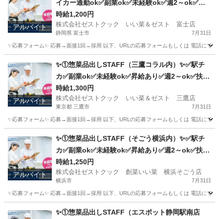
イカー通勤ok✅副業ok✅未経験ok✅週2～ok✅昇
給あり✅扶養内ok
時給1,200円
株式会社ゼストクック いい菜＆ゼスト 富士店
アルバイト
静岡県 富士市
7月31日
✨応募フォーム✨ 応募→面接1回→採用 以下、URLの応募フォームもしくは 電話にて「求人応募希望」の旨、
静岡
富士市
キッチン
スタッフ
✨①惣菜品出しSTAFF（三鷹コラル内）✨✅駅チ
カ✅副業ok✅未経験ok✅昇給あり✅週2～ok✅扶養
内ok
時給1,300円
株式会社ゼストクック いい菜＆ゼスト 三鷹店
アルバイト
東京都 三鷹市
7月31日
✨応募フォーム✨ 応募→面接1回→採用 以下、URLの応募フォームもしくは 電話にて「求人応募希望」の旨、
東京
三鷹市
キッチン
スタッフ
✨①惣菜品出しSTAFF（そごう横浜内）✨✅駅チ
カ✅副業ok✅未経験ok✅昇給あり✅週2～ok✅扶養
内ok
時給1,250円
株式会社ゼストクック 創菜いい菜 横浜そごう店
アルバイト
横浜市
7月31日
✨応募フォーム✨ 応募→面接1回→採用 以下、URLの応募フォームもしくは 電話にて「求人応募希望」の旨
神奈川
横浜市
キッチン
そごう
✨①惣菜品出しSTAFF（エスポット静岡駅南店