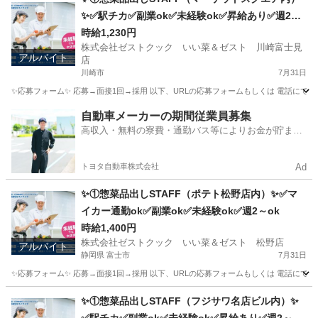
✨✅駅チカ✅副業ok✅未経験ok✅昇給あり✅週2～
ok✅扶養内ok
時給1,230円
株式会社ゼストクック いい菜＆ゼスト 川崎富士見
アルバイト
店
川崎市
7月31日
✨応募フォーム✨ 応募→面接1回→採用 以下、URLの応募フォームもしくは 電話にて「求人応募希望」の旨
神奈川
川崎市
キッチン
スタッフ
自動車メーカーの期間従業員募集
高収入・無料の寮費・通勤バス等によりお金が貯まり
やすい環境
トヨタ自動車株式会社
Ad
✨①惣菜品出しSTAFF（ポテト松野店内）✨✅マ
イカー通勤ok✅副業ok✅未経験ok✅週2～ok
時給1,400円
株式会社ゼストクック いい菜＆ゼスト 松野店
アルバイト
静岡県 富士市
7月31日
✨応募フォーム✨ 応募→面接1回→採用 以下、URLの応募フォームもしくは 電話にて「求人応募希望」の旨
静岡
富士市
キッチン
ポテト
✨①惣菜品出しSTAFF（フジサワ名店ビル内）✨