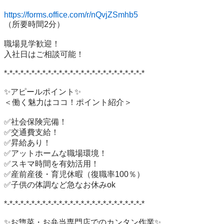
https://forms.office.com/r/nQvjZSmhb5
（所要時間2分）

職場見学歓迎！

入社日はご相談可能！

*-*-*-*-*-*-*-*-*-*-*-*-*-*-*-*-*-*-*-*-*-*-*-*-*-*

✨アピールポイント✨

＜働く魅力はココ！ポイント紹介＞

✅社会保険完備！

✅交通費支給！

✅昇給あり！

✅アットホームな職場環境！

✅スキマ時間を有効活用！

✅産前産後・育児休暇（復職率100％）

✅子供の体調など急なお休みok

*-*-*-*-*-*-*-*-*-*-*-*-*-*-*-*-*-*-*-*-*-*-*-*-*-*

✨お惣菜・お弁当専門店でのカンタン作業✨
