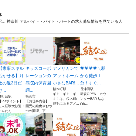
事
駅... 神奈川 アルバイト・バイト・パートの求人募集情報を見ている人
【家事スキル
キッズコーポ
アメリカンで
💗💗💗💗＼駅
活かせる】月
レーションの
アットホーム
から徒歩１
土の週2日だ
病院内保育園
小さなBAR!...
分！すぐ...
桜木町駅
長津田駅
け...
調...
ギミ！ギミ！ギ
新規OPEN カウ
仲町台駅
横浜市
ミ！は、桜木町/
ンターBAR 結な
【PRポイント】
【お仕事内容】
野毛にあるアメ...
(Yu...
＼未経験大歓迎！
園児の給食やおや
かんたん...
つの調理、下...