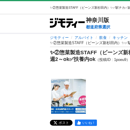
神奈川
版
都道府県選択
ジモティー
アルバイト
飲食
キッチン
✨②惣菜製造STAFF（ビーンズ新杉田内）✨✅駅
✨②惣菜製造STAFF（ビーンズ新
週2～ok✅扶養内ok
（投稿ID : 1poeu9）
ポスト
いいね！