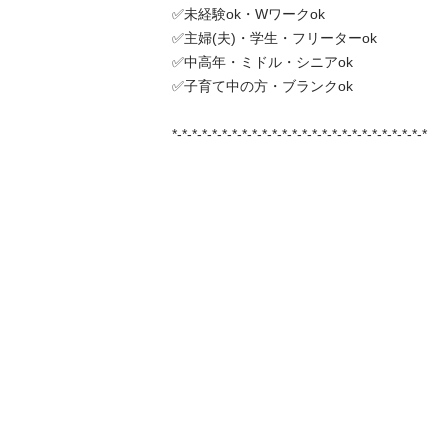
✅未経験ok・Wワークok

✅主婦(夫)・学生・フリーターok

✅中高年・ミドル・シニアok

✅子育て中の方・ブランクok

*-*-*-*-*-*-*-*-*-*-*-*-*-*-*-*-*-*-*-*-*-*-*-*-*-*