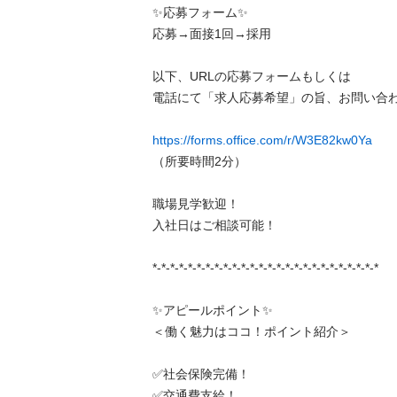
✨応募フォーム✨

応募→面接1回→採用

以下、URLの応募フォームもしくは

電話にて「求人応募希望」の旨、お問い合わせ
https://forms.office.com/r/W3E82kw0Ya
（所要時間2分）

職場見学歓迎！

入社日はご相談可能！

*-*-*-*-*-*-*-*-*-*-*-*-*-*-*-*-*-*-*-*-*-*-*-*-*-*

✨アピールポイント✨

＜働く魅力はココ！ポイント紹介＞

✅社会保険完備！

✅交通費支給！
