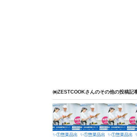
㈱ZESTCOOK
さんのその他の投稿記
✨①惣菜品出
✨①惣菜品出
✨①惣菜品出