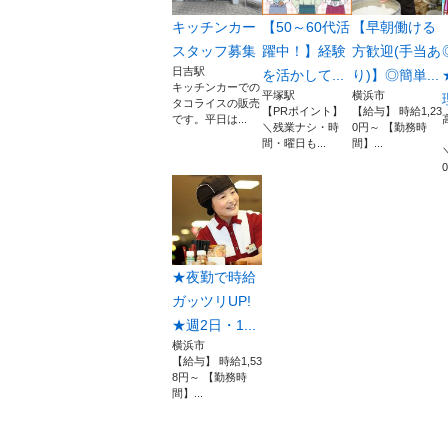
キッチンカー
【50～60代活
【早朝働ける
スタッフ募集
躍中！】経験
方歓迎(手当あ
日吉駅
を活かして...
り)】◎簡単...
キッチンカーでの
平塚駅
横浜市
タコライスの販売
【PRポイント】
【給与】 時給1,23
です。平日は...
＼残業ナシ・時
0円～ 【勤務時
間・曜日も...
間】...
0
★夜勤で時給
ガッツリUP!
★週2日・1...
横浜市
【給与】 時給1,53
8円～ 【勤務時
間】...