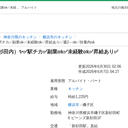
✨②惣菜製造STAFF（ビーンズ新杉田内）✨✅駅チカ✅副業ok✅未経験ok✅昇給あり✅週2～ok✅扶養内ok (㈱ZESTCOOK) 横浜のキッチンの無料求人広告・アルバイト・バイト募集情報｜ジモティー
アルバイト
地元の掲示
神奈川県のキッチン
横浜市のキッチン
チカ✅副業ok✅未経験ok✅昇給あり✅週2～ok✅扶養内ok
杉田内）✨✅駅チカ✅副業ok✅未経験ok✅昇給あり✅
更新
2026年6月30日 02:06
作成
2026年6月7日 04:27
雇用形態
アルバイト・パート
業種
キッチン
給与
時給1,225円
地域
横浜市
 - 磯子区
勤務地
神奈川県横浜市磯子区新杉田町
6 ビーンズ新杉田1F
交通
「新杉田駅」直結