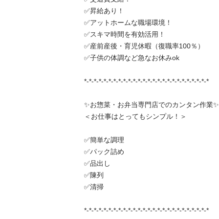
✅昇給あり！

✅アットホームな職場環境！

✅スキマ時間を有効活用！

✅産前産後・育児休暇（復職率100％）

✅子供の体調など急なお休みok

*-*-*-*-*-*-*-*-*-*-*-*-*-*-*-*-*-*-*-*-*-*-*-*-*-*

✨お惣菜・お弁当専門店でのカンタン作業✨

＜お仕事はとってもシンプル！＞

✅簡単な調理

✅パック詰め

✅品出し

✅陳列

✅清掃

*-*-*-*-*-*-*-*-*-*-*-*-*-*-*-*-*-*-*-*-*-*-*-*-*-*
