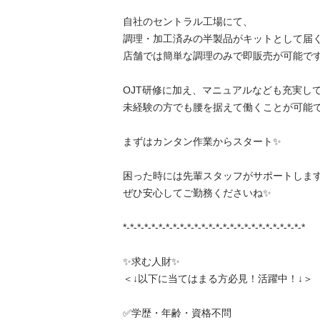
自社のセントラル工場にて、

調理・加工済みの半製品がキットとして届くた
店舗では簡単な調理のみで即販売が可能です✨
OJT研修に加え、マニュアルなども充実してお
未経験の方でも腰を据えて働くことが可能です✨
まずはカンタン作業からスタート✨

困った時には先輩スタッフがサポートしますの
ぜひ安心してご勤務くださいね✨

*-*-*-*-*-*-*-*-*-*-*-*-*-*-*-*-*-*-*-*-*-*-*-*-*-*

✨求む人財✨

＜↓以下に当てはまる方必見！活躍中！↓＞

✅学歴・年齢・資格不問
