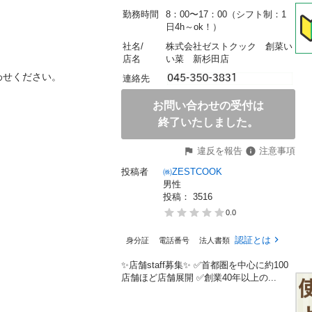
勤務時間
8：00〜17：00（シフト制：1
日4h～ok！）
社名/
株式会社ゼストクック　創菜い
店名
い菜　新杉田店
ください。

連絡先
お問い合わせの受付は
終了いたしました。
違反を報告
注意事項
投稿者
㈱ZESTCOOK
男性
投稿： 
3516
0.0
認証とは
身分証
電話番号
法人書類
✨店舗staff募集✨ ✅首都圏を中心に約100
店舗ほど店舗展開 ✅創業40年以上の...