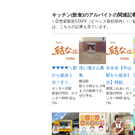
キッチン(飲食)のアルバイトの関連記
✨②惣菜製造STAFF（ビーンズ新杉田内）✨✅
は、こちらの記事も見ています。
💗💗💗💗＼駅
洗い場さん募
🌼🌼🌼【中山
から徒歩１
集
駅から徒歩1
横浜駅
分！すぐ...
分】時給...
朝１０時から３時
センター北駅
都筑ふれあいの...
までの勤務です。
新規OPEN カウ
新規OPEN カウ
ぜひ手伝...
ンターBAR 結な
ンターBAR 結な
(Yu...
(Yu...