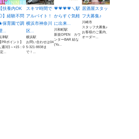
【扶養内OK
スキマ時間で
💗💗💗💗＼駅
居酒屋スタッ
◎】経験不問
アルバイト！
からすぐ気軽
フ大募集♪
川崎市
★保育園で調
横浜市神奈川
に出来...
スタッフ大募集♪
川和町駅
理...
区...
お客様のご案内、
新規OPEN カウ
高津駅
横浜駅
オーダー...
ンターBAR 結な
【PRポイント】
お問い合わせは04
(Yu...
＼週3日～×15：0
5-321-8838ま
定...
で！...